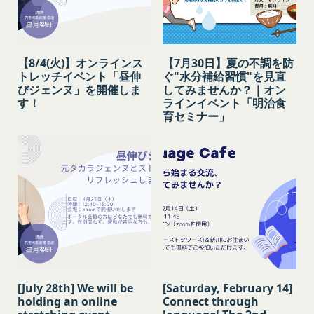
こちら
をご確認ください。
す。）をご提供いただく場合があります。
携により利用できるすべてのサービスをいいます。
氏名、生年月日、性別、職業等プロフィールに関す
「契約者」
閉じる
る情報
本利用規約に基づく利用契約を当社と締結している
メールアドレス、電話番号、住所等連絡先に関する
【8/4(火)】オンラインス
【7月30日】夏の不調を防
方をいいます。
トレッチイベント「昼伸
ぐ"水分補給習慣"を見直
情報
「利用者」
びジェンヌ」を開催しま
してみませんか？｜オン
アカウントへのアクセス者の本人確認に必要なパス
本利用規約に基づき、契約者が本サービスの利用を
す！
ラインイベント「明治食
ワード等のその他の情報
育セミナー」
認めた特定の法人、団体、個人の第三者をいいま
入力フォームその他当社が定める方法を通じてお客
す。なお、利用者は契約者の事業のために本サービ
様が入力または送信する情報
スを利用されているものとみなします。
当社が各サービスにおいて取得すると定めた情報
「会員」
端末情報
本規約の内容の全てを承認いただいた上、本サービ
お客様が、端末または携帯端末上で当社のサービス
ス所定の手続きに従い会員登録を申請し、当社がこ
を利用する場合、当社は、端末識別子およびIPアド
れを承認した特定の法人、団体、個人をいいます。
レスを取得する場合があります。また、当社は、お
「登録希望者」
客様が端末に関連付けた名前、端末の種類、電話番
本サービスの利用を希望する法人、団体、個人をい
号、国、およびユーザー名、もしくはメールアドレ
います。
スなど、お客様が提供することを選択したその他の
[July 28th] We will be
[Saturday, February 14]
「会員登録」
holding an online
Connect through
あらゆる情報を取得する場合があります。
第4条に規定する方法に従って、登録希望者が行う