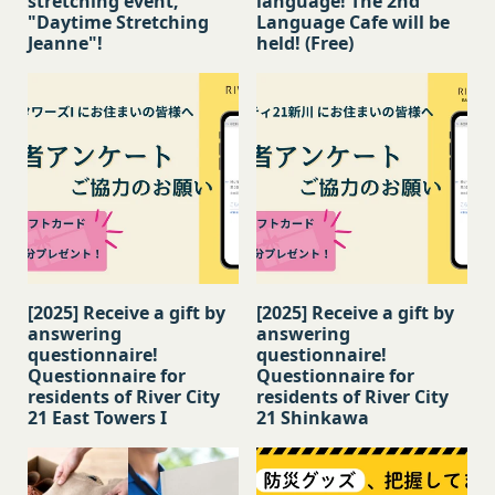
stretching event,
language! The 2nd
位置情報
"Daytime Stretching
Language Cafe will be
本サービスの利用登録をいいます。
お客様が、端末または携帯端末上で当社のサービス
Jeanne"!
held! (Free)
「登録情報」
を利用し、そこで位置情報を提供することを認めた
登録希望者及び利用者が会員登録時に登録した当社
場合、当社は、お客様の位置情報を取得することが
が定める情報、本サービス利用中に当社が必要と判
あります。通常はお客様のブラウザや端末の設定に
断して登録を求めた情報及びこれらの情報について
より無効にすることができますが、無効にした場合
利用者自身が追加、変更を行った場合の当該情報を
には当社のサービスの一部が利用できなくなくなる
いいます。
ことがあります。
お客様のアクションに関する情報
「アカウント」
お客様が、当社のサービスを利用する際、直接当社
各会員が保有する、本サービスの利用に関する権利
に提供した情報および当社のサービスを提供してい
の総体をいいます。
る第三者サービス提供者を通じて提供した情報を、
「パスワード」
[2025] Receive a gift by
[2025] Receive a gift by
当社は取得・保管することがあります。お客様のサ
登録情報と組み合わせて、会員とその他の者とを識
answering
answering
questionnaire!
questionnaire!
ービスご利用状況、他の利用者との交流に関する情
別するために用いられる符号をいいます。
Questionnaire for
Questionnaire for
報も取得することがあります。
「提携パートナー」
residents of River City
residents of River City
外部サービスとの連携により取得する情報
当社との間で締結する契約に基づき、本サービスと
21 East Towers I
21 Shinkawa
外部サービスでお客様が利用するIDおよびその他
提携するサービス（以下「提携サービス」といいま
外部サービスのプライバシー設定によりお客様が提
す。）を提供し、又はその運営を行う者をいいま
携先に開示を認めた情報を取得することがありま