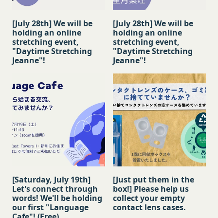
の本規約の内容並びにその効力発生日を、会員に対
す。
し、本規約変更の効力発生日前に、第11条に定め
お客様がご自身に関する情報の取得を望まれない場
[July 28th] We will be
[July 28th] We will be
る方法により通知するものとします。ただし、文言
合は、ブラウザや携帯端末の設定により、クッキー
holding an online
holding an online
の修正等、会員に不利益を与えるものではない軽微
の受け取りを拒否することも可能です。なお、クッ
stretching event,
stretching event,
な変更の場合には、当該通知を省略することができ
"Daytime Stretching
"Daytime Stretching
キーの受け取りを拒否された場合、当社のサービス
Jeanne"!
Jeanne"!
ます。
の一部がご利用できなくなることがあります。
本規約変更の効力発生日後に本サービスの利用を行
適正管理
当社は、お客様情報への不正なアクセスや漏洩等を
った場合、会員は本規約の変更に同意したものとみ
防ぐため、セキュリティーの維持に努めます。ま
なします。
た、当社は、当社の通常の事業運営に照らして当社
当社が提供する本サービス以外のサービス又は提携
が不要と判断した場合、お客様から取得したお客様
パートナーが提供するサービスについては、各サー
情報を安全かつ合理的な方法で消去します。
ビスに定められる利用規約等に従ってご利用くださ
第三者への提供等
い。
当社は、以下の場合、お客様情報を第三者と共有す
本契約において使用される以下の各用語は各々以下
ることがあります。（以下、当社がお客様情報を提
に定める意味を有します。
[Saturday, July 19th]
[Just put them in the
供した相手方を「提供先」といいます。）
第3条（提供されるサービス）
Let's connect through
box!] Please help us
お客様の同意を得た場合
当社が提供する本サービスは、次の各号に掲げるサ
words! We'll be holding
collect your empty
当社は、お客様の同意を得た場合、お客様情報（個
ービスとします。
our first "Language
contact lens cases.
Cafe"! (Free)
人情報の場合もあります。）を第三者である会社、
コミュニティポータルサイトが提供する情報サ