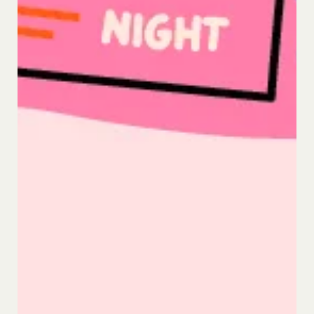
応
本規約その他当社が会員との間で定める規約に
違反する行為に対する対応
第13条（サービスの変更・廃止）
当社は、本サービスの運営管理にあたって、以下各
号のいずれかの場合には、会員へ事前の通知、承諾
なく、本サービスを変更・停止または中止できるも
のとします。また、サービスが中止、変更等された
ことにより利用者が被った損害について、当社は責
任を負わないものとします。
本サービス設備等のコンピュータシステム(以下
「システム」といいます)のトラブル等で緊急な保
守点検が必要になった場合
火災、停電、天災その他不可抗力によりシステムの
運用が困難になった場合
人為的災害（戦争､暴動､騒乱､労働争議等）により
システムの運用が困難になった場合
第三者による妨害行為等により、システムの運用が
困難になった場合