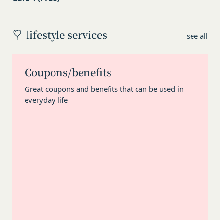
組織、個人に提供することがあります。
ービス
第三者サービス提供者との共有
前各号に付随する各種サービス
lifestyle services
see all
支払処理、データ分析、メール送信、ホスティング
当社は、前項各号に定めるサービスの内容を変更す
サービス、カスタマーサービスなどを当社の代理で
ることができるものとします。
第4条（会員登録）
行うサービスを提供する第三者、または、当社のマ
Coupons/benefits
会員登録手続きは、本サービスの会員登録ページか
ーケティングのサポートを行う第三者に対して、お
ら当社の指定する方法に従い、会員登録を希望する
客様情報を提供することがあります。
Great coupons and benefits that can be used in
本人が行うものとします。当社に対して会員登録の
外部サービスとの連携のための共有
everyday life
申し込みが行われた場合には、登録手続きにおいて
当社は、Facebook、Googleアカウント、Twitter
氏名等を入力された本人が当該申し込みを行ったも
その他の外部サービスとの連携または外部サービス
のとみなします。
を利用した認証にあたり、当該外部サービス運営会
当社は、会員登録を申請した者が以下の各号のいず
社にお客様情報を提供することがあります。
れかの事由に該当する場合は、登録を拒否すること
法律上の理由
があります。
お客様の居住国内外において、法律、規則、法的手
当社に提供された登録情報の全部又は一部につ
段または公的もしくは政府機関からの要求により、
き虚偽、誤記又は記載漏れがあった場合
当社がお客様情報の全部または一部を開示すること
当該登録希望者が、本サービス又は当社が提供
が必要になる場合があります。
するその他のサービスの利用に際して、過去に