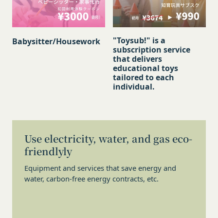
委託することができるものとし、会員はこれを承諾
します。ただし、当社は、これにより、会員に対す
る義務を免れることはできないものとします。
"Toysub!" is a
Babysitter/Housework
第16条（免責事項）
subscription service
当社は、利用者の登録内容に従って事務を処理する
that delivers
ことにより、免責されるものとします。
educational toys
tailored to each
当社が相当の安全策を講じたにもかかわらず通信回
individual.
線やコンピュータなどに障害が生じ、システムの中
断・遅滞・中止等による損害、ウェブページが改ざ
んされたことにより会員に生じた損害については、
当社は一切責任を負いません。
Use electricity, water, and gas eco-
当社のウェブページ・サーバ・ドメインなどから送
friendlyly
られるメール・コンテンツに、コンピューター・ウ
ィルスなどの有害なものが含まれていないことを保
Equipment and services that save energy and
証いたしません。
water, carbon-free energy contracts, etc.
当社は、会員に対し、適宜情報提供やアドバイスを
行うことがありますが、それにより責任を負うもの
ではありません。