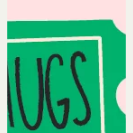
可能かつ譲渡可能な使用、複製、配布、派生著作物
の作成、表示および実行（以下「使用等」といいま
す。）に関する権利を付与するものとします。
会員は、提供物について、自らが使用等についての
適法な権利を有していることおよび提供物が第三者
の権利を侵害していないことについて保証するもの
とします。
会員は、当社および当社から提供物の権利を承継し
または使用許諾を受けた第三者に対して、著作者人
格権を行使しないことをあらかじめ承諾するものと
します。
第11条（通知・連絡）
当社は、本サービスの利用に関して、書面の送付、
電子メールの送信、当社ウェブサイト上における掲
示その他当社が適当と認める方法により会員に通知
を行うことができるものとし、会員はこれに同意す
るものとします。
当社は、前項に定める通知を書面の送付、電子メー