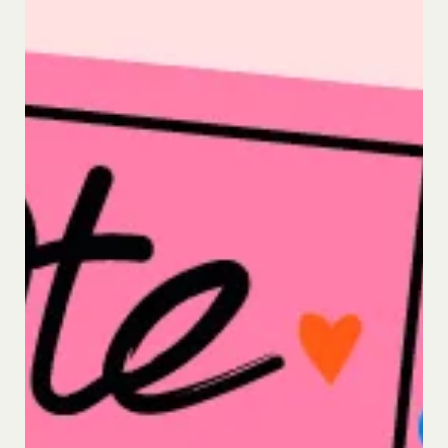
当社は取得した会員情報を下記の目的に利用するこ
とがあります。
本サービスへのログイン時における本人確認
メールマガジンおよび広告等の情報配信並びに
その成果確認
利用上の注意およびその他当社から会員に対す
る連絡事項等の通知
当社の商品、サービス、ウェブサイト、コンテ
ンツおよび広告の開発、提供、メンテナンスお
よび向上
個人を識別できない形式に加工した上での統計
データの作成
お客さまアンケートの実施
ポイント加算およびポイント交換
マーケティング調査、統計、分析
システムメンテナンス、不具合への対応
技術サポートの提供、会員からの問い合わせ対