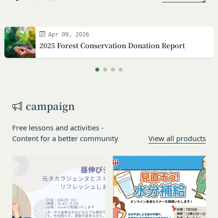
Apr 09, 2026
2025 Forest Conservation Donation Report
Privacy policy
Terms of service
Amazonギフト券
株式会社GOYOH（以下「当社」といいます。）
株式会社GOYOHが運営するコミュニティポータル
Amazon.co.jpで使えるデジタル商品券です。
は、当社が運営する各サービスにおいて、個人情報
サイトサービス（以下「本サービス」といいま
会員情報に登録されているメールアドレス宛にギフ
campaign
の保護に関する法律、その他関連する法令等を遵守
す。）のご利用規約（以下「本規約」といいま
ト券番号を贈ります。
するとともに、以下の方針に沿ってお客様からお預
す。）を下記の通り定めます。
有効期限は発行から10年です。
Free lessons and activities -
ギフト券を適用する方法:
かりした情報を取り扱い、正確性および機密性の保
本サービスをご利用される方は、ご登録される前に
Content for a better community
View all products
持に努めます。
本規約を必ずお読みになり、本規約に同意いただく
メールに記載されたギフト券番号をご用意くださ
本文中の用語の定義は、個人情報保護法および関連
必要があります。
い。
第1条（定義）
法令によります。
ギフト券を適用する
に移動します。
本規約において、次の各号に掲げる用語の意義は、
当社が取得する情報および取得方法
ギフト券番号を入力し、
ここに適用
を選択します。
お客様から直接取得する情報
当該各号に定めるところによるものとします。
Amazonギフト券の利用方法に関しましては、Amazon の
当社は、お客様が当社のサービスの登録手続を行う
「本サービス」
カスタマーサポート(0120-999-373 / 24時間対応) までお
場合、以下の情報（以下「お客様情報」といいま
問い合わせください。Amazonギフト券細則については、
当社が提供するコミュニティポータルサイト及び連