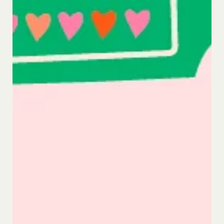
ルの送信によって行う場合、会員が申込時（変更手
続きを行った場合は、当該変更時とします。）に届
け出た連絡先に対して通知を行えば足りるものと
し、当該通知は通常到達すべき時に会員に到達した
ものとみなします。
当社は、本条第１項の通知を当社ウェブサイト上に
おける掲示の方法によって行う場合、当該通知が当
社ウェブサイト上に掲示され、会員が当社ウェブサ
イトにアクセスすることによって当該通知を閲覧す
ることが可能となったときをもって会員への通知が
完了したものとみなします。
第12条（取得情報の取り扱い）
当社は、会員が本サービスの登録その他一切の利用
の過程において、当社が取得した情報の取り扱い
は、プライバシーポリシーの定めによるものとし、
会員は、プライバシーポリシーの定めに従い、当社
が会員から取得した情報を取り扱うことについて、
承諾したものとします。