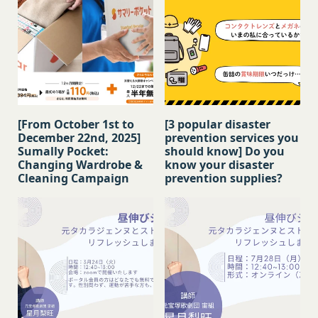
す。
す。
第2条（総則・適用範囲）
取得した個人情報等の利用目的
本規約は、会員と当社間において本サービスの利用
当社は、お客様からご提供いただいたお客様情報
に関し適用され、登録手続き完了後の本サービスの
を、当社各サービスの利用規約において定める利用
提供条件及び当社と会員との権利義務関係を定める
目的の範囲内で利用します。
ものです。
Cookie（クッキー）について
当社が、当社ウェブサイト上に本サービスに関する
当社は、お客様にとってより使いやすく、より価値
個別規定や追加規定を掲載する場合、又は第11条
[From October 1st to
[3 popular disaster
ある情報を提供するためにCookie(以下「クッキ
December 22nd, 2025]
prevention services you
に定める方法により本サービスに関するルール等を
ー」といいます。これに類似の技術を含みます。)
Sumally Pocket:
should know] Do you
発信する場合、それらは本規約の一部を構成するも
を使用することがあります。
Changing Wardrobe &
know your disaster
のとし、個別規定、追加規定又はルール等が本規約
Cleaning Campaign
prevention supplies?
クッキーは、ウェブサイトを利用されたときにご利
と抵触する場合には、当該個別規定、追加規定又は
用のパソコンや携帯端末に一時的にデータを保存さ
ルール等が優先されるものとします。
せるもので、これを利用することにより当社のサー
当社は、本規約を変更する必要が生じた場合には、
バに、当社サイト内におけるお客様の行動履歴(ア
会員の明示の承諾を得ることなく、本規約を変更す
クセスしたURL、コンテンツ、参照順序等)や、年
ることができるものとします。
齢や性別、職業、居住地域、位置情報等個人が特定
前項による本規約の変更をするときは、その効力発
できない属性情報(それらの組み合わせによっても
生日を定め、かつ、本規約を変更する旨及び変更後
個人が特定できないもの)を取得することがありま