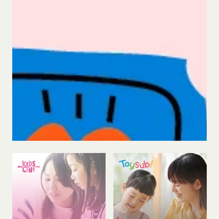
その他、やむを得ずシステムの停止が必要と当社が
判断した場合
第14条（契約上の地位の譲渡等）
会員は、当社の事前の書面による承諾なくして、本
規約に基づく権利もしくは義務につき、第三者に対
し、譲渡、移転、担保設定、その他の処分をするこ
とはできません。
当社は本サービスにかかる事業を第三者に譲渡した
場合には、当該事業譲渡に伴い本規約に基づく権利
および義務並びに会員の登録事項その他の情報を当
該事業譲渡の譲受人に譲渡することができるものと
し、会員は、かかる譲渡につき本項においてあらか
じめ同意したものとします。なお、本項に定める事
業譲渡には、通常の事業譲渡のみならず、会社分割
その他事業が移転するあらゆる場合を含むものとし
ます。
第15条（第三者への委託）
当社は、本サービスの提供に必要な業務を第三者に