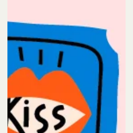
つく行為または公序良俗に反する行為
応じて、本ポリシーをお客様の事前の了承を得るこ
会員登録または登録内容の変更の際に虚偽の会
となく変更することがあります。変更後の本ポリシ
員情報を入力する行為
ーについては、当社が別途定める場合を除いて、当
本サービスの運営を妨害するおそれのある行為
社ウェブサイトでの公示後、すぐに効力が発生する
または本サービスに支障を生じさせるおそれの
ものとします。但し、法令上お客様の同意が必要と
ある行為
なるような内容の変更を行うときは、当社が定める
当社または第三者の財産権、プライバシー権、
方法により、お客様の同意を取得するものとしま
著作権等の知的財産権、その他の権利または利
す。
益を侵害する行為
その他の注意事項
当社または第三者を誹謗、中傷する行為
当社が提供するサービスは、当社が管理するサービ
当社もしくは第三者に対して、迷惑、不利益ま
ス以外のサービスへのリンクを含む場合があり、こ
たは損害を与える行為
れら外部サービスにおける内容や利用者情報の保護
お客様IDおよびパスワードを不正に使用する行
については、当社は一切責任を負いません。
為
発効日：2021年9月1日
同業者の再販など、営利目的で商品等を購入す
る行為
閉じる
その他、当社が不適切と判断する行為
会員の行為が本規約に違反すると当社が判断した場