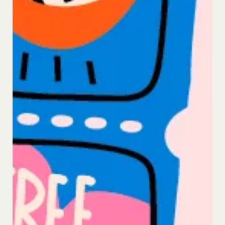
合、当社は、通知または催告をすることなく、当該
会員の登録の抹消、当社が提供する一切のサービス
の利用禁止、停止、本サービス上に公開した提供物
（本規約第10条3項で定義します。）の削除その他
の必要な措置を講じることができるものとします。
当社が前項に定める措置を講じた場合において、当
社は、会員に対し、当該措置を講じた理由を開示す
る義務及び当該措置により会員に生じた損害を賠償
する義務並びにその他一切の義務を負わないものと
します。
第9条（当社が提供するコンテンツに関する知的財
産権等）
本サービスを通じて会員に提供する文章、イラス
ト、デザイン、写真、画像、ロゴ、アイコン、映
像、プログラム等（以下「コンテンツ」といいま
す。）の著作権、商標権およびその他の知的財産権
は全て当社または当社にコンテンツの使用を許諾す
る者に帰属するものであり、会員はこれらの権利を