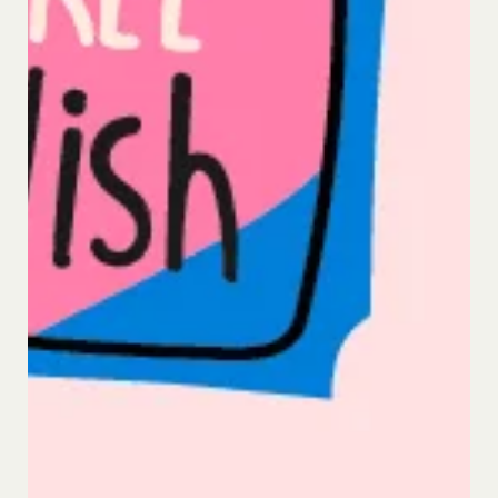
侵害する行為を行わないものとします。
目的の如何を問わず、本サービスのコンテンツその
他掲載内容の全部または一部を権利者の許可なく使
用（複製、改変、転用、転送、配布、掲示、販売、
出版など）する行為は固く禁止します。
会員は、前2項の規定に違反して第三者との間で問
題が生じた場合、自己の責任と費用においてかかる
問題を解決するとともに当社に何等の損害、損失ま
たは不利益等を与えないものとします。
第10条（会員が提供する提供物に関する知的財産権
等）
当社所定の方法により会員が提供する商品レビュ
ー、画像データその他一切の提供物（以下、これら
をまとめて「提供物」といいます。）に関する知的
財産権等の権利は、従前どおり会員が保持するもの
とし、当社がかかる権利を取得することはありませ
ん。
前項にかかわらず、会員は当社に対し、提供物に関
し、無償、地域無限定、非独占的、サブライセンス