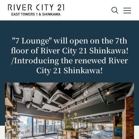
Skip to content
"7 Lounge" will open on the 7th
floor of River City 21 Shinkawa!
/Introducing the renewed River
City 21 Shinkawa!
Privacy policy
Terms of service
Amazonギフト券
株式会社GOYOH（以下「当社」といいます。）
株式会社GOYOHが運営するコミュニティポータル
Amazon.co.jpで使えるデジタル商品券です。
は、当社が運営する各サービスにおいて、個人情報
サイトサービス（以下「本サービス」といいま
会員情報に登録されているメールアドレス宛にギフ
の保護に関する法律、その他関連する法令等を遵守
す。）のご利用規約（以下「本規約」といいま
ト券番号を贈ります。
するとともに、以下の方針に沿ってお客様からお預
す。）を下記の通り定めます。
有効期限は発行から10年です。
ギフト券を適用する方法:
かりした情報を取り扱い、正確性および機密性の保
本サービスをご利用される方は、ご登録される前に