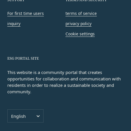
会員は、当社所定の退会手続の完了により、会員登
お客様ご本人が本サービスの機能又は別の手段を用
録を抹消することができます。
いて第三者に利用者情報を明らかにした場合
For first time users
terms of service
第8条（禁止事項）
お客様が自ら本サービス上に入力した情報等によ
会員は、本サービスの利用に際して、以下の各号の
inquiry
privacy policy
り、個人を識別し得る状態に至った場合
いずれかに該当する行為または該当するおそれのあ
改善
Cookie settings
る行為を行ってはならないものとします。
当社は、利用者情報の取扱いに関する運用状況を適
本規約および法令に違反する行為、犯罪に結び
宜見直し、継続的な改善に努めるものとし、必要に
つく行為または公序良俗に反する行為
応じて、本ポリシーをお客様の事前の了承を得るこ
ESG PORTAL SITE
会員登録または登録内容の変更の際に虚偽の会
となく変更することがあります。変更後の本ポリシ
員情報を入力する行為
ーについては、当社が別途定める場合を除いて、当
This website is a community portal that creates
本サービスの運営を妨害するおそれのある行為
社ウェブサイトでの公示後、すぐに効力が発生する
opportunities for collaboration and communication with
または本サービスに支障を生じさせるおそれの
ものとします。但し、法令上お客様の同意が必要と
residents in order to realize a sustainable society and
ある行為
community.
なるような内容の変更を行うときは、当社が定める
当社または第三者の財産権、プライバシー権、
方法により、お客様の同意を取得するものとしま
著作権等の知的財産権、その他の権利または利
す。
益を侵害する行為
その他の注意事項
Language
English
当社または第三者を誹謗、中傷する行為
当社が提供するサービスは、当社が管理するサービ
当社もしくは第三者に対して、迷惑、不利益ま
ス以外のサービスへのリンクを含む場合があり、こ