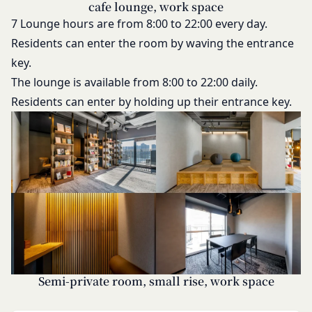
cafe lounge, work space
ルール等が優先されるものとします。
せるもので、これを利用することにより当社のサー
7 Lounge hours are from 8:00 to 22:00 every day.
当社は、本規約を変更する必要が生じた場合には、
バに、当社サイト内におけるお客様の行動履歴(ア
Residents can enter the room by waving the entrance
会員の明示の承諾を得ることなく、本規約を変更す
クセスしたURL、コンテンツ、参照順序等)や、年
key.
ることができるものとします。
齢や性別、職業、居住地域、位置情報等個人が特定
前項による本規約の変更をするときは、その効力発
The lounge is available from 8:00 to 22:00 daily.
できない属性情報(それらの組み合わせによっても
生日を定め、かつ、本規約を変更する旨及び変更後
Residents can enter by holding up their entrance key.
個人が特定できないもの)を取得することがありま
の本規約の内容並びにその効力発生日を、会員に対
す。
し、本規約変更の効力発生日前に、第11条に定め
お客様がご自身に関する情報の取得を望まれない場
る方法により通知するものとします。ただし、文言
合は、ブラウザや携帯端末の設定により、クッキー
の修正等、会員に不利益を与えるものではない軽微
の受け取りを拒否することも可能です。なお、クッ
な変更の場合には、当該通知を省略することができ
キーの受け取りを拒否された場合、当社のサービス
ます。
の一部がご利用できなくなることがあります。
本規約変更の効力発生日後に本サービスの利用を行
適正管理
当社は、お客様情報への不正なアクセスや漏洩等を
った場合、会員は本規約の変更に同意したものとみ
防ぐため、セキュリティーの維持に努めます。ま
なします。
た、当社は、当社の通常の事業運営に照らして当社
当社が提供する本サービス以外のサービス又は提携
Semi-private room, small rise, work space
が不要と判断した場合、お客様から取得したお客様
パートナーが提供するサービスについては、各サー
情報を安全かつ合理的な方法で消去します。
ビスに定められる利用規約等に従ってご利用くださ