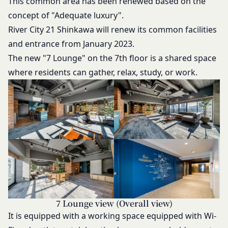
This common area has been renewed based on the
ス所定の手続きに従い会員登録を申請し、当社がこ
を利用する場合、当社は、端末識別子およびIPアド
concept of "Adequate luxury".
れを承認した特定の法人、団体、個人をいいます。
レスを取得する場合があります。また、当社は、お
River City 21 Shinkawa will renew its common facilities
「登録希望者」
客様が端末に関連付けた名前、端末の種類、電話番
and entrance from January 2023.
本サービスの利用を希望する法人、団体、個人をい
号、国、およびユーザー名、もしくはメールアドレ
います。
The new "7 Lounge" on the 7th floor is a shared space
スなど、お客様が提供することを選択したその他の
「会員登録」
where residents can gather, relax, study, or work.
あらゆる情報を取得する場合があります。
第4条に規定する方法に従って、登録希望者が行う
位置情報
本サービスの利用登録をいいます。
お客様が、端末または携帯端末上で当社のサービス
「登録情報」
を利用し、そこで位置情報を提供することを認めた
登録希望者及び利用者が会員登録時に登録した当社
場合、当社は、お客様の位置情報を取得することが
が定める情報、本サービス利用中に当社が必要と判
あります。通常はお客様のブラウザや端末の設定に
断して登録を求めた情報及びこれらの情報について
より無効にすることができますが、無効にした場合
利用者自身が追加、変更を行った場合の当該情報を
には当社のサービスの一部が利用できなくなくなる
いいます。
ことがあります。
お客様のアクションに関する情報
「アカウント」
お客様が、当社のサービスを利用する際、直接当社
各会員が保有する、本サービスの利用に関する権利
7 Lounge view (Overall view)
に提供した情報および当社のサービスを提供してい
の総体をいいます。
It is equipped with a working space equipped with Wi-
る第三者サービス提供者を通じて提供した情報を、
「パスワード」