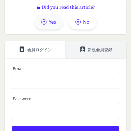
第三者への提供等
い。
Did you read this article?
当社は、以下の場合、お客様情報を第三者と共有す
本契約において使用される以下の各用語は各々以下
ることがあります。（以下、当社がお客様情報を提
に定める意味を有します。
Yes
No
供した相手方を「提供先」といいます。）
第3条（提供されるサービス）
お客様の同意を得た場合
当社が提供する本サービスは、次の各号に掲げるサ
当社は、お客様の同意を得た場合、お客様情報（個
ービスとします。
人情報の場合もあります。）を第三者である会社、
コミュニティポータルサイトが提供する情報サ
会員ログイン
新規会員登録
組織、個人に提供することがあります。
ービス
第三者サービス提供者との共有
前各号に付随する各種サービス
Email
支払処理、データ分析、メール送信、ホスティング
当社は、前項各号に定めるサービスの内容を変更す
サービス、カスタマーサービスなどを当社の代理で
ることができるものとします。
第4条（会員登録）
行うサービスを提供する第三者、または、当社のマ
会員登録手続きは、本サービスの会員登録ページか
ーケティングのサポートを行う第三者に対して、お
ら当社の指定する方法に従い、会員登録を希望する
Password
客様情報を提供することがあります。
本人が行うものとします。当社に対して会員登録の
外部サービスとの連携のための共有
申し込みが行われた場合には、登録手続きにおいて
当社は、Facebook、Googleアカウント、Twitter
氏名等を入力された本人が当該申し込みを行ったも
その他の外部サービスとの連携または外部サービス
のとみなします。
を利用した認証にあたり、当該外部サービス運営会