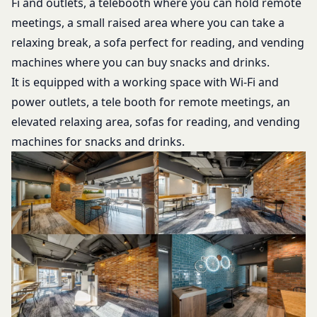
Fi and outlets, a telebooth where you can hold remote
当社は取得・保管することがあります。お客様のサ
登録情報と組み合わせて、会員とその他の者とを識
meetings, a small raised area where you can take a
ービスご利用状況、他の利用者との交流に関する情
別するために用いられる符号をいいます。
relaxing break, a sofa perfect for reading, and vending
報も取得することがあります。
「提携パートナー」
外部サービスとの連携により取得する情報
machines where you can buy snacks and drinks.
当社との間で締結する契約に基づき、本サービスと
外部サービスでお客様が利用するIDおよびその他
It is equipped with a working space with Wi-Fi and
提携するサービス（以下「提携サービス」といいま
外部サービスのプライバシー設定によりお客様が提
power outlets, a tele booth for remote meetings, an
す。）を提供し、又はその運営を行う者をいいま
携先に開示を認めた情報を取得することがありま
す。
elevated relaxing area, sofas for reading, and vending
す。
第2条（総則・適用範囲）
machines for snacks and drinks.
取得した個人情報等の利用目的
本規約は、会員と当社間において本サービスの利用
当社は、お客様からご提供いただいたお客様情報
に関し適用され、登録手続き完了後の本サービスの
を、当社各サービスの利用規約において定める利用
提供条件及び当社と会員との権利義務関係を定める
目的の範囲内で利用します。
ものです。
Cookie（クッキー）について
当社が、当社ウェブサイト上に本サービスに関する
当社は、お客様にとってより使いやすく、より価値
個別規定や追加規定を掲載する場合、又は第11条
ある情報を提供するためにCookie(以下「クッキ
に定める方法により本サービスに関するルール等を
ー」といいます。これに類似の技術を含みます。)
発信する場合、それらは本規約の一部を構成するも
を使用することがあります。
のとし、個別規定、追加規定又はルール等が本規約
クッキーは、ウェブサイトを利用されたときにご利
と抵触する場合には、当該個別規定、追加規定又は
用のパソコンや携帯端末に一時的にデータを保存さ