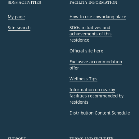
営業時間内に順次回答いたします。
SDGS ACTIVITIES
FACILITY INFORMATION
会員は、会員登録等の際に会員本人が設定し、承
お問い合わせ内容によっては回答にお時間をいただ
認・登録されたお客様IDおよびパスワードの利
く場合や、ご返答できない場合がございます。あら
My page
How to use coworking place
用、管理について一切の責任を負うものとします。
かじめご了承いただきますようお願い致します。
会員は、お客様IDおよびパスワードの第三者への
Site search
SDGs initiatives and
「@goyoh.jp」を含むメールアドレスから受信でき
achievements of this
譲渡、承継、名義変更、貸与、開示又は漏洩しては
るよう、あらかじめご設定ください。
residence
ならないものとします。
メールによるお問い合わせについて、お客さまの個
会員のお客様IDおよびパスワードの使用上の過失
Official site here
人情報保護のため、SSL通信を使用しております。
または第三者による不正使用等に起因する損害につ
Exclusive accommodation
お客さまがお使いのブラウザがSSL通信非対応の場
いて、当社は一切責任を負わないものとします。
offer
合には、このお問い合わせフォームは利用できませ
会員のお客様IDおよびパスワードの失念に起因す
Wellness Tips
んので、その場合にはお電話でのお問い合わせをお
る損害について、当社は一切の責任を負わないもの
願いいたします。
とします。
Information on nearby
組織・体制
facilities recommended by
当社は、当社所定の方法により会員のお客様IDお
当社は、管理担当役員を利用者情報管理責任者と
residents
よびパスワードの一致を確認した場合、当該お客様
し、利用者情報の適正な管理及び継続的な改善を実
IDおよびパスワードに基づく会員が、本サービス
Distribution Content Schedule
施します。
を利用したものとみなし、その場合の責任は全て当
免責
該会員に帰属するものとします。
当社は、以下の場合には、何らの責任を負いませ
第7条（会員の退会）
ん。
SUPPORT
TERMS AND SECURITY