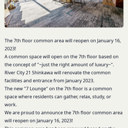
持に努めます。
本規約を必ずお読みになり、本規約に同意いただく
メールに記載されたギフト券番号をご用意くださ
本文中の用語の定義は、個人情報保護法および関連
必要があります。
い。
第1条（定義）
法令によります。
ギフト券を適用する
に移動します。
本規約において、次の各号に掲げる用語の意義は、
当社が取得する情報および取得方法
ギフト券番号を入力し、
ここに適用
を選択します。
お客様から直接取得する情報
当該各号に定めるところによるものとします。
Amazonギフト券の利用方法に関しましては、Amazon の
当社は、お客様が当社のサービスの登録手続を行う
「本サービス」
カスタマーサポート(0120-999-373 / 24時間対応) までお
The 7th floor common area will reopen on January 16,
場合、以下の情報（以下「お客様情報」といいま
問い合わせください。Amazonギフト券細則については、
当社が提供するコミュニティポータルサイト及び連
2023!
こちら
をご確認ください。
す。）をご提供いただく場合があります。
携により利用できるすべてのサービスをいいます。
A common space will open on the 7th floor based on
氏名、生年月日、性別、職業等プロフィールに関す
「契約者」
閉じる
the concept of "~just the right amount of luxury~".
る情報
本利用規約に基づく利用契約を当社と締結している
メールアドレス、電話番号、住所等連絡先に関する
River City 21 Shinkawa will renovate the common
方をいいます。
情報
facilities and entrance from January 2023.
「利用者」
アカウントへのアクセス者の本人確認に必要なパス
本利用規約に基づき、契約者が本サービスの利用を
The new "7 Lounge" on the 7th floor is a common
ワード等のその他の情報
認めた特定の法人、団体、個人の第三者をいいま
space where residents can gather, relax, study, or
入力フォームその他当社が定める方法を通じてお客
す。なお、利用者は契約者の事業のために本サービ
work.
様が入力または送信する情報
スを利用されているものとみなします。
We are proud to announce the 7th floor common area
当社が各サービスにおいて取得すると定めた情報
「会員」
will reopen on January 16, 2023!
端末情報
本規約の内容の全てを承認いただいた上、本サービ
お客様が、端末または携帯端末上で当社のサービス