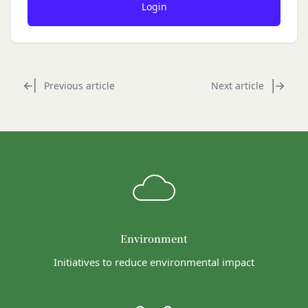
当社は、会員登録を申請した者が以下の各号のいず
社にお客様情報を提供することがあります。
れかの事由に該当する場合は、登録を拒否すること
法律上の理由
があります。
お客様の居住国内外において、法律、規則、法的手
当社に提供された登録情報の全部又は一部につ
段または公的もしくは政府機関からの要求により、
き虚偽、誤記又は記載漏れがあった場合
当社がお客様情報の全部または一部を開示すること
Previous article
Next article
当該登録希望者が、本サービス又は当社が提供
が必要になる場合があります。
するその他のサービスの利用に際して、過去に
当社は、国家安全保障、法の執行またはその他の交
アカウント削除等の利用停止措置を受けたこと
易の実現のために必要または適切であると判断した
があり、又は現在受けている場合
場合、お客様情報の全部または一部を公開すること
未成年者、成年被後見人、被保佐人又は被補助
があります。
人のいずれかであって、法定代理人、後見人､保
当社は、当社の利用規約の執行、当社の運営または
佐人又は補助人の同意等を得ていなかった場合
お客様の保護のために、開示が合理的に必要である
会員登録の申請に虚偽の事項が含まれている場
と判断する場合、お客様情報の全部または一部を開
合
Environment
示することがあります。
過去に当社との契約に違反した者またはその関
売却または合併
Initiatives to reduce environmental impact
係者であると当社が判断した場合
組織再編、合併または譲渡に際し、当社が取得した
反社会的勢力等（暴力団、暴力団員、右翼団
個人情報の全部または一部を関係者に移転すること
体、反社会的勢力、その他これに準ずるものを