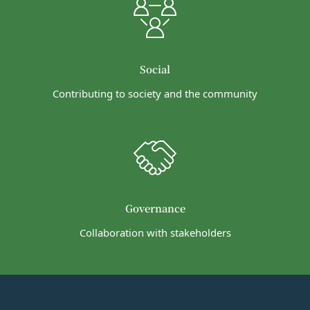
があります。
意味します。以下同じ。）であるまたは資金提
委託先等の管理
当社は、業務を委託するため委託先にお客様情報を
供その他を通じて反社会的勢力等の維持、運営
提供または開示する場合、当該委託先に対し、適切
もしくは経営に協力もしくは関与する等反社会
な取扱いおよび保護を行わせ、第三者への開示・提
的勢力等との何らかの交流もしくは関係を行っ
Social
供および当社の提供目的以外の目的での利用を行わ
ていると当社が判断した場合
Contributing to society and the community
ないよう適切に管理および監督します。
その他会員登録が適当でないと当社が判断した
開示・訂正等
場合
お客様がご自身の個人情報の内容を確認、訂正また
第5条（登録内容の変更）
は利用停止を希望される場合には、個人情報保護法
会員は、登録情報の内容の全部または一部に関して
その他の法令により当社が義務を負う範囲におい
変更が生じた場合、直ちに当社所定の方法により登
て、速やかに対応させていただきます。
録内容を変更する手続きを行うものとします。
なお、かかる場合には、本人確認をさせていただく
会員が前項に定める変更手続きを行わなかった場合
Governance
場合があります。
には、既に登録済みの情報に基づく処理を適正・有
お問い合わせ
Collaboration with stakeholders
効なものとすることをあらかじめ承諾します。
開示等のご希望、ご意見、ご質問、苦情のお申し出
会員が本条第１項に定める変更手続きを行わなかっ
その他個人情報の取り扱いに関するお問い合わせ
たことにより生じた損害について、当社は一切責任
は、下記の窓口までお願いいたします。
を負いません。
メールによるお問い合わせ
第6条（IDおよびパスワードの管理）