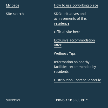
があります。
My page
How to use coworking place
お客様の居住国内外において、法律、規則、法的手
当社に提供された登録情報の全部又は一部につ
段または公的もしくは政府機関からの要求により、
Site search
SDGs initiatives and
き虚偽、誤記又は記載漏れがあった場合
当社がお客様情報の全部または一部を開示すること
achievements of this
当該登録希望者が、本サービス又は当社が提供
residence
が必要になる場合があります。
するその他のサービスの利用に際して、過去に
当社は、国家安全保障、法の執行またはその他の交
Official site here
アカウント削除等の利用停止措置を受けたこと
易の実現のために必要または適切であると判断した
Exclusive accommodation
があり、又は現在受けている場合
場合、お客様情報の全部または一部を公開すること
offer
未成年者、成年被後見人、被保佐人又は被補助
があります。
人のいずれかであって、法定代理人、後見人､保
Wellness Tips
当社は、当社の利用規約の執行、当社の運営または
佐人又は補助人の同意等を得ていなかった場合
お客様の保護のために、開示が合理的に必要である
Information on nearby
会員登録の申請に虚偽の事項が含まれている場
と判断する場合、お客様情報の全部または一部を開
facilities recommended by
合
residents
示することがあります。
過去に当社との契約に違反した者またはその関
売却または合併
Distribution Content Schedule
係者であると当社が判断した場合
組織再編、合併または譲渡に際し、当社が取得した
反社会的勢力等（暴力団、暴力団員、右翼団
個人情報の全部または一部を関係者に移転すること
体、反社会的勢力、その他これに準ずるものを
があります。
SUPPORT
TERMS AND SECURITY
意味します。以下同じ。）であるまたは資金提
委託先等の管理
当社は、業務を委託するため委託先にお客様情報を
供その他を通じて反社会的勢力等の維持、運営