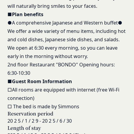
レスを取得する場合があります。また、当社は、お
「登録希望者」
will naturally bring smiles to your faces.
客様が端末に関連付けた名前、端末の種類、電話番
本サービスの利用を希望する法人、団体、個人をい
■Plan benefits
号、国、およびユーザー名、もしくはメールアドレ
います。
●A comprehensive Japanese and Western buffet●
スなど、お客様が提供することを選択したその他の
「会員登録」
あらゆる情報を取得する場合があります。
We offer a wide variety of menu items, including hot
第4条に規定する方法に従って、登録希望者が行う
位置情報
and cold dishes, Japanese side dishes, and salads.
本サービスの利用登録をいいます。
お客様が、端末または携帯端末上で当社のサービス
We open at 6:30 every morning, so you can leave
「登録情報」
を利用し、そこで位置情報を提供することを認めた
early in the morning without worry.
登録希望者及び利用者が会員登録時に登録した当社
場合、当社は、お客様の位置情報を取得することが
2nd floor Restaurant "BONDO" Opening hours:
が定める情報、本サービス利用中に当社が必要と判
あります。通常はお客様のブラウザや端末の設定に
6:30-10:30
断して登録を求めた情報及びこれらの情報について
より無効にすることができますが、無効にした場合
利用者自身が追加、変更を行った場合の当該情報を
■Guest Room Information
には当社のサービスの一部が利用できなくなくなる
いいます。
ことがあります。
□All rooms are equipped with internet (free Wi-Fi
お客様のアクションに関する情報
「アカウント」
connection)
お客様が、当社のサービスを利用する際、直接当社
各会員が保有する、本サービスの利用に関する権利
□ The bed is made by Simmons
に提供した情報および当社のサービスを提供してい
の総体をいいます。
Reservation
period
る第三者サービス提供者を通じて提供した情報を、
「パスワード」
20
2
5
/
1
/
2
9
-
20
2
5
/
6
/
30
当社は取得・保管することがあります。お客様のサ
登録情報と組み合わせて、会員とその他の者とを識
Length of stay
ービスご利用状況、他の利用者との交流に関する情
別するために用いられる符号をいいます。