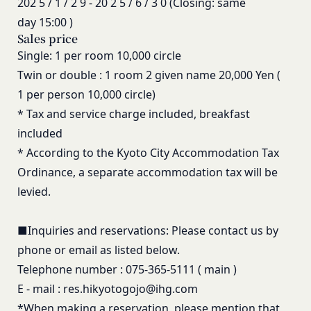
202
5
/
1
/
2
9
-
20
2
5
/
6
/
3
0
(Closing:
same
報も取得することがあります。
「提携パートナー」
day
15:00
)
外部サービスとの連携により取得する情報
当社との間で締結する契約に基づき、本サービスと
Sales price
外部サービスでお客様が利用するIDおよびその他
提携するサービス（以下「提携サービス」といいま
Single:
1
per room
10,000
circle
外部サービスのプライバシー設定によりお客様が提
す。）を提供し、又はその運営を行う者をいいま
Twin
or double
:
1
room
2
given name
20,000
Yen (
携先に開示を認めた情報を取得することがありま
す。
1
per person
10,000
circle)
す。
第2条（総則・適用範囲）
取得した個人情報等の利用目的
*
Tax and service charge included, breakfast
本規約は、会員と当社間において本サービスの利用
当社は、お客様からご提供いただいたお客様情報
included
に関し適用され、登録手続き完了後の本サービスの
を、当社各サービスの利用規約において定める利用
提供条件及び当社と会員との権利義務関係を定める
*
According to the Kyoto City Accommodation Tax
目的の範囲内で利用します。
ものです。
Ordinance, a separate accommodation tax will be
Cookie（クッキー）について
当社が、当社ウェブサイト上に本サービスに関する
当社は、お客様にとってより使いやすく、より価値
levied.
個別規定や追加規定を掲載する場合、又は第11条
ある情報を提供するためにCookie(以下「クッキ
に定める方法により本サービスに関するルール等を
ー」といいます。これに類似の技術を含みます。)
■Inquiries and reservations: Please contact us by
発信する場合、それらは本規約の一部を構成するも
を使用することがあります。
phone or email as listed below.
のとし、個別規定、追加規定又はルール等が本規約
クッキーは、ウェブサイトを利用されたときにご利
Telephone
number
:
075-365-5111
(
main
)
と抵触する場合には、当該個別規定、追加規定又は
用のパソコンや携帯端末に一時的にデータを保存さ
E
-
mail
:
res.hikyotogojo@ihg.com
ルール等が優先されるものとします。
せるもので、これを利用することにより当社のサー
*When making a reservation,
please
mention that
当社は、本規約を変更する必要が生じた場合には、