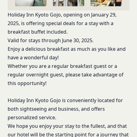
第1条（定義）
法令によります。
ギフト券を適用する
に移動します。
本規約において、次の各号に掲げる用語の意義は、
当社が取得する情報および取得方法
Holiday Inn Kyoto Gojo, opening on January 29,
ギフト券番号を入力し、
ここに適用
を選択します。
お客様から直接取得する情報
当該各号に定めるところによるものとします。
Amazonギフト券の利用方法に関しましては、Amazon の
2025, is offering special deals for a stay with a
当社は、お客様が当社のサービスの登録手続を行う
「本サービス」
カスタマーサポート(0120-999-373 / 24時間対応) までお
breakfast buffet included.
場合、以下の情報（以下「お客様情報」といいま
問い合わせください。Amazonギフト券細則については、
当社が提供するコミュニティポータルサイト及び連
こちら
をご確認ください。
す。）をご提供いただく場合があります。
Valid for stays through June 30, 2025.
携により利用できるすべてのサービスをいいます。
氏名、生年月日、性別、職業等プロフィールに関す
Enjoy a delicious breakfast as much as you like and
「契約者」
閉じる
る情報
have a wonderful day!
本利用規約に基づく利用契約を当社と締結している
メールアドレス、電話番号、住所等連絡先に関する
方をいいます。
Whether you are a regular breakfast guest or a
情報
「利用者」
regular overnight guest, please take advantage of
アカウントへのアクセス者の本人確認に必要なパス
本利用規約に基づき、契約者が本サービスの利用を
this opportunity!
ワード等のその他の情報
認めた特定の法人、団体、個人の第三者をいいま
入力フォームその他当社が定める方法を通じてお客
す。なお、利用者は契約者の事業のために本サービ
Holiday Inn Kyoto Gojo is conveniently located for
様が入力または送信する情報
スを利用されているものとみなします。
both sightseeing and business, and offers
当社が各サービスにおいて取得すると定めた情報
「会員」
端末情報
personalized service.
本規約の内容の全てを承認いただいた上、本サービ
お客様が、端末または携帯端末上で当社のサービス
We hope you enjoy your stay to the fullest, and that
ス所定の手続きに従い会員登録を申請し、当社がこ
を利用する場合、当社は、端末識別子およびIPアド
our hotel will be the starting point for a journey that
れを承認した特定の法人、団体、個人をいいます。