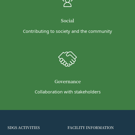
本契約において使用される以下の各用語は各々以下
ることがあります。（以下、当社がお客様情報を提
に定める意味を有します。
供した相手方を「提供先」といいます。）
第3条（提供されるサービス）
Social
お客様の同意を得た場合
当社が提供する本サービスは、次の各号に掲げるサ
当社は、お客様の同意を得た場合、お客様情報（個
ービスとします。
Contributing to society and the community
人情報の場合もあります。）を第三者である会社、
コミュニティポータルサイトが提供する情報サ
組織、個人に提供することがあります。
ービス
第三者サービス提供者との共有
前各号に付随する各種サービス
支払処理、データ分析、メール送信、ホスティング
当社は、前項各号に定めるサービスの内容を変更す
サービス、カスタマーサービスなどを当社の代理で
ることができるものとします。
第4条（会員登録）
行うサービスを提供する第三者、または、当社のマ
会員登録手続きは、本サービスの会員登録ページか
Governance
ーケティングのサポートを行う第三者に対して、お
ら当社の指定する方法に従い、会員登録を希望する
客様情報を提供することがあります。
Collaboration with stakeholders
本人が行うものとします。当社に対して会員登録の
外部サービスとの連携のための共有
申し込みが行われた場合には、登録手続きにおいて
当社は、Facebook、Googleアカウント、Twitter
氏名等を入力された本人が当該申し込みを行ったも
その他の外部サービスとの連携または外部サービス
のとみなします。
を利用した認証にあたり、当該外部サービス運営会
当社は、会員登録を申請した者が以下の各号のいず
社にお客様情報を提供することがあります。
SDGS ACTIVITIES
FACILITY INFORMATION
れかの事由に該当する場合は、登録を拒否すること
法律上の理由