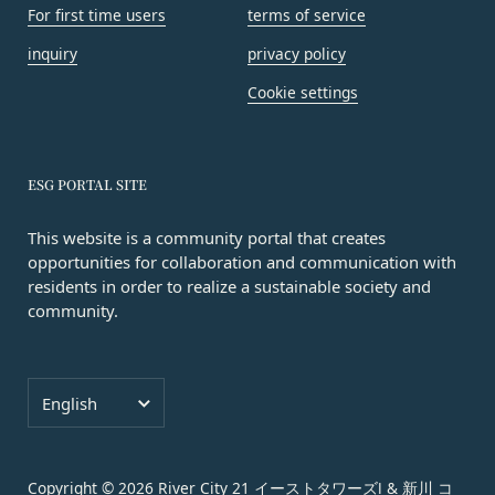
For first time users
terms of service
提供または開示する場合、当該委託先に対し、適切
もしくは経営に協力もしくは関与する等反社会
な取扱いおよび保護を行わせ、第三者への開示・提
的勢力等との何らかの交流もしくは関係を行っ
inquiry
privacy policy
供および当社の提供目的以外の目的での利用を行わ
ていると当社が判断した場合
Cookie settings
ないよう適切に管理および監督します。
その他会員登録が適当でないと当社が判断した
開示・訂正等
場合
お客様がご自身の個人情報の内容を確認、訂正また
第5条（登録内容の変更）
は利用停止を希望される場合には、個人情報保護法
会員は、登録情報の内容の全部または一部に関して
ESG PORTAL SITE
その他の法令により当社が義務を負う範囲におい
変更が生じた場合、直ちに当社所定の方法により登
This website is a community portal that creates
て、速やかに対応させていただきます。
録内容を変更する手続きを行うものとします。
opportunities for collaboration and communication with
なお、かかる場合には、本人確認をさせていただく
会員が前項に定める変更手続きを行わなかった場合
residents in order to realize a sustainable society and
場合があります。
には、既に登録済みの情報に基づく処理を適正・有
community.
お問い合わせ
効なものとすることをあらかじめ承諾します。
開示等のご希望、ご意見、ご質問、苦情のお申し出
会員が本条第１項に定める変更手続きを行わなかっ
その他個人情報の取り扱いに関するお問い合わせ
たことにより生じた損害について、当社は一切責任
Language
は、下記の窓口までお願いいたします。
English
を負いません。
メールによるお問い合わせ
第6条（IDおよびパスワードの管理）
営業時間内に順次回答いたします。
会員は、会員登録等の際に会員本人が設定し、承
お問い合わせ内容によっては回答にお時間をいただ
認・登録されたお客様IDおよびパスワードの利
Copyright © 2026
River City 21 イーストタワーズⅠ & 新川 コ