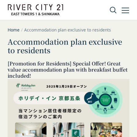
Skip to content
Home
/
Accommodation plan exclusive to residents
Accommodation plan exclusive
to residents
[Promotion for Residents] Special Offer! Great
value accommodation
plan with breakfast buffet
Privacy policy
Terms of service
Amazonギフト券
included!
株式会社GOYOH（以下「当社」といいます。）
株式会社GOYOHが運営するコミュニティポータル
Amazon.co.jpで使えるデジタル商品券です。
は、当社が運営する各サービスにおいて、個人情報
サイトサービス（以下「本サービス」といいま
会員情報に登録されているメールアドレス宛にギフ
の保護に関する法律、その他関連する法令等を遵守
す。）のご利用規約（以下「本規約」といいま
ト券番号を贈ります。
するとともに、以下の方針に沿ってお客様からお預
す。）を下記の通り定めます。
有効期限は発行から10年です。
ギフト券を適用する方法:
かりした情報を取り扱い、正確性および機密性の保
本サービスをご利用される方は、ご登録される前に
持に努めます。
本規約を必ずお読みになり、本規約に同意いただく
メールに記載されたギフト券番号をご用意くださ
本文中の用語の定義は、個人情報保護法および関連
必要があります。
い。