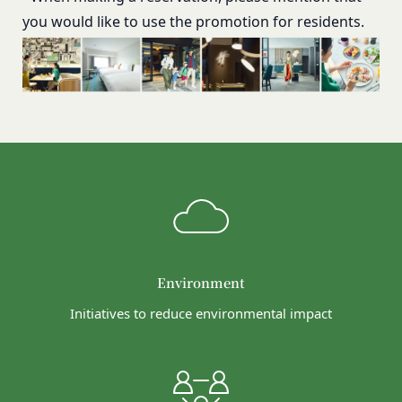
バに、当社サイト内におけるお客様の行動履歴(ア
会員の明示の承諾を得ることなく、本規約を変更す
you would like to
use the promotion for residents.
クセスしたURL、コンテンツ、参照順序等)や、年
ることができるものとします。
齢や性別、職業、居住地域、位置情報等個人が特定
前項による本規約の変更をするときは、その効力発
できない属性情報(それらの組み合わせによっても
生日を定め、かつ、本規約を変更する旨及び変更後
個人が特定できないもの)を取得することがありま
の本規約の内容並びにその効力発生日を、会員に対
す。
し、本規約変更の効力発生日前に、第11条に定め
お客様がご自身に関する情報の取得を望まれない場
る方法により通知するものとします。ただし、文言
合は、ブラウザや携帯端末の設定により、クッキー
の修正等、会員に不利益を与えるものではない軽微
の受け取りを拒否することも可能です。なお、クッ
な変更の場合には、当該通知を省略することができ
キーの受け取りを拒否された場合、当社のサービス
ます。
の一部がご利用できなくなることがあります。
本規約変更の効力発生日後に本サービスの利用を行
適正管理
当社は、お客様情報への不正なアクセスや漏洩等を
った場合、会員は本規約の変更に同意したものとみ
Environment
防ぐため、セキュリティーの維持に努めます。ま
なします。
た、当社は、当社の通常の事業運営に照らして当社
当社が提供する本サービス以外のサービス又は提携
Initiatives to reduce environmental impact
が不要と判断した場合、お客様から取得したお客様
パートナーが提供するサービスについては、各サー
情報を安全かつ合理的な方法で消去します。
ビスに定められる利用規約等に従ってご利用くださ
第三者への提供等
い。
当社は、以下の場合、お客様情報を第三者と共有す