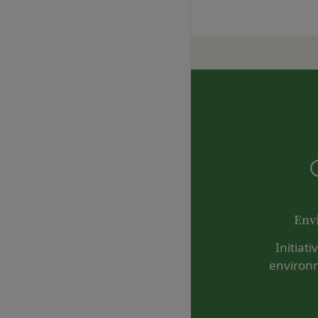
お問い合わせ内容に
のとします。
承いただきますよう
会員のお客様IDおよ
「@goyoh.jp
は一切責任を負わない
メールによるお問い合
一切の責任を負わな
お使いのブラウザがS
当社は、当社所定の方
お電話でのお問い合
スワードに基づく会
組織・体制
します。
当社は、管理担当役
第7条（会員の退会）
免責
会員は、当社所定の
当社は、以下の場合
第8条（禁止事項）
お客様ご本人が本サ
会員は、本サービス
お客様が自ら本サー
ってはならないもの
改善
Env
本規約および法令
当社は、利用者情報
会員登録または登
Initiat
ポリシーをお客様の
本サービスの運営
environ
別途定める場合を除
当社または第三者
様の同意が必要とな
為
します。
当社または第三者
その他の注意事項