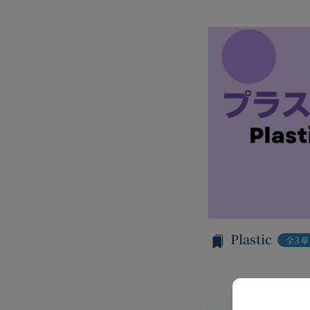
方法で消去します。
本規約変更の効力発
第三者への提供等
当社が提供する本サ
当社は、以下の場合
られる利用規約等に
方を「提供先」とい
本契約において使用
お客様の同意を得た
第3条（提供されるサ
当社は、お客様の同
当社が提供する本サ
に提供することがあ
コミュニティポー
第三者サービス提供
前各号に付随する
支払処理、データ分
当社は、前項各号に
第4条（会員登録）
スを提供する第三者
会員登録手続きは、
とがあります。
ものとします。当社
外部サービスとの連
人が当該申し込みを
当社は、Faceboo
当社は、会員登録を
認証にあたり、当該
Plastic
全3章
す。
法律上の理由
当社に提供された
お客様の居住国内外
当該登録希望者が
様情報の全部または
等の利用停止措置
当社は、国家安全保