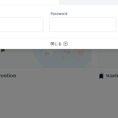
後見人、被保佐人又は被補助人のいずれかであって、法定代理人、後見
一部を公開することがあります。
なかった場合
規約の執行、当社の運営またはお客様の保護のために、開示が合理的に
Password
虚偽の事項が含まれている場合
全部または一部を開示することがあります。
約に違反した者またはその関係者であると当社が判断した場合
暴力団、暴力団員、右翼団体、反社会的勢力、その他これに準ずるも
は譲渡に際し、当社が取得した個人情報の全部または一部を関係者に移
たは資金提供その他を通じて反社会的勢力等の維持、運営もしくは経
力等との何らかの交流もしくは関係を行っていると当社が判断した場
閉じる
するため委託先にお客様情報を提供または開示する場合、当該委託先に
適当でないと当社が判断した場合
更）
第三者への開示・提供および当社の提供目的以外の目的での利用を行わ
内容の全部または一部に関して変更が生じた場合、直ちに当社所定の方
ものとします。
人情報の内容を確認、訂正または利用停止を希望される場合には、個人
変更手続きを行わなかった場合には、既に登録済みの情報に基づく処理
vention
wast
全0章
を負う範囲において、速やかに対応させていただきます。
め承諾します。
は、本人確認をさせていただく場合があります。
定める変更手続きを行わなかったことにより生じた損害について、当社
意見、ご質問、苦情のお申し出その他個人情報の取り扱いに関するお問
スワードの管理）
ます。
際に会員本人が設定し、承認・登録されたお客様IDおよびパスワー
合わせ
ものとします。
答いたします。
よびパスワードの第三者への譲渡、承継、名義変更、貸与、開示又は