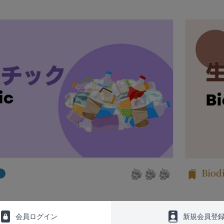
生日後に本サービスの利用を行った場合、会員は本規約の変更に同意し
ービス以外のサービス又は提携パートナーが提供するサービスについて
、お客様情報を第三者と共有することがあります。（以下、当社がお客
従ってご利用ください。
います。）
される以下の各用語は各々以下に定める意味を有します。
場合
ービス）
意を得た場合、お客様情報（個人情報の場合もあります。）を第三者で
ービスは、次の各号に掲げるサービスとします。
ります。
タルサイトが提供する情報サービス
者との共有
各種サービス
析、メール送信、ホスティングサービス、カスタマーサービスなどを当
定めるサービスの内容を変更することができるものとします。
、または、当社のマーケティングのサポートを行う第三者に対して、お
本サービスの会員登録ページから当社の指定する方法に従い、会員登録
に対して会員登録の申し込みが行われた場合には、登録手続きにおいて
携のための共有
行ったものとみなします。
k、Googleアカウント、Twitterその他の外部サービスとの連携また
申請した者が以下の各号のいずれかの事由に該当する場合は、登録を拒
外部サービス運営会社にお客様情報を提供することがあります。
Biodi
登録情報の全部又は一部につき虚偽、誤記又は記載漏れがあった場合
において、法律、規則、法的手段または公的もしくは政府機関からの要
、本サービス又は当社が提供するその他のサービスの利用に際して、
一部を開示することが必要になる場合があります。
を受けたことがあり、又は現在受けている場合
会員ログイン
新規会員登
障、法の執行またはその他の交易の実現のために必要または適切である