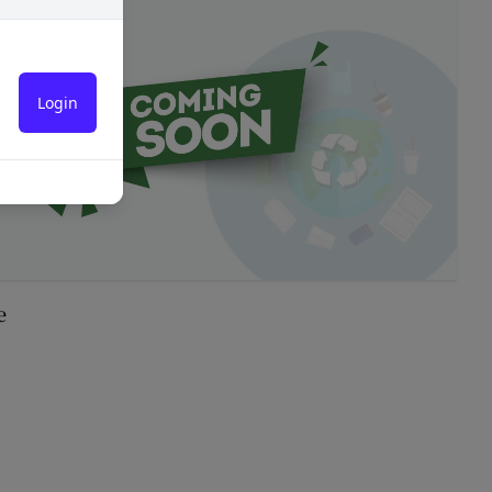
人､保佐人又は補助人
必要であると判断する
のを意味します。以下
転することがありま
営に協力もしくは関与
合
対し、適切な取扱いお
ないよう適切に管理お
法により登録内容を変
情報保護法その他の法
を適正・有効なものと
e
全0章
は一切責任を負いませ
い合わせは、下記の窓
ドの利用、管理につい
漏洩してはならないも