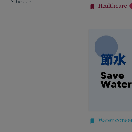
Schedule
外部サービスとの連
Healthcare
「パスワード」
外部サービスでお客様
登録情報と組み合わ
を認めた情報を取得
「提携パートナー」
取得した個人情報等
当社との間で締結す
当社は、お客様から
供し、又はその運営
で利用します。
第2条（総則・適用範
Cookie（クッキー
本規約は、会員と当
当社は、お客様にとっ
び当社と会員との権
す。これに類似の技術
当社が、当社ウェブサ
クッキーは、ウェブ
法により本サービス
で、これを利用するこ
加規定又はルール等
ンテンツ、参照順序等
す。
合わせによっても個人
当社は、本規約を変
お客様がご自身に関
きるものとします。
を拒否することも可
前項による本規約の
くなることがありま
内容並びにその効力発
適正管理
Water conse
当社は、お客様情報
ものとします。ただ
当社の通常の事業運
略することができま