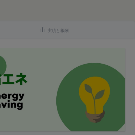
いいます。
間対応) までお問い合わせく
実績と報酬
をいいます。なお、利
よびIPアドレスを取得
、当社がこれを承認し
号、国、およびユーザ
報を取得する場合があ
とを認めた場合、当社
より無効にすることが
ます。
が必要と判断して登録
提供している第三者サ
いいます。
ービスご利用状況、他