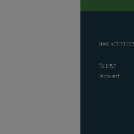
当社もしくは第三
当社が提供するサー
お客様IDおよびパ
ービスにおける内容
同業者の再販など
発効日：2021年9月1
その他、当社が不
会員の行為が本規約
の抹消、当社が提供す
SDGS ACTIVITIE
定義します。）の削
当社が前項に定める
My page
当該措置により会員
第9条（当社が提供す
Site search
本サービスを通じて
等（以下「コンテン
テンツの使用を許諾
目的の如何を問わず
改変、転用、転送、
会員は、前2項の規定
するとともに当社に
第10条（会員が提供