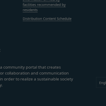
り会員が提供する商品レビュー、画像データその他一切の提供物（以下
facilities recommended by
す。）に関する知的財産権等の権利は、従前どおり会員が保持するもの
residents
ありません。
Distribution Content Schedule
会員は当社に対し、提供物に関し、無償、地域無限定、非独占的、サブ
、配布、派生著作物の作成、表示および実行（以下「使用等」といいま
す。
いて、自らが使用等についての適法な権利を有していることおよび提供
ついて保証するものとします。
当社から提供物の権利を承継しまたは使用許諾を受けた第三者に対して
E
じめ承諾するものとします。
の利用に関して、書面の送付、電子メールの送信、当社ウェブサイト上
s a community portal that creates
法により会員に通知を行うことができるものとし、会員はこれに同意す
for collaboration and communication
る通知を書面の送付、電子メールの送信によって行う場合、会員が申込
in order to realize a sustainable society
Lang
Engl
時とします。）に届け出た連絡先に対して通知を行えば足りるものとし
y.
達したものとみなします。
の通知を当社ウェブサイト上における掲示の方法によって行う場合、当
会員が当社ウェブサイトにアクセスすることによって当該通知を閲覧す