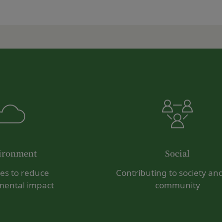
よっては回答にお時間をいただく場合や、ご返答できない場合がござい
お願い致します。
びパスワードの使用上の過失または第三者による不正使用等に起因す
」を含むメールアドレスから受信できるよう、あらかじめご設定ください。
ものとします。 会員のお客様IDおよびパスワードの失念に起因する
わせについて、お客さまの個人情報保護のため、SSL通信を使用して
いものとします。
SL通信非対応の場合には、このお問い合わせフォームは利用できませ
法により会員のお客様IDおよびパスワードの一致を確認した場合、当
わせをお願いいたします。
員が、本サービスを利用したものとみなし、その場合の責任は全て当該
員を利用者情報管理責任者とし、利用者情報の適正な管理及び継続的な
退会手続の完了により、会員登録を抹消することができます。
には、何らの責任を負いません。
ービスの機能又は別の手段を用いて第三者に利用者情報を明らかにした
の利用に際して、以下の各号のいずれかに該当する行為または該当する
ビス上に入力した情報等により、個人を識別し得る状態に至った場合
とします。
ironment
Social
に違反する行為、犯罪に結びつく行為または公序良俗に反する行為
の取扱いに関する運用状況を適宜見直し、継続的な改善に努めるものと
録内容の変更の際に虚偽の会員情報を入力する行為
ives to reduce
Contributing to society an
事前の了承を得ることなく変更することがあります。変更後の本ポリシ
を妨害するおそれのある行為または本サービスに支障を生じさせるお
mental impact
community
いて、当社ウェブサイトでの公示後、すぐに効力が発生するものとしま
の財産権、プライバシー権、著作権等の知的財産権、その他の権利ま
るような内容の変更を行うときは、当社が定める方法により、お客様の
を誹謗、中傷する行為