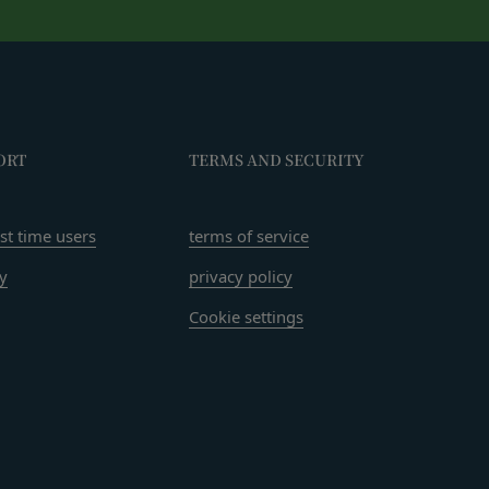
があり、これら外部サ
なく、当該会員の登録
本規約第10条3項で
ORT
TERMS AND SECURITY
由を開示する義務及び
rst time users
terms of service
します。
ry
privacy policy
ン、映像、プログラム
当社または当社にコン
Cookie settings
わないものとします。
許可なく使用（複製、
いてかかる問題を解決