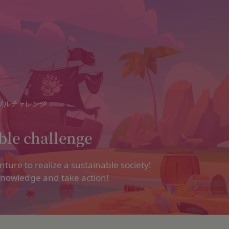
ブルチャレンジ
e
ble challenge
以下「当社」といいます。）は、当社が運営する各サービスにおいて、
運営するコミュニティポータルサイトサービス（以下「本サービス」と
で使えるデジタル商品券です。
する法令等を遵守するとともに、以下の方針に沿ってお客様からお預か
」といいます。）を下記の通り定めます。
ているメールアドレス宛にギフト券番号を贈ります。
nture to realize a sustainable society!
密性の保持に努めます。
される方は、ご登録される前に本規約を必ずお読みになり、本規約に同
0年です。
nowledge and take action!
法:
は、個人情報保護法および関連法令によります。
および取得方法
ギフト券番号をご用意ください。
する情報
の各号に掲げる用語の意義は、当該各号に定めるところによるものとし
に移動します。
社のサービスの登録手続を行う場合、以下の情報（以下「お客様情報」