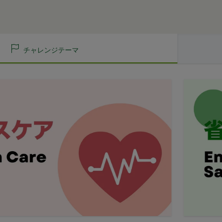
し、
ここに適用
を選択します。
ります。
ュニティポータルサイト及び連携により利用できるすべてのサービスを
法に関しましては、Amazon のカスタマーサポート(0120-999-373 / 24時
別、職業等プロフィールに関する情報
ト券細則については、
こちら
をご確認ください。
話番号、住所等連絡先に関する情報
利用契約を当社と締結している方をいいます。
セス者の本人確認に必要なパスワード等のその他の情報
閉じる
チャレンジテーマ
当社が定める方法を通じてお客様が入力または送信する情報
、契約者が本サービスの利用を認めた特定の法人、団体、個人の第三者
おいて取得すると定めた情報
のために本サービスを利用されているものとみなします。
携帯端末上で当社のサービスを利用する場合、当社は、端末識別子お
を承認いただいた上、本サービス所定の手続きに従い会員登録を申請し
。また、当社は、お客様が端末に関連付けた名前、端末の種類、電話番
、個人をいいます。
ルアドレスなど、お客様が提供することを選択したその他のあらゆる情
希望する法人、団体、個人をいいます。
は携帯端末上で当社のサービスを利用し、そこで位置情報を提供するこ
に従って、登録希望者が行う本サービスの利用登録をいいます。
報を取得することがあります。通常はお客様のブラウザや端末の設定に
した場合には当社のサービスの一部が利用できなくなくなることがあり
に関する情報
者が会員登録時に登録した当社が定める情報、本サービス利用中に当社
ービスを利用する際、直接当社に提供した情報および当社のサービスを
れらの情報について利用者自身が追加、変更を行った場合の当該情報を
て提供した情報を、当社は取得・保管することがあります。お客様のサ
関する情報も取得することがあります。
本サービスの利用に関する権利の総体をいいます。