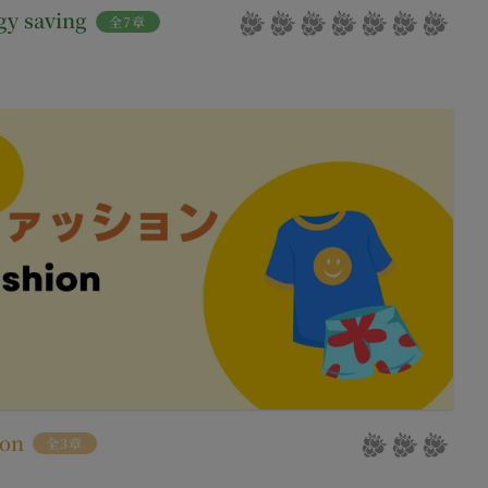
gy saving
全7章
お客様が提携先に開示
。
」といいます。）を提
める利用目的の範囲内
サービスの提供条件及
下「クッキー」といいま
は第11条に定める方
タを保存させるもの
のとし、個別規定、追
クセスしたURL、コ
優先されるものとしま
性情報(それらの組み
約を変更することがで
、クッキーの受け取り
の一部がご利用できな
及び変更後の本規約の
る方法により通知する
ion
全3章
ます。また、当社は、
合には、当該通知を省
報を安全かつ合理的な