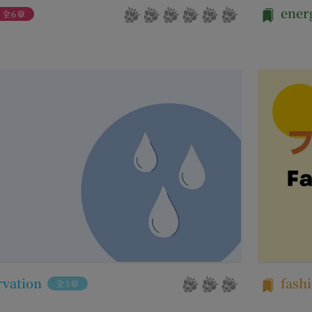
携により取得する情報
ener
全6章
が利用するIDおよびその他外部サービスのプライバシー設定により
せて、会員とその他の者とを識別するために用いられる符号をいいます
することがあります。
の利用目的
る契約に基づき、本サービスと提携するサービス（以下「提携サービス
ご提供いただいたお客様情報を、当社各サービスの利用規約において定
を行う者をいいます。
囲）
）について
社間において本サービスの利用に関し適用され、登録手続き完了後の本
てより使いやすく、より価値ある情報を提供するためにCookie(以
利義務関係を定めるものです。
を含みます。)を使用することがあります。
イト上に本サービスに関する個別規定や追加規定を掲載する場合、又
サイトを利用されたときにご利用のパソコンや携帯端末に一時的にデー
に関するルール等を発信する場合、それらは本規約の一部を構成するも
とにより当社のサーバに、当社サイト内におけるお客様の行動履歴(ア
が本規約と抵触する場合には、当該個別規定、追加規定又はルール等が
)や、年齢や性別、職業、居住地域、位置情報等個人が特定できない属
が特定できないもの)を取得することがあります。
更する必要が生じた場合には、会員の明示の承諾を得ることなく、本規
する情報の取得を望まれない場合は、ブラウザや携帯端末の設定により
能です。なお、クッキーの受け取りを拒否された場合、当社のサービス
変更をするときは、その効力発生日を定め、かつ、本規約を変更する旨
す。
生日を、会員に対し、本規約変更の効力発生日前に、第11条に定め
rvation
fash
全3章
への不正なアクセスや漏洩等を防ぐため、セキュリティーの維持に努め
し、文言の修正等、会員に不利益を与えるものではない軽微な変更の場
営に照らして当社が不要と判断した場合、お客様から取得したお客様情
す。