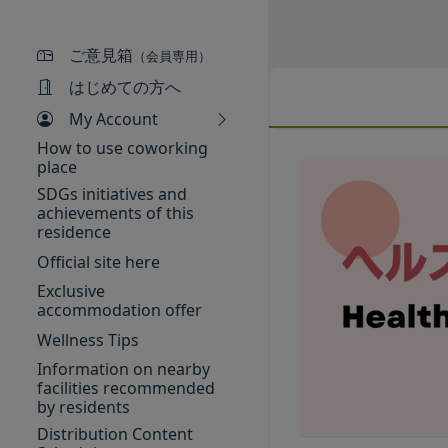
ギフト券番号を入力
供いただく場合があ
当社が提供するコミ
Amazonギフト券の利用方
氏名、生年月日、性
「契約者」
ださい。Amazonギフ
ご意見箱
メールアドレス、電
（会員専用）
本利用規約に基づく
アカウントへのアク
はじめての方へ
「利用者」
入力フォームその他
本利用規約に基づき
My Account
当社が各サービスに
用者は契約者の事業
How to use coworking
端末情報
「会員」
place
お客様が、端末または
本規約の内容の全て
SDGs initiatives and
する場合があります
achievements of this
た特定の法人、団体
ー名、もしくはメー
residence
「登録希望者」
ります。
Official site here
本サービスの利用を
位置情報
「会員登録」
Exclusive
お客様が、端末また
accommodation offer
第4条に規定する方法
は、お客様の位置情
Wellness Tips
「登録情報」
できますが、無効に
お客様のアクション
登録希望者及び利用
Information on nearby
お客様が、当社のサ
facilities recommended
を求めた情報及びこ
by residents
ービス提供者を通じ
「アカウント」
Distribution Content
の利用者との交流に
各会員が保有する、