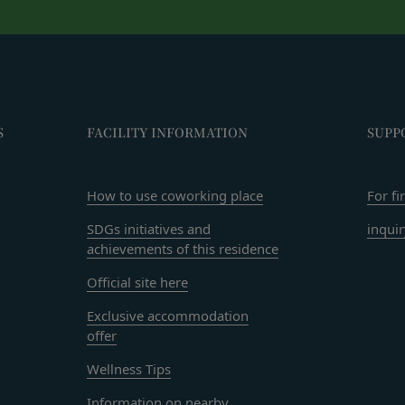
者に対して、迷惑、不利益または損害を与える行為
ビスは、当社が管理するサービス以外のサービスへのリンクを含む場合
スワードを不正に使用する行為
や利用者情報の保護については、当社は一切責任を負いません。
、営利目的で商品等を購入する行為
日
適切と判断する行為
に違反すると当社が判断した場合、当社は、通知または催告をすること
閉じる
る一切のサービスの利用禁止、停止、本サービス上に公開した提供物（
S
FACILITY INFORMATION
SUPP
除その他の必要な措置を講じることができるものとします。
措置を講じた場合において、当社は、会員に対し、当該措置を講じた理
How to use coworking place
For fi
に生じた損害を賠償する義務並びにその他一切の義務を負わないものと
るコンテンツに関する知的財産権等）
SDGs initiatives and
inqui
会員に提供する文章、イラスト、デザイン、写真、画像、ロゴ、アイコ
achievements of this residence
ツ」といいます。）の著作権、商標権およびその他の知的財産権は全て
する者に帰属するものであり、会員はこれらの権利を侵害する行為を行
Official site here
、本サービスのコンテンツその他掲載内容の全部または一部を権利者の
Exclusive accommodation
配布、掲示、販売、出版など）する行為は固く禁止します。
offer
に違反して第三者との間で問題が生じた場合、自己の責任と費用にお
Wellness Tips
何等の損害、損失または不利益等を与えないものとします。
する提供物に関する知的財産権等）
Information on nearby