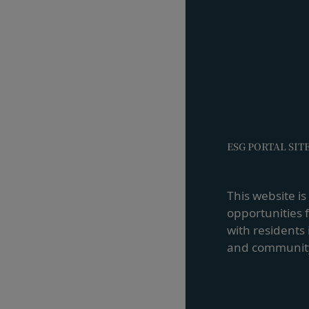
当社所定の方法によ
「提供物」といいま
利を取得することは
前項にかかわらず、
渡可能な使用、複製
付与するものとしま
会員は、提供物につ
害していないことに
会員は、当社および
ESG PORTAL SIT
しないことをあらか
第11条（通知・連絡）
当社は、本サービス
This website i
社が適当と認める方
opportunities 
当社は、前項に定め
with residents 
た場合は、当該変更
and communit
すべき時に会員に到
当社は、本条第１項
イト上に掲示され、