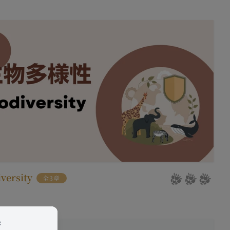
たものとみなします。
は、各サービスに定め
様情報を提供した相手
ある会社、組織、個人
社の代理で行うサービ
客様情報を提供するこ
を希望する本人が行う
氏名等を入力された本
は外部サービスを利用した
否することがありま
versity
全3章
求により、当社がお客
過去にアカウント削除
録
と判断した場合、お客