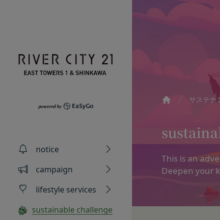
Skip to content
サステナ
Home
Privacy policy
Terms of servic
Amazonギフト券
sustaina
株式会社GOYOH（
株式会社GOYOHが
Amazon.co.jp
notice
る法律、その他関連
規約（以下「本規約
会員情報に登録され
This is an adve
い、正確性および機
本サービスをご利用
有効期限は発行から1
campaign
Deepen your k
ギフト券を適用する方
本文中の用語の定義
ます。
lifestyle services
当社が取得する情報
第1条（定義）
メールに記載された
お客様から直接取得
本規約において、次
ギフト券を適用する
sustainable challenge
当社は、お客様が当
「本サービス」