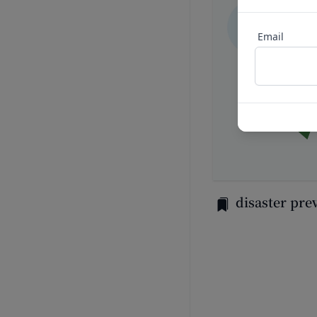
未成年者、成年被
様情報の全部または
の同意等を得てい
当社は、当社の利用
Email
会員登録の申請に
場合、お客様情報の
過去に当社との契
売却または合併
反社会的勢力等（
組織再編、合併また
同じ。）であるま
す。
する等反社会的勢
委託先等の管理
当社は、業務を委託
その他会員登録が
第5条（登録内容の変
よび保護を行わせ、
会員は、登録情報の
よび監督します。
更する手続きを行う
開示・訂正等
お客様がご自身の個
会員が前項に定める
disaster pre
令により当社が義務
することをあらかじ
なお、かかる場合に
会員が本条第１項に
お問い合わせ
ん。
開示等のご希望、ご
第6条（IDおよびパ
口までお願いいたし
会員は、会員登録等の
メールによるお問い
て一切の責任を負う
営業時間内に順次回
会員は、お客様IDお