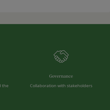
ます。あらかじめご了
る損害について、当社
損害について、当社は
おります。お客さまが
んので、その場合には
該お客様IDおよびパ
会員に帰属するものと
改善を実施します。
場合
おそれのある行為を行
Governance
し、必要に応じて、本
d the
Collaboration with stakeholders
ーについては、当社が
それのある行為
す。但し、法令上お客
たは利益を侵害する行
同意を取得するものと