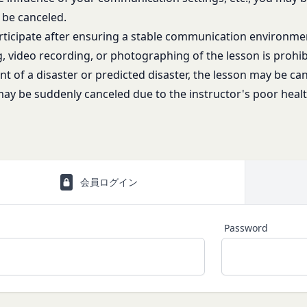
 be canceled.
を誹謗、中傷する行為
rticipate after ensuring a stable communication environme
者に対して、迷惑、不利益または損害を与える行為
ビスは、当社が管理するサービス以外のサービスへのリンクを含む場合
スワードを不正に使用する行為
, video recording, or photographing of the lesson is prohib
や利用者情報の保護については、当社は一切責任を負いません。
、営利目的で商品等を購入する行為
日
ent of a disaster or predicted disaster, the lesson may be ca
適切と判断する行為
ay be suddenly canceled due to the instructor's poor healt
に違反すると当社が判断した場合、当社は、通知または催告をすること
閉じる
る一切のサービスの利用禁止、停止、本サービス上に公開した提供物（
除その他の必要な措置を講じることができるものとします。
措置を講じた場合において、当社は、会員に対し、当該措置を講じた理
に生じた損害を賠償する義務並びにその他一切の義務を負わないものと
会員ログイン
るコンテンツに関する知的財産権等）
会員に提供する文章、イラスト、デザイン、写真、画像、ロゴ、アイコ
ツ」といいます。）の著作権、商標権およびその他の知的財産権は全て
Password
する者に帰属するものであり、会員はこれらの権利を侵害する行為を行
、本サービスのコンテンツその他掲載内容の全部または一部を権利者の
配布、掲示、販売、出版など）する行為は固く禁止します。
に違反して第三者との間で問題が生じた場合、自己の責任と費用にお