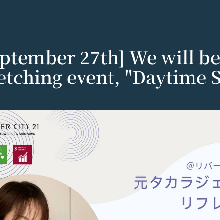
eptember 27th] We will be
etching event, "Daytime 
e
以下「当社」といいます。）は、当社が運営する各サービスにおいて、
運営するコミュニティポータルサイトサービス（以下「本サービス」と
で使えるデジタル商品券です。
する法令等を遵守するとともに、以下の方針に沿ってお客様からお預か
」といいます。）を下記の通り定めます。
ているメールアドレス宛にギフト券番号を贈ります。
密性の保持に努めます。
される方は、ご登録される前に本規約を必ずお読みになり、本規約に同
0年です。
法:
は、個人情報保護法および関連法令によります。
および取得方法
ギフト券番号をご用意ください。
する情報