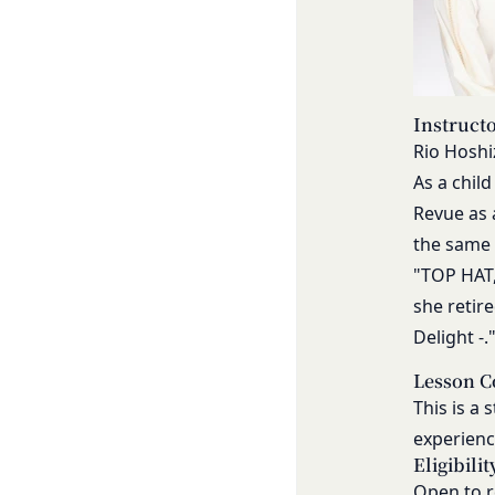
当社は、お客様情報
ものとします。ただ
当社の通常の事業運
略することができま
方法で消去します。
本規約変更の効力発
第三者への提供等
当社が提供する本サ
当社は、以下の場合
られる利用規約等に
Instruct
方を「提供先」とい
本契約において使用
Rio Hoshi
お客様の同意を得た
第3条（提供されるサ
As a chil
当社は、お客様の同
当社が提供する本サ
Revue as 
に提供することがあ
コミュニティポー
the same 
第三者サービス提供
前各号に付随する
"TOP HAT,
支払処理、データ分
当社は、前項各号に
第4条（会員登録）
スを提供する第三者
she retir
会員登録手続きは、
とがあります。
Delight -.
ものとします。当社
外部サービスとの連
人が当該申し込みを
Lesson C
当社は、Faceboo
This is a
当社は、会員登録を
認証にあたり、当該
す。
experienc
法律上の理由
当社に提供された
Eligibilit
お客様の居住国内外
当該登録希望者が
Open to r