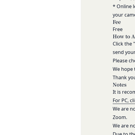
メールによるお問い
て一切の責任を負う
* Online 
営業時間内に順次回
会員は、お客様IDお
your came
お問い合わせ内容に
のとします。
Fee
承いただきますよう
会員のお客様IDおよ
Free
「@goyoh.jp
は一切責任を負わない
How to A
メールによるお問い合
一切の責任を負わな
Click the
お使いのブラウザがS
当社は、当社所定の方
send your
お電話でのお問い合
スワードに基づく会
Please ch
組織・体制
します。
当社は、管理担当役
We hope t
第7条（会員の退会）
免責
Thank yo
会員は、当社所定の
当社は、以下の場合
第8条（禁止事項）
Notes
お客様ご本人が本サ
会員は、本サービス
It is re
お客様が自ら本サー
ってはならないもの
For PC, cl
改善
本規約および法令
We are no
当社は、利用者情報
会員登録または登
ポリシーをお客様の
Zoom.
本サービスの運営
別途定める場合を除
We are no
当社または第三者
様の同意が必要とな
Due to th