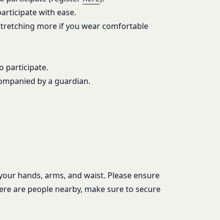
articipate with ease.
と判断した場合、お客
人､保佐人又は補助人
 stretching more if you wear comfortable
必要であると判断する
 participate.
のを意味します。以下
転することがありま
ompanied by a guardian.
営に協力もしくは関与
合
対し、適切な取扱いお
ないよう適切に管理お
法により登録内容を変
情報保護法その他の法
を適正・有効なものと
 your hands, arms, and waist. Please ensure
は一切責任を負いませ
there are people nearby, make sure to secure
い合わせは、下記の窓
ドの利用、管理につい