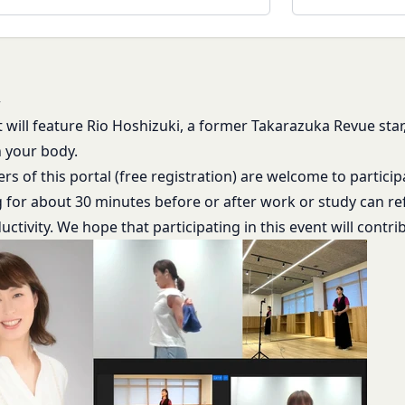
て提供した情報を、当社は取得・保管することがあります。お客様のサ
関する情報も取得することがあります。
本サービスの利用に関する権利の総体をいいます。
携により取得する情報
が利用するIDおよびその他外部サービスのプライバシー設定により
せて、会員とその他の者とを識別するために用いられる符号をいいます
することがあります。
w
の利用目的
る契約に基づき、本サービスと提携するサービス（以下「提携サービス
t will feature Rio Hoshizuki, a former Takarazuka Revue star,
ご提供いただいたお客様情報を、当社各サービスの利用規約において定
を行う者をいいます。
h your body.
囲）
）について
s of this portal (free registration) are welcome to participa
社間において本サービスの利用に関し適用され、登録手続き完了後の本
てより使いやすく、より価値ある情報を提供するためにCookie(以
g for about 30 minutes before or after work or study can r
利義務関係を定めるものです。
を含みます。)を使用することがあります。
ctivity. We hope that participating in this event will contribu
イト上に本サービスに関する個別規定や追加規定を掲載する場合、又
サイトを利用されたときにご利用のパソコンや携帯端末に一時的にデー
に関するルール等を発信する場合、それらは本規約の一部を構成するも
とにより当社のサーバに、当社サイト内におけるお客様の行動履歴(ア
が本規約と抵触する場合には、当該個別規定、追加規定又はルール等が
)や、年齢や性別、職業、居住地域、位置情報等個人が特定できない属
が特定できないもの)を取得することがあります。
更する必要が生じた場合には、会員の明示の承諾を得ることなく、本規
する情報の取得を望まれない場合は、ブラウザや携帯端末の設定により
能です。なお、クッキーの受け取りを拒否された場合、当社のサービス
変更をするときは、その効力発生日を定め、かつ、本規約を変更する旨
す。
生日を、会員に対し、本規約変更の効力発生日前に、第11条に定め