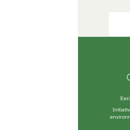
するとともに当社に
第10条（会員が提供
当社所定の方法によ
「提供物」といいま
利を取得することは
前項にかかわらず、
渡可能な使用、複製
付与するものとしま
会員は、提供物につ
害していないことに
会員は、当社および
しないことをあらか
第11条（通知・連絡）
当社は、本サービス
Env
社が適当と認める方
当社は、前項に定め
Initiat
た場合は、当該変更
environ
すべき時に会員に到
当社は、本条第１項