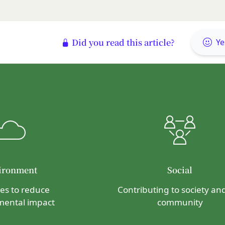
何等の損害、損失または不利益等を与えないものとします。
する提供物に関する知的財産権等）
り会員が提供する商品レビュー、画像データその他一切の提供物（以下
す。）に関する知的財産権等の権利は、従前どおり会員が保持するもの
Did you read this article?
Ye
ありません。
会員は当社に対し、提供物に関し、無償、地域無限定、非独占的、サブ
、配布、派生著作物の作成、表示および実行（以下「使用等」といいま
す。
いて、自らが使用等についての適法な権利を有していることおよび提供
ついて保証するものとします。
当社から提供物の権利を承継しまたは使用許諾を受けた第三者に対して
じめ承諾するものとします。
の利用に関して、書面の送付、電子メールの送信、当社ウェブサイト上
ironment
Social
法により会員に通知を行うことができるものとし、会員はこれに同意す
る通知を書面の送付、電子メールの送信によって行う場合、会員が申込
ives to reduce
Contributing to society an
時とします。）に届け出た連絡先に対して通知を行えば足りるものとし
mental impact
community
達したものとみなします。
の通知を当社ウェブサイト上における掲示の方法によって行う場合、当