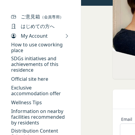
本規約において、次
ギフト券を適用する
当社は、お客様が当
「本サービス」
ギフト券番号を入力
供いただく場合があ
当社が提供するコミ
ご意見箱
（会員専用）
Amazonギフト券の利用方
氏名、生年月日、性
「契約者」
ださい。Amazonギフ
はじめての方へ
メールアドレス、電
本利用規約に基づく
My Account
アカウントへのアク
「利用者」
入力フォームその他
How to use coworking
本利用規約に基づき
place
当社が各サービスに
用者は契約者の事業
端末情報
SDGs initiatives and
「会員」
achievements of this
お客様が、端末または
本規約の内容の全て
residence
する場合があります
た特定の法人、団体
Official site here
ー名、もしくはメー
「登録希望者」
ります。
Exclusive
本サービスの利用を
位置情報
accommodation offer
「会員登録」
お客様が、端末また
Wellness Tips
第4条に規定する方法
は、お客様の位置情
Information on nearby
「登録情報」
できますが、無効に
facilities recommended
Email
お客様のアクション
登録希望者及び利用
by residents
お客様が、当社のサ
を求めた情報及びこ
Distribution Content