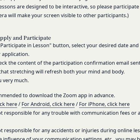
合わせ
ものとします。
lessons are designed to be interactive, so please participat
答いたします。
よびパスワードの第三者への譲渡、承継、名義変更、貸与、開示又は
ra will make your screen visible to other participants.)
よっては回答にお時間をいただく場合や、ご返答できない場合がござい
お願い致します。
びパスワードの使用上の過失または第三者による不正使用等に起因す
」を含むメールアドレスから受信できるよう、あらかじめご設定ください。
ものとします。 会員のお客様IDおよびパスワードの失念に起因する
pply and Participate
わせについて、お客さまの個人情報保護のため、SSL通信を使用して
いものとします。
 "Participate in Lesson" button, select your desired date an
SL通信非対応の場合には、このお問い合わせフォームは利用できませ
法により会員のお客様IDおよびパスワードの一致を確認した場合、当
 application.
わせをお願いいたします。
員が、本サービスを利用したものとみなし、その場合の責任は全て当該
eck the content of the participation confirmation email sen
員を利用者情報管理責任者とし、利用者情報の適正な管理及び継続的な
hat stretching will refresh both your mind and body.
u very much.
退会手続の完了により、会員登録を抹消することができます。
には、何らの責任を負いません。
ービスの機能又は別の手段を用いて第三者に利用者情報を明らかにした
の利用に際して、以下の各号のいずれかに該当する行為または該当する
commended to download the Zoom app in advance.
ビス上に入力した情報等により、個人を識別し得る状態に至った場合
とします。
ick here
/
For Android, click here
/
For iPhone, click here
に違反する行為、犯罪に結びつく行為または公序良俗に反する行為
t responsible for any trouble with communication fees or
の取扱いに関する運用状況を適宜見直し、継続的な改善に努めるものと
録内容の変更の際に虚偽の会員情報を入力する行為
事前の了承を得ることなく変更することがあります。変更後の本ポリシ
を妨害するおそれのある行為または本サービスに支障を生じさせるお
いて、当社ウェブサイトでの公示後、すぐに効力が発生するものとしま
t responsible for any accidents or injuries during online les
の財産権、プライバシー権、著作権等の知的財産権、その他の権利ま
るような内容の変更を行うときは、当社が定める方法により、お客様の
e influence of your communication settings, etc., you may be