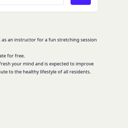
ービスご利用状況、他
お客様が提携先に開示
。
」といいます。）を提
 as an instructor for a fun stretching session
める利用目的の範囲内
te for free.
サービスの提供条件及
下「クッキー」といいま
efresh your mind and is expected to improve
te to the healthy lifestyle of all residents.
は第11条に定める方
タを保存させるもの
のとし、個別規定、追
クセスしたURL、コ
優先されるものとしま
性情報(それらの組み
約を変更することがで
、クッキーの受け取り
の一部がご利用できな
及び変更後の本規約の
る方法により通知する