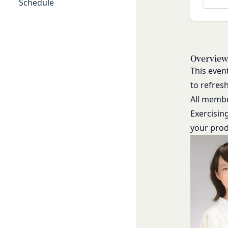
ービス提供者を通じ
Schedule
「アカウント」
の利用者との交流に
各会員が保有する、
外部サービスとの連
「パスワード」
外部サービスでお客様
登録情報と組み合わ
を認めた情報を取得
「提携パートナー」
Overvie
取得した個人情報等
当社との間で締結す
This even
当社は、お客様から
供し、又はその運営
で利用します。
to refres
第2条（総則・適用範
Cookie（クッキー
All member
本規約は、会員と当
当社は、お客様にとっ
Exercisin
び当社と会員との権
す。これに類似の技術
your produ
当社が、当社ウェブサ
クッキーは、ウェブ
法により本サービス
で、これを利用するこ
加規定又はルール等
ンテンツ、参照順序等
す。
合わせによっても個人
当社は、本規約を変
お客様がご自身に関
きるものとします。
を拒否することも可
前項による本規約の
くなることがありま
内容並びにその効力発
適正管理