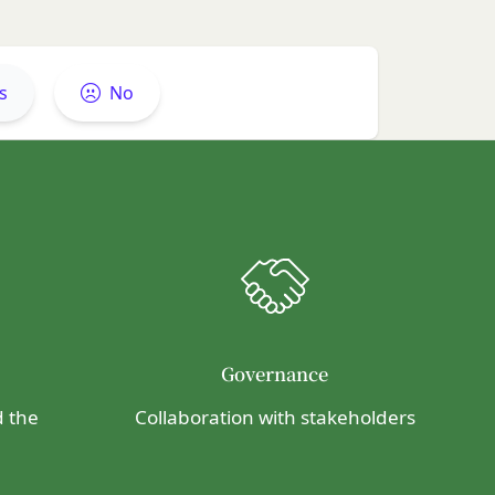
、これらをまとめて
とし、当社がかかる権
s
No
ライセンス可能かつ譲
す。）に関する権利を
物が第三者の権利を侵
、著作者人格権を行使
における掲示その他当
Governance
るものとします。
時（変更手続きを行っ
d the
Collaboration with stakeholders
、当該通知は通常到達
該通知が当社ウェブサ