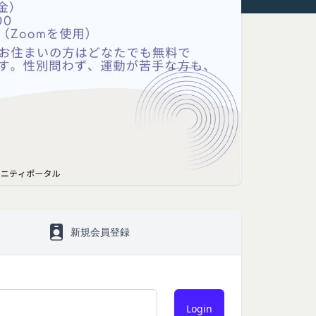
ます。
といいます。）をご提
いいます。
間対応) までお問い合わせく
をいいます。なお、利
よびIPアドレスを取得
、当社がこれを承認し
号、国、およびユーザ
報を取得する場合があ
新規会員登録
とを認めた場合、当社
より無効にすることが
ます。
が必要と判断して登録
提供している第三者サ
いいます。