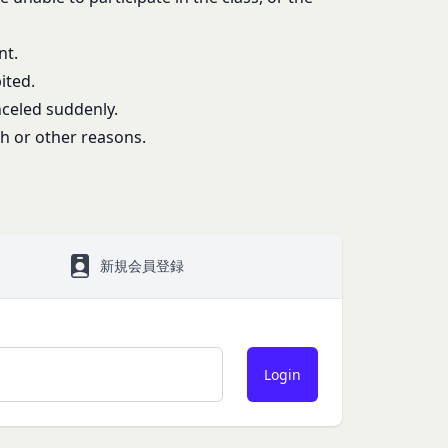
nt.
があり、これら外部サ
ited.
nceled suddenly.
h or other reasons.
なく、当該会員の登録
本規約第10条3項で
由を開示する義務及び
します。
新規会員登録
ン、映像、プログラム
当社または当社にコン
わないものとします。
許可なく使用（複製、
いてかかる問題を解決