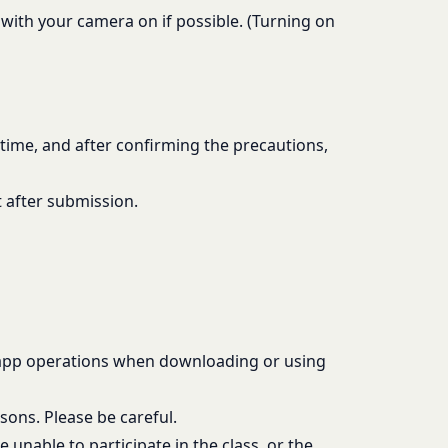
e with your camera on if possible. (Turning on
漏洩してはならないも
ます。あらかじめご了
る損害について、当社
損害について、当社は
おります。お客さまが
d time, and after confirming the precautions,
んので、その場合には
該お客様IDおよびパ
会員に帰属するものと
t after submission.
改善を実施します。
場合
おそれのある行為を行
 app operations when downloading or using
し、必要に応じて、本
ーについては、当社が
それのある行為
す。但し、法令上お客
sons. Please be careful.
たは利益を侵害する行
同意を取得するものと
 unable to participate in the class, or the