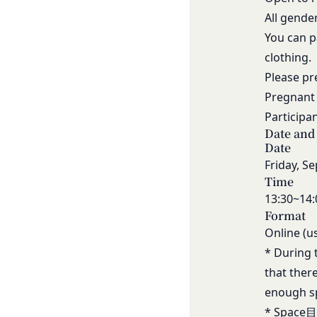
様情報の全部または
等の利用停止措置
All gende
当社は、国家安全保
未成年者、成年被
You can p
様情報の全部または
の同意等を得てい
当社は、当社の利用
clothing.
会員登録の申請に
場合、お客様情報の
Please pr
過去に当社との契
売却または合併
Pregnant 
反社会的勢力等（
組織再編、合併また
Participa
同じ。）であるま
す。
Date and
する等反社会的勢
委託先等の管理
Date
当社は、業務を委託
その他会員登録が
Friday, S
第5条（登録内容の変
よび保護を行わせ、
Time
会員は、登録情報の
よび監督します。
13:30~14:
更する手続きを行う
開示・訂正等
Format
お客様がご自身の個
会員が前項に定める
Online (u
令により当社が義務
することをあらかじ
* During 
なお、かかる場合に
会員が本条第１項に
that ther
お問い合わせ
ん。
開示等のご希望、ご
enough sp
第6条（IDおよびパ
口までお願いいたし
会員は、会員登録等の
* Space目安