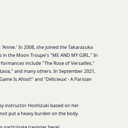
ます。また、当社は、
合には、当該通知を省
報を安全かつ合理的な
たものとみなします。
は、各サービスに定め
様情報を提供した相手
 'Annie.' In 2008, she joined the Takarazuka
ある会社、組織、個人
s in the Moon Troupe's "ME AND MY GIRL." In
formances include "The Rose of Versailles,"
stasia," and many others. In September 2021,
社の代理で行うサービ
客様情報を提供するこ
ame Is Afoot!" and "Délicieux! - A Parisian
を希望する本人が行う
氏名等を入力された本
は外部サービスを利用した
d by instructor Hoshizuki based on her
否することがありま
 not put a heavy burden on the body.
求により、当社がお客
過去にアカウント削除
 participate (register
here
).