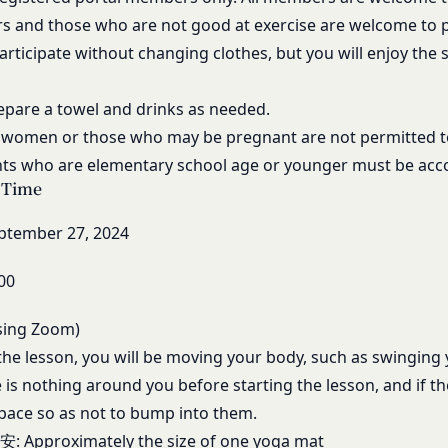
一部を開示することが必要になる場合があります。
を受けたことがあり、又は現在受けている場合
rs and those who are not good at exercise are welcome to p
障、法の執行またはその他の交易の実現のために必要または適切である
後見人、被保佐人又は被補助人のいずれかであって、法定代理人、後見
articipate without changing clothes, but you will enjoy the
一部を公開することがあります。
なかった場合
規約の執行、当社の運営またはお客様の保護のために、開示が合理的に
虚偽の事項が含まれている場合
全部または一部を開示することがあります。
epare a towel and drinks as needed.
約に違反した者またはその関係者であると当社が判断した場合
women or those who may be pregnant are not permitted to
暴力団、暴力団員、右翼団体、反社会的勢力、その他これに準ずるも
は譲渡に際し、当社が取得した個人情報の全部または一部を関係者に移
nts who are elementary school age or younger must be acc
たは資金提供その他を通じて反社会的勢力等の維持、運営もしくは経
 Time
力等との何らかの交流もしくは関係を行っていると当社が判断した場
するため委託先にお客様情報を提供または開示する場合、当該委託先に
適当でないと当社が判断した場合
eptember 27, 2024
更）
第三者への開示・提供および当社の提供目的以外の目的での利用を行わ
内容の全部または一部に関して変更が生じた場合、直ちに当社所定の方
00
ものとします。
人情報の内容を確認、訂正または利用停止を希望される場合には、個人
変更手続きを行わなかった場合には、既に登録済みの情報に基づく処理
sing Zoom)
を負う範囲において、速やかに対応させていただきます。
め承諾します。
the lesson, you will be moving your body, such as swinging
は、本人確認をさせていただく場合があります。
定める変更手続きを行わなかったことにより生じた損害について、当社
e is nothing around you before starting the lesson, and if 
意見、ご質問、苦情のお申し出その他個人情報の取り扱いに関するお問
ace so as not to bump into them.
スワードの管理）
ます。
際に会員本人が設定し、承認・登録されたお客様IDおよびパスワー
: Approximately the size of one yoga mat