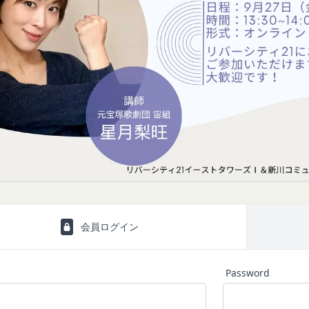
の各号に掲げる用語の意義は、当該各号に定めるところによるものとし
に移動します。
社のサービスの登録手続を行う場合、以下の情報（以下「お客様情報」
し、
ここに適用
を選択します。
ります。
ュニティポータルサイト及び連携により利用できるすべてのサービスを
法に関しましては、Amazon のカスタマーサポート(0120-999-373 / 24時
別、職業等プロフィールに関する情報
ト券細則については、
こちら
をご確認ください。
話番号、住所等連絡先に関する情報
利用契約を当社と締結している方をいいます。
セス者の本人確認に必要なパスワード等のその他の情報
閉じる
当社が定める方法を通じてお客様が入力または送信する情報
、契約者が本サービスの利用を認めた特定の法人、団体、個人の第三者
おいて取得すると定めた情報
のために本サービスを利用されているものとみなします。
携帯端末上で当社のサービスを利用する場合、当社は、端末識別子お
を承認いただいた上、本サービス所定の手続きに従い会員登録を申請し
。また、当社は、お客様が端末に関連付けた名前、端末の種類、電話番
、個人をいいます。
ルアドレスなど、お客様が提供することを選択したその他のあらゆる情
希望する法人、団体、個人をいいます。
会員ログイン
は携帯端末上で当社のサービスを利用し、そこで位置情報を提供するこ
に従って、登録希望者が行う本サービスの利用登録をいいます。
報を取得することがあります。通常はお客様のブラウザや端末の設定に
した場合には当社のサービスの一部が利用できなくなくなることがあり
Password
に関する情報
者が会員登録時に登録した当社が定める情報、本サービス利用中に当社
ービスを利用する際、直接当社に提供した情報および当社のサービスを
れらの情報について利用者自身が追加、変更を行った場合の当該情報を