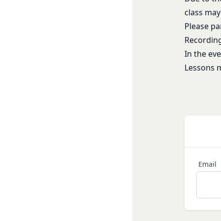
為
します。
class may
当社または第三者
その他の注意事項
Please pa
当社もしくは第三
当社が提供するサー
お客様IDおよびパ
Recording
ービスにおける内容
同業者の再販など
発効日：2021年9月1
In the ev
その他、当社が不
Lessons m
会員の行為が本規約
の抹消、当社が提供す
定義します。）の削
当社が前項に定める
当該措置により会員
第9条（当社が提供す
本サービスを通じて
等（以下「コンテン
Email
テンツの使用を許諾
目的の如何を問わず
改変、転用、転送、
会員は、前2項の規定