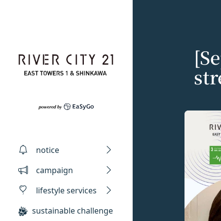
Skip to content
[S
str
Privacy policy
Terms of servic
Amazonギフト券
notice
株式会社GOYOH（
株式会社GOYOHが
Amazon.co.jp
campaign
る法律、その他関連
規約（以下「本規約
会員情報に登録され
い、正確性および機
本サービスをご利用
有効期限は発行から1
lifestyle services
ギフト券を適用する方
本文中の用語の定義
ます。
当社が取得する情報
第1条（定義）
sustainable challenge
メールに記載された
お客様から直接取得