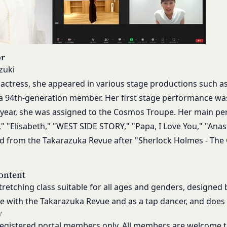
への不正なアクセスや漏洩等を防ぐため、セキュリティーの維持に努め
し、文言の修正等、会員に不利益を与えるものではない軽微な変更の場
営に照らして当社が不要と判断した場合、お客様から取得したお客様情
す。
生日後に本サービスの利用を行った場合、会員は本規約の変更に同意し
ービス以外のサービス又は提携パートナーが提供するサービスについて
、お客様情報を第三者と共有することがあります。（以下、当社がお客
従ってご利用ください。
or
います。）
される以下の各用語は各々以下に定める意味を有します。
zuki
場合
ービス）
d actress, she appeared in various stage productions such as
意を得た場合、お客様情報（個人情報の場合もあります。）を第三者で
ービスは、次の各号に掲げるサービスとします。
a 94th-generation member. Her first stage performance wa
ります。
タルサイトが提供する情報サービス
year, she was assigned to the Cosmos Troupe. Her main per
者との共有
各種サービス
" "Elisabeth," "WEST SIDE STORY," "Papa, I Love You," "Ana
析、メール送信、ホスティングサービス、カスタマーサービスなどを当
定めるサービスの内容を変更することができるものとします。
、または、当社のマーケティングのサポートを行う第三者に対して、お
ed from the Takarazuka Revue after "Sherlock Holmes - The G
本サービスの会員登録ページから当社の指定する方法に従い、会員登録
"
に対して会員登録の申し込みが行われた場合には、登録手続きにおいて
携のための共有
行ったものとみなします。
ontent
k、Googleアカウント、Twitterその他の外部サービスとの連携また
 stretching class suitable for all ages and genders, designe
申請した者が以下の各号のいずれかの事由に該当する場合は、登録を拒
外部サービス運営会社にお客様情報を提供することがあります。
e with the Takarazuka Revue and as a tap dancer, and does
登録情報の全部又は一部につき虚偽、誤記又は記載漏れがあった場合
y
において、法律、規則、法的手段または公的もしくは政府機関からの要
、本サービス又は当社が提供するその他のサービスの利用に際して、
egistered portal members only. All members are welcome to