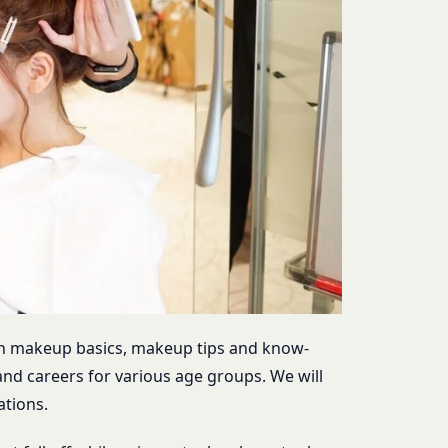
と判断した場合、お客
人､保佐人又は補助人
必要であると判断する
のを意味します。以下
転することがありま
営に協力もしくは関与
合
対し、適切な取扱いお
ないよう適切に管理お
法により登録内容を変
情報保護法その他の法
を適正・有効なものと
 on makeup basics, makeup tips and know-
は一切責任を負いませ
 and careers for various age groups. We will
ations.
い合わせは、下記の窓
ドの利用、管理につい