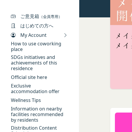
本規約において、次
ギフト券を適用する
当社は、お客様が当
「本サービス」
ギフト券番号を入力
供いただく場合があ
当社が提供するコミ
ご意見箱
（会員専用）
Amazonギフト券の利用方
氏名、生年月日、性
「契約者」
ださい。Amazonギフ
はじめての方へ
メールアドレス、電
本利用規約に基づく
My Account
アカウントへのアク
「利用者」
入力フォームその他
How to use coworking
本利用規約に基づき
place
当社が各サービスに
用者は契約者の事業
端末情報
SDGs initiatives and
「会員」
achievements of this
お客様が、端末または
本規約の内容の全て
residence
する場合があります
た特定の法人、団体
Official site here
ー名、もしくはメー
「登録希望者」
ります。
Exclusive
本サービスの利用を
位置情報
accommodation offer
「会員登録」
お客様が、端末また
Wellness Tips
第4条に規定する方法
は、お客様の位置情
Information on nearby
「登録情報」
できますが、無効に
facilities recommended
お客様のアクション
登録希望者及び利用
by residents
お客様が、当社のサ
を求めた情報及びこ
Distribution Content