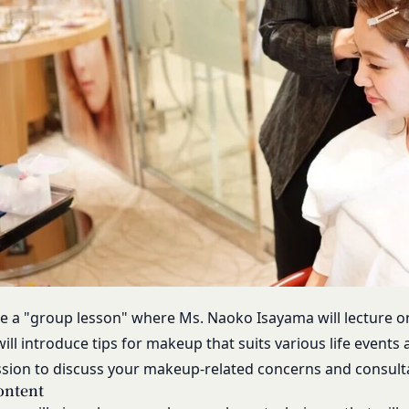
一部を開示することが必要になる場合があります。
を受けたことがあり、又は現在受けている場合
障、法の執行またはその他の交易の実現のために必要または適切である
後見人、被保佐人又は被補助人のいずれかであって、法定代理人、後見
一部を公開することがあります。
なかった場合
規約の執行、当社の運営またはお客様の保護のために、開示が合理的に
虚偽の事項が含まれている場合
全部または一部を開示することがあります。
約に違反した者またはその関係者であると当社が判断した場合
暴力団、暴力団員、右翼団体、反社会的勢力、その他これに準ずるも
は譲渡に際し、当社が取得した個人情報の全部または一部を関係者に移
たは資金提供その他を通じて反社会的勢力等の維持、運営もしくは経
力等との何らかの交流もしくは関係を行っていると当社が判断した場
するため委託先にお客様情報を提供または開示する場合、当該委託先に
適当でないと当社が判断した場合
更）
第三者への開示・提供および当社の提供目的以外の目的での利用を行わ
内容の全部または一部に関して変更が生じた場合、直ちに当社所定の方
ものとします。
人情報の内容を確認、訂正または利用停止を希望される場合には、個人
変更手続きを行わなかった場合には、既に登録済みの情報に基づく処理
を負う範囲において、速やかに対応させていただきます。
め承諾します。
 be a "group lesson" where Ms. Naoko Isayama will lecture
は、本人確認をさせていただく場合があります。
定める変更手続きを行わなかったことにより生じた損害について、当社
ill introduce tips for makeup that suits various life events
ssion to discuss your makeup-related concerns and consult
意見、ご質問、苦情のお申し出その他個人情報の取り扱いに関するお問
スワードの管理）
ontent
ます。
際に会員本人が設定し、承認・登録されたお客様IDおよびパスワー