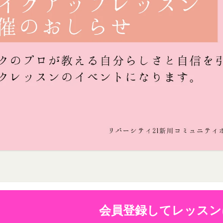
の各号に掲げる用語の意義は、当該各号に定めるところによるものとし
に移動します。
社のサービスの登録手続を行う場合、以下の情報（以下「お客様情報」
し、
ここに適用
を選択します。
ります。
ュニティポータルサイト及び連携により利用できるすべてのサービスを
法に関しましては、Amazon のカスタマーサポート(0120-999-373 / 24時
別、職業等プロフィールに関する情報
ト券細則については、
こちら
をご確認ください。
話番号、住所等連絡先に関する情報
利用契約を当社と締結している方をいいます。
セス者の本人確認に必要なパスワード等のその他の情報
閉じる
当社が定める方法を通じてお客様が入力または送信する情報
、契約者が本サービスの利用を認めた特定の法人、団体、個人の第三者
おいて取得すると定めた情報
のために本サービスを利用されているものとみなします。
携帯端末上で当社のサービスを利用する場合、当社は、端末識別子お
を承認いただいた上、本サービス所定の手続きに従い会員登録を申請し
。また、当社は、お客様が端末に関連付けた名前、端末の種類、電話番
、個人をいいます。
ルアドレスなど、お客様が提供することを選択したその他のあらゆる情
希望する法人、団体、個人をいいます。
は携帯端末上で当社のサービスを利用し、そこで位置情報を提供するこ
に従って、登録希望者が行う本サービスの利用登録をいいます。
報を取得することがあります。通常はお客様のブラウザや端末の設定に
した場合には当社のサービスの一部が利用できなくなくなることがあり
に関する情報
者が会員登録時に登録した当社が定める情報、本サービス利用中に当社
会員登録してレッスン
ービスを利用する際、直接当社に提供した情報および当社のサービスを
れらの情報について利用者自身が追加、変更を行った場合の当該情報を