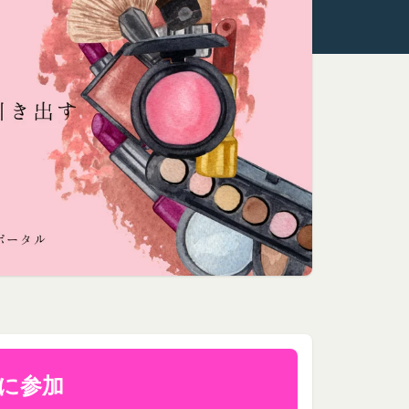
ます。
といいます。）をご提
いいます。
間対応) までお問い合わせく
をいいます。なお、利
よびIPアドレスを取得
、当社がこれを承認し
号、国、およびユーザ
報を取得する場合があ
とを認めた場合、当社
より無効にすることが
ます。
が必要と判断して登録
に参加
提供している第三者サ
いいます。