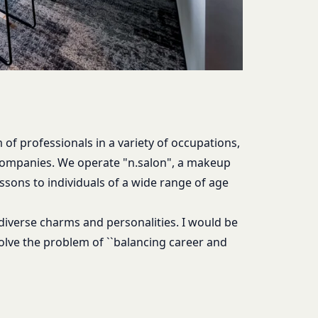
、これらをまとめて
とし、当社がかかる権
ライセンス可能かつ譲
す。）に関する権利を
物が第三者の権利を侵
of professionals in a variety of occupations,
 companies. We operate "n.salon", a makeup
、著作者人格権を行使
ssons to individuals of a wide range of age
iverse charms and personalities. I would be
における掲示その他当
るものとします。
olve the problem of ``balancing career and
時（変更手続きを行っ
、当該通知は通常到達
該通知が当社ウェブサ