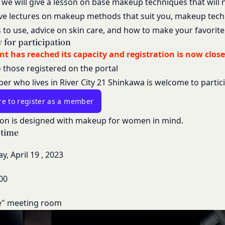
, we will give a lesson on base makeup techniques that will n
合わせ
ものとします。
答いたします。
ive lectures on makeup methods that suit you, makeup tec
よびパスワードの第三者への譲渡、承継、名義変更、貸与、開示又は
よっては回答にお時間をいただく場合や、ご返答できない場合がござい
 to use, advice on skin care, and how to make your favorite
お願い致します。
ty for participation
びパスワードの使用上の過失または第三者による不正使用等に起因す
」を含むメールアドレスから受信できるよう、あらかじめご設定ください。
nt has reached its capacity and registration is now close
ものとします。 会員のお客様IDおよびパスワードの失念に起因する
わせについて、お客さまの個人情報保護のため、SSL通信を使用して
o those registered on the portal
いものとします。
SL通信非対応の場合には、このお問い合わせフォームは利用できませ
r who lives in River City 21 Shinkawa is welcome to partic
法により会員のお客様IDおよびパスワードの一致を確認した場合、当
わせをお願いいたします。
員が、本サービスを利用したものとみなし、その場合の責任は全て当該
re to register as a member
員を利用者情報管理責任者とし、利用者情報の適正な管理及び継続的な
son is designed with makeup for women in mind.
退会手続の完了により、会員登録を抹消することができます。
 time
には、何らの責任を負いません。
ービスの機能又は別の手段を用いて第三者に利用者情報を明らかにした
の利用に際して、以下の各号のいずれかに該当する行為または該当する
y,
April
19
,
2023
ビス上に入力した情報等により、個人を識別し得る状態に至った場合
とします。
に違反する行為、犯罪に結びつく行為または公序良俗に反する行為
00
の取扱いに関する運用状況を適宜見直し、継続的な改善に努めるものと
録内容の変更の際に虚偽の会員情報を入力する行為
事前の了承を得ることなく変更することがあります。変更後の本ポリシ
を妨害するおそれのある行為または本サービスに支障を生じさせるお
e"
meeting room
いて、当社ウェブサイトでの公示後、すぐに効力が発生するものとしま
の財産権、プライバシー権、著作権等の知的財産権、その他の権利ま
るような内容の変更を行うときは、当社が定める方法により、お客様の