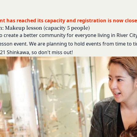
への不正なアクセスや漏洩等を防ぐため、セキュリティーの維持に努め
し、文言の修正等、会員に不利益を与えるものではない軽微な変更の場
営に照らして当社が不要と判断した場合、お客様から取得したお客様情
す。
生日後に本サービスの利用を行った場合、会員は本規約の変更に同意し
nt has reached its capacity and registration is now close
ービス以外のサービス又は提携パートナーが提供するサービスについて
h: Makeup lesson (capacity 5 people)
、お客様情報を第三者と共有することがあります。（以下、当社がお客
従ってご利用ください。
to create a better community for everyone living in River Ci
います。）
される以下の各用語は各々以下に定める意味を有します。
sson event. We are planning to hold events from time to ti
場合
ービス）
y 21 Shinkawa, so don't miss out!
意を得た場合、お客様情報（個人情報の場合もあります。）を第三者で
ービスは、次の各号に掲げるサービスとします。
ります。
タルサイトが提供する情報サービス
者との共有
各種サービス
析、メール送信、ホスティングサービス、カスタマーサービスなどを当
定めるサービスの内容を変更することができるものとします。
、または、当社のマーケティングのサポートを行う第三者に対して、お
本サービスの会員登録ページから当社の指定する方法に従い、会員登録
に対して会員登録の申し込みが行われた場合には、登録手続きにおいて
携のための共有
行ったものとみなします。
k、Googleアカウント、Twitterその他の外部サービスとの連携また
申請した者が以下の各号のいずれかの事由に該当する場合は、登録を拒
外部サービス運営会社にお客様情報を提供することがあります。
登録情報の全部又は一部につき虚偽、誤記又は記載漏れがあった場合
において、法律、規則、法的手段または公的もしくは政府機関からの要
、本サービス又は当社が提供するその他のサービスの利用に際して、