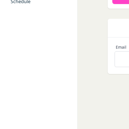
ービス提供者を通じ
Schedule
「アカウント」
の利用者との交流に
各会員が保有する、
外部サービスとの連
「パスワード」
外部サービスでお客様
登録情報と組み合わ
を認めた情報を取得
「提携パートナー」
取得した個人情報等
当社との間で締結す
当社は、お客様から
供し、又はその運営
Email
で利用します。
第2条（総則・適用範
Cookie（クッキー
本規約は、会員と当
当社は、お客様にとっ
び当社と会員との権
す。これに類似の技術
当社が、当社ウェブサ
クッキーは、ウェブ
法により本サービス
で、これを利用するこ
加規定又はルール等
ンテンツ、参照順序等
す。
合わせによっても個人
当社は、本規約を変
お客様がご自身に関
きるものとします。
を拒否することも可
前項による本規約の
くなることがありま
内容並びにその効力発
適正管理