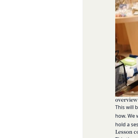
様情報の全部または
等の利用停止措置
当社は、国家安全保
未成年者、成年被
様情報の全部または
の同意等を得てい
当社は、当社の利用
会員登録の申請に
場合、お客様情報の
過去に当社との契
売却または合併
反社会的勢力等（
組織再編、合併また
同じ。）であるま
す。
する等反社会的勢
委託先等の管理
当社は、業務を委託
その他会員登録が
第5条（登録内容の変
よび保護を行わせ、
会員は、登録情報の
よび監督します。
更する手続きを行う
開示・訂正等
お客様がご自身の個
会員が前項に定める
overview
令により当社が義務
することをあらかじ
This will
なお、かかる場合に
会員が本条第１項に
how. We w
お問い合わせ
ん。
hold a se
開示等のご希望、ご
第6条（IDおよびパ
Lesson c
口までお願いいたし
会員は、会員登録等の