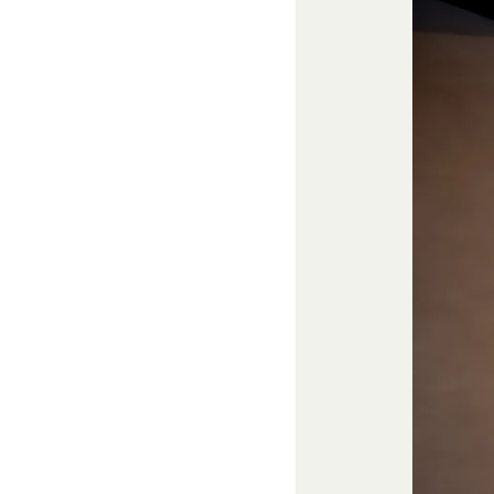
為
します。
当社または第三者
その他の注意事項
当社もしくは第三
当社が提供するサー
お客様IDおよびパ
ービスにおける内容
同業者の再販など
発効日：2021年9月1
その他、当社が不
会員の行為が本規約
の抹消、当社が提供す
定義します。）の削
当社が前項に定める
当該措置により会員
第9条（当社が提供す
本サービスを通じて
等（以下「コンテン
テンツの使用を許諾
目的の如何を問わず
改変、転用、転送、
会員は、前2項の規定