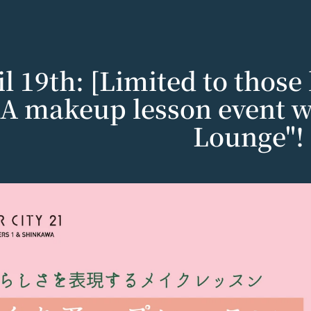
l 19th: [Limited to those
A makeup lesson event wil
Lounge"!
e
以下「当社」といいます。）は、当社が運営する各サービスにおいて、
運営するコミュニティポータルサイトサービス（以下「本サービス」と
で使えるデジタル商品券です。
する法令等を遵守するとともに、以下の方針に沿ってお客様からお預か
」といいます。）を下記の通り定めます。
ているメールアドレス宛にギフト券番号を贈ります。
密性の保持に努めます。
される方は、ご登録される前に本規約を必ずお読みになり、本規約に同
0年です。
法:
は、個人情報保護法および関連法令によります。
および取得方法
ギフト券番号をご用意ください。
する情報