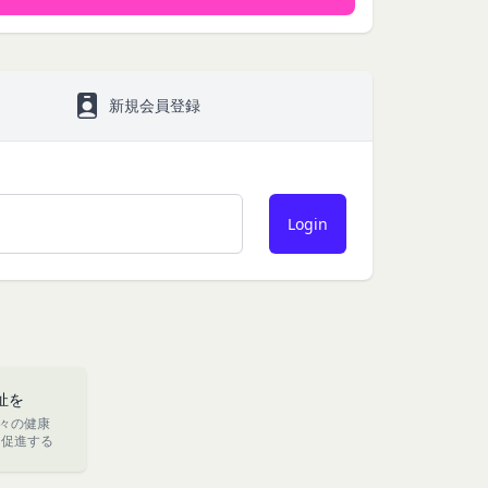
ービスご利用状況、他
お客様が提携先に開示
。
新規会員登録
」といいます。）を提
める利用目的の範囲内
サービスの提供条件及
下「クッキー」といいま
は第11条に定める方
タを保存させるもの
のとし、個別規定、追
クセスしたURL、コ
優先されるものとしま
性情報(それらの組み
約を変更することがで
、クッキーの受け取り
祉を
の一部がご利用できな
々の健康
及び変更後の本規約の
を促進する
る方法により通知する