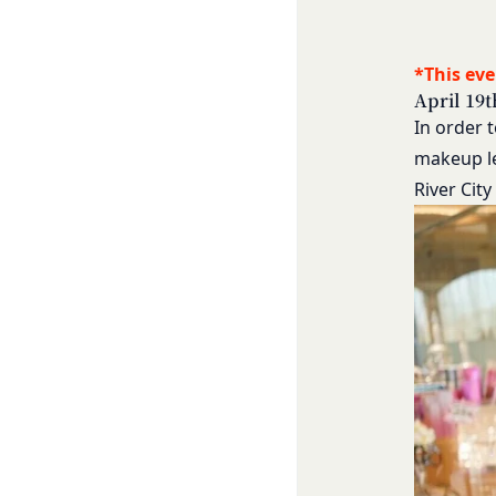
当社は、お客様情報
ものとします。ただ
当社の通常の事業運
略することができま
方法で消去します。
本規約変更の効力発
*This eve
第三者への提供等
当社が提供する本サ
April 19t
当社は、以下の場合
られる利用規約等に
In order 
方を「提供先」とい
本契約において使用
makeup le
お客様の同意を得た
第3条（提供されるサ
River Cit
当社は、お客様の同
当社が提供する本サ
に提供することがあ
コミュニティポー
第三者サービス提供
前各号に付随する
支払処理、データ分
当社は、前項各号に
第4条（会員登録）
スを提供する第三者
会員登録手続きは、
とがあります。
ものとします。当社
外部サービスとの連
人が当該申し込みを
当社は、Faceboo
当社は、会員登録を
認証にあたり、当該
す。
法律上の理由
当社に提供された
お客様の居住国内外
当該登録希望者が