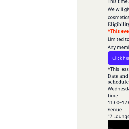
This time
メールによるお問い
て一切の責任を負う
営業時間内に順次回
We will g
会員は、お客様IDお
お問い合わせ内容に
cosmetics
のとします。
承いただきますよう
Eligibili
会員のお客様IDおよ
「@goyoh.jp
*This eve
は一切責任を負わない
メールによるお問い合
Limited t
一切の責任を負わな
お使いのブラウザがS
Any membe
当社は、当社所定の方
お電話でのお問い合
スワードに基づく会
Click he
組織・体制
します。
当社は、管理担当役
第7条（会員の退会）
*This les
免責
会員は、当社所定の
Date and
当社は、以下の場合
第8条（禁止事項）
schedule
お客様ご本人が本サ
会員は、本サービス
Wednesda
お客様が自ら本サー
ってはならないもの
time
改善
本規約および法令
11:00~12:
当社は、利用者情報
会員登録または登
venue
ポリシーをお客様の
本サービスの運営
"7 Loung
別途定める場合を除
当社または第三者
様の同意が必要とな