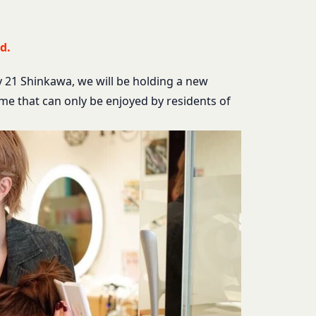
ます。また、当社は、
合には、当該通知を省
報を安全かつ合理的な
たものとみなします。
d.
は、各サービスに定め
様情報を提供した相手
ty 21 Shinkawa, we
will be holding a new
me that can only be enjoyed by residents of
ある会社、組織、個人
社の代理で行うサービ
客様情報を提供するこ
を希望する本人が行う
氏名等を入力された本
は外部サービスを利用した
否することがありま
求により、当社がお客
過去にアカウント削除