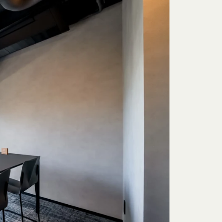
があり、これら外部サ
なく、当該会員の登録
本規約第10条3項で
由を開示する義務及び
します。
ン、映像、プログラム
当社または当社にコン
わないものとします。
許可なく使用（複製、
いてかかる問題を解決