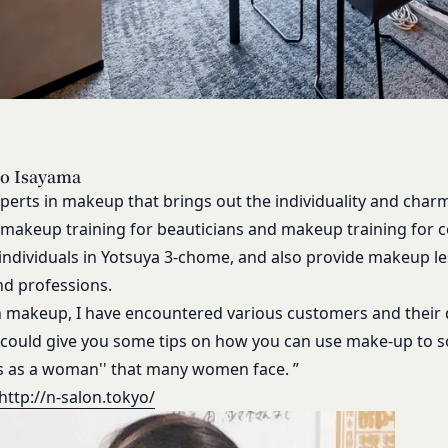
何等の損害、損失または不利益等を与えないものとします。
する提供物に関する知的財産権等）
り会員が提供する商品レビュー、画像データその他一切の提供物（以下
す。）に関する知的財産権等の権利は、従前どおり会員が保持するもの
ありません。
会員は当社に対し、提供物に関し、無償、地域無限定、非独占的、サブ
、配布、派生著作物の作成、表示および実行（以下「使用等」といいま
す。
o Isayama
いて、自らが使用等についての適法な権利を有していることおよび提供
perts in makeup that brings out the individuality and charm 
ついて保証するものとします。
 makeup training for beauticians and makeup training for
当社から提供物の権利を承継しまたは使用許諾を受けた第三者に対して
 individuals in Yotsuya 3-chome, and also provide makeup le
じめ承諾するものとします。
d professions.
 makeup, I have encountered various customers and their d
の利用に関して、書面の送付、電子メールの送信、当社ウェブサイト上
法により会員に通知を行うことができるものとし、会員はこれに同意す
I could give you some tips on how you can use make-up to s
る通知を書面の送付、電子メールの送信によって行う場合、会員が申込
 as a woman'' that many women face. ”
時とします。）に届け出た連絡先に対して通知を行えば足りるものとし
http://n-salon.tokyo/
達したものとみなします。
の通知を当社ウェブサイト上における掲示の方法によって行う場合、当