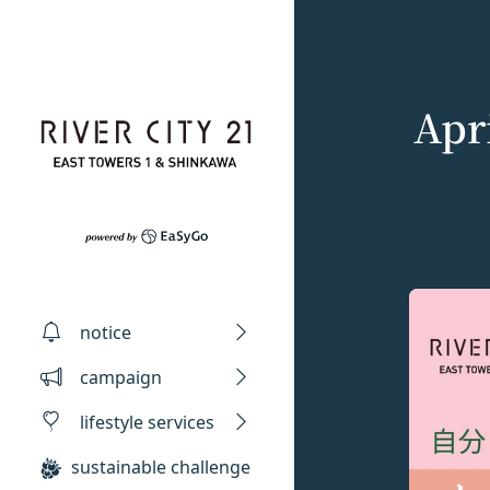
Skip to content
Apri
Privacy policy
Terms of servic
Amazonギフト券
notice
株式会社GOYOH（
株式会社GOYOHが
Amazon.co.jp
campaign
る法律、その他関連
規約（以下「本規約
会員情報に登録され
い、正確性および機
本サービスをご利用
有効期限は発行から1
lifestyle services
ギフト券を適用する方
本文中の用語の定義
ます。
当社が取得する情報
第1条（定義）
sustainable challenge
メールに記載された
お客様から直接取得