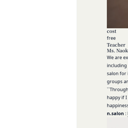
するとともに当社に
第10条（会員が提供
当社所定の方法によ
「提供物」といいま
利を取得することは
cost
前項にかかわらず、
free
渡可能な使用、複製
Teacher
付与するものとしま
Ms. Naok
会員は、提供物につ
We are ex
害していないことに
including
会員は、当社および
salon for
しないことをあらか
groups an
第11条（通知・連絡）
``Through
当社は、本サービス
社が適当と認める方
happy if 
当社は、前項に定め
happiness
た場合は、当該変更
n.salon
:
すべき時に会員に到
当社は、本条第１項