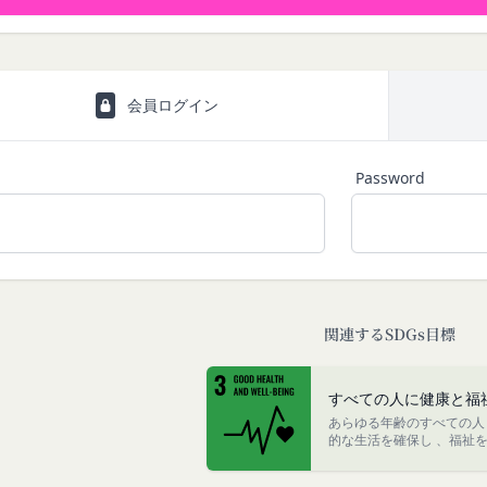
て提供した情報を、当社は取得・保管することがあります。お客様のサ
関する情報も取得することがあります。
本サービスの利用に関する権利の総体をいいます。
携により取得する情報
が利用するIDおよびその他外部サービスのプライバシー設定により
せて、会員とその他の者とを識別するために用いられる符号をいいます
することがあります。
会員ログイン
の利用目的
る契約に基づき、本サービスと提携するサービス（以下「提携サービス
ご提供いただいたお客様情報を、当社各サービスの利用規約において定
を行う者をいいます。
Password
囲）
）について
社間において本サービスの利用に関し適用され、登録手続き完了後の本
てより使いやすく、より価値ある情報を提供するためにCookie(以
利義務関係を定めるものです。
を含みます。)を使用することがあります。
イト上に本サービスに関する個別規定や追加規定を掲載する場合、又
サイトを利用されたときにご利用のパソコンや携帯端末に一時的にデー
に関するルール等を発信する場合、それらは本規約の一部を構成するも
とにより当社のサーバに、当社サイト内におけるお客様の行動履歴(ア
が本規約と抵触する場合には、当該個別規定、追加規定又はルール等が
関連するSDGs目標
)や、年齢や性別、職業、居住地域、位置情報等個人が特定できない属
が特定できないもの)を取得することがあります。
更する必要が生じた場合には、会員の明示の承諾を得ることなく、本規
する情報の取得を望まれない場合は、ブラウザや携帯端末の設定により
すべての人に健康と福
能です。なお、クッキーの受け取りを拒否された場合、当社のサービス
あらゆる年齢のすべての人
変更をするときは、その効力発生日を定め、かつ、本規約を変更する旨
的な生活を確保し 、福祉
す。
生日を、会員に対し、本規約変更の効力発生日前に、第11条に定め