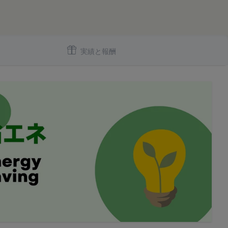
いいます。
間対応) までお問い合わせく
実績と報酬
をいいます。なお、利
よびIPアドレスを取得
、当社がこれを承認し
号、国、およびユーザ
報を取得する場合があ
とを認めた場合、当社
より無効にすることが
ます。
が必要と判断して登録
提供している第三者サ
いいます。
ービスご利用状況、他