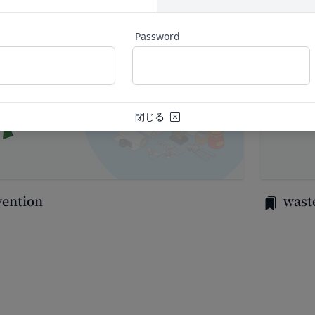
後見人、被保佐人又は被補助人のいずれかであって、法定代理人、後見
一部を公開することがあります。
なかった場合
規約の執行、当社の運営またはお客様の保護のために、開示が合理的に
Password
虚偽の事項が含まれている場合
全部または一部を開示することがあります。
約に違反した者またはその関係者であると当社が判断した場合
暴力団、暴力団員、右翼団体、反社会的勢力、その他これに準ずるも
は譲渡に際し、当社が取得した個人情報の全部または一部を関係者に移
たは資金提供その他を通じて反社会的勢力等の維持、運営もしくは経
力等との何らかの交流もしくは関係を行っていると当社が判断した場
閉じる
するため委託先にお客様情報を提供または開示する場合、当該委託先に
適当でないと当社が判断した場合
更）
第三者への開示・提供および当社の提供目的以外の目的での利用を行わ
内容の全部または一部に関して変更が生じた場合、直ちに当社所定の方
ものとします。
人情報の内容を確認、訂正または利用停止を希望される場合には、個人
変更手続きを行わなかった場合には、既に登録済みの情報に基づく処理
vention
wast
全0章
を負う範囲において、速やかに対応させていただきます。
め承諾します。
は、本人確認をさせていただく場合があります。
定める変更手続きを行わなかったことにより生じた損害について、当社
意見、ご質問、苦情のお申し出その他個人情報の取り扱いに関するお問
スワードの管理）
ます。
際に会員本人が設定し、承認・登録されたお客様IDおよびパスワー
合わせ
ものとします。
答いたします。
よびパスワードの第三者への譲渡、承継、名義変更、貸与、開示又は