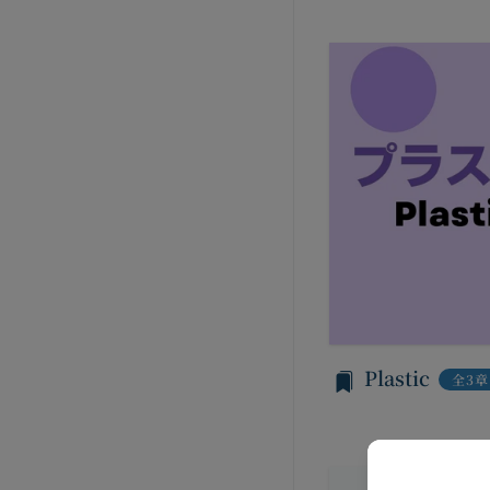
方法で消去します。
本規約変更の効力発
第三者への提供等
当社が提供する本サ
当社は、以下の場合
られる利用規約等に
方を「提供先」とい
本契約において使用
お客様の同意を得た
第3条（提供されるサ
当社は、お客様の同
当社が提供する本サ
に提供することがあ
コミュニティポー
第三者サービス提供
前各号に付随する
支払処理、データ分
当社は、前項各号に
第4条（会員登録）
スを提供する第三者
会員登録手続きは、
とがあります。
ものとします。当社
外部サービスとの連
人が当該申し込みを
当社は、Faceboo
当社は、会員登録を
認証にあたり、当該
Plastic
全3章
す。
法律上の理由
当社に提供された
お客様の居住国内外
当該登録希望者が
様情報の全部または
等の利用停止措置
当社は、国家安全保