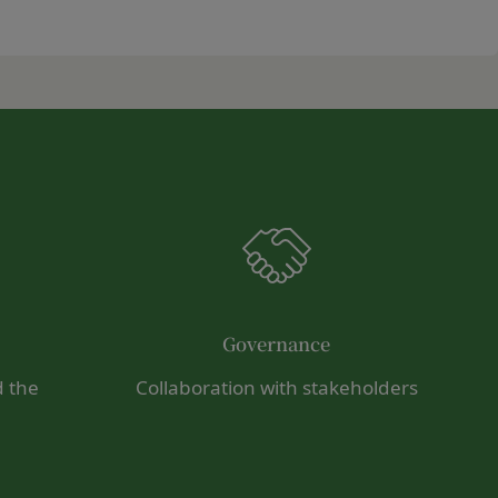
ます。あらかじめご了
る損害について、当社
損害について、当社は
おります。お客さまが
んので、その場合には
該お客様IDおよびパ
会員に帰属するものと
改善を実施します。
場合
おそれのある行為を行
Governance
し、必要に応じて、本
d the
Collaboration with stakeholders
ーについては、当社が
それのある行為
す。但し、法令上お客
たは利益を侵害する行
同意を取得するものと