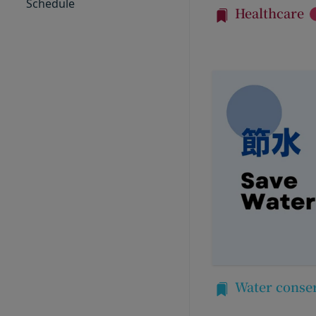
Schedule
外部サービスとの連
Healthcare
「パスワード」
外部サービスでお客様
登録情報と組み合わ
を認めた情報を取得
「提携パートナー」
取得した個人情報等
当社との間で締結す
当社は、お客様から
供し、又はその運営
で利用します。
第2条（総則・適用範
Cookie（クッキー
本規約は、会員と当
当社は、お客様にとっ
び当社と会員との権
す。これに類似の技術
当社が、当社ウェブサ
クッキーは、ウェブ
法により本サービス
で、これを利用するこ
加規定又はルール等
ンテンツ、参照順序等
す。
合わせによっても個人
当社は、本規約を変
お客様がご自身に関
きるものとします。
を拒否することも可
前項による本規約の
くなることがありま
内容並びにその効力発
適正管理
Water conse
当社は、お客様情報
ものとします。ただ
当社の通常の事業運
略することができま