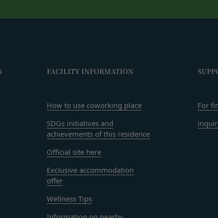
者に対して、迷惑、不利益または損害を与える行為
ビスは、当社が管理するサービス以外のサービスへのリンクを含む場合
スワードを不正に使用する行為
や利用者情報の保護については、当社は一切責任を負いません。
、営利目的で商品等を購入する行為
日
適切と判断する行為
に違反すると当社が判断した場合、当社は、通知または催告をすること
閉じる
る一切のサービスの利用禁止、停止、本サービス上に公開した提供物（
S
FACILITY INFORMATION
SUPP
除その他の必要な措置を講じることができるものとします。
措置を講じた場合において、当社は、会員に対し、当該措置を講じた理
How to use coworking place
For fi
に生じた損害を賠償する義務並びにその他一切の義務を負わないものと
るコンテンツに関する知的財産権等）
SDGs initiatives and
inqui
会員に提供する文章、イラスト、デザイン、写真、画像、ロゴ、アイコ
achievements of this residence
ツ」といいます。）の著作権、商標権およびその他の知的財産権は全て
する者に帰属するものであり、会員はこれらの権利を侵害する行為を行
Official site here
、本サービスのコンテンツその他掲載内容の全部または一部を権利者の
Exclusive accommodation
配布、掲示、販売、出版など）する行為は固く禁止します。
offer
に違反して第三者との間で問題が生じた場合、自己の責任と費用にお
Wellness Tips
何等の損害、損失または不利益等を与えないものとします。
する提供物に関する知的財産権等）
Information on nearby