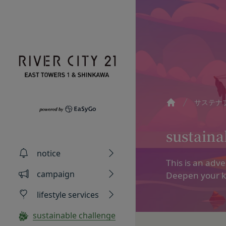
Skip to content
サステナ
Home
Privacy policy
Terms of servic
Amazonギフト券
sustaina
株式会社GOYOH（
株式会社GOYOHが
Amazon.co.jp
notice
る法律、その他関連
規約（以下「本規約
会員情報に登録され
This is an adve
い、正確性および機
本サービスをご利用
有効期限は発行から1
campaign
Deepen your k
ギフト券を適用する方
本文中の用語の定義
ます。
lifestyle services
当社が取得する情報
第1条（定義）
メールに記載された
お客様から直接取得
本規約において、次
ギフト券を適用する
sustainable challenge
当社は、お客様が当
「本サービス」