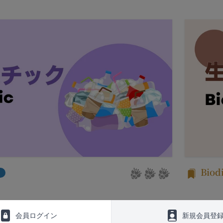
生日後に本サービスの利用を行った場合、会員は本規約の変更に同意し
ービス以外のサービス又は提携パートナーが提供するサービスについて
、お客様情報を第三者と共有することがあります。（以下、当社がお客
従ってご利用ください。
います。）
される以下の各用語は各々以下に定める意味を有します。
場合
ービス）
意を得た場合、お客様情報（個人情報の場合もあります。）を第三者で
ービスは、次の各号に掲げるサービスとします。
ります。
タルサイトが提供する情報サービス
者との共有
各種サービス
析、メール送信、ホスティングサービス、カスタマーサービスなどを当
定めるサービスの内容を変更することができるものとします。
、または、当社のマーケティングのサポートを行う第三者に対して、お
本サービスの会員登録ページから当社の指定する方法に従い、会員登録
に対して会員登録の申し込みが行われた場合には、登録手続きにおいて
携のための共有
行ったものとみなします。
k、Googleアカウント、Twitterその他の外部サービスとの連携また
申請した者が以下の各号のいずれかの事由に該当する場合は、登録を拒
外部サービス運営会社にお客様情報を提供することがあります。
Biodi
登録情報の全部又は一部につき虚偽、誤記又は記載漏れがあった場合
において、法律、規則、法的手段または公的もしくは政府機関からの要
、本サービス又は当社が提供するその他のサービスの利用に際して、
一部を開示することが必要になる場合があります。
を受けたことがあり、又は現在受けている場合
会員ログイン
新規会員登
障、法の執行またはその他の交易の実現のために必要または適切である