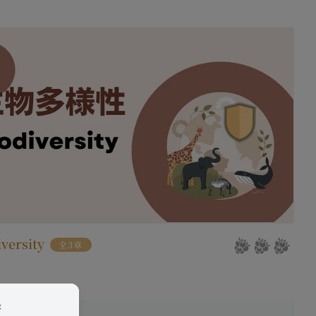
たものとみなします。
は、各サービスに定め
様情報を提供した相手
ある会社、組織、個人
社の代理で行うサービ
客様情報を提供するこ
を希望する本人が行う
氏名等を入力された本
は外部サービスを利用した
否することがありま
versity
全3章
求により、当社がお客
過去にアカウント削除
録
と判断した場合、お客