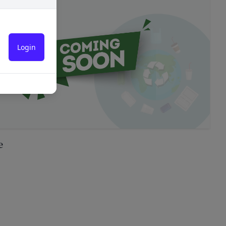
人､保佐人又は補助人
必要であると判断する
のを意味します。以下
転することがありま
営に協力もしくは関与
合
対し、適切な取扱いお
ないよう適切に管理お
法により登録内容を変
情報保護法その他の法
を適正・有効なものと
e
全0章
は一切責任を負いませ
い合わせは、下記の窓
ドの利用、管理につい
漏洩してはならないも