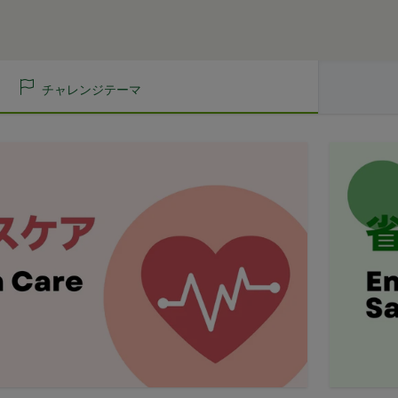
し、
ここに適用
を選択します。
ります。
ュニティポータルサイト及び連携により利用できるすべてのサービスを
法に関しましては、Amazon のカスタマーサポート(0120-999-373 / 24時
別、職業等プロフィールに関する情報
ト券細則については、
こちら
をご確認ください。
話番号、住所等連絡先に関する情報
利用契約を当社と締結している方をいいます。
セス者の本人確認に必要なパスワード等のその他の情報
閉じる
チャレンジテーマ
当社が定める方法を通じてお客様が入力または送信する情報
、契約者が本サービスの利用を認めた特定の法人、団体、個人の第三者
おいて取得すると定めた情報
のために本サービスを利用されているものとみなします。
携帯端末上で当社のサービスを利用する場合、当社は、端末識別子お
を承認いただいた上、本サービス所定の手続きに従い会員登録を申請し
。また、当社は、お客様が端末に関連付けた名前、端末の種類、電話番
、個人をいいます。
ルアドレスなど、お客様が提供することを選択したその他のあらゆる情
希望する法人、団体、個人をいいます。
は携帯端末上で当社のサービスを利用し、そこで位置情報を提供するこ
に従って、登録希望者が行う本サービスの利用登録をいいます。
報を取得することがあります。通常はお客様のブラウザや端末の設定に
した場合には当社のサービスの一部が利用できなくなくなることがあり
に関する情報
者が会員登録時に登録した当社が定める情報、本サービス利用中に当社
ービスを利用する際、直接当社に提供した情報および当社のサービスを
れらの情報について利用者自身が追加、変更を行った場合の当該情報を
て提供した情報を、当社は取得・保管することがあります。お客様のサ
関する情報も取得することがあります。
本サービスの利用に関する権利の総体をいいます。