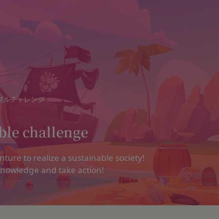
ブルチャレンジ
e
ble challenge
以下「当社」といいます。）は、当社が運営する各サービスにおいて、
運営するコミュニティポータルサイトサービス（以下「本サービス」と
で使えるデジタル商品券です。
する法令等を遵守するとともに、以下の方針に沿ってお客様からお預か
」といいます。）を下記の通り定めます。
ているメールアドレス宛にギフト券番号を贈ります。
nture to realize a sustainable society!
密性の保持に努めます。
される方は、ご登録される前に本規約を必ずお読みになり、本規約に同
0年です。
nowledge and take action!
法:
は、個人情報保護法および関連法令によります。
および取得方法
ギフト券番号をご用意ください。
する情報
の各号に掲げる用語の意義は、当該各号に定めるところによるものとし
に移動します。
社のサービスの登録手続を行う場合、以下の情報（以下「お客様情報」