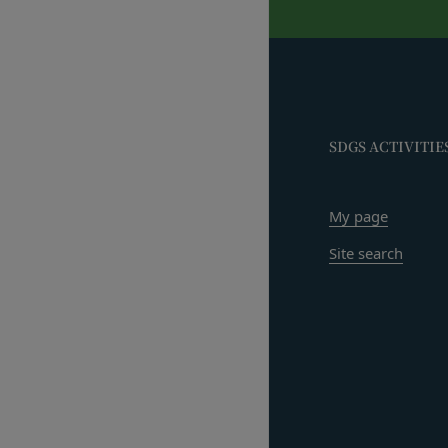
当社もしくは第三
当社が提供するサー
お客様IDおよびパ
ービスにおける内容
同業者の再販など
発効日：2021年9月1
その他、当社が不
会員の行為が本規約
の抹消、当社が提供す
SDGS ACTIVITIE
定義します。）の削
当社が前項に定める
My page
当該措置により会員
第9条（当社が提供す
Site search
本サービスを通じて
等（以下「コンテン
テンツの使用を許諾
目的の如何を問わず
改変、転用、転送、
会員は、前2項の規定
するとともに当社に
第10条（会員が提供