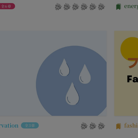
携により取得する情報
ener
全6章
が利用するIDおよびその他外部サービスのプライバシー設定により
せて、会員とその他の者とを識別するために用いられる符号をいいます
することがあります。
の利用目的
る契約に基づき、本サービスと提携するサービス（以下「提携サービス
ご提供いただいたお客様情報を、当社各サービスの利用規約において定
を行う者をいいます。
囲）
）について
社間において本サービスの利用に関し適用され、登録手続き完了後の本
てより使いやすく、より価値ある情報を提供するためにCookie(以
利義務関係を定めるものです。
を含みます。)を使用することがあります。
イト上に本サービスに関する個別規定や追加規定を掲載する場合、又
サイトを利用されたときにご利用のパソコンや携帯端末に一時的にデー
に関するルール等を発信する場合、それらは本規約の一部を構成するも
とにより当社のサーバに、当社サイト内におけるお客様の行動履歴(ア
が本規約と抵触する場合には、当該個別規定、追加規定又はルール等が
)や、年齢や性別、職業、居住地域、位置情報等個人が特定できない属
が特定できないもの)を取得することがあります。
更する必要が生じた場合には、会員の明示の承諾を得ることなく、本規
する情報の取得を望まれない場合は、ブラウザや携帯端末の設定により
能です。なお、クッキーの受け取りを拒否された場合、当社のサービス
変更をするときは、その効力発生日を定め、かつ、本規約を変更する旨
す。
生日を、会員に対し、本規約変更の効力発生日前に、第11条に定め
rvation
fash
全3章
への不正なアクセスや漏洩等を防ぐため、セキュリティーの維持に努め
し、文言の修正等、会員に不利益を与えるものではない軽微な変更の場
営に照らして当社が不要と判断した場合、お客様から取得したお客様情
す。