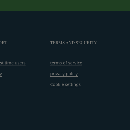
があり、これら外部サ
なく、当該会員の登録
本規約第10条3項で
ORT
TERMS AND SECURITY
由を開示する義務及び
rst time users
terms of service
します。
ry
privacy policy
ン、映像、プログラム
当社または当社にコン
Cookie settings
わないものとします。
許可なく使用（複製、
いてかかる問題を解決