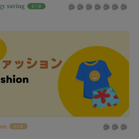
gy saving
全7章
お客様が提携先に開示
。
」といいます。）を提
める利用目的の範囲内
サービスの提供条件及
下「クッキー」といいま
は第11条に定める方
タを保存させるもの
のとし、個別規定、追
クセスしたURL、コ
優先されるものとしま
性情報(それらの組み
約を変更することがで
、クッキーの受け取り
の一部がご利用できな
及び変更後の本規約の
る方法により通知する
ion
全3章
ます。また、当社は、
合には、当該通知を省
報を安全かつ合理的な