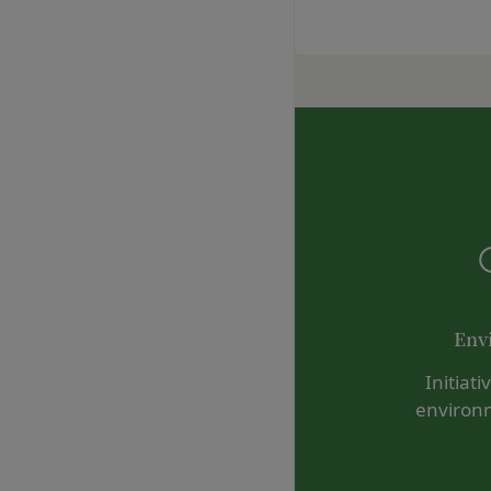
お問い合わせ内容に
のとします。
承いただきますよう
会員のお客様IDおよ
「@goyoh.jp
は一切責任を負わない
メールによるお問い合
一切の責任を負わな
お使いのブラウザがS
当社は、当社所定の方
お電話でのお問い合
スワードに基づく会
組織・体制
します。
当社は、管理担当役
第7条（会員の退会）
免責
会員は、当社所定の
当社は、以下の場合
第8条（禁止事項）
お客様ご本人が本サ
会員は、本サービス
お客様が自ら本サー
ってはならないもの
改善
Env
本規約および法令
当社は、利用者情報
会員登録または登
Initiat
ポリシーをお客様の
本サービスの運営
environ
別途定める場合を除
当社または第三者
様の同意が必要とな
為
します。
当社または第三者
その他の注意事項