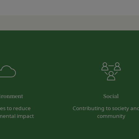
よっては回答にお時間をいただく場合や、ご返答できない場合がござい
お願い致します。
びパスワードの使用上の過失または第三者による不正使用等に起因す
」を含むメールアドレスから受信できるよう、あらかじめご設定ください。
ものとします。 会員のお客様IDおよびパスワードの失念に起因する
わせについて、お客さまの個人情報保護のため、SSL通信を使用して
いものとします。
SL通信非対応の場合には、このお問い合わせフォームは利用できませ
法により会員のお客様IDおよびパスワードの一致を確認した場合、当
わせをお願いいたします。
員が、本サービスを利用したものとみなし、その場合の責任は全て当該
員を利用者情報管理責任者とし、利用者情報の適正な管理及び継続的な
退会手続の完了により、会員登録を抹消することができます。
には、何らの責任を負いません。
ービスの機能又は別の手段を用いて第三者に利用者情報を明らかにした
の利用に際して、以下の各号のいずれかに該当する行為または該当する
ビス上に入力した情報等により、個人を識別し得る状態に至った場合
とします。
ironment
Social
に違反する行為、犯罪に結びつく行為または公序良俗に反する行為
の取扱いに関する運用状況を適宜見直し、継続的な改善に努めるものと
録内容の変更の際に虚偽の会員情報を入力する行為
ives to reduce
Contributing to society an
事前の了承を得ることなく変更することがあります。変更後の本ポリシ
を妨害するおそれのある行為または本サービスに支障を生じさせるお
mental impact
community
いて、当社ウェブサイトでの公示後、すぐに効力が発生するものとしま
の財産権、プライバシー権、著作権等の知的財産権、その他の権利ま
るような内容の変更を行うときは、当社が定める方法により、お客様の
を誹謗、中傷する行為