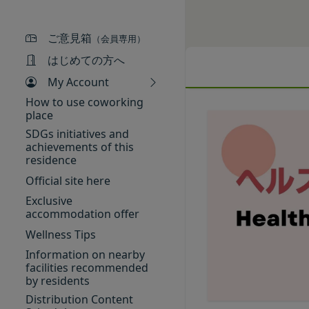
ギフト券番号を入力
供いただく場合があ
当社が提供するコミ
Amazonギフト券の利用方
氏名、生年月日、性
「契約者」
ださい。Amazonギフ
ご意見箱
メールアドレス、電
（会員専用）
本利用規約に基づく
アカウントへのアク
はじめての方へ
「利用者」
入力フォームその他
本利用規約に基づき
My Account
当社が各サービスに
用者は契約者の事業
How to use coworking
端末情報
「会員」
place
お客様が、端末または
本規約の内容の全て
SDGs initiatives and
する場合があります
achievements of this
た特定の法人、団体
ー名、もしくはメー
residence
「登録希望者」
ります。
Official site here
本サービスの利用を
位置情報
「会員登録」
Exclusive
お客様が、端末また
accommodation offer
第4条に規定する方法
は、お客様の位置情
Wellness Tips
「登録情報」
できますが、無効に
お客様のアクション
登録希望者及び利用
Information on nearby
お客様が、当社のサ
facilities recommended
を求めた情報及びこ
by residents
ービス提供者を通じ
「アカウント」
Distribution Content
の利用者との交流に
各会員が保有する、