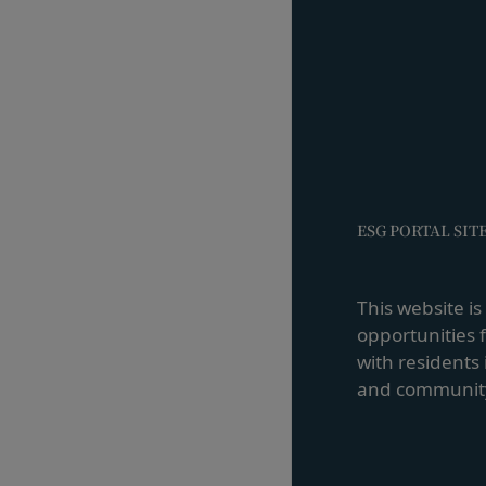
当社所定の方法によ
「提供物」といいま
利を取得することは
前項にかかわらず、
渡可能な使用、複製
付与するものとしま
会員は、提供物につ
害していないことに
会員は、当社および
ESG PORTAL SIT
しないことをあらか
第11条（通知・連絡）
当社は、本サービス
This website i
社が適当と認める方
opportunities 
当社は、前項に定め
with residents 
た場合は、当該変更
and communit
すべき時に会員に到
当社は、本条第１項
イト上に掲示され、