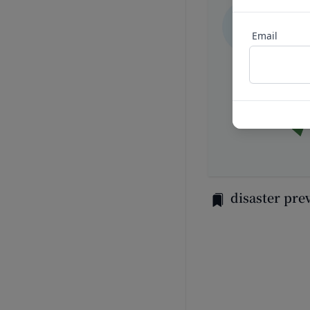
未成年者、成年被
様情報の全部または
の同意等を得てい
当社は、当社の利用
Email
会員登録の申請に
場合、お客様情報の
過去に当社との契
売却または合併
反社会的勢力等（
組織再編、合併また
同じ。）であるま
す。
する等反社会的勢
委託先等の管理
当社は、業務を委託
その他会員登録が
第5条（登録内容の変
よび保護を行わせ、
会員は、登録情報の
よび監督します。
更する手続きを行う
開示・訂正等
お客様がご自身の個
会員が前項に定める
disaster pre
令により当社が義務
することをあらかじ
なお、かかる場合に
会員が本条第１項に
お問い合わせ
ん。
開示等のご希望、ご
第6条（IDおよびパ
口までお願いいたし
会員は、会員登録等の
メールによるお問い
て一切の責任を負う
営業時間内に順次回
会員は、お客様IDお