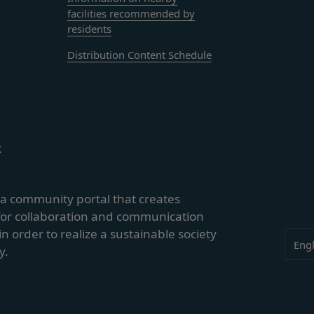
り会員が提供する商品レビュー、画像データその他一切の提供物（以下
facilities recommended by
す。）に関する知的財産権等の権利は、従前どおり会員が保持するもの
residents
ありません。
Distribution Content Schedule
会員は当社に対し、提供物に関し、無償、地域無限定、非独占的、サブ
、配布、派生著作物の作成、表示および実行（以下「使用等」といいま
す。
いて、自らが使用等についての適法な権利を有していることおよび提供
ついて保証するものとします。
当社から提供物の権利を承継しまたは使用許諾を受けた第三者に対して
E
じめ承諾するものとします。
の利用に関して、書面の送付、電子メールの送信、当社ウェブサイト上
s a community portal that creates
法により会員に通知を行うことができるものとし、会員はこれに同意す
for collaboration and communication
る通知を書面の送付、電子メールの送信によって行う場合、会員が申込
in order to realize a sustainable society
Lang
Engl
時とします。）に届け出た連絡先に対して通知を行えば足りるものとし
y.
達したものとみなします。
の通知を当社ウェブサイト上における掲示の方法によって行う場合、当
会員が当社ウェブサイトにアクセスすることによって当該通知を閲覧す