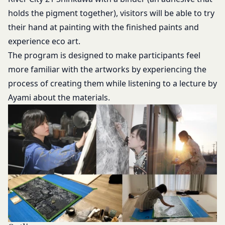
します。
第11条（通知・連絡）
holds the pigment together), visitors will be able to try
当社は、本サービスの利用に関して、書面の送付、
their hand at painting with the finished paints and
電子メールの送信、当社ウェブサイト上における掲
experience eco art.
示その他当社が適当と認める方法により会員に通知
The program is designed to make participants feel
を行うことができるものとし、会員はこれに同意す
more familiar with the artworks by experiencing the
るものとします。
process of creating them while listening to a lecture by
当社は、前項に定める通知を書面の送付、電子メー
Ayami about the materials.
ルの送信によって行う場合、会員が申込時（変更手
続きを行った場合は、当該変更時とします。）に届
け出た連絡先に対して通知を行えば足りるものと
し、当該通知は通常到達すべき時に会員に到達した
ものとみなします。
当社は、本条第１項の通知を当社ウェブサイト上に
おける掲示の方法によって行う場合、当該通知が当
社ウェブサイト上に掲示され、会員が当社ウェブサ
イトにアクセスすることによって当該通知を閲覧す
ることが可能となったときをもって会員への通知が