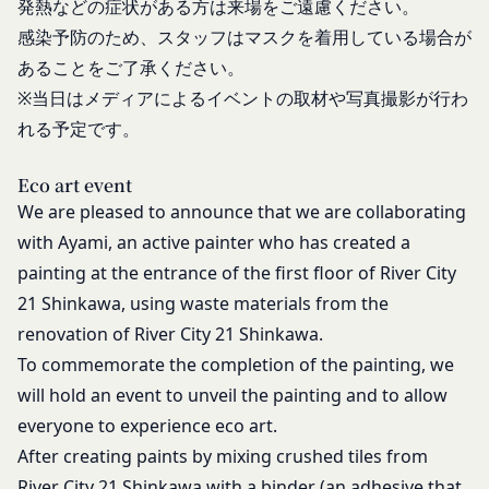
発熱などの症状がある方は来場をご遠慮ください。
ー、画像データその他一切の提供物（以下、これら
感染予防のため、スタッフはマスクを着用している場合が
をまとめて「提供物」といいます。）に関する知的
あることをご了承ください。
財産権等の権利は、従前どおり会員が保持するもの
※当日はメディアによるイベントの取材や写真撮影が行わ
とし、当社がかかる権利を取得することはありませ
れる予定です。
ん。
前項にかかわらず、会員は当社に対し、提供物に関
Eco art event
し、無償、地域無限定、非独占的、サブライセンス
We are pleased to announce that we are collaborating
可能かつ譲渡可能な使用、複製、配布、派生著作物
with Ayami, an active painter who has created a
の作成、表示および実行（以下「使用等」といいま
painting at the entrance of the first floor of River City
す。）に関する権利を付与するものとします。
会員は、提供物について、自らが使用等についての
21 Shinkawa, using waste materials from the
適法な権利を有していることおよび提供物が第三者
renovation of River City 21 Shinkawa.
の権利を侵害していないことについて保証するもの
To commemorate the completion of the painting, we
とします。
will hold an event to unveil the painting and to allow
会員は、当社および当社から提供物の権利を承継し
everyone to experience eco art.
または使用許諾を受けた第三者に対して、著作者人
After creating paints by mixing crushed tiles from
格権を行使しないことをあらかじめ承諾するものと
River City 21 Shinkawa with a binder (an adhesive that