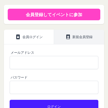
会員登録してイベントに参加
会員ログイン
新規会員登録
メールアドレス
プライバシーポリシー
利用規約
Amazonギフト券
パスワード
株式会社GOYOH（以下「当社」といいます。）
株式会社GOYOHが運営するコミュニティポータル
Amazon.co.jpで使えるデジタル商品券です。
は、当社が運営する各サービスにおいて、個人情報
サイトサービス（以下「本サービス」といいま
会員情報に登録されているメールアドレス宛にギフ
の保護に関する法律、その他関連する法令等を遵守
す。）のご利用規約（以下「本規約」といいま
ト券番号を贈ります。
するとともに、以下の方針に沿ってお客様からお預
す。）を下記の通り定めます。
有効期限は発行から10年です。
ギフト券を適用する方法:
かりした情報を取り扱い、正確性および機密性の保
本サービスをご利用される方は、ご登録される前に