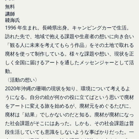
ん。
会員は、当社所定の退会手続の完了により、会員登
無料
お客様ご本人が本サービスの機能又は別の手段を用
録を抹消することができます。
講師
いて第三者に利用者情報を明らかにした場合
第8条（禁止事項）
綾海氏
お客様が自ら本サービス上に入力した情報等によ
会員は、本サービスの利用に際して、以下の各号の
1996 年生まれ。長崎県出身。キャンピングカーで生活。
り、個人を識別し得る状態に至った場合
いずれかに該当する行為または該当するおそれのあ
訪れた先で、地域で抱える課題や生産者の想いに向き合い
改善
る行為を行ってはならないものとします。
「観る人に未来を考えてもらう作品」をその土地で取れる
当社は、利用者情報の取扱いに関する運用状況を適
本規約および法令に違反する行為、犯罪に結び
宜見直し、継続的な改善に努めるものとし、必要に
廃材を使って制作している。様々な課題や想い、現状を正
つく行為または公序良俗に反する行為
応じて、本ポリシーをお客様の事前の了承を得るこ
しく全国に届けるアートを通したメッセンジャーとして活
会員登録または登録内容の変更の際に虚偽の会
となく変更することがあります。変更後の本ポリシ
動。
員情報を入力する行為
ーについては、当社が別途定める場合を除いて、当
〈活動の想い〉
本サービスの運営を妨害するおそれのある行為
社ウェブサイトでの公示後、すぐに効力が発生する
2020年沖縄の珊瑚の現状を知り、環境について考えるよ
または本サービスに支障を生じさせるおそれの
ものとします。但し、法令上お客様の同意が必要と
ある行為
うになる。自分の絵が何かの役に立てばという思いで廃材
なるような内容の変更を行うときは、当社が定める
当社または第三者の財産権、プライバシー権、
をアートに変える旅を始めるが、廃材元をめぐるたびに、
方法により、お客様の同意を取得するものとしま
著作権等の知的財産権、その他の権利または利
廃材は「結果」でしかないのだと知る。廃材が廃材になっ
す。
益を侵害する行為
その他の注意事項
た社会課題がそこにはあった。しかも、その社会課題は普
当社または第三者を誹謗、中傷する行為
当社が提供するサービスは、当社が管理するサービ
段生活していても意識をしないような事ばかりだった。一
当社もしくは第三者に対して、迷惑、不利益ま
ス以外のサービスへのリンクを含む場合があり、こ