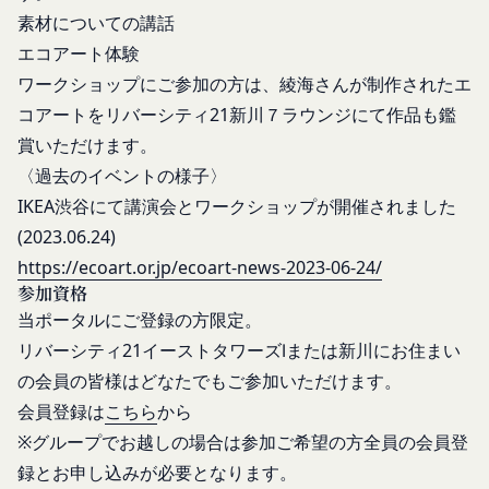
用のパソコンや携帯端末に一時的にデータを保存さ
素材についての講話
ルール等が優先されるものとします。
せるもので、これを利用することにより当社のサー
エコアート体験
当社は、本規約を変更する必要が生じた場合には、
バに、当社サイト内におけるお客様の行動履歴(ア
会員の明示の承諾を得ることなく、本規約を変更す
ワークショップにご参加の方は、綾海さんが制作されたエ
クセスしたURL、コンテンツ、参照順序等)や、年
ることができるものとします。
コアートをリバーシティ21新川７ラウンジにて作品も鑑
齢や性別、職業、居住地域、位置情報等個人が特定
前項による本規約の変更をするときは、その効力発
賞いただけます。
できない属性情報(それらの組み合わせによっても
生日を定め、かつ、本規約を変更する旨及び変更後
個人が特定できないもの)を取得することがありま
〈過去のイベントの様子〉
の本規約の内容並びにその効力発生日を、会員に対
す。
IKEA渋谷にて講演会とワークショップが開催されました
し、本規約変更の効力発生日前に、第11条に定め
お客様がご自身に関する情報の取得を望まれない場
(2023.06.24)
る方法により通知するものとします。ただし、文言
合は、ブラウザや携帯端末の設定により、クッキー
https://ecoart.or.jp/ecoart-news-2023-06-24/
の修正等、会員に不利益を与えるものではない軽微
の受け取りを拒否することも可能です。なお、クッ
参加資格
な変更の場合には、当該通知を省略することができ
キーの受け取りを拒否された場合、当社のサービス
当ポータルにご登録の方限定。
ます。
の一部がご利用できなくなることがあります。
リバーシティ21イーストタワーズⅠまたは新川にお住まい
本規約変更の効力発生日後に本サービスの利用を行
適正管理
の会員の皆様はどなたでもご参加いただけます。
当社は、お客様情報への不正なアクセスや漏洩等を
った場合、会員は本規約の変更に同意したものとみ
会員登録は
こちら
から
防ぐため、セキュリティーの維持に努めます。ま
なします。
た、当社は、当社の通常の事業運営に照らして当社
当社が提供する本サービス以外のサービス又は提携
※グループでお越しの場合は参加ご希望の方全員の会員登
が不要と判断した場合、お客様から取得したお客様
パートナーが提供するサービスについては、各サー
録とお申し込みが必要となります。