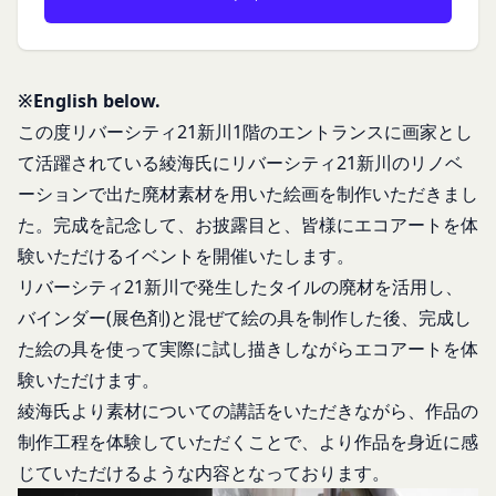
持に努めます。
本規約を必ずお読みになり、本規約に同意いただく
メールに記載されたギフト券番号をご用意くださ
本文中の用語の定義は、個人情報保護法および関連
必要があります。
い。
第1条（定義）
法令によります。
ギフト券を適用する
に移動します。
※English below.
本規約において、次の各号に掲げる用語の意義は、
当社が取得する情報および取得方法
ギフト券番号を入力し、
ここに適用
を選択します。
お客様から直接取得する情報
当該各号に定めるところによるものとします。
この度リバーシティ21新川1階のエントランスに画家とし
Amazonギフト券の利用方法に関しましては、Amazon の
当社は、お客様が当社のサービスの登録手続を行う
「本サービス」
カスタマーサポート(0120-999-373 / 24時間対応) までお
て活躍されている綾海氏にリバーシティ21新川のリノベ
場合、以下の情報（以下「お客様情報」といいま
問い合わせください。Amazonギフト券細則については、
当社が提供するコミュニティポータルサイト及び連
ーションで出た廃材素材を用いた絵画を制作いただきまし
こちら
をご確認ください。
す。）をご提供いただく場合があります。
携により利用できるすべてのサービスをいいます。
た。完成を記念して、お披露目と、皆様にエコアートを体
氏名、生年月日、性別、職業等プロフィールに関す
「契約者」
閉じる
験いただけるイベントを開催いたします。
る情報
本利用規約に基づく利用契約を当社と締結している
リバーシティ21新川で発生したタイルの廃材を活用し、
メールアドレス、電話番号、住所等連絡先に関する
方をいいます。
情報
バインダー(展色剤)と混ぜて絵の具を制作した後、完成し
「利用者」
アカウントへのアクセス者の本人確認に必要なパス
た絵の具を使って実際に試し描きしながらエコアートを体
本利用規約に基づき、契約者が本サービスの利用を
ワード等のその他の情報
験いただけます。
認めた特定の法人、団体、個人の第三者をいいま
入力フォームその他当社が定める方法を通じてお客
す。なお、利用者は契約者の事業のために本サービ
綾海氏より素材についての講話をいただきながら、作品の
様が入力または送信する情報
スを利用されているものとみなします。
制作工程を体験していただくことで、より作品を身近に感
当社が各サービスにおいて取得すると定めた情報
「会員」
じていただけるような内容となっております。
端末情報
本規約の内容の全てを承認いただいた上、本サービ