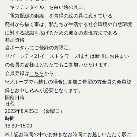
体、反社会的勢力、その他これに準ずるものを
があります。
「キッチンタイル」を白い絵の具に、
意味します。以下同じ。）であるまたは資金提
委託先等の管理
「電気配線の銅線」を青緑の絵の具に変えている。
当社は、業務を委託するため委託先にお客様情報を
供その他を通じて反社会的勢力等の維持、運営
提供または開示する場合、当該委託先に対し、適切
もしくは経営に協力もしくは関与する等反社会
廃材から描く事は、私たちが生活する社会環境や自然環境
な取扱いおよび保護を行わせ、第三者への開示・提
的勢力等との何らかの交流もしくは関係を行っ
に対する認識を広げるための彼女の表現方法である。
供および当社の提供目的以外の目的での利用を行わ
ていると当社が判断した場合
参加資格
ないよう適切に管理および監督します。
その他会員登録が適当でないと当社が判断した
当ポータルにご登録の方限定。
開示・訂正等
場合
リバーシティ21イーストタワーズⅠまたは新川にお住まい
お客様がご自身の個人情報の内容を確認、訂正また
第5条（登録内容の変更）
の会員の皆様はどなたでもご参加いただけます。
は利用停止を希望される場合には、個人情報保護法
会員は、登録情報の内容の全部または一部に関して
会員登録は
こちら
から
その他の法令により当社が義務を負う範囲におい
変更が生じた場合、直ちに当社所定の方法により登
※グループでお越しの場合は参加ご希望の方全員の会員登
て、速やかに対応させていただきます。
録内容を変更する手続きを行うものとします。
録とお申し込みが必要となります。
なお、かかる場合には、本人確認をさせていただく
会員が前項に定める変更手続きを行わなかった場合
開催日時
場合があります。
には、既に登録済みの情報に基づく処理を適正・有
日程
お問い合わせ
効なものとすることをあらかじめ承諾します。
2023年8月25日 (金曜日）
開示等のご希望、ご意見、ご質問、苦情のお申し出
会員が本条第１項に定める変更手続きを行わなかっ
時間
その他個人情報の取り扱いに関するお問い合わせ
たことにより生じた損害について、当社は一切責任
13:30~16:00
は、下記の窓口までお願いいたします。
を負いません。
メールによるお問い合わせ
※上記お時間の中でお好きなお時間にお越しいただく形に
第6条（IDおよびパスワードの管理）