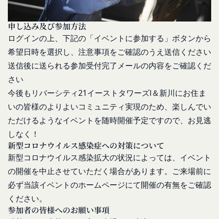
産権等）
本サービスを通じて会員に提供する文章、イラス
申し込み及び参加方法
ト、デザイン、写真、画像、ロゴ、アイコン、映
ログインの上、下記の「イベントに参加する」ボタンから
像、プログラム等（以下「コンテンツ」といいま
希望日時を選択し、注意事項をご確認のうえ送信ください
す。）の著作権、商標権およびその他の知的財産権
は全て当社または当社にコンテンツの使用を許諾す
送信後に送られる参加受付完了メールの内容をご確認くだ
る者に帰属するものであり、会員はこれらの権利を
さい
侵害する行為を行わないものとします。
今後もリバーシティ21イーストタワーズⅠ＆新川にお住ま
目的の如何を問わず、本サービスのコンテンツその
いの皆様のよりよいコミュニティ実現のため、楽しんでい
他掲載内容の全部または一部を権利者の許可なく使
ただけるようなイベントを随時開催予定ですので、お見逃
用（複製、改変、転用、転送、配布、掲示、販売、
しなく！
出版など）する行為は固く禁止します。
新型コロナウイルス感染症への対策について
会員は、前2項の規定に違反して第三者との間で問
新型コロナウイルス感染拡大の状況によっては、イベント
題が生じた場合、自己の責任と費用においてかかる
の開催を中止させていただく場合があります。ご来場前に
問題を解決するとともに当社に何等の損害、損失ま
必ず当該イベントのホームページにて開催の有無をご確認
たは不利益等を与えないものとします。
第10条（会員が提供する提供物に関する知的財産権
ください。
等）
参加者の皆様へのお願い事項
当社所定の方法により会員が提供する商品レビュ