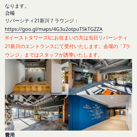
営業時間内に順次回答いたします。
なります。
会員は、会員登録等の際に会員本人が設定し、承
お問い合わせ内容によっては回答にお時間をいただ
会場
認・登録されたお客様IDおよびパスワードの利
く場合や、ご返答できない場合がございます。あら
リバーシティ21新川７ラウンジ：
用、管理について一切の責任を負うものとします。
かじめご了承いただきますようお願い致します。
会員は、お客様IDおよびパスワードの第三者への
https://goo.gl/maps/4G3u2otpuT5kTGZZA
「@goyoh.jp」を含むメールアドレスから受信でき
譲渡、承継、名義変更、貸与、開示又は漏洩しては
※イーストタワーズⅠにお住まいの方は当日リバーシティ
るよう、あらかじめご設定ください。
ならないものとします。
21新川のエントランスにて受付いたします。会場の「7ラ
メールによるお問い合わせについて、お客さまの個
会員のお客様IDおよびパスワードの使用上の過失
ウンジ」まではスタッフが誘導いたします。
人情報保護のため、SSL通信を使用しております。
または第三者による不正使用等に起因する損害につ
お客さまがお使いのブラウザがSSL通信非対応の場
いて、当社は一切責任を負わないものとします。
合には、このお問い合わせフォームは利用できませ
会員のお客様IDおよびパスワードの失念に起因す
んので、その場合にはお電話でのお問い合わせをお
る損害について、当社は一切の責任を負わないもの
願いいたします。
とします。
組織・体制
当社は、当社所定の方法により会員のお客様IDお
当社は、管理担当役員を利用者情報管理責任者と
よびパスワードの一致を確認した場合、当該お客様
し、利用者情報の適正な管理及び継続的な改善を実
IDおよびパスワードに基づく会員が、本サービス
施します。
を利用したものとみなし、その場合の責任は全て当
免責
該会員に帰属するものとします。
当社は、以下の場合には、何らの責任を負いませ
費用
第7条（会員の退会）