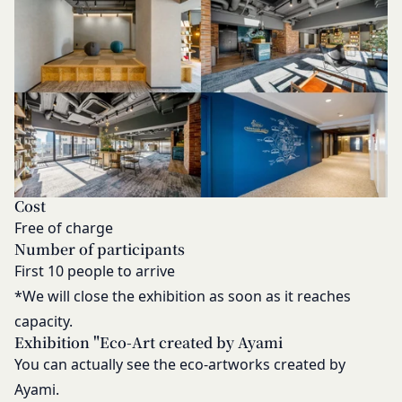
し、会員は、かかる譲渡につき本項においてあらか
じめ同意したものとします。なお、本項に定める事
業譲渡には、通常の事業譲渡のみならず、会社分割
その他事業が移転するあらゆる場合を含むものとし
ます。
第15条（第三者への委託）
当社は、本サービスの提供に必要な業務を第三者に
委託することができるものとし、会員はこれを承諾
します。ただし、当社は、これにより、会員に対す
Cost
る義務を免れることはできないものとします。
Free of charge
第16条（免責事項）
Number of participants
当社は、利用者の登録内容に従って事務を処理する
First 10 people to arrive
ことにより、免責されるものとします。
*We will close the exhibition as soon as it reaches
当社が相当の安全策を講じたにもかかわらず通信回
capacity.
線やコンピュータなどに障害が生じ、システムの中
Exhibition "Eco-Art created by Ayami
断・遅滞・中止等による損害、ウェブページが改ざ
You can actually see the eco-artworks created by
んされたことにより会員に生じた損害については、
Ayami.
当社は一切責任を負いません。