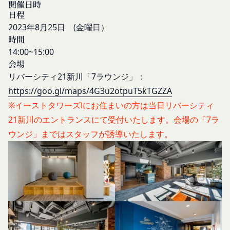
情報を安全かつ合理的な方法で消去します。
ビスに定められる利用規約等に従ってご利用くださ
開催日時
第三者への提供等
日程
い。
当社は、以下の場合、お客様情報を第三者と共有す
2023年8月25日 (金曜日）
本契約において使用される以下の各用語は各々以下
ることがあります。（以下、当社がお客様情報を提
時間
に定める意味を有します。
供した相手方を「提供先」といいます。）
14:00~15:00
第3条（提供されるサービス）
会場
お客様の同意を得た場合
当社が提供する本サービスは、次の各号に掲げるサ
リバーシティ21新川「7ラウンジ」：
当社は、お客様の同意を得た場合、お客様情報（個
ービスとします。
人情報の場合もあります。）を第三者である会社、
コミュニティポータルサイトが提供する情報サ
https://goo.gl/maps/4G3u2otpuT5kTGZZA
組織、個人に提供することがあります。
ービス
※イーストタワーズⅠにお住まいの方は当日リバーシティ
第三者サービス提供者との共有
前各号に付随する各種サービス
21新川のエントランスにて受付いたします。会場の「7ラ
支払処理、データ分析、メール送信、ホスティング
当社は、前項各号に定めるサービスの内容を変更す
ウンジ」まではスタッフが誘導いたします。
サービス、カスタマーサービスなどを当社の代理で
ることができるものとします。
第4条（会員登録）
行うサービスを提供する第三者、または、当社のマ
会員登録手続きは、本サービスの会員登録ページか
ーケティングのサポートを行う第三者に対して、お
ら当社の指定する方法に従い、会員登録を希望する
客様情報を提供することがあります。
本人が行うものとします。当社に対して会員登録の
外部サービスとの連携のための共有
申し込みが行われた場合には、登録手続きにおいて
当社は、Facebook、Googleアカウント、Twitter
氏名等を入力された本人が当該申し込みを行ったも
その他の外部サービスとの連携または外部サービス
のとみなします。