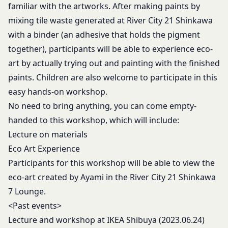
familiar with the artworks. After making paints by
データの作成
mixing tile waste generated at River City 21 Shinkawa
お客さまアンケートの実施
with a binder (an adhesive that holds the pigment
ポイント加算およびポイント交換
together), participants will be able to experience eco-
マーケティング調査、統計、分析
art by actually trying out and painting with the finished
システムメンテナンス、不具合への対応
技術サポートの提供、会員からの問い合わせ対
paints. Children are also welcome to participate in this
応
easy hands-on workshop.
本規約その他当社が会員との間で定める規約に
No need to bring anything, you can come empty-
違反する行為に対する対応
handed to this workshop, which will include:
第13条（サービスの変更・廃止）
Lecture on materials
当社は、本サービスの運営管理にあたって、以下各
Eco Art Experience
号のいずれかの場合には、会員へ事前の通知、承諾
Participants for this workshop will be able to view the
なく、本サービスを変更・停止または中止できるも
のとします。また、サービスが中止、変更等された
eco-art created by Ayami in the River City 21 Shinkawa
ことにより利用者が被った損害について、当社は責
7 Lounge.
任を負わないものとします。
<Past events>
本サービス設備等のコンピュータシステム(以下
Lecture and workshop at IKEA Shibuya (2023.06.24)
「システム」といいます)のトラブル等で緊急な保