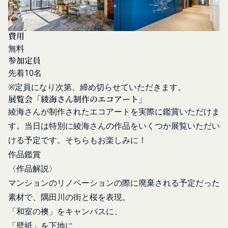
を利用した認証にあたり、当該外部サービス運営会
当社は、会員登録を申請した者が以下の各号のいず
社にお客様情報を提供することがあります。
れかの事由に該当する場合は、登録を拒否すること
法律上の理由
費用
があります。
お客様の居住国内外において、法律、規則、法的手
無料
当社に提供された登録情報の全部又は一部につ
段または公的もしくは政府機関からの要求により、
参加定員
き虚偽、誤記又は記載漏れがあった場合
当社がお客様情報の全部または一部を開示すること
先着10名
当該登録希望者が、本サービス又は当社が提供
が必要になる場合があります。
※定員になり次第、締め切らせていただきます。
するその他のサービスの利用に際して、過去に
当社は、国家安全保障、法の執行またはその他の交
展覧会「綾海さん制作のエコアート」
アカウント削除等の利用停止措置を受けたこと
易の実現のために必要または適切であると判断した
綾海さんが制作されたエコアートを実際に鑑賞いただけま
があり、又は現在受けている場合
場合、お客様情報の全部または一部を公開すること
す。当日は特別に綾海さんの作品をいくつか展覧いただい
未成年者、成年被後見人、被保佐人又は被補助
があります。
人のいずれかであって、法定代理人、後見人､保
ける予定です。そちらもお楽しみに！
当社は、当社の利用規約の執行、当社の運営または
佐人又は補助人の同意等を得ていなかった場合
作品鑑賞
お客様の保護のために、開示が合理的に必要である
会員登録の申請に虚偽の事項が含まれている場
〈作品解説〉
と判断する場合、お客様情報の全部または一部を開
合
示することがあります。
マンションのリノベーションの際に廃棄される予定だった
過去に当社との契約に違反した者またはその関
売却または合併
素材で、隅田川の街と桜を表現。
係者であると当社が判断した場合
組織再編、合併または譲渡に際し、当社が取得した
「和室の襖」をキャンバスに、
反社会的勢力等（暴力団、暴力団員、右翼団
個人情報の全部または一部を関係者に移転すること
「壁紙」を下地に、