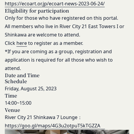
https://ecoart.or.jp/ecoart-news-2023-06-24/
守点検が必要になった場合
Eligibility for participation
火災、停電、天災その他不可抗力によりシステムの
Only for those who have registered on this portal.
運用が困難になった場合
All members who live in River City 21 East Towers I or
人為的災害（戦争､暴動､騒乱､労働争議等）により
Shinkawa are welcome to attend.
システムの運用が困難になった場合
Click
here
to register as a member.
第三者による妨害行為等により、システムの運用が
*If you are coming as a group, registration and
困難になった場合
application is required for all those who wish to
その他、やむを得ずシステムの停止が必要と当社が
判断した場合
attend.
第14条（契約上の地位の譲渡等）
Date and Time
会員は、当社の事前の書面による承諾なくして、本
Schedule
規約に基づく権利もしくは義務につき、第三者に対
Friday, August 25, 2023
Time
し、譲渡、移転、担保設定、その他の処分をするこ
14:00~15:00
とはできません。
Venue
当社は本サービスにかかる事業を第三者に譲渡した
River City 21 Shinkawa 7 Lounge：
場合には、当該事業譲渡に伴い本規約に基づく権利
https://goo.gl/maps/4G3u2otpuT5kTGZZA
および義務並びに会員の登録事項その他の情報を当
該事業譲渡の譲受人に譲渡することができるものと