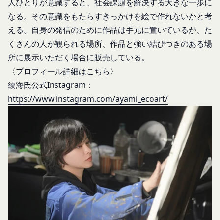
人ひとりが意識すると、社会課題を解決する大きな一歩に
たは損害を与える行為
れら外部サービスにおける内容や利用者情報の保護
なる。その意識をもたらすきっかけを絵で作れないかと考
お客様IDおよびパスワードを不正に使用する行
については、当社は一切責任を負いません。
える。自身の発信のために作品は手元に置いているが、た
為
発効日：2021年9月1日
くさんの人が観られる場所、作品と強い結びつきのある場
同業者の再販など、営利目的で商品等を購入す
る行為
所に展示いただく場合に販売している。
閉じる
その他、当社が不適切と判断する行為
〈プロフィール詳細はこちら〉
会員の行為が本規約に違反すると当社が判断した場
綾海氏公式Instagram：
合、当社は、通知または催告をすることなく、当該
https://www.instagram.com/ayami_ecoart/
会員の登録の抹消、当社が提供する一切のサービス
の利用禁止、停止、本サービス上に公開した提供物
（本規約第10条3項で定義します。）の削除その他
の必要な措置を講じることができるものとします。
当社が前項に定める措置を講じた場合において、当
社は、会員に対し、当該措置を講じた理由を開示す
る義務及び当該措置により会員に生じた損害を賠償
する義務並びにその他一切の義務を負わないものと
します。
第9条（当社が提供するコンテンツに関する知的財