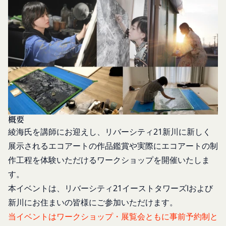
お客様が、端末または携帯端末上で当社のサービス
ス所定の手続きに従い会員登録を申請し、当社がこ
を利用する場合、当社は、端末識別子およびIPアド
れを承認した特定の法人、団体、個人をいいます。
レスを取得する場合があります。また、当社は、お
「登録希望者」
客様が端末に関連付けた名前、端末の種類、電話番
本サービスの利用を希望する法人、団体、個人をい
号、国、およびユーザー名、もしくはメールアドレ
います。
スなど、お客様が提供することを選択したその他の
「会員登録」
あらゆる情報を取得する場合があります。
第4条に規定する方法に従って、登録希望者が行う
位置情報
本サービスの利用登録をいいます。
お客様が、端末または携帯端末上で当社のサービス
「登録情報」
を利用し、そこで位置情報を提供することを認めた
概要
登録希望者及び利用者が会員登録時に登録した当社
場合、当社は、お客様の位置情報を取得することが
綾海氏を講師にお迎えし、リバーシティ21新川に新しく
が定める情報、本サービス利用中に当社が必要と判
あります。通常はお客様のブラウザや端末の設定に
展示されるエコアートの作品鑑賞や実際にエコアートの制
断して登録を求めた情報及びこれらの情報について
より無効にすることができますが、無効にした場合
作工程を体験いただけるワークショップを開催いたしま
利用者自身が追加、変更を行った場合の当該情報を
には当社のサービスの一部が利用できなくなくなる
す。
いいます。
ことがあります。
本イベントは、リバーシティ21イーストタワーズⅠおよび
お客様のアクションに関する情報
「アカウント」
お客様が、当社のサービスを利用する際、直接当社
各会員が保有する、本サービスの利用に関する権利
新川にお住まいの皆様にご参加いただけます。
に提供した情報および当社のサービスを提供してい
の総体をいいます。
当イベントはワークショップ・展覧会ともに事前予約制と
る第三者サービス提供者を通じて提供した情報を、