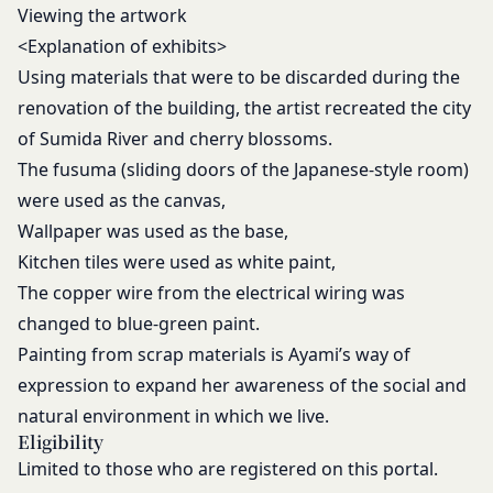
当社のウェブページ・サーバ・ドメインなどから送
Viewing the artwork
られるメール・コンテンツに、コンピューター・ウ
<Explanation of exhibits>
ィルスなどの有害なものが含まれていないことを保
Using materials that were to be discarded during the
証いたしません。
renovation of the building, the artist recreated the city
当社は、会員に対し、適宜情報提供やアドバイスを
of Sumida River and cherry blossoms.
行うことがありますが、それにより責任を負うもの
The fusuma (sliding doors of the Japanese-style room)
ではありません。
were used as the canvas,
当社は、会員が本規約に違反したことによって、会
Wallpaper was used as the base,
員または第三者に対して生じた損害等については、
Kitchen tiles were used as white paint,
一切責任を負わないものとします。
会員が、本サービスをご利用になることにより、他
The copper wire from the electrical wiring was
の会員または第三者に対して損害等を与えた場合に
changed to blue-green paint.
は、当該会員は自己の責任と費用において解決し、
Painting from scrap materials is Ayami’s way of
当社には一切損害等を与えないものとします。
expression to expand her awareness of the social and
会員は、本サービスを当社が別途定める「
ご利用推
natural environment in which we live.
奨環境
」に則り利用するものとします。これらの規
Eligibility
定に従わず利用したことにより生じた損害について
Limited to those who are registered on this portal.
は、一切責任を負わないものとします。