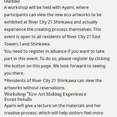
完了したものとみなします。
Outline
第12条（取得情報の取り扱い）
A workshop will be held with Ayami, where
当社は、会員が本サービスの登録その他一切の利用
participants can view the new eco-artworks to be
の過程において、当社が取得した情報の取り扱い
exhibited at River City 21 Shinkawa and actually
は、プライバシーポリシーの定めによるものとし、
experience the creating process themselves. This
会員は、プライバシーポリシーの定めに従い、当社
event is open to all residents of River City 21 East
が会員から取得した情報を取り扱うことについて、
Towers I and Shinkawa.
承諾したものとします。
You need to register in advance if you want to take
当社は取得した会員情報を下記の目的に利用するこ
とがあります。
part in this event. To do so, please register by clicking
本サービスへのログイン時における本人確認
the button on this page. We look forward to seeing
メールマガジンおよび広告等の情報配信並びに
you there.
その成果確認
*Residents of River City 21 Shinkawa can view the
利用上の注意およびその他当社から会員に対す
artworks without reservations.
る連絡事項等の通知
Workshop "Eco-Art Making Experience
当社の商品、サービス、ウェブサイト、コンテ
Event Details
ンツおよび広告の開発、提供、メンテナンスお
Ayami will give a lecture on the materials and her
よび向上
creative process, which will help visitors feel more
個人を識別できない形式に加工した上での統計