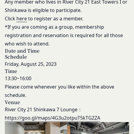
Any member who lives in River City 21 East Towers I or
第17条（別途協議）
Shinkawa is eligible to participate.
当社および会員は、本サービスの利用に関して本規
Click
here
to register as a member.
約に定めのない事項または本規約の解釈に疑義が生
じた場合には、双方誠意をもって話し合い、これを
*If you are coming as a group, membership
解決するものとします。
registration and reservation is required for all those
第18条（分離可能性）
who wish to attend.
本規約のいずれかの条項またはその一部が、消費者
Date and Time
契約法その他の法令等により無効または執行不能と
Schedule
判断された場合であっても、本規約の残りの規定お
Friday, August 25, 2023
よび一部が無効または執行不能と判断された規定の
Time
残りの部分は、継続して完全に効力を有するものと
13:30~16:00
します。
Please come whenever you like within the above
第19条（準拠法、合意管轄）
schedule.
本規約は日本法に基づき解釈されるものとし、本規
Venue
約に関し訴訟の必要が生じた場合には、東京地方裁
River City 21 Shinkawa 7 Lounge：
判所を第一審の専属的合意管轄裁判所といたしま
https://goo.gl/maps/4G3u2otpuT5kTGZZA
す。
発効日：2021年9月1日