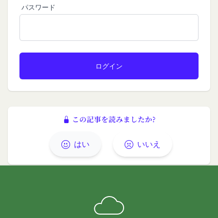
社は、会員に対し、当該措置を講じた理由を開示す
パスワード
る義務及び当該措置により会員に生じた損害を賠償
する義務並びにその他一切の義務を負わないものと
します。
第9条（当社が提供するコンテンツに関する知的財
産権等）
本サービスを通じて会員に提供する文章、イラス
ト、デザイン、写真、画像、ロゴ、アイコン、映
像、プログラム等（以下「コンテンツ」といいま
す。）の著作権、商標権およびその他の知的財産権
は全て当社または当社にコンテンツの使用を許諾す
この記事を読みましたか?
る者に帰属するものであり、会員はこれらの権利を
侵害する行為を行わないものとします。
はい
いいえ
目的の如何を問わず、本サービスのコンテンツその
他掲載内容の全部または一部を権利者の許可なく使
用（複製、改変、転用、転送、配布、掲示、販売、
出版など）する行為は固く禁止します。
会員は、前2項の規定に違反して第三者との間で問
題が生じた場合、自己の責任と費用においてかかる