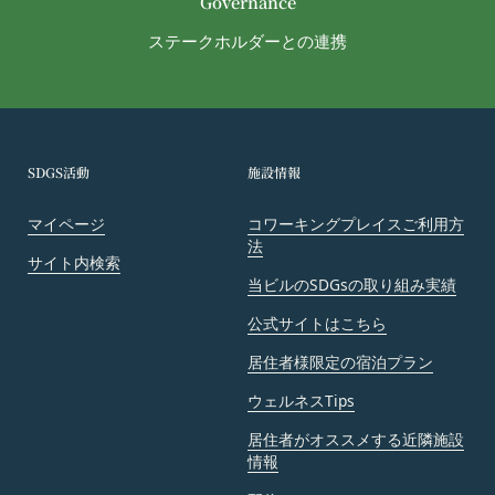
Governance
とします。
会員は、当社および当社から提供物の権利を承継し
ステークホルダーとの連携
または使用許諾を受けた第三者に対して、著作者人
格権を行使しないことをあらかじめ承諾するものと
します。
第11条（通知・連絡）
当社は、本サービスの利用に関して、書面の送付、
SDGS活動
施設情報
電子メールの送信、当社ウェブサイト上における掲
マイページ
コワーキングプレイスご利用方
示その他当社が適当と認める方法により会員に通知
法
を行うことができるものとし、会員はこれに同意す
サイト内検索
るものとします。
当ビルのSDGsの取り組み実績
当社は、前項に定める通知を書面の送付、電子メー
公式サイトはこちら
ルの送信によって行う場合、会員が申込時（変更手
居住者様限定の宿泊プラン
続きを行った場合は、当該変更時とします。）に届
け出た連絡先に対して通知を行えば足りるものと
ウェルネスTips
し、当該通知は通常到達すべき時に会員に到達した
居住者がオススメする近隣施設
ものとみなします。
情報
当社は、本条第１項の通知を当社ウェブサイト上に