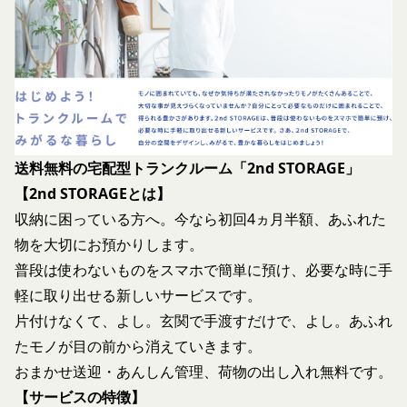
お問い合わせ
効なものとすることをあらかじめ承諾します。
開示等のご希望、ご意見、ご質問、苦情のお申し出
会員が本条第１項に定める変更手続きを行わなかっ
その他個人情報の取り扱いに関するお問い合わせ
たことにより生じた損害について、当社は一切責任
は、下記の窓口までお願いいたします。
を負いません。
メールによるお問い合わせ
第6条（IDおよびパスワードの管理）
営業時間内に順次回答いたします。
会員は、会員登録等の際に会員本人が設定し、承
お問い合わせ内容によっては回答にお時間をいただ
認・登録されたお客様IDおよびパスワードの利
く場合や、ご返答できない場合がございます。あら
用、管理について一切の責任を負うものとします。
送料無料の宅配型トランクルーム「2nd STORAGE」
かじめご了承いただきますようお願い致します。
会員は、お客様IDおよびパスワードの第三者への
【2nd STORAGEとは】
「@goyoh.jp」を含むメールアドレスから受信でき
譲渡、承継、名義変更、貸与、開示又は漏洩しては
収納に困っている方へ。今なら初回4ヵ月半額、あふれた
るよう、あらかじめご設定ください。
ならないものとします。
物を大切にお預かりします。
メールによるお問い合わせについて、お客さまの個
会員のお客様IDおよびパスワードの使用上の過失
人情報保護のため、SSL通信を使用しております。
普段は使わないものをスマホで簡単に預け、必要な時に手
または第三者による不正使用等に起因する損害につ
お客さまがお使いのブラウザがSSL通信非対応の場
軽に取り出せる新しいサービスです。
いて、当社は一切責任を負わないものとします。
合には、このお問い合わせフォームは利用できませ
片付けなくて、よし。玄関で手渡すだけで、よし。あふれ
会員のお客様IDおよびパスワードの失念に起因す
んので、その場合にはお電話でのお問い合わせをお
る損害について、当社は一切の責任を負わないもの
たモノが目の前から消えていきます。
願いいたします。
とします。
おまかせ送迎・あんしん管理、荷物の出し入れ無料です。
組織・体制
当社は、当社所定の方法により会員のお客様IDお
【サービスの特徴】
当社は、管理担当役員を利用者情報管理責任者と