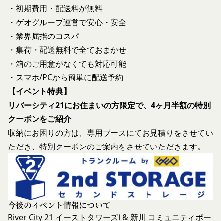
よびパスワードの一致を確認した場合、当該お客様
し、利用者情報の適正な管理及び継続的な改善を実
・初期費用・配送料が無料
IDおよびパスワードに基づく会員が、本サービス
施します。
・ゲオグループ運営で安心・安全
を利用したものとみなし、その場合の責任は全て当
免責
・業界屈指のコスパ
該会員に帰属するものとします。
当社は、以下の場合には、何らの責任を負いませ
・集荷・配送無料で全ておまかせ
第7条（会員の退会）
ん。
会員は、当社所定の退会手続の完了により、会員登
・箱のご用意がなくても対応可能
お客様ご本人が本サービスの機能又は別の手段を用
録を抹消することができます。
・スマホ/PCから簡単に配送予約
いて第三者に利用者情報を明らかにした場合
第8条（禁止事項）
【イベント特典】
お客様が自ら本サービス上に入力した情報等によ
会員は、本サービスの利用に際して、以下の各号の
り、個人を識別し得る状態に至った場合
リバーシティ21にお住まいの方限定で、4ヶ月半額の特別
いずれかに該当する行為または該当するおそれのあ
改善
クーポンをご紹介
る行為を行ってはならないものとします。
当社は、利用者情報の取扱いに関する運用状況を適
本規約および法令に違反する行為、犯罪に結び
収納にお困りの方は、専用ブースにてお見積りをさせてい
宜見直し、継続的な改善に努めるものとし、必要に
つく行為または公序良俗に反する行為
ただき、特別クーポンのご案内をさせていただきます。
応じて、本ポリシーをお客様の事前の了承を得るこ
会員登録または登録内容の変更の際に虚偽の会
となく変更することがあります。変更後の本ポリシ
員情報を入力する行為
ーについては、当社が別途定める場合を除いて、当
本サービスの運営を妨害するおそれのある行為
社ウェブサイトでの公示後、すぐに効力が発生する
または本サービスに支障を生じさせるおそれの
ものとします。但し、法令上お客様の同意が必要と
今後のイベント情報について
ある行為
なるような内容の変更を行うときは、当社が定める
River City 21 イーストタワーズⅠ & 新川 コミュニティポー
当社または第三者の財産権、プライバシー権、