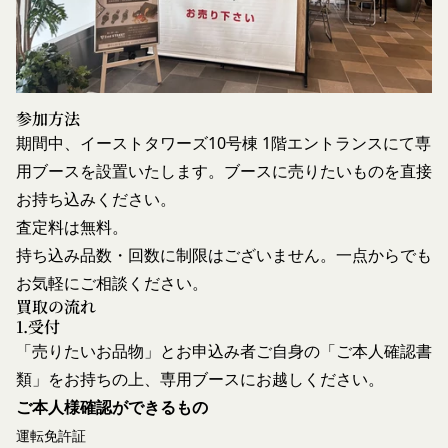
個別規定や追加規定を掲載する場合、又は第11条
ある情報を提供するためにCookie(以下「クッキ
に定める方法により本サービスに関するルール等を
ー」といいます。これに類似の技術を含みます。)
発信する場合、それらは本規約の一部を構成するも
を使用することがあります。
のとし、個別規定、追加規定又はルール等が本規約
クッキーは、ウェブサイトを利用されたときにご利
と抵触する場合には、当該個別規定、追加規定又は
用のパソコンや携帯端末に一時的にデータを保存さ
参加方法
ルール等が優先されるものとします。
せるもので、これを利用することにより当社のサー
期間中、イーストタワーズ10号棟 1階エントランスにて専
当社は、本規約を変更する必要が生じた場合には、
バに、当社サイト内におけるお客様の行動履歴(ア
用ブースを設置いたします。ブースに売りたいものを直接
会員の明示の承諾を得ることなく、本規約を変更す
クセスしたURL、コンテンツ、参照順序等)や、年
お持ち込みください。
ることができるものとします。
齢や性別、職業、居住地域、位置情報等個人が特定
査定料は無料。
前項による本規約の変更をするときは、その効力発
できない属性情報(それらの組み合わせによっても
持ち込み品数・回数に制限はございません。一点からでも
生日を定め、かつ、本規約を変更する旨及び変更後
個人が特定できないもの)を取得することがありま
お気軽にご相談ください。
の本規約の内容並びにその効力発生日を、会員に対
す。
買取の流れ
し、本規約変更の効力発生日前に、第11条に定め
お客様がご自身に関する情報の取得を望まれない場
1.受付
る方法により通知するものとします。ただし、文言
合は、ブラウザや携帯端末の設定により、クッキー
「売りたいお品物」とお申込み者ご自身の「ご本人確認書
の修正等、会員に不利益を与えるものではない軽微
の受け取りを拒否することも可能です。なお、クッ
類」をお持ちの上、専用ブースにお越しください。
な変更の場合には、当該通知を省略することができ
キーの受け取りを拒否された場合、当社のサービス
ご本人様確認ができるもの
ます。
の一部がご利用できなくなることがあります。
本規約変更の効力発生日後に本サービスの利用を行
運転免許証
適正管理