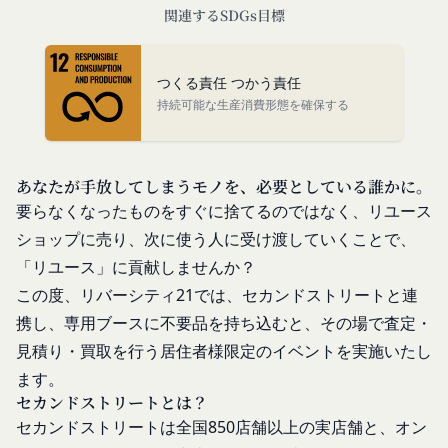
認めた特定の法人、団体、個人の第三者をいいま
関連するSDGs目標
入力フォームその他当社が定める方法を通じてお客
す。なお、利用者は契約者の事業のために本サービ
様が入力または送信する情報
スを利用されているものとみなします。
当社が各サービスにおいて取得すると定めた情報
「会員」
つくる責任 つかう責任
端末情報
本規約の内容の全てを承認いただいた上、本サービ
持続可能な生産消費形態を確保する
お客様が、端末または携帯端末上で当社のサービス
ス所定の手続きに従い会員登録を申請し、当社がこ
を利用する場合、当社は、端末識別子およびIPアド
れを承認した特定の法人、団体、個人をいいます。
レスを取得する場合があります。また、当社は、お
「登録希望者」
あなたが手放してしまうモノを、必要としている誰かに。
客様が端末に関連付けた名前、端末の種類、電話番
本サービスの利用を希望する法人、団体、個人をい
要らなくなったものをすぐに捨てるのではなく、リユース
号、国、およびユーザー名、もしくはメールアドレ
います。
ショップに売り、次に使う人に受け渡していくことで、
スなど、お客様が提供することを選択したその他の
「会員登録」
あらゆる情報を取得する場合があります。
「リユース」に貢献しませんか？
第4条に規定する方法に従って、登録希望者が行う
位置情報
この度、リバーシティ21では、セカンドストリートと連
本サービスの利用登録をいいます。
お客様が、端末または携帯端末上で当社のサービス
携し、専用ブースに不要品を持ち込むと、その場で査定・
「登録情報」
を利用し、そこで位置情報を提供することを認めた
見積り・買取を行う居住者様限定のイベントを実施いたし
登録希望者及び利用者が会員登録時に登録した当社
場合、当社は、お客様の位置情報を取得することが
ます。
が定める情報、本サービス利用中に当社が必要と判
あります。通常はお客様のブラウザや端末の設定に
セカンドストリートとは？
断して登録を求めた情報及びこれらの情報について
より無効にすることができますが、無効にした場合
セカンドストリートは全国850店舗以上の実店舗と、オン
利用者自身が追加、変更を行った場合の当該情報を
には当社のサービスの一部が利用できなくなくなる