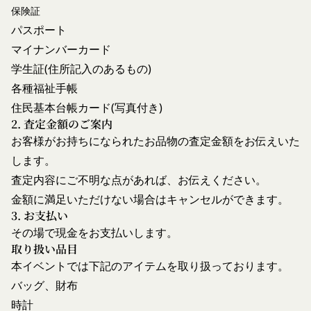
当社は、お客様情報への不正なアクセスや漏洩等を
った場合、会員は本規約の変更に同意したものとみ
保険証
防ぐため、セキュリティーの維持に努めます。ま
なします。
パスポート
た、当社は、当社の通常の事業運営に照らして当社
当社が提供する本サービス以外のサービス又は提携
マイナンバーカード
が不要と判断した場合、お客様から取得したお客様
パートナーが提供するサービスについては、各サー
学生証(住所記入のあるもの)
情報を安全かつ合理的な方法で消去します。
ビスに定められる利用規約等に従ってご利用くださ
各種福祉手帳
第三者への提供等
い。
住民基本台帳カード(写真付き)
当社は、以下の場合、お客様情報を第三者と共有す
本契約において使用される以下の各用語は各々以下
2. 査定金額のご案内
ることがあります。（以下、当社がお客様情報を提
に定める意味を有します。
お客様がお持ちになられたお品物の査定金額をお伝えいた
供した相手方を「提供先」といいます。）
第3条（提供されるサービス）
します。
お客様の同意を得た場合
当社が提供する本サービスは、次の各号に掲げるサ
当社は、お客様の同意を得た場合、お客様情報（個
ービスとします。
査定内容にご不明な点があれば、お伝えください。
人情報の場合もあります。）を第三者である会社、
コミュニティポータルサイトが提供する情報サ
金額に満足いただけない場合はキャンセルができます。
組織、個人に提供することがあります。
ービス
3. お支払い
第三者サービス提供者との共有
前各号に付随する各種サービス
その場で現金をお支払いします。
支払処理、データ分析、メール送信、ホスティング
当社は、前項各号に定めるサービスの内容を変更す
取り扱い品目
サービス、カスタマーサービスなどを当社の代理で
ることができるものとします。
本イベントでは下記のアイテムを取り扱っております。
第4条（会員登録）
行うサービスを提供する第三者、または、当社のマ
バッグ、財布
会員登録手続きは、本サービスの会員登録ページか
ーケティングのサポートを行う第三者に対して、お
時計