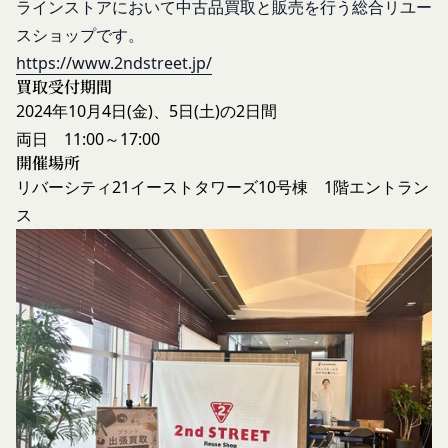
ラインストアにおいて中古品買取と販売を行う総合リユー
いいます。
ことがあります。
お客様のアクションに関する情報
「アカウント」
スショップです。
お客様が、当社のサービスを利用する際、直接当社
各会員が保有する、本サービスの利用に関する権利
https://www.2ndstreet.jp/
に提供した情報および当社のサービスを提供してい
の総体をいいます。
買取受付期間
る第三者サービス提供者を通じて提供した情報を、
「パスワード」
2024年10月4日(金)、5日(土)の2日間
当社は取得・保管することがあります。お客様のサ
登録情報と組み合わせて、会員とその他の者とを識
両日 11:00～17:00
ービスご利用状況、他の利用者との交流に関する情
別するために用いられる符号をいいます。
開催場所
報も取得することがあります。
「提携パートナー」
リバーシティ
21
イーストタワーズ
10
号棟
1
階エントラン
外部サービスとの連携により取得する情報
当社との間で締結する契約に基づき、本サービスと
ス
外部サービスでお客様が利用するIDおよびその他
提携するサービス（以下「提携サービス」といいま
外部サービスのプライバシー設定によりお客様が提
す。）を提供し、又はその運営を行う者をいいま
携先に開示を認めた情報を取得することがありま
す。
す。
第2条（総則・適用範囲）
取得した個人情報等の利用目的
本規約は、会員と当社間において本サービスの利用
当社は、お客様からご提供いただいたお客様情報
に関し適用され、登録手続き完了後の本サービスの
を、当社各サービスの利用規約において定める利用
提供条件及び当社と会員との権利義務関係を定める
目的の範囲内で利用します。
ものです。
Cookie（クッキー）について
当社が、当社ウェブサイト上に本サービスに関する
当社は、お客様にとってより使いやすく、より価値