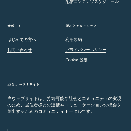
配信コンテンツスケジュール
おける掲示の方法によって行う場合、当該通知が当
社ウェブサイト上に掲示され、会員が当社ウェブサ
イトにアクセスすることによって当該通知を閲覧す
ることが可能となったときをもって会員への通知が
サポート
規約とセキュリティ
完了したものとみなします。
第12条（取得情報の取り扱い）
はじめての方へ
利用規約
当社は、会員が本サービスの登録その他一切の利用
お問い合わせ
プライバシーポリシー
の過程において、当社が取得した情報の取り扱い
は、プライバシーポリシーの定めによるものとし、
Cookie 設定
会員は、プライバシーポリシーの定めに従い、当社
が会員から取得した情報を取り扱うことについて、
承諾したものとします。
ESG ポータルサイト
当社は取得した会員情報を下記の目的に利用するこ
とがあります。
当ウェブサイトは、持続可能な社会とコミュニティの実現
本サービスへのログイン時における本人確認
のため、居住者様との連携やコミュニケーションの機会を
メールマガジンおよび広告等の情報配信並びに
創出するためのコミュニティポータルです。
その成果確認
利用上の注意およびその他当社から会員に対す