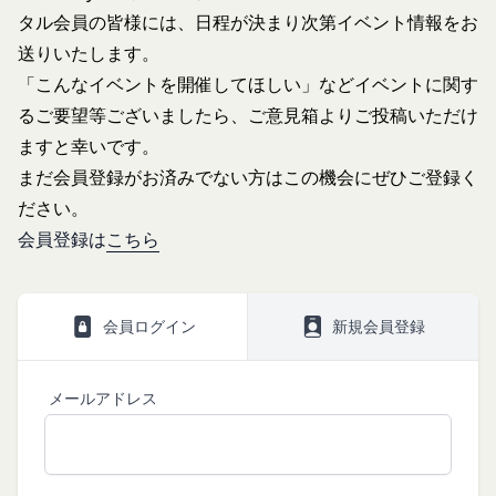
方法により、お客様の同意を取得するものとしま
タル会員の皆様には、日程が決まり次第イベント情報をお
著作権等の知的財産権、その他の権利または利
す。
益を侵害する行為
送りいたします。
その他の注意事項
当社または第三者を誹謗、中傷する行為
当社が提供するサービスは、当社が管理するサービ
「こんなイベントを開催してほしい」などイベントに関す
当社もしくは第三者に対して、迷惑、不利益ま
ス以外のサービスへのリンクを含む場合があり、こ
るご要望等ございましたら、ご意見箱よりご投稿いただけ
たは損害を与える行為
れら外部サービスにおける内容や利用者情報の保護
ますと幸いです。
お客様IDおよびパスワードを不正に使用する行
については、当社は一切責任を負いません。
まだ会員登録がお済みでない方はこの機会にぜひご登録く
為
発効日：2021年9月1日
ださい。
同業者の再販など、営利目的で商品等を購入す
会員登録は
こちら
る行為
閉じる
その他、当社が不適切と判断する行為
会員の行為が本規約に違反すると当社が判断した場
会員ログイン
新規会員登録
合、当社は、通知または催告をすることなく、当該
会員の登録の抹消、当社が提供する一切のサービス
の利用禁止、停止、本サービス上に公開した提供物
メールアドレス
（本規約第10条3項で定義します。）の削除その他
の必要な措置を講じることができるものとします。
当社が前項に定める措置を講じた場合において、当