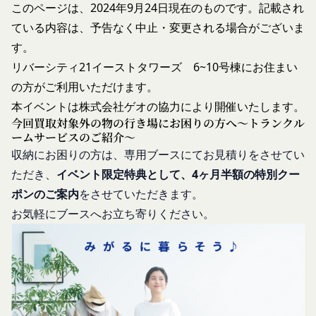
合
このページは、2024年9月24日
現在のものです。記載され
示することがあります。
過去に当社との契約に違反した者またはその関
ている内容は、予告なく中止・変更される場合がございま
売却または合併
係者であると当社が判断した場合
組織再編、合併または譲渡に際し、当社が取得した
す。
反社会的勢力等（暴力団、暴力団員、右翼団
個人情報の全部または一部を関係者に移転すること
リバーシティ21イーストタワーズ 6~10号棟にお住まい
体、反社会的勢力、その他これに準ずるものを
があります。
の方がご利用いただけます。
意味します。以下同じ。）であるまたは資金提
委託先等の管理
本イベントは
株式会社ゲオの協力により開催いたします。
当社は、業務を委託するため委託先にお客様情報を
供その他を通じて反社会的勢力等の維持、運営
今回買取対象外の物の行き場にお困りの方へ～トランクル
提供または開示する場合、当該委託先に対し、適切
もしくは経営に協力もしくは関与する等反社会
ームサービスのご紹介～
な取扱いおよび保護を行わせ、第三者への開示・提
的勢力等との何らかの交流もしくは関係を行っ
収納にお困りの方は、専用ブースにてお見積りをさせてい
供および当社の提供目的以外の目的での利用を行わ
ていると当社が判断した場合
ただき、
イベント限定特典として、4ヶ月半額の特別クー
ないよう適切に管理および監督します。
その他会員登録が適当でないと当社が判断した
ポンのご案内
をさせていただきます。
開示・訂正等
場合
お気軽にブースへお立ち寄りください。
お客様がご自身の個人情報の内容を確認、訂正また
第5条（登録内容の変更）
は利用停止を希望される場合には、個人情報保護法
会員は、登録情報の内容の全部または一部に関して
その他の法令により当社が義務を負う範囲におい
変更が生じた場合、直ちに当社所定の方法により登
て、速やかに対応させていただきます。
録内容を変更する手続きを行うものとします。
なお、かかる場合には、本人確認をさせていただく
会員が前項に定める変更手続きを行わなかった場合
場合があります。
には、既に登録済みの情報に基づく処理を適正・有