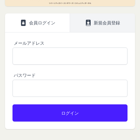
株式会社GOYOH（以下「当社」といいます。）
株式会社GOYOHが運営するコミュニティポータル
Amazon.co.jpで使えるデジタル商品券です。
は、当社が運営する各サービスにおいて、個人情報
サイトサービス（以下「本サービス」といいま
会員情報に登録されているメールアドレス宛にギフ
の保護に関する法律、その他関連する法令等を遵守
す。）のご利用規約（以下「本規約」といいま
ト券番号を贈ります。
会員ログイン
新規会員登録
するとともに、以下の方針に沿ってお客様からお預
す。）を下記の通り定めます。
有効期限は発行から10年です。
ギフト券を適用する方法:
かりした情報を取り扱い、正確性および機密性の保
本サービスをご利用される方は、ご登録される前に
持に努めます。
本規約を必ずお読みになり、本規約に同意いただく
メールに記載されたギフト券番号をご用意くださ
メールアドレス
本文中の用語の定義は、個人情報保護法および関連
必要があります。
い。
第1条（定義）
法令によります。
ギフト券を適用する
に移動します。
本規約において、次の各号に掲げる用語の意義は、
当社が取得する情報および取得方法
ギフト券番号を入力し、
ここに適用
を選択します。
お客様から直接取得する情報
当該各号に定めるところによるものとします。
Amazonギフト券の利用方法に関しましては、Amazon の
当社は、お客様が当社のサービスの登録手続を行う
パスワード
「本サービス」
カスタマーサポート(0120-999-373 / 24時間対応) までお
場合、以下の情報（以下「お客様情報」といいま
問い合わせください。Amazonギフト券細則については、
当社が提供するコミュニティポータルサイト及び連
こちら
をご確認ください。
す。）をご提供いただく場合があります。
携により利用できるすべてのサービスをいいます。
氏名、生年月日、性別、職業等プロフィールに関す
「契約者」
閉じる
る情報
本利用規約に基づく利用契約を当社と締結している
メールアドレス、電話番号、住所等連絡先に関する
方をいいます。
情報
「利用者」
アカウントへのアクセス者の本人確認に必要なパス
本利用規約に基づき、契約者が本サービスの利用を
ワード等のその他の情報