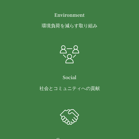
問題を解決するとともに当社に何等の損害、損失ま
たは不利益等を与えないものとします。
Environment
第10条（会員が提供する提供物に関する知的財産権
等）
環境負荷を減らす取り組み
当社所定の方法により会員が提供する商品レビュ
ー、画像データその他一切の提供物（以下、これら
をまとめて「提供物」といいます。）に関する知的
財産権等の権利は、従前どおり会員が保持するもの
とし、当社がかかる権利を取得することはありませ
ん。
Social
前項にかかわらず、会員は当社に対し、提供物に関
し、無償、地域無限定、非独占的、サブライセンス
社会とコミュニティへの貢献
可能かつ譲渡可能な使用、複製、配布、派生著作物
の作成、表示および実行（以下「使用等」といいま
す。）に関する権利を付与するものとします。
会員は、提供物について、自らが使用等についての
適法な権利を有していることおよび提供物が第三者
の権利を侵害していないことについて保証するもの