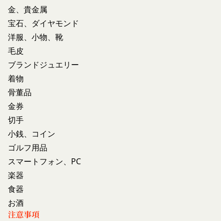
ら当社の指定する方法に従い、会員登録を希望する
客様情報を提供することがあります。
金、貴金属
本人が行うものとします。当社に対して会員登録の
外部サービスとの連携のための共有
宝石、ダイヤモンド
申し込みが行われた場合には、登録手続きにおいて
当社は、Facebook、Googleアカウント、Twitter
洋服、小物、靴
氏名等を入力された本人が当該申し込みを行ったも
その他の外部サービスとの連携または外部サービス
毛皮
のとみなします。
を利用した認証にあたり、当該外部サービス運営会
当社は、会員登録を申請した者が以下の各号のいず
ブランドジュエリー
社にお客様情報を提供することがあります。
れかの事由に該当する場合は、登録を拒否すること
着物
法律上の理由
があります。
お客様の居住国内外において、法律、規則、法的手
骨董品
当社に提供された登録情報の全部又は一部につ
段または公的もしくは政府機関からの要求により、
金券
き虚偽、誤記又は記載漏れがあった場合
当社がお客様情報の全部または一部を開示すること
切手
当該登録希望者が、本サービス又は当社が提供
が必要になる場合があります。
小銭、コイン
するその他のサービスの利用に際して、過去に
当社は、国家安全保障、法の執行またはその他の交
ゴルフ用品
アカウント削除等の利用停止措置を受けたこと
易の実現のために必要または適切であると判断した
スマートフォン、PC
があり、又は現在受けている場合
場合、お客様情報の全部または一部を公開すること
楽器
未成年者、成年被後見人、被保佐人又は被補助
があります。
人のいずれかであって、法定代理人、後見人､保
食器
当社は、当社の利用規約の執行、当社の運営または
佐人又は補助人の同意等を得ていなかった場合
お酒
お客様の保護のために、開示が合理的に必要である
会員登録の申請に虚偽の事項が含まれている場
注意事項
と判断する場合、お客様情報の全部または一部を開