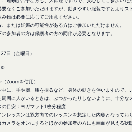
ず、運動が苦手な方も、大歓迎ですので、安心してご参加いた
合わせ
ものとします。
必要なくご参加いただけますが、動きやすい服装ですとよりス
答いたします。
よびパスワードの第三者への譲渡、承継、名義変更、貸与、開示又は
よっては回答にお時間をいただく場合や、ご返答できない場合がござい
飲み物は必要に応じてご用意ください。
お願い致します。
方、または妊娠の可能性がある方はご参加いただけません。
びパスワードの使用上の過失または第三者による不正使用等に起因す
」を含むメールアドレスから受信できるよう、あらかじめご設定ください。
下の参加者の方は保護者の方の同伴が必要となります。
ものとします。 会員のお客様IDおよびパスワードの失念に起因する
わせについて、お客さまの個人情報保護のため、SSL通信を使用して
いものとします。
SL通信非対応の場合には、このお問い合わせフォームは利用できませ
法により会員のお客様IDおよびパスワードの一致を確認した場合、当
9月27日（金曜日）
わせをお願いいたします。
員が、本サービスを利用したものとみなし、その場合の責任は全て当該
員を利用者情報管理責任者とし、利用者情報の適正な管理及び継続的な
00
退会手続の完了により、会員登録を抹消することができます。
には、何らの責任を負いません。
（Zoomを使用）
ービスの機能又は別の手段を用いて第三者に利用者情報を明らかにした
の利用に際して、以下の各号のいずれかに該当する行為または該当する
ン中に、手や腕、腰を振るなど、身体の動きを伴いますので、
ビス上に入力した情報等により、個人を識別し得る状態に至った場合
とします。
た周囲に人がいるときは、ぶつかったりしないように、十分な
に違反する行為、犯罪に結びつく行為または公序良俗に反する行為
スの目安：ヨガマット1枚分程度
の取扱いに関する運用状況を適宜見直し、継続的な改善に努めるものと
録内容の変更の際に虚偽の会員情報を入力する行為
事前の了承を得ることなく変更することがあります。変更後の本ポリシ
インレッスンは双方向でのレッスンを想定した内容となってお
を妨害するおそれのある行為または本サービスに支障を生じさせるお
いて、当社ウェブサイトでの公示後、すぐに効力が発生するものとしま
（カメラをオンにするとほかの参加者の方にも画面が見える状
の財産権、プライバシー権、著作権等の知的財産権、その他の権利ま
るような内容の変更を行うときは、当社が定める方法により、お客様の