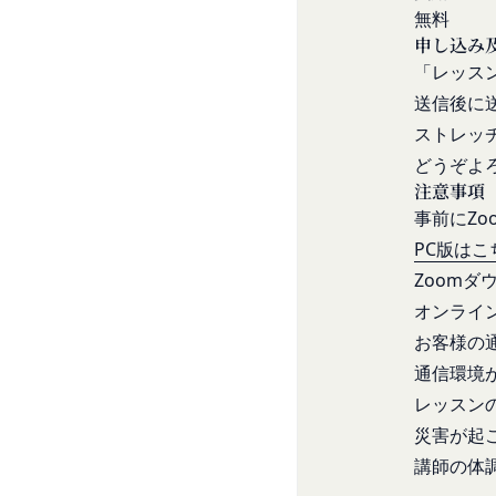
為
します。
無料
当社または第三者
その他の注意事項
申し込み
当社もしくは第三
当社が提供するサー
「レッス
お客様IDおよびパ
ービスにおける内容
送信後に
同業者の再販など
発効日：2021年9月1
ストレッ
その他、当社が不
どうぞよ
会員の行為が本規約
注意事項
の抹消、当社が提供す
事前にZ
定義します。）の削
PC版はこ
当社が前項に定める
Zoom
当該措置により会員
第9条（当社が提供す
オンライ
本サービスを通じて
お客様の
等（以下「コンテン
通信環境
テンツの使用を許諾
レッスン
目的の如何を問わず
災害が起
改変、転用、転送、
講師の体
会員は、前2項の規定