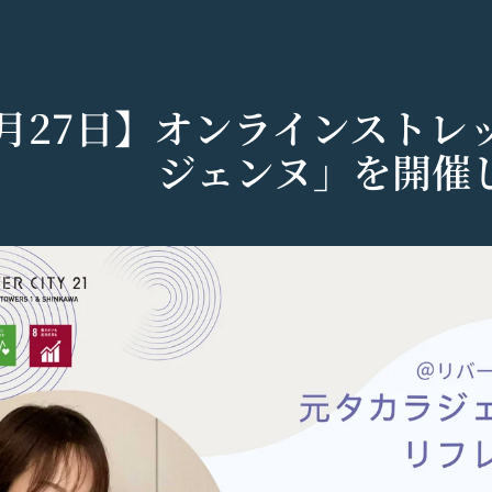
9月27日】オンラインストレ
ジェンヌ」を開催
シー
以下「当社」といいます。）は、当社が運営する各サービスにおいて、
運営するコミュニティポータルサイトサービス（以下「本サービス」と
で使えるデジタル商品券です。
する法令等を遵守するとともに、以下の方針に沿ってお客様からお預か
」といいます。）を下記の通り定めます。
ているメールアドレス宛にギフト券番号を贈ります。
密性の保持に努めます。
される方は、ご登録される前に本規約を必ずお読みになり、本規約に同
0年です。
法:
は、個人情報保護法および関連法令によります。
および取得方法
ギフト券番号をご用意ください。
する情報