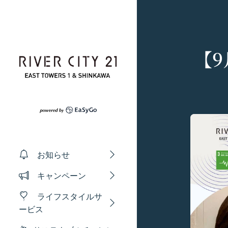
コンテンツへスキップ
【
プライバシーポリ
利用規約
Amazonギフト券
お知らせ
株式会社GOYOH（
株式会社GOYOHが
Amazon.co.jp
キャンペーン
る法律、その他関連
規約（以下「本規約
会員情報に登録され
い、正確性および機
本サービスをご利用
有効期限は発行から1
ライフスタイルサ
ギフト券を適用する方
本文中の用語の定義
ます。
ービス
当社が取得する情報
第1条（定義）
メールに記載された
お客様から直接取得