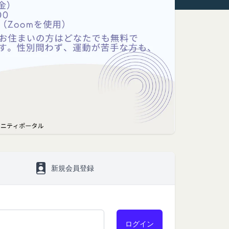
ます。
といいます。）をご提
いいます。
間対応) までお問い合わせく
をいいます。なお、利
よびIPアドレスを取得
、当社がこれを承認し
号、国、およびユーザ
報を取得する場合があ
新規会員登録
とを認めた場合、当社
より無効にすることが
ます。
が必要と判断して登録
提供している第三者サ
いいます。