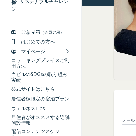
本規約において、次
サステナブルチャレン
ギフト券を適用する
当社は、お客様が当
「本サービス」
ジ
ギフト券番号を入力
供いただく場合があ
当社が提供するコミ
Amazonギフト券の利用方
氏名、生年月日、性
「契約者」
ださい。Amazonギフ
メールアドレス、電
本利用規約に基づく
ご意見箱
（会員専用）
アカウントへのアク
「利用者」
はじめての方へ
入力フォームその他
本利用規約に基づき
マイページ
当社が各サービスに
用者は契約者の事業
端末情報
コワーキングプレイスご利
「会員」
お客様が、端末または
用方法
本規約の内容の全て
する場合があります
当ビルのSDGsの取り組み
た特定の法人、団体
実績
ー名、もしくはメー
「登録希望者」
ります。
公式サイトはこちら
本サービスの利用を
位置情報
居住者様限定の宿泊プラン
「会員登録」
お客様が、端末また
第4条に規定する方法
ウェルネスTips
は、お客様の位置情
「登録情報」
できますが、無効に
居住者がオススメする近隣
メール
お客様のアクション
登録希望者及び利用
施設情報
お客様が、当社のサ
を求めた情報及びこ
配信コンテンツスケジュー