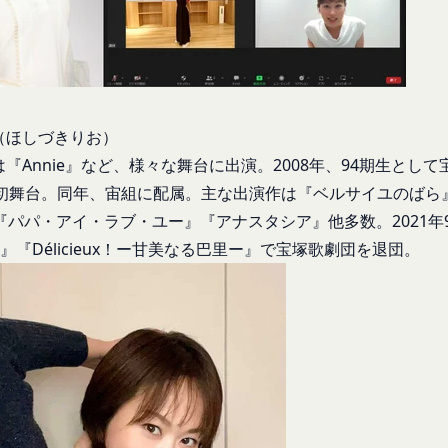
への不正なアクセスや漏洩等を防ぐため、セキュリティーの維持に努め
し、文言の修正等、会員に不利益を与えるものではない軽微な変更の場
営に照らして当社が不要と判断した場合、お客様から取得したお客様情
す。
生日後に本サービスの利用を行った場合、会員は本規約の変更に同意し
ービス以外のサービス又は提携パートナーが提供するサービスについて
、お客様情報を第三者と共有することがあります。（以下、当社がお客
従ってご利用ください。
います。）
される以下の各用語は各々以下に定める意味を有します。
（ほしづきりお）
場合
ービス）
『Annie』など、様々な舞台に出演。2008年、94期生として宝
意を得た場合、お客様情報（個人情報の場合もあります。）を第三者で
ービスは、次の各号に掲げるサービスとします。
で初舞台。同年、宙組に配属。主な出演作は『ベルサイユのばら』『T
ります。
タルサイトが提供する情報サービス
』『パパ・アイ・ラブ・ユー』『アナスタシア』他多数。2021年9月
者との共有
各種サービス
！ー』『Délicieux！ー甘美なる巴里ー』で宝塚歌劇団を退団。
析、メール送信、ホスティングサービス、カスタマーサービスなどを当
定めるサービスの内容を変更することができるものとします。
、または、当社のマーケティングのサポートを行う第三者に対して、お
本サービスの会員登録ページから当社の指定する方法に従い、会員登録
に対して会員登録の申し込みが行われた場合には、登録手続きにおいて
携のための共有
行ったものとみなします。
k、Googleアカウント、Twitterその他の外部サービスとの連携また
申請した者が以下の各号のいずれかの事由に該当する場合は、登録を拒
外部サービス運営会社にお客様情報を提供することがあります。
登録情報の全部又は一部につき虚偽、誤記又は記載漏れがあった場合
において、法律、規則、法的手段または公的もしくは政府機関からの要
、本サービス又は当社が提供するその他のサービスの利用に際して、