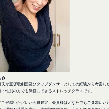
一部を開示することが必要になる場合があります。
を受けたことがあり、又は現在受けている場合
障、法の執行またはその他の交易の実現のために必要または適切である
後見人、被保佐人又は被補助人のいずれかであって、法定代理人、後見
一部を公開することがあります。
なかった場合
規約の執行、当社の運営またはお客様の保護のために、開示が合理的に
虚偽の事項が含まれている場合
全部または一部を開示することがあります。
約に違反した者またはその関係者であると当社が判断した場合
暴力団、暴力団員、右翼団体、反社会的勢力、その他これに準ずるも
は譲渡に際し、当社が取得した個人情報の全部または一部を関係者に移
たは資金提供その他を通じて反社会的勢力等の維持、運営もしくは経
力等との何らかの交流もしくは関係を行っていると当社が判断した場
するため委託先にお客様情報を提供または開示する場合、当該委託先に
適当でないと当社が判断した場合
更）
第三者への開示・提供および当社の提供目的以外の目的での利用を行わ
内容の全部または一部に関して変更が生じた場合、直ちに当社所定の方
ものとします。
人情報の内容を確認、訂正または利用停止を希望される場合には、個人
変更手続きを行わなかった場合には、既に登録済みの情報に基づく処理
内容
を負う範囲において、速やかに対応させていただきます。
め承諾します。
月氏が宝塚歌劇団及びタップダンサーとしての経験から考案し
は、本人確認をさせていただく場合があります。
定める変更手続きを行わなかったことにより生じた損害について、当社
齢・性別の方でも気軽にできるストレッチクラスです。
意見、ご質問、苦情のお申し出その他個人情報の取り扱いに関するお問
スワードの管理）
にご登録いただいた会員限定。会員様はどなたでもご参加いた
ます。
際に会員本人が設定し、承認・登録されたお客様IDおよびパスワー