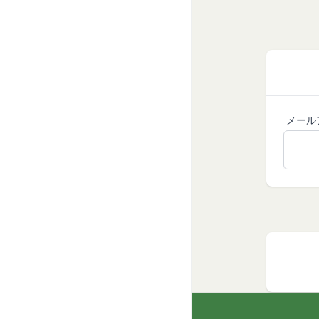
するとともに当社に
第10条（会員が提供
当社所定の方法によ
「提供物」といいま
利を取得することは
前項にかかわらず、
渡可能な使用、複製
メール
付与するものとしま
会員は、提供物につ
害していないことに
会員は、当社および
しないことをあらか
第11条（通知・連絡）
当社は、本サービス
社が適当と認める方
当社は、前項に定め
た場合は、当該変更
すべき時に会員に到
当社は、本条第１項