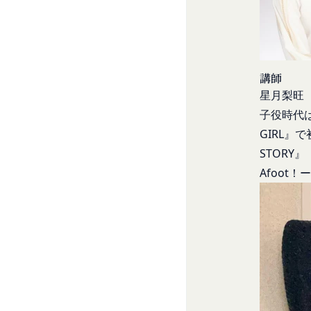
当社は、お客様情報
ものとします。ただ
当社の通常の事業運
略することができま
方法で消去します。
本規約変更の効力発
第三者への提供等
当社が提供する本サ
当社は、以下の場合
られる利用規約等に
講師
方を「提供先」とい
本契約において使用
星月梨旺
お客様の同意を得た
第3条（提供されるサ
子役時代は
当社は、お客様の同
当社が提供する本サ
GIRL』
に提供することがあ
コミュニティポー
STORY
第三者サービス提供
前各号に付随する
Afoot
支払処理、データ分
当社は、前項各号に
第4条（会員登録）
スを提供する第三者
会員登録手続きは、
とがあります。
ものとします。当社
外部サービスとの連
人が当該申し込みを
当社は、Faceboo
当社は、会員登録を
認証にあたり、当該
す。
法律上の理由
当社に提供された
お客様の居住国内外
当該登録希望者が