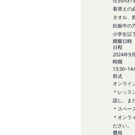
性別問わ
メールによるお問い
て一切の責任を負う
着替えの
営業時間内に順次回
会員は、お客様IDお
お問い合わせ内容に
タオル、
のとします。
承いただきますよう
妊娠中の
会員のお客様IDおよ
「@goyoh.jp
小学生以
は一切責任を負わない
メールによるお問い合
開催日時
一切の責任を負わな
日程
お使いのブラウザがS
当社は、当社所定の方
2024年
お電話でのお問い合
スワードに基づく会
組織・体制
時間
します。
当社は、管理担当役
13:30~14:
第7条（会員の退会）
免責
形式
会員は、当社所定の
当社は、以下の場合
オンライン
第8条（禁止事項）
お客様ご本人が本サ
会員は、本サービス
＊レッス
お客様が自ら本サー
ってはならないもの
認し、ま
改善
本規約および法令
＊スペー
当社は、利用者情報
会員登録または登
ポリシーをお客様の
＊オンラ
本サービスの運営
別途定める場合を除
ださい。
当社または第三者
様の同意が必要とな
費用