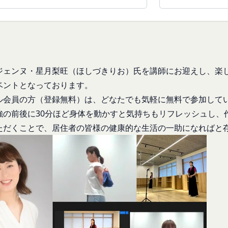
て提供した情報を、当社は取得・保管することがあります。お客様のサ
関する情報も取得することがあります。
本サービスの利用に関する権利の総体をいいます。
携により取得する情報
が利用するIDおよびその他外部サービスのプライバシー設定により
せて、会員とその他の者とを識別するために用いられる符号をいいます
することがあります。
の利用目的
る契約に基づき、本サービスと提携するサービス（以下「提携サービス
ジェンヌ・星月梨旺（ほしづきりお）氏を講師にお迎えし、楽
ご提供いただいたお客様情報を、当社各サービスの利用規約において定
を行う者をいいます。
ベントとなっております。
囲）
）について
ル会員の方（登録無料）は、どなたでも気軽に無料で参加して
社間において本サービスの利用に関し適用され、登録手続き完了後の本
てより使いやすく、より価値ある情報を提供するためにCookie(以
強の前後に30分ほど身体を動かすと気持ちもリフレッシュし、
利義務関係を定めるものです。
を含みます。)を使用することがあります。
ただくことで、居住者の皆様の健康的な生活の一助になればと
イト上に本サービスに関する個別規定や追加規定を掲載する場合、又
サイトを利用されたときにご利用のパソコンや携帯端末に一時的にデー
に関するルール等を発信する場合、それらは本規約の一部を構成するも
とにより当社のサーバに、当社サイト内におけるお客様の行動履歴(ア
が本規約と抵触する場合には、当該個別規定、追加規定又はルール等が
)や、年齢や性別、職業、居住地域、位置情報等個人が特定できない属
が特定できないもの)を取得することがあります。
更する必要が生じた場合には、会員の明示の承諾を得ることなく、本規
する情報の取得を望まれない場合は、ブラウザや携帯端末の設定により
能です。なお、クッキーの受け取りを拒否された場合、当社のサービス
変更をするときは、その効力発生日を定め、かつ、本規約を変更する旨
す。
生日を、会員に対し、本規約変更の効力発生日前に、第11条に定め