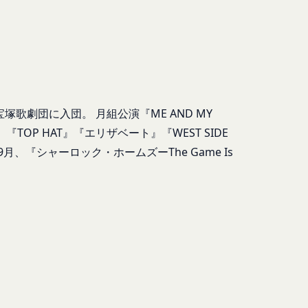
ます。また、当社は、
合には、当該通知を省
報を安全かつ合理的な
たものとみなします。
は、各サービスに定め
様情報を提供した相手
塚歌劇団に入団。 月組公演『ME AND MY
ある会社、組織、個人
OP HAT』『エリザベート』『WEST SIDE
、『シャーロック・ホームズーThe Game Is
社の代理で行うサービ
客様情報を提供するこ
を希望する本人が行う
氏名等を入力された本
は外部サービスを利用した
否することがありま
求により、当社がお客
過去にアカウント削除