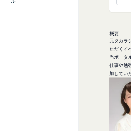
ービス提供者を通じ
ル
「アカウント」
の利用者との交流に
各会員が保有する、
外部サービスとの連
「パスワード」
外部サービスでお客様
登録情報と組み合わ
を認めた情報を取得
「提携パートナー」
概要
取得した個人情報等
当社との間で締結す
元タカラ
当社は、お客様から
供し、又はその運営
で利用します。
ただくイ
第2条（総則・適用範
Cookie（クッキー
当ポータ
本規約は、会員と当
当社は、お客様にとっ
仕事や勉
び当社と会員との権
す。これに類似の技術
加してい
当社が、当社ウェブサ
クッキーは、ウェブ
法により本サービス
で、これを利用するこ
加規定又はルール等
ンテンツ、参照順序等
す。
合わせによっても個人
当社は、本規約を変
お客様がご自身に関
きるものとします。
を拒否することも可
前項による本規約の
くなることがありま
内容並びにその効力発
適正管理