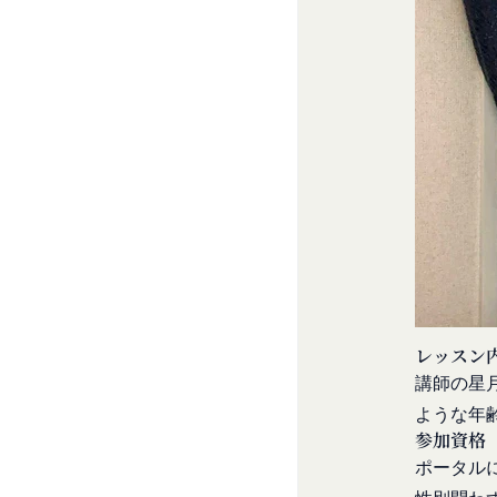
様情報の全部または
等の利用停止措置
当社は、国家安全保
未成年者、成年被
様情報の全部または
の同意等を得てい
当社は、当社の利用
会員登録の申請に
場合、お客様情報の
過去に当社との契
売却または合併
反社会的勢力等（
組織再編、合併また
同じ。）であるま
す。
する等反社会的勢
委託先等の管理
当社は、業務を委託
その他会員登録が
第5条（登録内容の変
よび保護を行わせ、
会員は、登録情報の
よび監督します。
更する手続きを行う
開示・訂正等
お客様がご自身の個
会員が前項に定める
レッスン
令により当社が義務
することをあらかじ
講師の星
なお、かかる場合に
会員が本条第１項に
ような年
お問い合わせ
ん。
参加資格
開示等のご希望、ご
第6条（IDおよびパ
ポータル
口までお願いいたし
会員は、会員登録等の