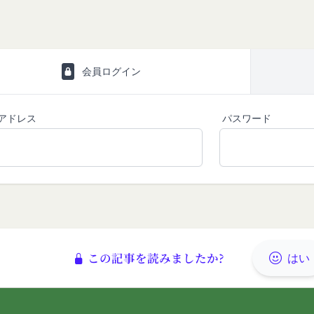
何等の損害、損失または不利益等を与えないものとします。
する提供物に関する知的財産権等）
り会員が提供する商品レビュー、画像データその他一切の提供物（以下
す。）に関する知的財産権等の権利は、従前どおり会員が保持するもの
ありません。
会員ログイン
会員は当社に対し、提供物に関し、無償、地域無限定、非独占的、サブ
、配布、派生著作物の作成、表示および実行（以下「使用等」といいま
アドレス
パスワード
す。
いて、自らが使用等についての適法な権利を有していることおよび提供
ついて保証するものとします。
当社から提供物の権利を承継しまたは使用許諾を受けた第三者に対して
じめ承諾するものとします。
の利用に関して、書面の送付、電子メールの送信、当社ウェブサイト上
法により会員に通知を行うことができるものとし、会員はこれに同意す
る通知を書面の送付、電子メールの送信によって行う場合、会員が申込
この記事を読みましたか?
はい
時とします。）に届け出た連絡先に対して通知を行えば足りるものとし
達したものとみなします。
の通知を当社ウェブサイト上における掲示の方法によって行う場合、当