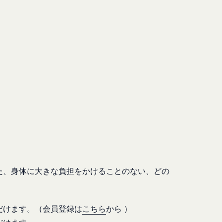
と判断した場合、お客
人､保佐人又は補助人
必要であると判断する
のを意味します。以下
転することがありま
営に協力もしくは関与
合
対し、適切な取扱いお
ないよう適切に管理お
法により登録内容を変
情報保護法その他の法
を適正・有効なものと
た、身体に大きな負担をかけることのない、どの
は一切責任を負いませ
い合わせは、下記の窓
だけます。（会員登録は
こちら
から ）
ドの利用、管理につい