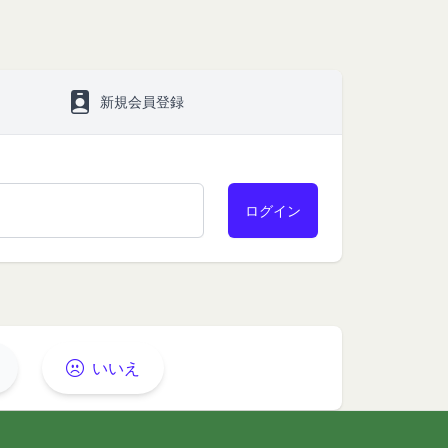
、これらをまとめて
とし、当社がかかる権
新規会員登録
ライセンス可能かつ譲
す。）に関する権利を
物が第三者の権利を侵
、著作者人格権を行使
における掲示その他当
るものとします。
時（変更手続きを行っ
いいえ
、当該通知は通常到達
該通知が当社ウェブサ