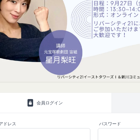
の各号に掲げる用語の意義は、当該各号に定めるところによるものとし
に移動します。
社のサービスの登録手続を行う場合、以下の情報（以下「お客様情報」
し、
ここに適用
を選択します。
ります。
ュニティポータルサイト及び連携により利用できるすべてのサービスを
法に関しましては、Amazon のカスタマーサポート(0120-999-373 / 24時
別、職業等プロフィールに関する情報
ト券細則については、
こちら
をご確認ください。
話番号、住所等連絡先に関する情報
利用契約を当社と締結している方をいいます。
セス者の本人確認に必要なパスワード等のその他の情報
閉じる
当社が定める方法を通じてお客様が入力または送信する情報
、契約者が本サービスの利用を認めた特定の法人、団体、個人の第三者
おいて取得すると定めた情報
のために本サービスを利用されているものとみなします。
携帯端末上で当社のサービスを利用する場合、当社は、端末識別子お
を承認いただいた上、本サービス所定の手続きに従い会員登録を申請し
。また、当社は、お客様が端末に関連付けた名前、端末の種類、電話番
、個人をいいます。
ルアドレスなど、お客様が提供することを選択したその他のあらゆる情
希望する法人、団体、個人をいいます。
会員ログイン
は携帯端末上で当社のサービスを利用し、そこで位置情報を提供するこ
に従って、登録希望者が行う本サービスの利用登録をいいます。
報を取得することがあります。通常はお客様のブラウザや端末の設定に
した場合には当社のサービスの一部が利用できなくなくなることがあり
アドレス
パスワード
に関する情報
者が会員登録時に登録した当社が定める情報、本サービス利用中に当社
ービスを利用する際、直接当社に提供した情報および当社のサービスを
れらの情報について利用者自身が追加、変更を行った場合の当該情報を