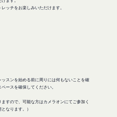
だけます。
トレッチをお楽しみいただけます。
漏洩してはならないも
ます。あらかじめご了
る損害について、当社
損害について、当社は
おります。お客さまが
んので、その場合には
該お客様IDおよびパ
会員に帰属するものと
改善を実施します。
場合
おそれのある行為を行
レッスンを始める前に周りには何もないことを確
スペースを確保してください。
し、必要に応じて、本
ーについては、当社が
りますので、可能な方はカメラオンにてご参加く
それのある行為
す。但し、法令上お客
態となります。）
たは利益を侵害する行
同意を取得するものと