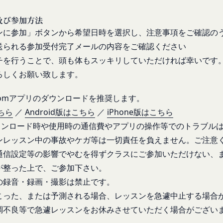
を誹謗、中傷する行為
及び参加方法
者に対して、迷惑、不利益または損害を与える行為
ビスは、当社が管理するサービス以外のサービスへのリンクを含む場合
ンに参加」ボタンから希望日時を選択し、注意事項をご確認の
スワードを不正に使用する行為
や利用者情報の保護については、当社は一切責任を負いません。
送られる参加受付完了メールの内容をご確認ください
、営利目的で商品等を購入する行為
日
チを行うことで、頭も体もスッキリしていただければ幸いです
適切と判断する行為
ろしくお願い致します。
に違反すると当社が判断した場合、当社は、通知または催告をすること
閉じる
る一切のサービスの利用禁止、停止、本サービス上に公開した提供物（
oomアプリのダウンロードを推奨します。
除その他の必要な措置を講じることができるものとします。
ちら
／
Android版はこちら
／
iPhone版はこちら
措置を講じた場合において、当社は、会員に対し、当該措置を講じた理
ダウンロード時や使用時の通信費やアプリの操作等でのトラブル
に生じた損害を賠償する義務並びにその他一切の義務を負わないものと
るコンテンツに関する知的財産権等）
ンレッスン中の事故やケガ等は一切責任を負えません。ご注意
会員に提供する文章、イラスト、デザイン、写真、画像、ロゴ、アイコ
通信設定等の影響でやむを得ずクラスにご参加いただけない、
ツ」といいます。）の著作権、商標権およびその他の知的財産権は全て
が整った上で、ご参加下さい。
する者に帰属するものであり、会員はこれらの権利を侵害する行為を行
の録音・録画・撮影は禁止です。
、本サービスのコンテンツその他掲載内容の全部または一部を権利者の
こった、または予測される場合、レッスンを急遽中止する場合
配布、掲示、販売、出版など）する行為は固く禁止します。
調不良等で急遽レッスンをお休みさせていただく場合がござい
に違反して第三者との間で問題が生じた場合、自己の責任と費用にお