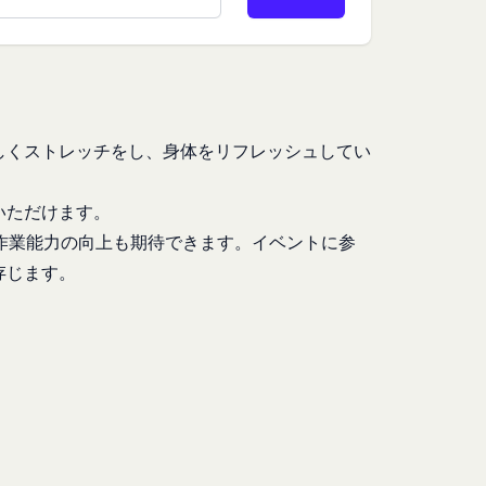
ービスご利用状況、他
お客様が提携先に開示
。
」といいます。）を提
しくストレッチをし、身体をリフレッシュしてい
める利用目的の範囲内
いただけます。
サービスの提供条件及
下「クッキー」といいま
作業能力の向上も期待できます。イベントに参
存じます。
は第11条に定める方
タを保存させるもの
のとし、個別規定、追
クセスしたURL、コ
優先されるものとしま
性情報(それらの組み
約を変更することがで
、クッキーの受け取り
の一部がご利用できな
及び変更後の本規約の
る方法により通知する