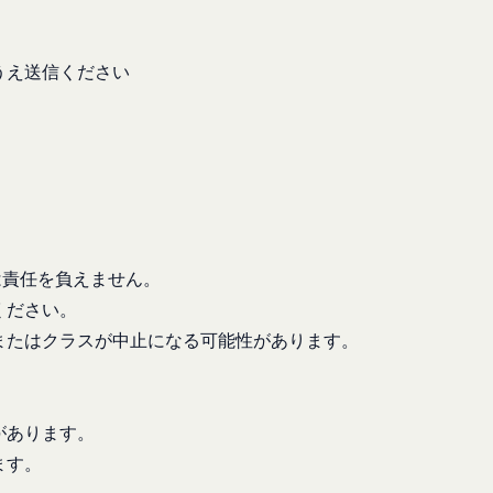
があり、これら外部サ
うえ送信ください
。
なく、当該会員の登録
本規約第10条3項で
由を開示する義務及び
は責任を負えません。
します。
ください。
ン、映像、プログラム
またはクラスが中止になる可能性があります。
当社または当社にコン
わないものとします。
許可なく使用（複製、
があります。
ます。
いてかかる問題を解決