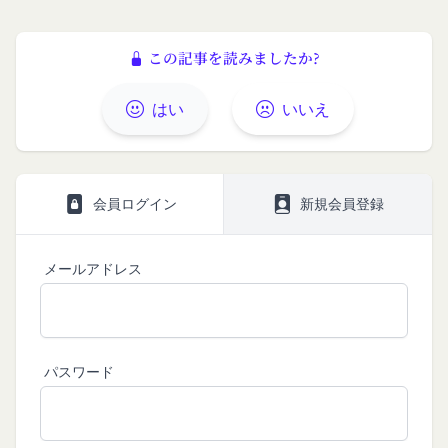
第三者への提供等
い。
当社は、以下の場合、お客様情報を第三者と共有す
本契約において使用される以下の各用語は各々以下
この記事を読みましたか?
ることがあります。（以下、当社がお客様情報を提
に定める意味を有します。
供した相手方を「提供先」といいます。）
第3条（提供されるサービス）
はい
いいえ
お客様の同意を得た場合
当社が提供する本サービスは、次の各号に掲げるサ
当社は、お客様の同意を得た場合、お客様情報（個
ービスとします。
人情報の場合もあります。）を第三者である会社、
コミュニティポータルサイトが提供する情報サ
組織、個人に提供することがあります。
ービス
会員ログイン
新規会員登録
第三者サービス提供者との共有
前各号に付随する各種サービス
支払処理、データ分析、メール送信、ホスティング
当社は、前項各号に定めるサービスの内容を変更す
サービス、カスタマーサービスなどを当社の代理で
ることができるものとします。
メールアドレス
第4条（会員登録）
行うサービスを提供する第三者、または、当社のマ
会員登録手続きは、本サービスの会員登録ページか
ーケティングのサポートを行う第三者に対して、お
ら当社の指定する方法に従い、会員登録を希望する
客様情報を提供することがあります。
本人が行うものとします。当社に対して会員登録の
外部サービスとの連携のための共有
パスワード
申し込みが行われた場合には、登録手続きにおいて
当社は、Facebook、Googleアカウント、Twitter
氏名等を入力された本人が当該申し込みを行ったも
その他の外部サービスとの連携または外部サービス
のとみなします。
を利用した認証にあたり、当該外部サービス運営会