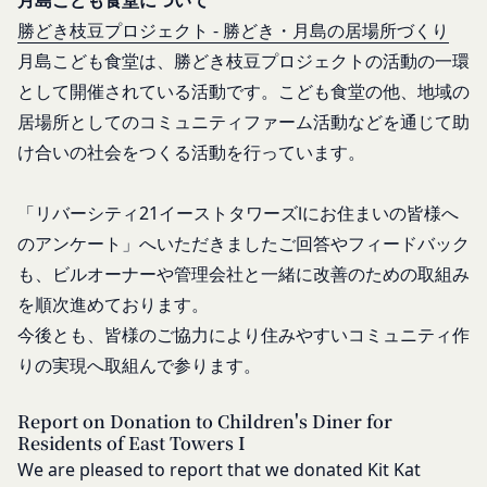
月島こども食堂について
ス所定の手続きに従い会員登録を申請し、当社がこ
を利用する場合、当社は、端末識別子およびIPアド
勝どき枝豆プロジェクト - 勝どき・月島の居場所づくり
れを承認した特定の法人、団体、個人をいいます。
レスを取得する場合があります。また、当社は、お
月島こども食堂は、勝どき枝豆プロジェクトの活動の一環
「登録希望者」
客様が端末に関連付けた名前、端末の種類、電話番
として開催されている活動です。こども食堂の他、地域の
本サービスの利用を希望する法人、団体、個人をい
号、国、およびユーザー名、もしくはメールアドレ
います。
居場所としてのコミュニティファーム活動などを通じて助
スなど、お客様が提供することを選択したその他の
「会員登録」
け合いの社会をつくる活動を行っています。
あらゆる情報を取得する場合があります。
第4条に規定する方法に従って、登録希望者が行う
位置情報
本サービスの利用登録をいいます。
お客様が、端末または携帯端末上で当社のサービス
「リバーシティ21イーストタワーズⅠにお住まいの皆様へ
「登録情報」
を利用し、そこで位置情報を提供することを認めた
のアンケート」へいただきましたご回答やフィードバック
登録希望者及び利用者が会員登録時に登録した当社
場合、当社は、お客様の位置情報を取得することが
も、ビルオーナーや管理会社と一緒に改善のための取組み
が定める情報、本サービス利用中に当社が必要と判
あります。通常はお客様のブラウザや端末の設定に
を順次進めております。
断して登録を求めた情報及びこれらの情報について
より無効にすることができますが、無効にした場合
今後とも、皆様のご協力により住みやすいコミュニティ作
利用者自身が追加、変更を行った場合の当該情報を
には当社のサービスの一部が利用できなくなくなる
りの実現へ取組んで参ります。
いいます。
ことがあります。
お客様のアクションに関する情報
「アカウント」
お客様が、当社のサービスを利用する際、直接当社
Report on Donation to Children's Diner for
各会員が保有する、本サービスの利用に関する権利
Residents of East Towers I
に提供した情報および当社のサービスを提供してい
の総体をいいます。
We are pleased to report that we donated Kit Kat
る第三者サービス提供者を通じて提供した情報を、
「パスワード」