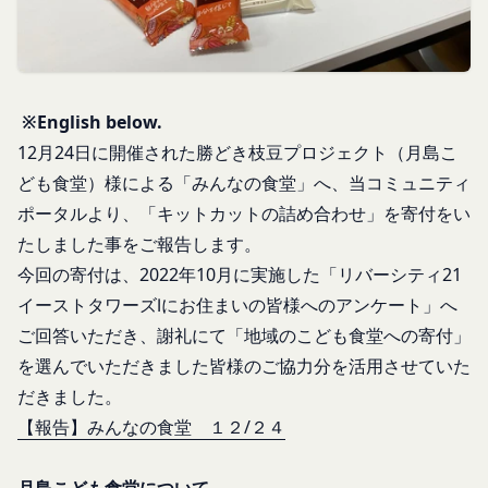
持に努めます。
本規約を必ずお読みになり、本規約に同意いただく
メールに記載されたギフト券番号をご用意くださ
本文中の用語の定義は、個人情報保護法および関連
必要があります。
い。
第1条（定義）
法令によります。
ギフト券を適用する
に移動します。
本規約において、次の各号に掲げる用語の意義は、
当社が取得する情報および取得方法
ギフト券番号を入力し、
ここに適用
を選択します。
お客様から直接取得する情報
当該各号に定めるところによるものとします。
※English below.
Amazonギフト券の利用方法に関しましては、Amazon の
当社は、お客様が当社のサービスの登録手続を行う
「本サービス」
カスタマーサポート(0120-999-373 / 24時間対応) までお
12月24日に開催された勝どき枝豆プロジェクト（月島こ
場合、以下の情報（以下「お客様情報」といいま
問い合わせください。Amazonギフト券細則については、
当社が提供するコミュニティポータルサイト及び連
ども食堂）様による「みんなの食堂」へ、当コミュニティ
こちら
をご確認ください。
す。）をご提供いただく場合があります。
携により利用できるすべてのサービスをいいます。
ポータルより、「キットカットの詰め合わせ」を寄付をい
氏名、生年月日、性別、職業等プロフィールに関す
「契約者」
閉じる
たしました事をご報告します。
る情報
本利用規約に基づく利用契約を当社と締結している
メールアドレス、電話番号、住所等連絡先に関する
今回の寄付は、2022年10月に実施した「リバーシティ21
方をいいます。
情報
イーストタワーズⅠにお住まいの皆様へのアンケート」へ
「利用者」
アカウントへのアクセス者の本人確認に必要なパス
本利用規約に基づき、契約者が本サービスの利用を
ご回答いただき、謝礼にて「地域のこども食堂への寄付」
ワード等のその他の情報
認めた特定の法人、団体、個人の第三者をいいま
を選んでいただきました皆様のご協力分を活用させていた
入力フォームその他当社が定める方法を通じてお客
す。なお、利用者は契約者の事業のために本サービ
だきました。
様が入力または送信する情報
スを利用されているものとみなします。
【報告】みんなの食堂 １２/２４
当社が各サービスにおいて取得すると定めた情報
「会員」
端末情報
本規約の内容の全てを承認いただいた上、本サービ
お客様が、端末または携帯端末上で当社のサービス