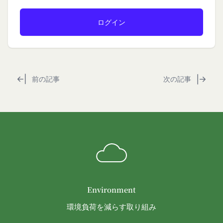
当社は、会員登録を申請した者が以下の各号のいず
社にお客様情報を提供することがあります。
れかの事由に該当する場合は、登録を拒否すること
法律上の理由
があります。
お客様の居住国内外において、法律、規則、法的手
当社に提供された登録情報の全部又は一部につ
段または公的もしくは政府機関からの要求により、
き虚偽、誤記又は記載漏れがあった場合
当社がお客様情報の全部または一部を開示すること
当該登録希望者が、本サービス又は当社が提供
が必要になる場合があります。
前の記事
次の記事
するその他のサービスの利用に際して、過去に
当社は、国家安全保障、法の執行またはその他の交
アカウント削除等の利用停止措置を受けたこと
易の実現のために必要または適切であると判断した
があり、又は現在受けている場合
場合、お客様情報の全部または一部を公開すること
未成年者、成年被後見人、被保佐人又は被補助
があります。
人のいずれかであって、法定代理人、後見人､保
当社は、当社の利用規約の執行、当社の運営または
佐人又は補助人の同意等を得ていなかった場合
お客様の保護のために、開示が合理的に必要である
会員登録の申請に虚偽の事項が含まれている場
と判断する場合、お客様情報の全部または一部を開
合
示することがあります。
過去に当社との契約に違反した者またはその関
売却または合併
Environment
係者であると当社が判断した場合
組織再編、合併または譲渡に際し、当社が取得した
反社会的勢力等（暴力団、暴力団員、右翼団
環境負荷を減らす取り組み
個人情報の全部または一部を関係者に移転すること
体、反社会的勢力、その他これに準ずるものを
があります。