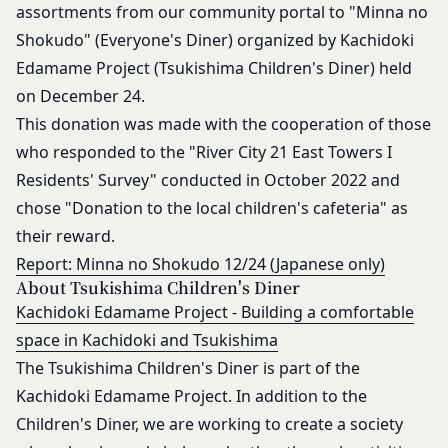
assortments from our community portal to "Minna no
当社は取得・保管することがあります。お客様のサ
登録情報と組み合わせて、会員とその他の者とを識
ービスご利用状況、他の利用者との交流に関する情
Shokudo" (Everyone's Diner) organized by Kachidoki
別するために用いられる符号をいいます。
報も取得することがあります。
「提携パートナー」
Edamame Project (Tsukishima Children's Diner) held
外部サービスとの連携により取得する情報
当社との間で締結する契約に基づき、本サービスと
on December 24.
外部サービスでお客様が利用するIDおよびその他
提携するサービス（以下「提携サービス」といいま
This donation was made with the cooperation of those
外部サービスのプライバシー設定によりお客様が提
す。）を提供し、又はその運営を行う者をいいま
who responded to the "River City 21 East Towers I
携先に開示を認めた情報を取得することがありま
す。
Residents' Survey" conducted in October 2022 and
す。
第2条（総則・適用範囲）
取得した個人情報等の利用目的
chose "Donation to the local children's cafeteria" as
本規約は、会員と当社間において本サービスの利用
当社は、お客様からご提供いただいたお客様情報
に関し適用され、登録手続き完了後の本サービスの
their reward.
を、当社各サービスの利用規約において定める利用
提供条件及び当社と会員との権利義務関係を定める
Report: Minna no Shokudo 12/24 (Japanese only)
目的の範囲内で利用します。
ものです。
About Tsukishima Children's Diner
Cookie（クッキー）について
当社が、当社ウェブサイト上に本サービスに関する
Kachidoki Edamame Project - Building a comfortable
当社は、お客様にとってより使いやすく、より価値
個別規定や追加規定を掲載する場合、又は第11条
space in Kachidoki and Tsukishima
ある情報を提供するためにCookie(以下「クッキ
に定める方法により本サービスに関するルール等を
The Tsukishima Children's Diner is part of the
ー」といいます。これに類似の技術を含みます。)
発信する場合、それらは本規約の一部を構成するも
を使用することがあります。
Kachidoki Edamame Project. In addition to the
のとし、個別規定、追加規定又はルール等が本規約
クッキーは、ウェブサイトを利用されたときにご利
Children's Diner, we are working to create a society
と抵触する場合には、当該個別規定、追加規定又は
用のパソコンや携帯端末に一時的にデータを保存さ