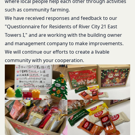
where local people help each other through activities
ルール等が優先されるものとします。
せるもので、これを利用することにより当社のサー
such as community farming.
当社は、本規約を変更する必要が生じた場合には、
バに、当社サイト内におけるお客様の行動履歴(ア
We have received responses and feedback to our
会員の明示の承諾を得ることなく、本規約を変更す
クセスしたURL、コンテンツ、参照順序等)や、年
"Questionnaire for Residents of River City 21 East
ることができるものとします。
齢や性別、職業、居住地域、位置情報等個人が特定
前項による本規約の変更をするときは、その効力発
Towers I," and are working with the building owner
できない属性情報(それらの組み合わせによっても
生日を定め、かつ、本規約を変更する旨及び変更後
and management company to make improvements.
個人が特定できないもの)を取得することがありま
の本規約の内容並びにその効力発生日を、会員に対
We will continue our efforts to create a livable
す。
し、本規約変更の効力発生日前に、第11条に定め
お客様がご自身に関する情報の取得を望まれない場
community with your cooperation.
る方法により通知するものとします。ただし、文言
合は、ブラウザや携帯端末の設定により、クッキー
の修正等、会員に不利益を与えるものではない軽微
の受け取りを拒否することも可能です。なお、クッ
な変更の場合には、当該通知を省略することができ
キーの受け取りを拒否された場合、当社のサービス
ます。
の一部がご利用できなくなることがあります。
本規約変更の効力発生日後に本サービスの利用を行
適正管理
当社は、お客様情報への不正なアクセスや漏洩等を
った場合、会員は本規約の変更に同意したものとみ
防ぐため、セキュリティーの維持に努めます。ま
なします。
た、当社は、当社の通常の事業運営に照らして当社
当社が提供する本サービス以外のサービス又は提携
が不要と判断した場合、お客様から取得したお客様
パートナーが提供するサービスについては、各サー
情報を安全かつ合理的な方法で消去します。
ビスに定められる利用規約等に従ってご利用くださ