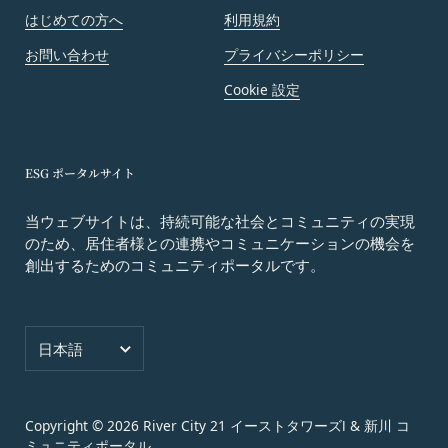
会員は、当社所定の退会手続の完了により、会員登
お客様ご本人が本サービスの機能又は別の手段を用
はじめての方へ
利用規約
録を抹消することができます。
いて第三者に利用者情報を明らかにした場合
第8条（禁止事項）
お問い合わせ
プライバシーポリシー
お客様が自ら本サービス上に入力した情報等によ
会員は、本サービスの利用に際して、以下の各号の
Cookie 設定
り、個人を識別し得る状態に至った場合
いずれかに該当する行為または該当するおそれのあ
改善
る行為を行ってはならないものとします。
当社は、利用者情報の取扱いに関する運用状況を適
本規約および法令に違反する行為、犯罪に結び
宜見直し、継続的な改善に努めるものとし、必要に
ESG ポータルサイト
つく行為または公序良俗に反する行為
応じて、本ポリシーをお客様の事前の了承を得るこ
会員登録または登録内容の変更の際に虚偽の会
となく変更することがあります。変更後の本ポリシ
当ウェブサイトは、持続可能な社会とコミュニティの実現
員情報を入力する行為
ーについては、当社が別途定める場合を除いて、当
のため、居住者様との連携やコミュニケーションの機会を
本サービスの運営を妨害するおそれのある行為
社ウェブサイトでの公示後、すぐに効力が発生する
創出するためのコミュニティポータルです。
または本サービスに支障を生じさせるおそれの
ものとします。但し、法令上お客様の同意が必要と
ある行為
なるような内容の変更を行うときは、当社が定める
当社または第三者の財産権、プライバシー権、
方法により、お客様の同意を取得するものとしま
言語
日本語
著作権等の知的財産権、その他の権利または利
す。
益を侵害する行為
その他の注意事項
当社または第三者を誹謗、中傷する行為
当社が提供するサービスは、当社が管理するサービ
Copyright © 2026
River City 21 イーストタワーズⅠ & 新川 コ
当社もしくは第三者に対して、迷惑、不利益ま
ス以外のサービスへのリンクを含む場合があり、こ
ミュニティポータル