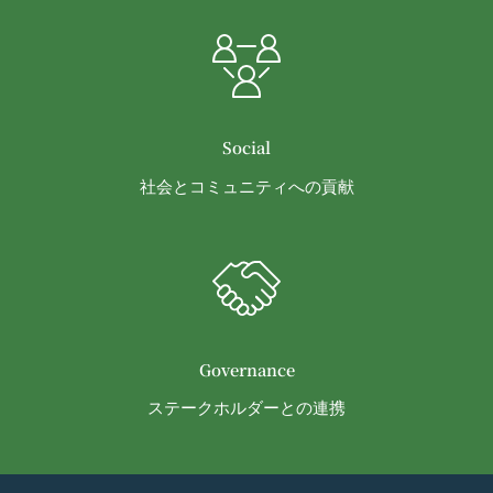
意味します。以下同じ。）であるまたは資金提
委託先等の管理
当社は、業務を委託するため委託先にお客様情報を
供その他を通じて反社会的勢力等の維持、運営
提供または開示する場合、当該委託先に対し、適切
もしくは経営に協力もしくは関与する等反社会
な取扱いおよび保護を行わせ、第三者への開示・提
的勢力等との何らかの交流もしくは関係を行っ
供および当社の提供目的以外の目的での利用を行わ
ていると当社が判断した場合
Social
ないよう適切に管理および監督します。
その他会員登録が適当でないと当社が判断した
開示・訂正等
場合
社会とコミュニティへの貢献
お客様がご自身の個人情報の内容を確認、訂正また
第5条（登録内容の変更）
は利用停止を希望される場合には、個人情報保護法
会員は、登録情報の内容の全部または一部に関して
その他の法令により当社が義務を負う範囲におい
変更が生じた場合、直ちに当社所定の方法により登
て、速やかに対応させていただきます。
録内容を変更する手続きを行うものとします。
なお、かかる場合には、本人確認をさせていただく
会員が前項に定める変更手続きを行わなかった場合
場合があります。
には、既に登録済みの情報に基づく処理を適正・有
お問い合わせ
Governance
効なものとすることをあらかじめ承諾します。
開示等のご希望、ご意見、ご質問、苦情のお申し出
会員が本条第１項に定める変更手続きを行わなかっ
ステークホルダーとの連携
その他個人情報の取り扱いに関するお問い合わせ
たことにより生じた損害について、当社は一切責任
は、下記の窓口までお願いいたします。
を負いません。
メールによるお問い合わせ
第6条（IDおよびパスワードの管理）
営業時間内に順次回答いたします。