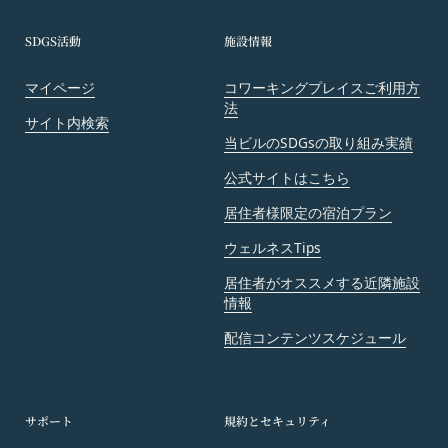
会員は、会員登録等の際に会員本人が設定し、承
お問い合わせ内容によっては回答にお時間をいただ
認・登録されたお客様IDおよびパスワードの利
SDGS活動
施設情報
く場合や、ご返答できない場合がございます。あら
用、管理について一切の責任を負うものとします。
かじめご了承いただきますようお願い致します。
会員は、お客様IDおよびパスワードの第三者への
マイページ
コワーキングプレイスご利用方
「@goyoh.jp」を含むメールアドレスから受信でき
譲渡、承継、名義変更、貸与、開示又は漏洩しては
法
サイト内検索
るよう、あらかじめご設定ください。
ならないものとします。
当ビルのSDGsの取り組み実績
メールによるお問い合わせについて、お客さまの個
会員のお客様IDおよびパスワードの使用上の過失
人情報保護のため、SSL通信を使用しております。
公式サイトはこちら
または第三者による不正使用等に起因する損害につ
お客さまがお使いのブラウザがSSL通信非対応の場
いて、当社は一切責任を負わないものとします。
居住者様限定の宿泊プラン
合には、このお問い合わせフォームは利用できませ
会員のお客様IDおよびパスワードの失念に起因す
ウェルネスTips
んので、その場合にはお電話でのお問い合わせをお
る損害について、当社は一切の責任を負わないもの
願いいたします。
居住者がオススメする近隣施設
とします。
組織・体制
情報
当社は、当社所定の方法により会員のお客様IDお
当社は、管理担当役員を利用者情報管理責任者と
よびパスワードの一致を確認した場合、当該お客様
配信コンテンツスケジュール
し、利用者情報の適正な管理及び継続的な改善を実
IDおよびパスワードに基づく会員が、本サービス
施します。
を利用したものとみなし、その場合の責任は全て当
免責
該会員に帰属するものとします。
当社は、以下の場合には、何らの責任を負いませ
サポート
規約とセキュリティ
第7条（会員の退会）
ん。