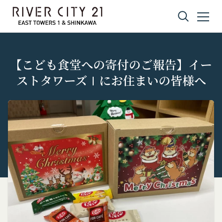
コンテンツへスキップ
【こども食堂への寄付のご報告】イー
ストタワーズⅠにお住まいの皆様へ
プライバシーポリシー
利用規約
Amazonギフト券
株式会社GOYOH（以下「当社」といいます。）
株式会社GOYOHが運営するコミュニティポータル
Amazon.co.jpで使えるデジタル商品券です。
は、当社が運営する各サービスにおいて、個人情報
サイトサービス（以下「本サービス」といいま
会員情報に登録されているメールアドレス宛にギフ
の保護に関する法律、その他関連する法令等を遵守
す。）のご利用規約（以下「本規約」といいま
ト券番号を贈ります。
するとともに、以下の方針に沿ってお客様からお預
す。）を下記の通り定めます。
有効期限は発行から10年です。
ギフト券を適用する方法:
かりした情報を取り扱い、正確性および機密性の保
本サービスをご利用される方は、ご登録される前に