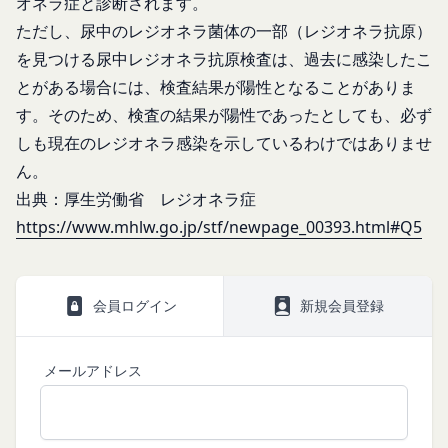
オネラ症と診断されます。
IDおよびパスワードに基づく会員が、本サービス
施します。
ただし、尿中のレジオネラ菌体の一部（レジオネラ抗原）
を利用したものとみなし、その場合の責任は全て当
免責
を見つける尿中レジオネラ抗原検査は、過去に感染したこ
該会員に帰属するものとします。
当社は、以下の場合には、何らの責任を負いませ
第7条（会員の退会）
とがある場合には、検査結果が陽性となることがありま
ん。
会員は、当社所定の退会手続の完了により、会員登
お客様ご本人が本サービスの機能又は別の手段を用
す。そのため、検査の結果が陽性であったとしても、必ず
録を抹消することができます。
いて第三者に利用者情報を明らかにした場合
しも現在のレジオネラ感染を示しているわけではありませ
第8条（禁止事項）
お客様が自ら本サービス上に入力した情報等によ
会員は、本サービスの利用に際して、以下の各号の
ん。
り、個人を識別し得る状態に至った場合
いずれかに該当する行為または該当するおそれのあ
出典：厚生労働省 レジオネラ症
改善
る行為を行ってはならないものとします。
https://www.mhlw.go.jp/stf/newpage_00393.html#Q5
当社は、利用者情報の取扱いに関する運用状況を適
本規約および法令に違反する行為、犯罪に結び
宜見直し、継続的な改善に努めるものとし、必要に
つく行為または公序良俗に反する行為
応じて、本ポリシーをお客様の事前の了承を得るこ
会員登録または登録内容の変更の際に虚偽の会
会員ログイン
新規会員登録
となく変更することがあります。変更後の本ポリシ
員情報を入力する行為
ーについては、当社が別途定める場合を除いて、当
本サービスの運営を妨害するおそれのある行為
社ウェブサイトでの公示後、すぐに効力が発生する
メールアドレス
または本サービスに支障を生じさせるおそれの
ものとします。但し、法令上お客様の同意が必要と
ある行為
なるような内容の変更を行うときは、当社が定める
当社または第三者の財産権、プライバシー権、
方法により、お客様の同意を取得するものとしま
著作権等の知的財産権、その他の権利または利