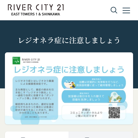
コンテンツへスキップ
レジオネラ症に注意しましょう
プライバシーポリシー
利用規約
Amazonギフト券
株式会社GOYOH（以下「当社」といいます。）
株式会社GOYOHが運営するコミュニティポータル
Amazon.co.jpで使えるデジタル商品券です。