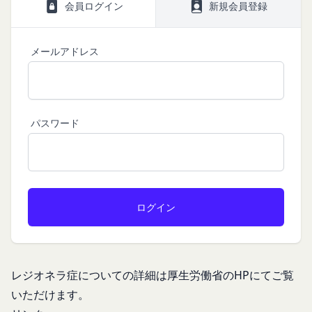
は、当社が運営する各サービスにおいて、個人情報
サイトサービス（以下「本サービス」といいま
会員情報に登録されているメールアドレス宛にギフ
会員ログイン
新規会員登録
の保護に関する法律、その他関連する法令等を遵守
す。）のご利用規約（以下「本規約」といいま
ト券番号を贈ります。
するとともに、以下の方針に沿ってお客様からお預
す。）を下記の通り定めます。
有効期限は発行から10年です。
メールアドレス
ギフト券を適用する方法:
かりした情報を取り扱い、正確性および機密性の保
本サービスをご利用される方は、ご登録される前に
持に努めます。
本規約を必ずお読みになり、本規約に同意いただく
メールに記載されたギフト券番号をご用意くださ
本文中の用語の定義は、個人情報保護法および関連
必要があります。
い。
第1条（定義）
法令によります。
ギフト券を適用する
に移動します。
本規約において、次の各号に掲げる用語の意義は、
パスワード
当社が取得する情報および取得方法
ギフト券番号を入力し、
ここに適用
を選択します。
お客様から直接取得する情報
当該各号に定めるところによるものとします。
Amazonギフト券の利用方法に関しましては、Amazon の
当社は、お客様が当社のサービスの登録手続を行う
「本サービス」
カスタマーサポート(0120-999-373 / 24時間対応) までお
場合、以下の情報（以下「お客様情報」といいま
問い合わせください。Amazonギフト券細則については、
当社が提供するコミュニティポータルサイト及び連
こちら
をご確認ください。
す。）をご提供いただく場合があります。
携により利用できるすべてのサービスをいいます。
氏名、生年月日、性別、職業等プロフィールに関す
「契約者」
閉じる
る情報
本利用規約に基づく利用契約を当社と締結している
メールアドレス、電話番号、住所等連絡先に関する
方をいいます。
情報
「利用者」
レジオネラ症についての詳細は厚生労働省のHPにてご覧
アカウントへのアクセス者の本人確認に必要なパス
本利用規約に基づき、契約者が本サービスの利用を
ワード等のその他の情報
いただけます。
認めた特定の法人、団体、個人の第三者をいいま
入力フォームその他当社が定める方法を通じてお客