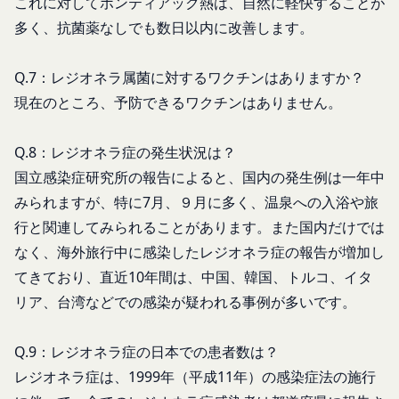
これに対してポンティアック熱は、自然に軽快することが
過去に当社との契約に違反した者またはその関
売却または合併
多く、抗菌薬なしでも数日以内に改善します。
係者であると当社が判断した場合
組織再編、合併または譲渡に際し、当社が取得した
反社会的勢力等（暴力団、暴力団員、右翼団
個人情報の全部または一部を関係者に移転すること
Q.7：レジオネラ属菌に対するワクチンはありますか？
体、反社会的勢力、その他これに準ずるものを
があります。
意味します。以下同じ。）であるまたは資金提
現在のところ、予防できるワクチンはありません。
委託先等の管理
当社は、業務を委託するため委託先にお客様情報を
供その他を通じて反社会的勢力等の維持、運営
提供または開示する場合、当該委託先に対し、適切
もしくは経営に協力もしくは関与する等反社会
Q.8：レジオネラ症の発生状況は？
な取扱いおよび保護を行わせ、第三者への開示・提
的勢力等との何らかの交流もしくは関係を行っ
国立感染症研究所の報告によると、国内の発生例は一年中
供および当社の提供目的以外の目的での利用を行わ
ていると当社が判断した場合
みられますが、特に7月、９月に多く、温泉への入浴や旅
ないよう適切に管理および監督します。
その他会員登録が適当でないと当社が判断した
行と関連してみられることがあります。また国内だけでは
開示・訂正等
場合
お客様がご自身の個人情報の内容を確認、訂正また
なく、海外旅行中に感染したレジオネラ症の報告が増加し
第5条（登録内容の変更）
は利用停止を希望される場合には、個人情報保護法
会員は、登録情報の内容の全部または一部に関して
てきており、直近10年間は、中国、韓国、トルコ、イタ
その他の法令により当社が義務を負う範囲におい
変更が生じた場合、直ちに当社所定の方法により登
リア、台湾などでの感染が疑われる事例が多いです。
て、速やかに対応させていただきます。
録内容を変更する手続きを行うものとします。
なお、かかる場合には、本人確認をさせていただく
会員が前項に定める変更手続きを行わなかった場合
Q.9：レジオネラ症の日本での患者数は？
場合があります。
には、既に登録済みの情報に基づく処理を適正・有
レジオネラ症は、1999年（平成11年）の感染症法の施行
お問い合わせ
効なものとすることをあらかじめ承諾します。