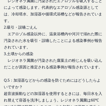
レジオネラ属菌に汚染されたエアロゾルを吸入すること
防ぐため、セキュリティーの維持に努めます。ま
なします。
によって感染します。代表的なエアロゾル感染源として
た、当社は、当社の通常の事業運営に照らして当社
当社が提供する本サービス以外のサービス又は提携
は、冷却塔水、加湿器や循環式浴槽などが報告されていま
が不要と判断した場合、お客様から取得したお客様
パートナーが提供するサービスについては、各サー
す。
情報を安全かつ合理的な方法で消去します。
ビスに定められる利用規約等に従ってご利用くださ
第三者への提供等
2.吸引・誤嚥ごえん
い。
当社は、以下の場合、お客様情報を第三者と共有す
本契約において使用される以下の各用語は各々以下
エアロゾル感染以外に、温泉浴槽内や河川で溺れた際に
ることがあります。（以下、当社がお客様情報を提
に定める意味を有します。
汚染された水を吸引・誤嚥したことによる感染事例が報告
供した相手方を「提供先」といいます。）
第3条（提供されるサービス）
されています。
お客様の同意を得た場合
当社が提供する本サービスは、次の各号に掲げるサ
3.土壌からの感染
当社は、お客様の同意を得た場合、お客様情報（個
ービスとします。
レジオネラ属菌が汚染された腐葉土の粉じんを吸い込ん
人情報の場合もあります。）を第三者である会社、
コミュニティポータルサイトが提供する情報サ
だことが原因と推定される感染事例が報告されています。
組織、個人に提供することがあります。
ービス
第三者サービス提供者との共有
前各号に付随する各種サービス
支払処理、データ分析、メール送信、ホスティング
当社は、前項各号に定めるサービスの内容を変更す
Q.5：加湿器などからの感染を防ぐためにはどうしたらよ
サービス、カスタマーサービスなどを当社の代理で
ることができるものとします。
いですか？
第4条（会員登録）
行うサービスを提供する第三者、または、当社のマ
超音波振動などの加湿器を使用するときには、毎日水を入
会員登録手続きは、本サービスの会員登録ページか
ーケティングのサポートを行う第三者に対して、お
れ替えて容器を洗浄しましょう。レジオネラ属菌は60℃
ら当社の指定する方法に従い、会員登録を希望する
客様情報を提供することがあります。