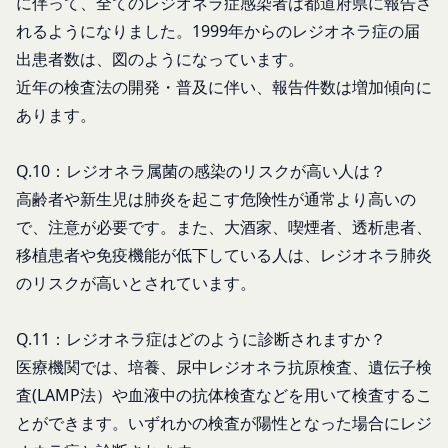
に伴って、全てのレジオネラ症感染者は都道府県に報告さ
開示等のご希望、ご意見、ご質問、苦情のお申し出
会員が本条第１項に定める変更手続きを行わなかっ
その他個人情報の取り扱いに関するお問い合わせ
れるようになりました。1999年からのレジオネラ症の届
たことにより生じた損害について、当社は一切責任
は、下記の窓口までお願いいたします。
出患者数は、図のようになっています。
を負いません。
メールによるお問い合わせ
第6条（IDおよびパスワードの管理）
近年の検査法の開発・普及に伴い、報告件数は増加傾向に
営業時間内に順次回答いたします。
会員は、会員登録等の際に会員本人が設定し、承
あります。
お問い合わせ内容によっては回答にお時間をいただ
認・登録されたお客様IDおよびパスワードの利
く場合や、ご返答できない場合がございます。あら
用、管理について一切の責任を負うものとします。
Q.10：レジオネラ属菌の感染のリスクが高い人は？
かじめご了承いただきますようお願い致します。
会員は、お客様IDおよびパスワードの第三者への
「@goyoh.jp」を含むメールアドレスから受信でき
高齢者や新生児は肺炎を起こす危険性が通常より高いの
譲渡、承継、名義変更、貸与、開示又は漏洩しては
るよう、あらかじめご設定ください。
で、注意が必要です。また、大酒家、喫煙者、透析患者、
ならないものとします。
メールによるお問い合わせについて、お客さまの個
移植患者や免疫機能が低下している人は、レジオネラ肺炎
会員のお客様IDおよびパスワードの使用上の過失
人情報保護のため、SSL通信を使用しております。
または第三者による不正使用等に起因する損害につ
のリスクが高いとされています。
お客さまがお使いのブラウザがSSL通信非対応の場
いて、当社は一切責任を負わないものとします。
合には、このお問い合わせフォームは利用できませ
会員のお客様IDおよびパスワードの失念に起因す
Q.11：レジオネラ症はどのように診断されますか？
んので、その場合にはお電話でのお問い合わせをお
る損害について、当社は一切の責任を負わないもの
医療機関では、培養、尿中レジオネラ抗原検査、遺伝子検
願いいたします。
とします。
組織・体制
査(LAMP法）や血液中の抗体検査などを用いて検査するこ
当社は、当社所定の方法により会員のお客様IDお
当社は、管理担当役員を利用者情報管理責任者と
とができます。いずれかの検査が陽性となった場合にレジ
よびパスワードの一致を確認した場合、当該お客様
し、利用者情報の適正な管理及び継続的な改善を実