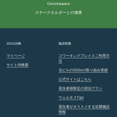
Governance
たは不利益等を与えないものとします。
第10条（会員が提供する提供物に関する知的財産権
ステークホルダーとの連携
等）
当社所定の方法により会員が提供する商品レビュ
ー、画像データその他一切の提供物（以下、これら
をまとめて「提供物」といいます。）に関する知的
財産権等の権利は、従前どおり会員が保持するもの
SDGS活動
施設情報
とし、当社がかかる権利を取得することはありませ
ん。
マイページ
コワーキングプレイスご利用方
法
前項にかかわらず、会員は当社に対し、提供物に関
サイト内検索
し、無償、地域無限定、非独占的、サブライセンス
当ビルのSDGsの取り組み実績
可能かつ譲渡可能な使用、複製、配布、派生著作物
公式サイトはこちら
の作成、表示および実行（以下「使用等」といいま
す。）に関する権利を付与するものとします。
居住者様限定の宿泊プラン
会員は、提供物について、自らが使用等についての
ウェルネスTips
適法な権利を有していることおよび提供物が第三者
居住者がオススメする近隣施設
の権利を侵害していないことについて保証するもの
情報
とします。