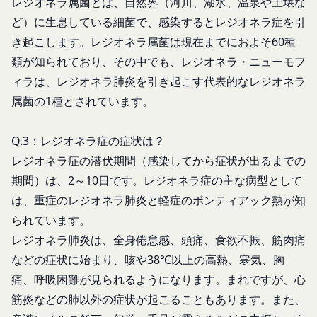
レジオネラ属菌とは、自然界（河川、湖水、温泉や土壌な
お客様のアクションに関する情報
「アカウント」
ど）に生息している細菌で、感染するとレジオネラ症を引
お客様が、当社のサービスを利用する際、直接当社
各会員が保有する、本サービスの利用に関する権利
に提供した情報および当社のサービスを提供してい
き起こします。レジオネラ属菌は現在までにおよそ60種
の総体をいいます。
る第三者サービス提供者を通じて提供した情報を、
「パスワード」
類が知られており、その中でも、レジオネラ・ニューモフ
当社は取得・保管することがあります。お客様のサ
登録情報と組み合わせて、会員とその他の者とを識
ィラは、レジオネラ肺炎を引き起こす代表的なレジオネラ
ービスご利用状況、他の利用者との交流に関する情
別するために用いられる符号をいいます。
属菌の1種とされています。
報も取得することがあります。
「提携パートナー」
外部サービスとの連携により取得する情報
当社との間で締結する契約に基づき、本サービスと
Q.3：レジオネラ症の症状は？
外部サービスでお客様が利用するIDおよびその他
提携するサービス（以下「提携サービス」といいま
レジオネラ症の潜伏期間（感染してから症状が出るまでの
外部サービスのプライバシー設定によりお客様が提
す。）を提供し、又はその運営を行う者をいいま
携先に開示を認めた情報を取得することがありま
期間）は、2～10日です。レジオネラ症の主な病型として
す。
す。
は、重症のレジオネラ肺炎と軽症のポンティアック熱が知
第2条（総則・適用範囲）
取得した個人情報等の利用目的
本規約は、会員と当社間において本サービスの利用
られています。
当社は、お客様からご提供いただいたお客様情報
に関し適用され、登録手続き完了後の本サービスの
レジオネラ肺炎は、全身倦怠感、頭痛、食欲不振、筋肉痛
を、当社各サービスの利用規約において定める利用
提供条件及び当社と会員との権利義務関係を定める
などの症状に始まり、咳や38℃以上の高熱、寒気、胸
目的の範囲内で利用します。
ものです。
Cookie（クッキー）について
痛、呼吸困難が見られるようになります。まれですが、心
当社が、当社ウェブサイト上に本サービスに関する
当社は、お客様にとってより使いやすく、より価値
筋炎などの肺以外の症状が起こることもあります。また、
個別規定や追加規定を掲載する場合、又は第11条
ある情報を提供するためにCookie(以下「クッキ