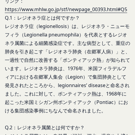
リンク：
す。なお、利用者は契約者の事業のために本サービ
様が入力または送信する情報
スを利用されているものとみなします。
https://www.mhlw.go.jp/stf/newpage_00393.html#Q5
当社が各サービスにおいて取得すると定めた情報
「会員」
Q.1：レジオネラ症とは何ですか？
端末情報
本規約の内容の全てを承認いただいた上、本サービ
レジオネラ症（legionellosis）は、レジオネラ・ニューモ
お客様が、端末または携帯端末上で当社のサービス
ス所定の手続きに従い会員登録を申請し、当社がこ
フィラ（Legionella pneumophila）を代表とするレジオ
を利用する場合、当社は、端末識別子およびIPアド
れを承認した特定の法人、団体、個人をいいます。
レスを取得する場合があります。また、当社は、お
ネラ属菌による細菌感染症です。主な病型として、重症の
「登録希望者」
客様が端末に関連付けた名前、端末の種類、電話番
肺炎を引き起こす「レジオネラ肺炎（在郷軍人病）」と、
本サービスの利用を希望する法人、団体、個人をい
号、国、およびユーザー名、もしくはメールアドレ
一過性で自然に改善する「ポンティアック熱」が知られて
います。
スなど、お客様が提供することを選択したその他の
います。レジオネラ肺炎は、1976年、米国フィラデルフ
「会員登録」
あらゆる情報を取得する場合があります。
ィアにおける在郷軍人集会（Legion）で集団肺炎として
第4条に規定する方法に従って、登録希望者が行う
位置情報
本サービスの利用登録をいいます。
発見されたところから、legionnaires’ diseaseと命名され
お客様が、端末または携帯端末上で当社のサービス
「登録情報」
ました。これに対して、ポンティアック熱は、1968年に
を利用し、そこで位置情報を提供することを認めた
登録希望者及び利用者が会員登録時に登録した当社
場合、当社は、お客様の位置情報を取得することが
起こった米国ミシガン州ポンティアック（Pontiac）にお
が定める情報、本サービス利用中に当社が必要と判
あります。通常はお客様のブラウザや端末の設定に
ける集団感染事例にちなんで命名されました。
断して登録を求めた情報及びこれらの情報について
より無効にすることができますが、無効にした場合
利用者自身が追加、変更を行った場合の当該情報を
には当社のサービスの一部が利用できなくなくなる
Q.2：レジオネラ属菌とは何ですか？
いいます。
ことがあります。