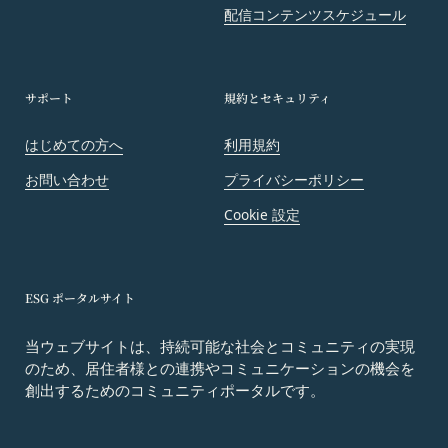
会員は、当社および当社から提供物の権利を承継し
配信コンテンツスケジュール
または使用許諾を受けた第三者に対して、著作者人
格権を行使しないことをあらかじめ承諾するものと
します。
サポート
規約とセキュリティ
第11条（通知・連絡）
当社は、本サービスの利用に関して、書面の送付、
はじめての方へ
利用規約
電子メールの送信、当社ウェブサイト上における掲
お問い合わせ
プライバシーポリシー
示その他当社が適当と認める方法により会員に通知
を行うことができるものとし、会員はこれに同意す
Cookie 設定
るものとします。
当社は、前項に定める通知を書面の送付、電子メー
ルの送信によって行う場合、会員が申込時（変更手
ESG ポータルサイト
続きを行った場合は、当該変更時とします。）に届
け出た連絡先に対して通知を行えば足りるものと
当ウェブサイトは、持続可能な社会とコミュニティの実現
し、当該通知は通常到達すべき時に会員に到達した
のため、居住者様との連携やコミュニケーションの機会を
ものとみなします。
創出するためのコミュニティポータルです。
当社は、本条第１項の通知を当社ウェブサイト上に
おける掲示の方法によって行う場合、当該通知が当