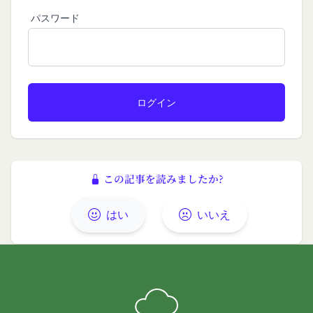
す。
益を侵害する行為
パスワード
その他の注意事項
当社または第三者を誹謗、中傷する行為
当社が提供するサービスは、当社が管理するサービ
当社もしくは第三者に対して、迷惑、不利益ま
ス以外のサービスへのリンクを含む場合があり、こ
たは損害を与える行為
れら外部サービスにおける内容や利用者情報の保護
お客様IDおよびパスワードを不正に使用する行
については、当社は一切責任を負いません。
為
発効日：2021年9月1日
同業者の再販など、営利目的で商品等を購入す
る行為
閉じる
その他、当社が不適切と判断する行為
会員の行為が本規約に違反すると当社が判断した場
この記事を読みましたか?
合、当社は、通知または催告をすることなく、当該
会員の登録の抹消、当社が提供する一切のサービス
はい
いいえ
の利用禁止、停止、本サービス上に公開した提供物
（本規約第10条3項で定義します。）の削除その他
の必要な措置を講じることができるものとします。
当社が前項に定める措置を講じた場合において、当
社は、会員に対し、当該措置を講じた理由を開示す