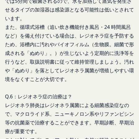
では5分間で殺菌されるので、水を加熱して蒸気を発生さ
本人が行うものとします。当社に対して会員登録の
外部サービスとの連携のための共有
せるタイプの加湿器は感染源となる可能性は低いとされて
申し込みが行われた場合には、登録手続きにおいて
当社は、Facebook、Googleアカウント、Twitter
氏名等を入力された本人が当該申し込みを行ったも
います。
その他の外部サービスとの連携または外部サービス
のとみなします。
また、循環式浴槽（追い炊き機能付き風呂・24 時間風呂
を利用した認証にあたり、当該外部サービス運営会
当社は、会員登録を申請した者が以下の各号のいず
社にお客様情報を提供することがあります。
など）を備え付けている場合は、レジオネラ症を予防する
れかの事由に該当する場合は、登録を拒否すること
法律上の理由
ため、浴槽内に汚れやバイオフィルム（生物膜。細菌で形
があります。
お客様の居住国内外において、法律、規則、法的手
成される「ぬめり」。）が生じないよう定期的に洗浄等を
当社に提供された登録情報の全部又は一部につ
段または公的もしくは政府機関からの要求により、
行うなど、取扱説明書に従って維持管理しましょう。汚れ
き虚偽、誤記又は記載漏れがあった場合
当社がお客様情報の全部または一部を開示すること
や「ぬめり」を落としてレジオネラ属菌が増殖しやすい環
当該登録希望者が、本サービス又は当社が提供
が必要になる場合があります。
境をなくすことが大切です。
するその他のサービスの利用に際して、過去に
当社は、国家安全保障、法の執行またはその他の交
アカウント削除等の利用停止措置を受けたこと
易の実現のために必要または適切であると判断した
があり、又は現在受けている場合
Q.6：レジオネラ症の治療は？
場合、お客様情報の全部または一部を公開すること
未成年者、成年被後見人、被保佐人又は被補助
レジオネラ肺炎はレジオネラ属菌による細菌感染症なの
があります。
人のいずれかであって、法定代理人、後見人､保
当社は、当社の利用規約の執行、当社の運営または
で、マクロライド系、ニューキノロン系やリファンピシン
佐人又は補助人の同意等を得ていなかった場合
お客様の保護のために、開示が合理的に必要である
等の抗菌薬で治療することができます。早期診断、早期治
会員登録の申請に虚偽の事項が含まれている場
と判断する場合、お客様情報の全部または一部を開
療が重要です。
合
示することがあります。