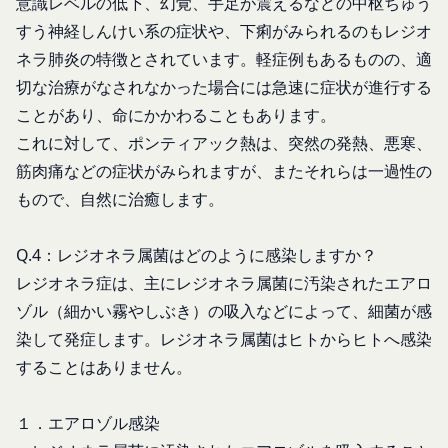
意識レベルの低下、幻覚、手足が震えるなどの中枢ちゅう
に定める方法により本サービスに関するルール等を
ー」といいます。これに類似の技術を含みます。)
すう神経しんけい系の症状や、下痢がみられるのもレジオ
発信する場合、それらは本規約の一部を構成するも
を使用することがあります。
ネラ肺炎の特徴とされています。軽症例もあるものの、適
のとし、個別規定、追加規定又はルール等が本規約
クッキーは、ウェブサイトを利用されたときにご利
と抵触する場合には、当該個別規定、追加規定又は
切な治療がなされなかった場合には急速に症状が進行する
用のパソコンや携帯端末に一時的にデータを保存さ
ルール等が優先されるものとします。
ことがあり、命にかかわることもあります。
せるもので、これを利用することにより当社のサー
当社は、本規約を変更する必要が生じた場合には、
バに、当社サイト内におけるお客様の行動履歴(ア
これに対して、ポンティアック熱は、突然の発熱、悪寒、
会員の明示の承諾を得ることなく、本規約を変更す
クセスしたURL、コンテンツ、参照順序等)や、年
筋肉痛などの症状がみられますが、またそれらは一過性の
ることができるものとします。
齢や性別、職業、居住地域、位置情報等個人が特定
もので、自然に治癒します。
前項による本規約の変更をするときは、その効力発
できない属性情報(それらの組み合わせによっても
生日を定め、かつ、本規約を変更する旨及び変更後
個人が特定できないもの)を取得することがありま
Q.4：レジオネラ属菌はどのように感染しますか？
の本規約の内容並びにその効力発生日を、会員に対
す。
レジオネラ症は、主にレジオネラ属菌に汚染されたエアロ
し、本規約変更の効力発生日前に、第11条に定め
お客様がご自身に関する情報の取得を望まれない場
ゾル（細かい霧やしぶき）の吸入などによって、細菌が感
る方法により通知するものとします。ただし、文言
合は、ブラウザや携帯端末の設定により、クッキー
の修正等、会員に不利益を与えるものではない軽微
染して発症します。レジオネラ属菌はヒトからヒトへ感染
の受け取りを拒否することも可能です。なお、クッ
な変更の場合には、当該通知を省略することができ
することはありません。
キーの受け取りを拒否された場合、当社のサービス
ます。
の一部がご利用できなくなることがあります。
本規約変更の効力発生日後に本サービスの利用を行
適正管理
１．エアロゾル感染
当社は、お客様情報への不正なアクセスや漏洩等を
った場合、会員は本規約の変更に同意したものとみ