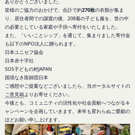
ありがとうございました。
当社は取得・保管することがあります。お客様のサ
登録情報と組み合わせて、会員とその他の者とを識
皆様のご協力のおかげで、合計で約
270枚
の衣類が集ま
ービスご利用状況、他の利用者との交流に関する情
別するために用いられる符号をいいます。
り、居住者間での譲渡の後、208着の子ども服を、世の中
報も取得することがあります。
「提携パートナー」
外部サービスとの連携により取得する情報
の必要としている家庭や子供へ寄付をいたしました。
当社との間で締結する契約に基づき、本サービスと
外部サービスでお客様が利用するIDおよびその他
また、「いいことシップ」を通じて、集まりました寄付金
提携するサービス（以下「提携サービス」といいま
外部サービスのプライバシー設定によりお客様が提
す。）を提供し、又はその運営を行う者をいいま
も以下のNPO法人に贈られます。
携先に開示を認めた情報を取得することがありま
す。
日本ユニセフ協会
す。
第2条（総則・適用範囲）
日本赤十字社
取得した個人情報等の利用目的
本規約は、会員と当社間において本サービスの利用
当社は、お客様からご提供いただいたお客様情報
SOS子どもの村JAPAN
に関し適用され、登録手続き完了後の本サービスの
を、当社各サービスの利用規約において定める利用
国境なき医師団日本
提供条件及び当社と会員との権利義務関係を定める
目的の範囲内で利用します。
ご感想やご提案などございましたら、当ポータルサイトの
ものです。
Cookie（クッキー）について
ご意見箱
よりお寄せください。
当社が、当社ウェブサイト上に本サービスに関する
当社は、お客様にとってより使いやすく、より価値
個別規定や追加規定を掲載する場合、又は第11条
今後とも、コミュニティの活性化や社会貢献へつながるキ
ある情報を提供するためにCookie(以下「クッキ
に定める方法により本サービスに関するルール等を
ャンペーンを企画していきます。来年も変わらぬご愛顧の
ー」といいます。これに類似の技術を含みます。)
発信する場合、それらは本規約の一部を構成するも
を使用することがあります。
ほどお願い申し上げます。
のとし、個別規定、追加規定又はルール等が本規約
クッキーは、ウェブサイトを利用されたときにご利
と抵触する場合には、当該個別規定、追加規定又は
用のパソコンや携帯端末に一時的にデータを保存さ