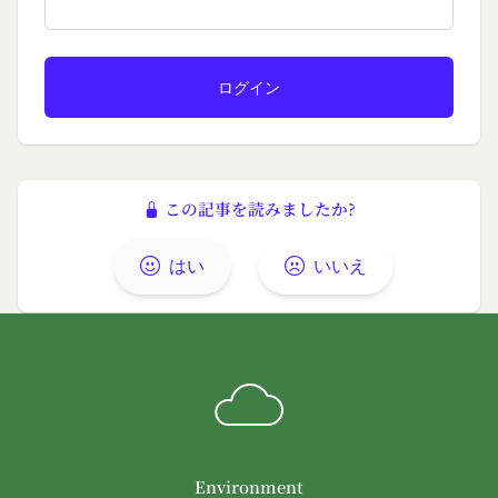
当社は、会員登録を申請した者が以下の各号のいず
社にお客様情報を提供することがあります。
れかの事由に該当する場合は、登録を拒否すること
法律上の理由
があります。
お客様の居住国内外において、法律、規則、法的手
当社に提供された登録情報の全部又は一部につ
段または公的もしくは政府機関からの要求により、
き虚偽、誤記又は記載漏れがあった場合
当社がお客様情報の全部または一部を開示すること
当該登録希望者が、本サービス又は当社が提供
が必要になる場合があります。
するその他のサービスの利用に際して、過去に
当社は、国家安全保障、法の執行またはその他の交
この記事を読みましたか?
アカウント削除等の利用停止措置を受けたこと
易の実現のために必要または適切であると判断した
があり、又は現在受けている場合
場合、お客様情報の全部または一部を公開すること
はい
いいえ
未成年者、成年被後見人、被保佐人又は被補助
があります。
人のいずれかであって、法定代理人、後見人､保
当社は、当社の利用規約の執行、当社の運営または
佐人又は補助人の同意等を得ていなかった場合
お客様の保護のために、開示が合理的に必要である
会員登録の申請に虚偽の事項が含まれている場
と判断する場合、お客様情報の全部または一部を開
合
示することがあります。
過去に当社との契約に違反した者またはその関
売却または合併
係者であると当社が判断した場合
組織再編、合併または譲渡に際し、当社が取得した
反社会的勢力等（暴力団、暴力団員、右翼団
個人情報の全部または一部を関係者に移転すること
Environment
体、反社会的勢力、その他これに準ずるものを