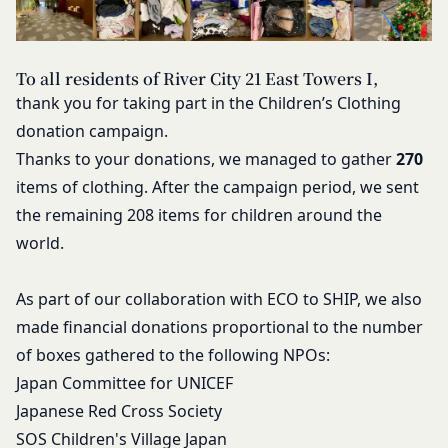
ルール等が優先されるものとします。
せるもので、これを利用することにより当社のサー
当社は、本規約を変更する必要が生じた場合には、
バに、当社サイト内におけるお客様の行動履歴(ア
会員の明示の承諾を得ることなく、本規約を変更す
クセスしたURL、コンテンツ、参照順序等)や、年
To all residents of River City 21 East Towers I,
ることができるものとします。
齢や性別、職業、居住地域、位置情報等個人が特定
thank you for taking part in the Children’s Clothing
前項による本規約の変更をするときは、その効力発
できない属性情報(それらの組み合わせによっても
donation campaign.
生日を定め、かつ、本規約を変更する旨及び変更後
個人が特定できないもの)を取得することがありま
Thanks to your donations, we managed to gather
270
の本規約の内容並びにその効力発生日を、会員に対
す。
items of clothing. After the campaign period, we sent
し、本規約変更の効力発生日前に、第11条に定め
お客様がご自身に関する情報の取得を望まれない場
the remaining 208 items for children around the
る方法により通知するものとします。ただし、文言
合は、ブラウザや携帯端末の設定により、クッキー
world.
の修正等、会員に不利益を与えるものではない軽微
の受け取りを拒否することも可能です。なお、クッ
な変更の場合には、当該通知を省略することができ
キーの受け取りを拒否された場合、当社のサービス
ます。
As part of our collaboration with ECO to SHIP, we also
の一部がご利用できなくなることがあります。
本規約変更の効力発生日後に本サービスの利用を行
適正管理
made financial donations proportional to the number
当社は、お客様情報への不正なアクセスや漏洩等を
った場合、会員は本規約の変更に同意したものとみ
of boxes gathered to the following NPOs:
防ぐため、セキュリティーの維持に努めます。ま
なします。
Japan Committee for UNICEF
た、当社は、当社の通常の事業運営に照らして当社
当社が提供する本サービス以外のサービス又は提携
Japanese Red Cross Society
が不要と判断した場合、お客様から取得したお客様
パートナーが提供するサービスについては、各サー
SOS Children's Village Japan
情報を安全かつ合理的な方法で消去します。
ビスに定められる利用規約等に従ってご利用くださ