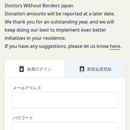
第三者への提供等
Doctors Without Borders Japan
い。
当社は、以下の場合、お客様情報を第三者と共有す
Donation amounts will be reported at a later date.
本契約において使用される以下の各用語は各々以下
ることがあります。（以下、当社がお客様情報を提
に定める意味を有します。
We thank you for an outstanding year, and we will
供した相手方を「提供先」といいます。）
第3条（提供されるサービス）
keep doing our best to implement even better
お客様の同意を得た場合
当社が提供する本サービスは、次の各号に掲げるサ
initiatives in your residence.
当社は、お客様の同意を得た場合、お客様情報（個
ービスとします。
If you have any suggestions, please let us know
here
.
人情報の場合もあります。）を第三者である会社、
コミュニティポータルサイトが提供する情報サ
組織、個人に提供することがあります。
ービス
第三者サービス提供者との共有
前各号に付随する各種サービス
会員ログイン
新規会員登録
支払処理、データ分析、メール送信、ホスティング
当社は、前項各号に定めるサービスの内容を変更す
サービス、カスタマーサービスなどを当社の代理で
ることができるものとします。
第4条（会員登録）
行うサービスを提供する第三者、または、当社のマ
メールアドレス
会員登録手続きは、本サービスの会員登録ページか
ーケティングのサポートを行う第三者に対して、お
ら当社の指定する方法に従い、会員登録を希望する
客様情報を提供することがあります。
本人が行うものとします。当社に対して会員登録の
外部サービスとの連携のための共有
申し込みが行われた場合には、登録手続きにおいて
当社は、Facebook、Googleアカウント、Twitter
パスワード
氏名等を入力された本人が当該申し込みを行ったも
その他の外部サービスとの連携または外部サービス
のとみなします。
を利用した認証にあたり、当該外部サービス運営会