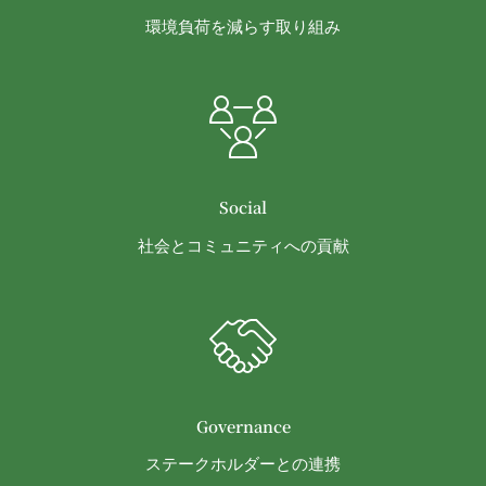
があります。
意味します。以下同じ。）であるまたは資金提
委託先等の管理
環境負荷を減らす取り組み
当社は、業務を委託するため委託先にお客様情報を
供その他を通じて反社会的勢力等の維持、運営
提供または開示する場合、当該委託先に対し、適切
もしくは経営に協力もしくは関与する等反社会
な取扱いおよび保護を行わせ、第三者への開示・提
的勢力等との何らかの交流もしくは関係を行っ
供および当社の提供目的以外の目的での利用を行わ
ていると当社が判断した場合
ないよう適切に管理および監督します。
その他会員登録が適当でないと当社が判断した
開示・訂正等
場合
お客様がご自身の個人情報の内容を確認、訂正また
Social
第5条（登録内容の変更）
は利用停止を希望される場合には、個人情報保護法
会員は、登録情報の内容の全部または一部に関して
社会とコミュニティへの貢献
その他の法令により当社が義務を負う範囲におい
変更が生じた場合、直ちに当社所定の方法により登
て、速やかに対応させていただきます。
録内容を変更する手続きを行うものとします。
なお、かかる場合には、本人確認をさせていただく
会員が前項に定める変更手続きを行わなかった場合
場合があります。
には、既に登録済みの情報に基づく処理を適正・有
お問い合わせ
効なものとすることをあらかじめ承諾します。
開示等のご希望、ご意見、ご質問、苦情のお申し出
会員が本条第１項に定める変更手続きを行わなかっ
その他個人情報の取り扱いに関するお問い合わせ
たことにより生じた損害について、当社は一切責任
Governance
は、下記の窓口までお願いいたします。
を負いません。
ステークホルダーとの連携
メールによるお問い合わせ
第6条（IDおよびパスワードの管理）