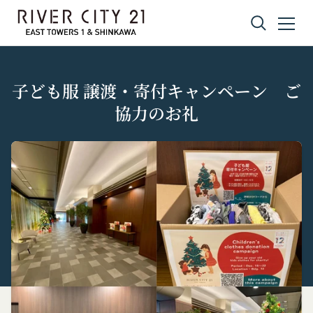
コンテンツへスキップ
子ども服 譲渡・寄付キャンペーン ご
協力のお礼
プライバシーポリシー
利用規約
Amazonギフト券
株式会社GOYOH（以下「当社」といいます。）
株式会社GOYOHが運営するコミュニティポータル
Amazon.co.jpで使えるデジタル商品券です。
は、当社が運営する各サービスにおいて、個人情報
サイトサービス（以下「本サービス」といいま
会員情報に登録されているメールアドレス宛にギフ
の保護に関する法律、その他関連する法令等を遵守
す。）のご利用規約（以下「本規約」といいま
ト券番号を贈ります。
するとともに、以下の方針に沿ってお客様からお預
す。）を下記の通り定めます。
有効期限は発行から10年です。
ギフト券を適用する方法:
かりした情報を取り扱い、正確性および機密性の保
本サービスをご利用される方は、ご登録される前に