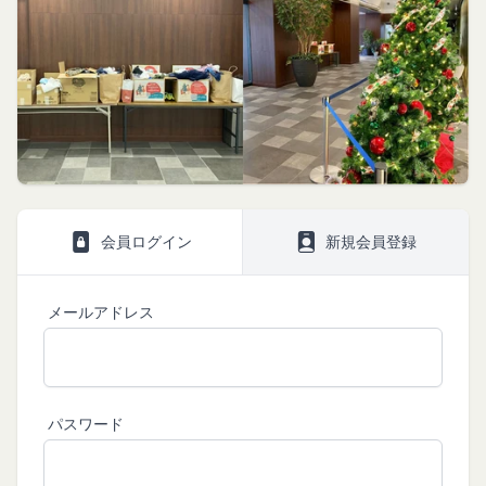
持に努めます。
本規約を必ずお読みになり、本規約に同意いただく
メールに記載されたギフト券番号をご用意くださ
本文中の用語の定義は、個人情報保護法および関連
必要があります。
い。
第1条（定義）
法令によります。
ギフト券を適用する
に移動します。
本規約において、次の各号に掲げる用語の意義は、
当社が取得する情報および取得方法
ギフト券番号を入力し、
ここに適用
を選択します。
お客様から直接取得する情報
当該各号に定めるところによるものとします。
Amazonギフト券の利用方法に関しましては、Amazon の
当社は、お客様が当社のサービスの登録手続を行う
「本サービス」
カスタマーサポート(0120-999-373 / 24時間対応) までお
場合、以下の情報（以下「お客様情報」といいま
問い合わせください。Amazonギフト券細則については、
当社が提供するコミュニティポータルサイト及び連
こちら
をご確認ください。
す。）をご提供いただく場合があります。
携により利用できるすべてのサービスをいいます。
氏名、生年月日、性別、職業等プロフィールに関す
「契約者」
閉じる
会員ログイン
新規会員登録
る情報
本利用規約に基づく利用契約を当社と締結している
メールアドレス、電話番号、住所等連絡先に関する
方をいいます。
情報
「利用者」
メールアドレス
アカウントへのアクセス者の本人確認に必要なパス
本利用規約に基づき、契約者が本サービスの利用を
ワード等のその他の情報
認めた特定の法人、団体、個人の第三者をいいま
入力フォームその他当社が定める方法を通じてお客
す。なお、利用者は契約者の事業のために本サービ
様が入力または送信する情報
スを利用されているものとみなします。
パスワード
当社が各サービスにおいて取得すると定めた情報
「会員」
端末情報
本規約の内容の全てを承認いただいた上、本サービ
お客様が、端末または携帯端末上で当社のサービス