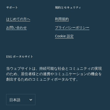
会員は、当社所定の退会手続の完了により、会員登
お客様ご本人が本サービスの機能又は別の手段を用
サポート
規約とセキュリティ
録を抹消することができます。
いて第三者に利用者情報を明らかにした場合
第8条（禁止事項）
お客様が自ら本サービス上に入力した情報等によ
会員は、本サービスの利用に際して、以下の各号の
はじめての方へ
利用規約
り、個人を識別し得る状態に至った場合
いずれかに該当する行為または該当するおそれのあ
お問い合わせ
プライバシーポリシー
改善
る行為を行ってはならないものとします。
当社は、利用者情報の取扱いに関する運用状況を適
Cookie 設定
本規約および法令に違反する行為、犯罪に結び
宜見直し、継続的な改善に努めるものとし、必要に
つく行為または公序良俗に反する行為
応じて、本ポリシーをお客様の事前の了承を得るこ
会員登録または登録内容の変更の際に虚偽の会
となく変更することがあります。変更後の本ポリシ
員情報を入力する行為
ESG ポータルサイト
ーについては、当社が別途定める場合を除いて、当
本サービスの運営を妨害するおそれのある行為
社ウェブサイトでの公示後、すぐに効力が発生する
当ウェブサイトは、持続可能な社会とコミュニティの実現
または本サービスに支障を生じさせるおそれの
ものとします。但し、法令上お客様の同意が必要と
のため、居住者様との連携やコミュニケーションの機会を
ある行為
なるような内容の変更を行うときは、当社が定める
創出するためのコミュニティポータルです。
当社または第三者の財産権、プライバシー権、
方法により、お客様の同意を取得するものとしま
著作権等の知的財産権、その他の権利または利
す。
益を侵害する行為
その他の注意事項
言語
当社または第三者を誹謗、中傷する行為
日本語
当社が提供するサービスは、当社が管理するサービ
当社もしくは第三者に対して、迷惑、不利益ま
ス以外のサービスへのリンクを含む場合があり、こ