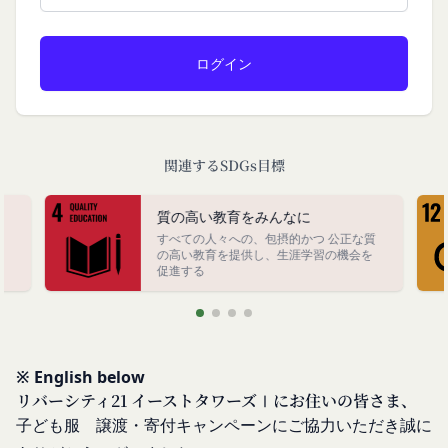
ス所定の手続きに従い会員登録を申請し、当社がこ
を利用する場合、当社は、端末識別子およびIPアド
れを承認した特定の法人、団体、個人をいいます。
レスを取得する場合があります。また、当社は、お
「登録希望者」
客様が端末に関連付けた名前、端末の種類、電話番
本サービスの利用を希望する法人、団体、個人をい
号、国、およびユーザー名、もしくはメールアドレ
います。
スなど、お客様が提供することを選択したその他の
「会員登録」
あらゆる情報を取得する場合があります。
第4条に規定する方法に従って、登録希望者が行う
関連するSDGs目標
位置情報
本サービスの利用登録をいいます。
お客様が、端末または携帯端末上で当社のサービス
「登録情報」
質の高い教育をみんなに
を利用し、そこで位置情報を提供することを認めた
登録希望者及び利用者が会員登録時に登録した当社
すべての人々への、包摂的かつ 公正な質
場合、当社は、お客様の位置情報を取得することが
終
の高い教育を提供し、生涯学習の機会を
が定める情報、本サービス利用中に当社が必要と判
あります。通常はお客様のブラウザや端末の設定に
促進する
断して登録を求めた情報及びこれらの情報について
より無効にすることができますが、無効にした場合
利用者自身が追加、変更を行った場合の当該情報を
には当社のサービスの一部が利用できなくなくなる
いいます。
ことがあります。
お客様のアクションに関する情報
「アカウント」
※ English below
お客様が、当社のサービスを利用する際、直接当社
各会員が保有する、本サービスの利用に関する権利
リバーシティ21 イーストタワーズⅠにお住いの皆さま、
に提供した情報および当社のサービスを提供してい
の総体をいいます。
子ども服 譲渡・寄付キャンペーンにご協力いただき誠に
る第三者サービス提供者を通じて提供した情報を、
「パスワード」