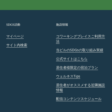
営業時間内に順次回答いたします。
会員は、会員登録等の際に会員本人が設定し、承
お問い合わせ内容によっては回答にお時間をいただ
認・登録されたお客様IDおよびパスワードの利
く場合や、ご返答できない場合がございます。あら
用、管理について一切の責任を負うものとします。
かじめご了承いただきますようお願い致します。
会員は、お客様IDおよびパスワードの第三者への
SDGS活動
施設情報
「@goyoh.jp」を含むメールアドレスから受信でき
譲渡、承継、名義変更、貸与、開示又は漏洩しては
るよう、あらかじめご設定ください。
ならないものとします。
マイページ
コワーキングプレイスご利用方
メールによるお問い合わせについて、お客さまの個
会員のお客様IDおよびパスワードの使用上の過失
法
人情報保護のため、SSL通信を使用しております。
サイト内検索
または第三者による不正使用等に起因する損害につ
当ビルのSDGsの取り組み実績
お客さまがお使いのブラウザがSSL通信非対応の場
いて、当社は一切責任を負わないものとします。
合には、このお問い合わせフォームは利用できませ
公式サイトはこちら
会員のお客様IDおよびパスワードの失念に起因す
んので、その場合にはお電話でのお問い合わせをお
る損害について、当社は一切の責任を負わないもの
居住者様限定の宿泊プラン
願いいたします。
とします。
組織・体制
ウェルネスTips
当社は、当社所定の方法により会員のお客様IDお
当社は、管理担当役員を利用者情報管理責任者と
よびパスワードの一致を確認した場合、当該お客様
居住者がオススメする近隣施設
し、利用者情報の適正な管理及び継続的な改善を実
情報
IDおよびパスワードに基づく会員が、本サービス
施します。
を利用したものとみなし、その場合の責任は全て当
免責
配信コンテンツスケジュール
該会員に帰属するものとします。
当社は、以下の場合には、何らの責任を負いませ
第7条（会員の退会）
ん。