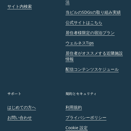
第7条（会員の退会）
法
ん。
サイト内検索
会員は、当社所定の退会手続の完了により、会員登
お客様ご本人が本サービスの機能又は別の手段を用
当ビルのSDGsの取り組み実績
録を抹消することができます。
いて第三者に利用者情報を明らかにした場合
第8条（禁止事項）
公式サイトはこちら
お客様が自ら本サービス上に入力した情報等によ
会員は、本サービスの利用に際して、以下の各号の
り、個人を識別し得る状態に至った場合
居住者様限定の宿泊プラン
いずれかに該当する行為または該当するおそれのあ
改善
る行為を行ってはならないものとします。
ウェルネスTips
当社は、利用者情報の取扱いに関する運用状況を適
本規約および法令に違反する行為、犯罪に結び
宜見直し、継続的な改善に努めるものとし、必要に
居住者がオススメする近隣施設
つく行為または公序良俗に反する行為
情報
応じて、本ポリシーをお客様の事前の了承を得るこ
会員登録または登録内容の変更の際に虚偽の会
となく変更することがあります。変更後の本ポリシ
配信コンテンツスケジュール
員情報を入力する行為
ーについては、当社が別途定める場合を除いて、当
本サービスの運営を妨害するおそれのある行為
社ウェブサイトでの公示後、すぐに効力が発生する
または本サービスに支障を生じさせるおそれの
ものとします。但し、法令上お客様の同意が必要と
ある行為
サポート
規約とセキュリティ
なるような内容の変更を行うときは、当社が定める
当社または第三者の財産権、プライバシー権、
方法により、お客様の同意を取得するものとしま
はじめての方へ
利用規約
著作権等の知的財産権、その他の権利または利
す。
益を侵害する行為
その他の注意事項
お問い合わせ
プライバシーポリシー
当社または第三者を誹謗、中傷する行為
当社が提供するサービスは、当社が管理するサービ
Cookie 設定
当社もしくは第三者に対して、迷惑、不利益ま
ス以外のサービスへのリンクを含む場合があり、こ