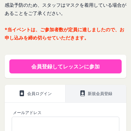
IDおよびパスワードに基づく会員が、本サービス
感染予防のため、スタッフはマスクを着用している場合が
施します。
を利用したものとみなし、その場合の責任は全て当
免責
あることをご了承ください。
該会員に帰属するものとします。
当社は、以下の場合には、何らの責任を負いませ
第7条（会員の退会）
ん。
*当イベントは、ご参加者数が定員に達しましたので、お
会員は、当社所定の退会手続の完了により、会員登
お客様ご本人が本サービスの機能又は別の手段を用
録を抹消することができます。
申し込みを締め切らせていただきます。
いて第三者に利用者情報を明らかにした場合
第8条（禁止事項）
お客様が自ら本サービス上に入力した情報等によ
会員は、本サービスの利用に際して、以下の各号の
り、個人を識別し得る状態に至った場合
いずれかに該当する行為または該当するおそれのあ
改善
る行為を行ってはならないものとします。
会員登録してレッスンに参加
当社は、利用者情報の取扱いに関する運用状況を適
本規約および法令に違反する行為、犯罪に結び
宜見直し、継続的な改善に努めるものとし、必要に
つく行為または公序良俗に反する行為
応じて、本ポリシーをお客様の事前の了承を得るこ
会員登録または登録内容の変更の際に虚偽の会
となく変更することがあります。変更後の本ポリシ
会員ログイン
新規会員登録
員情報を入力する行為
ーについては、当社が別途定める場合を除いて、当
本サービスの運営を妨害するおそれのある行為
社ウェブサイトでの公示後、すぐに効力が発生する
または本サービスに支障を生じさせるおそれの
ものとします。但し、法令上お客様の同意が必要と
メールアドレス
ある行為
なるような内容の変更を行うときは、当社が定める
当社または第三者の財産権、プライバシー権、
方法により、お客様の同意を取得するものとしま
著作権等の知的財産権、その他の権利または利