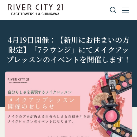
コンテンツへスキップ
4月19日開催：【新川にお住まいの方
限定】「7ラウンジ」にてメイクアッ
プレッスンのイベントを開催します！
プライバシーポリシー
利用規約
Amazonギフト券
株式会社GOYOH（以下「当社」といいます。）
株式会社GOYOHが運営するコミュニティポータル
Amazon.co.jpで使えるデジタル商品券です。