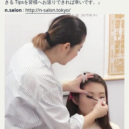
きる Tipsを皆様へお送りできれば幸いです。』
過去に当社との契約に違反した者またはその関
売却または合併
n.salon
:
http://n-salon.tokyo/
係者であると当社が判断した場合
組織再編、合併または譲渡に際し、当社が取得した
反社会的勢力等（暴力団、暴力団員、右翼団
個人情報の全部または一部を関係者に移転すること
体、反社会的勢力、その他これに準ずるものを
があります。
意味します。以下同じ。）であるまたは資金提
委託先等の管理
当社は、業務を委託するため委託先にお客様情報を
供その他を通じて反社会的勢力等の維持、運営
提供または開示する場合、当該委託先に対し、適切
もしくは経営に協力もしくは関与する等反社会
な取扱いおよび保護を行わせ、第三者への開示・提
的勢力等との何らかの交流もしくは関係を行っ
供および当社の提供目的以外の目的での利用を行わ
ていると当社が判断した場合
ないよう適切に管理および監督します。
その他会員登録が適当でないと当社が判断した
開示・訂正等
場合
お客様がご自身の個人情報の内容を確認、訂正また
第5条（登録内容の変更）
は利用停止を希望される場合には、個人情報保護法
会員は、登録情報の内容の全部または一部に関して
その他の法令により当社が義務を負う範囲におい
変更が生じた場合、直ちに当社所定の方法により登
て、速やかに対応させていただきます。
録内容を変更する手続きを行うものとします。
なお、かかる場合には、本人確認をさせていただく
会員が前項に定める変更手続きを行わなかった場合
場合があります。
には、既に登録済みの情報に基づく処理を適正・有
お問い合わせ
効なものとすることをあらかじめ承諾します。