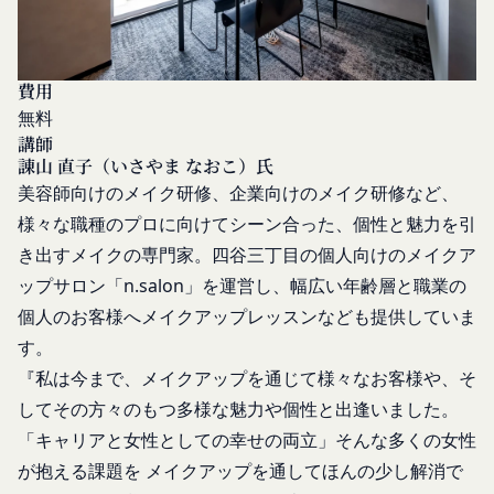
本人が行うものとします。当社に対して会員登録の
外部サービスとの連携のための共有
申し込みが行われた場合には、登録手続きにおいて
当社は、Facebook、Googleアカウント、Twitter
氏名等を入力された本人が当該申し込みを行ったも
その他の外部サービスとの連携または外部サービス
費用
のとみなします。
を利用した認証にあたり、当該外部サービス運営会
無料
当社は、会員登録を申請した者が以下の各号のいず
社にお客様情報を提供することがあります。
講師
れかの事由に該当する場合は、登録を拒否すること
法律上の理由
諌山 直子（いさやま なおこ）氏
があります。
お客様の居住国内外において、法律、規則、法的手
美容師向けのメイク研修、企業向けのメイク研修など、
当社に提供された登録情報の全部又は一部につ
段または公的もしくは政府機関からの要求により、
様々な職種のプロに向けてシーン合った、個性と魅力を引
き虚偽、誤記又は記載漏れがあった場合
当社がお客様情報の全部または一部を開示すること
き出すメイクの専門家。四谷三丁目の個人向けのメイクア
当該登録希望者が、本サービス又は当社が提供
が必要になる場合があります。
ップサロン「n.salon」を運営し、幅広い年齢層と職業の
するその他のサービスの利用に際して、過去に
当社は、国家安全保障、法の執行またはその他の交
アカウント削除等の利用停止措置を受けたこと
個人のお客様へメイクアップレッスンなども提供していま
易の実現のために必要または適切であると判断した
があり、又は現在受けている場合
す。
場合、お客様情報の全部または一部を公開すること
未成年者、成年被後見人、被保佐人又は被補助
があります。
『私は今まで、メイクアップを通じて様々なお客様や、そ
人のいずれかであって、法定代理人、後見人､保
当社は、当社の利用規約の執行、当社の運営または
してその方々のもつ多様な魅力や個性と出逢いました。
佐人又は補助人の同意等を得ていなかった場合
お客様の保護のために、開示が合理的に必要である
「キャリアと女性としての幸せの両立」そんな多くの女性
会員登録の申請に虚偽の事項が含まれている場
と判断する場合、お客様情報の全部または一部を開
が抱える課題を メイクアップを通してほんの少し解消で
合
示することがあります。