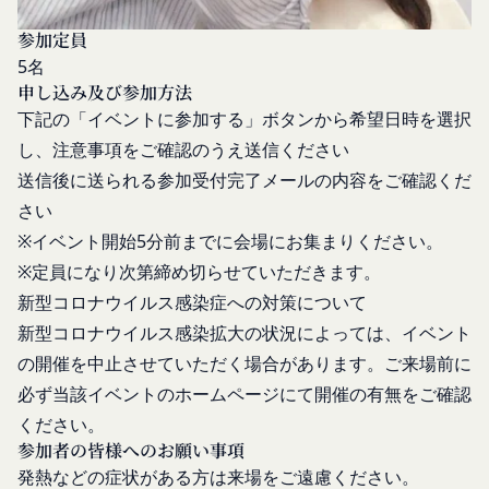
開示等のご希望、ご意見、ご質問、苦情のお申し出
会員が本条第１項に定める変更手続きを行わなかっ
その他個人情報の取り扱いに関するお問い合わせ
参加定員
たことにより生じた損害について、当社は一切責任
は、下記の窓口までお願いいたします。
5名
を負いません。
メールによるお問い合わせ
第6条（IDおよびパスワードの管理）
申し込み及び参加方法
営業時間内に順次回答いたします。
会員は、会員登録等の際に会員本人が設定し、承
下記の「イベントに参加する」ボタンから希望日時を選択
お問い合わせ内容によっては回答にお時間をいただ
認・登録されたお客様IDおよびパスワードの利
し、注意事項をご確認のうえ送信ください
く場合や、ご返答できない場合がございます。あら
用、管理について一切の責任を負うものとします。
送信後に送られる参加受付完了メールの内容をご確認くだ
かじめご了承いただきますようお願い致します。
会員は、お客様IDおよびパスワードの第三者への
さい
「@goyoh.jp」を含むメールアドレスから受信でき
譲渡、承継、名義変更、貸与、開示又は漏洩しては
※イベント開始5分前までに会場にお集まりください。
るよう、あらかじめご設定ください。
ならないものとします。
※定員になり次第締め切らせていただきます。
メールによるお問い合わせについて、お客さまの個
会員のお客様IDおよびパスワードの使用上の過失
人情報保護のため、SSL通信を使用しております。
新型コロナウイルス感染症への対策について
または第三者による不正使用等に起因する損害につ
お客さまがお使いのブラウザがSSL通信非対応の場
新型コロナウイルス感染拡大の状況によっては、イベント
いて、当社は一切責任を負わないものとします。
合には、このお問い合わせフォームは利用できませ
会員のお客様IDおよびパスワードの失念に起因す
の開催を中止させていただく場合があります。ご来場前に
んので、その場合にはお電話でのお問い合わせをお
る損害について、当社は一切の責任を負わないもの
必ず当該イベントのホームページにて開催の有無をご確認
願いいたします。
とします。
ください。
組織・体制
当社は、当社所定の方法により会員のお客様IDお
参加者の皆様へのお願い事項
当社は、管理担当役員を利用者情報管理責任者と
よびパスワードの一致を確認した場合、当該お客様
発熱などの症状がある方は来場をご遠慮ください。
し、利用者情報の適正な管理及び継続的な改善を実