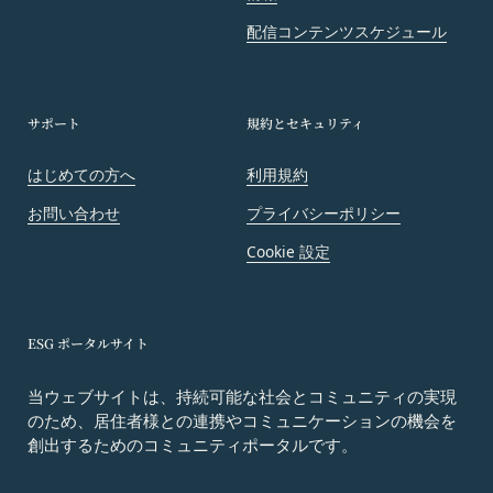
会員は、当社および当社から提供物の権利を承継し
配信コンテンツスケジュール
または使用許諾を受けた第三者に対して、著作者人
格権を行使しないことをあらかじめ承諾するものと
します。
第11条（通知・連絡）
サポート
規約とセキュリティ
当社は、本サービスの利用に関して、書面の送付、
電子メールの送信、当社ウェブサイト上における掲
はじめての方へ
利用規約
示その他当社が適当と認める方法により会員に通知
お問い合わせ
プライバシーポリシー
を行うことができるものとし、会員はこれに同意す
Cookie 設定
るものとします。
当社は、前項に定める通知を書面の送付、電子メー
ルの送信によって行う場合、会員が申込時（変更手
続きを行った場合は、当該変更時とします。）に届
ESG ポータルサイト
け出た連絡先に対して通知を行えば足りるものと
し、当該通知は通常到達すべき時に会員に到達した
当ウェブサイトは、持続可能な社会とコミュニティの実現
のため、居住者様との連携やコミュニケーションの機会を
ものとみなします。
創出するためのコミュニティポータルです。
当社は、本条第１項の通知を当社ウェブサイト上に
おける掲示の方法によって行う場合、当該通知が当