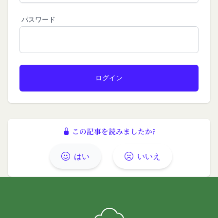
す。
益を侵害する行為
その他の注意事項
パスワード
当社または第三者を誹謗、中傷する行為
当社が提供するサービスは、当社が管理するサービ
当社もしくは第三者に対して、迷惑、不利益ま
ス以外のサービスへのリンクを含む場合があり、こ
たは損害を与える行為
れら外部サービスにおける内容や利用者情報の保護
お客様IDおよびパスワードを不正に使用する行
については、当社は一切責任を負いません。
為
発効日：2021年9月1日
同業者の再販など、営利目的で商品等を購入す
る行為
閉じる
その他、当社が不適切と判断する行為
会員の行為が本規約に違反すると当社が判断した場
この記事を読みましたか?
合、当社は、通知または催告をすることなく、当該
会員の登録の抹消、当社が提供する一切のサービス
はい
いいえ
の利用禁止、停止、本サービス上に公開した提供物
（本規約第10条3項で定義します。）の削除その他
の必要な措置を講じることができるものとします。
当社が前項に定める措置を講じた場合において、当
社は、会員に対し、当該措置を講じた理由を開示す