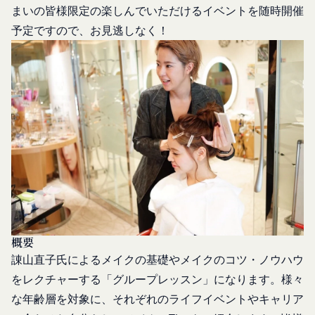
お客様のアクションに関する情報
「アカウント」
まいの皆様限定の楽しんでいただけるイベントを随時開催
お客様が、当社のサービスを利用する際、直接当社
各会員が保有する、本サービスの利用に関する権利
予定ですので、お見逃しなく！
に提供した情報および当社のサービスを提供してい
の総体をいいます。
る第三者サービス提供者を通じて提供した情報を、
「パスワード」
当社は取得・保管することがあります。お客様のサ
登録情報と組み合わせて、会員とその他の者とを識
ービスご利用状況、他の利用者との交流に関する情
別するために用いられる符号をいいます。
報も取得することがあります。
「提携パートナー」
外部サービスとの連携により取得する情報
当社との間で締結する契約に基づき、本サービスと
外部サービスでお客様が利用するIDおよびその他
提携するサービス（以下「提携サービス」といいま
外部サービスのプライバシー設定によりお客様が提
す。）を提供し、又はその運営を行う者をいいま
携先に開示を認めた情報を取得することがありま
す。
す。
第2条（総則・適用範囲）
取得した個人情報等の利用目的
本規約は、会員と当社間において本サービスの利用
当社は、お客様からご提供いただいたお客様情報
に関し適用され、登録手続き完了後の本サービスの
概要
を、当社各サービスの利用規約において定める利用
提供条件及び当社と会員との権利義務関係を定める
諌山直子氏によるメイクの基礎やメイクのコツ・ノウハウ
目的の範囲内で利用します。
ものです。
Cookie（クッキー）について
をレクチャーする「グループレッスン」になります。様々
当社が、当社ウェブサイト上に本サービスに関する
当社は、お客様にとってより使いやすく、より価値
な年齢層を対象に、それぞれのライフイベントやキャリア
個別規定や追加規定を掲載する場合、又は第11条
ある情報を提供するためにCookie(以下「クッキ