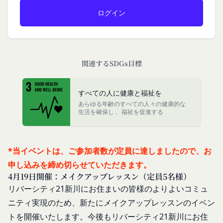
す。なお、利用者は契約者の事業のために本サービ
様が入力または送信する情報
スを利用されているものとみなします。
当社が各サービスにおいて取得すると定めた情報
「会員」
端末情報
本規約の内容の全てを承認いただいた上、本サービ
お客様が、端末または携帯端末上で当社のサービス
ス所定の手続きに従い会員登録を申請し、当社がこ
を利用する場合、当社は、端末識別子およびIPアド
関連するSDGs目標
れを承認した特定の法人、団体、個人をいいます。
レスを取得する場合があります。また、当社は、お
「登録希望者」
客様が端末に関連付けた名前、端末の種類、電話番
本サービスの利用を希望する法人、団体、個人をい
すべての人に健康と福祉を
号、国、およびユーザー名、もしくはメールアドレ
います。
あらゆる年齢のすべての人々の健康的な
スなど、お客様が提供することを選択したその他の
生活を確保し 、福祉を促進する
「会員登録」
あらゆる情報を取得する場合があります。
第4条に規定する方法に従って、登録希望者が行う
位置情報
本サービスの利用登録をいいます。
お客様が、端末または携帯端末上で当社のサービス
*当イベントは、ご参加者数が定員に達しましたので、お
「登録情報」
を利用し、そこで位置情報を提供することを認めた
申し込みを締め切らせていただきます。
登録希望者及び利用者が会員登録時に登録した当社
場合、当社は、お客様の位置情報を取得することが
4月19日開催：メイクアップレッスン（定員5名様）
が定める情報、本サービス利用中に当社が必要と判
あります。通常はお客様のブラウザや端末の設定に
リバーシティ21新川にお住まいの皆様のよりよいコミュ
断して登録を求めた情報及びこれらの情報について
より無効にすることができますが、無効にした場合
ニティ実現のため、
新たにメイクアップレッスンのイベン
利用者自身が追加、変更を行った場合の当該情報を
には当社のサービスの一部が利用できなくなくなる
いいます。
トを開催いたします。今後もリバーシティ21新川にお住
ことがあります。