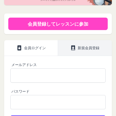
は、当社が運営する各サービスにおいて、個人情報
サイトサービス（以下「本サービス」といいま
会員情報に登録されているメールアドレス宛にギフ
の保護に関する法律、その他関連する法令等を遵守
す。）のご利用規約（以下「本規約」といいま
ト券番号を贈ります。
するとともに、以下の方針に沿ってお客様からお預
す。）を下記の通り定めます。
有効期限は発行から10年です。
ギフト券を適用する方法:
かりした情報を取り扱い、正確性および機密性の保
本サービスをご利用される方は、ご登録される前に
会員登録してレッスンに参加
持に努めます。
本規約を必ずお読みになり、本規約に同意いただく
メールに記載されたギフト券番号をご用意くださ
本文中の用語の定義は、個人情報保護法および関連
必要があります。
い。
第1条（定義）
法令によります。
ギフト券を適用する
に移動します。
本規約において、次の各号に掲げる用語の意義は、
当社が取得する情報および取得方法
会員ログイン
新規会員登録
ギフト券番号を入力し、
ここに適用
を選択します。
お客様から直接取得する情報
当該各号に定めるところによるものとします。
Amazonギフト券の利用方法に関しましては、Amazon の
当社は、お客様が当社のサービスの登録手続を行う
「本サービス」
カスタマーサポート(0120-999-373 / 24時間対応) までお
場合、以下の情報（以下「お客様情報」といいま
問い合わせください。Amazonギフト券細則については、
メールアドレス
当社が提供するコミュニティポータルサイト及び連
こちら
をご確認ください。
す。）をご提供いただく場合があります。
携により利用できるすべてのサービスをいいます。
氏名、生年月日、性別、職業等プロフィールに関す
「契約者」
閉じる
る情報
本利用規約に基づく利用契約を当社と締結している
メールアドレス、電話番号、住所等連絡先に関する
方をいいます。
パスワード
情報
「利用者」
アカウントへのアクセス者の本人確認に必要なパス
本利用規約に基づき、契約者が本サービスの利用を
ワード等のその他の情報
認めた特定の法人、団体、個人の第三者をいいま
入力フォームその他当社が定める方法を通じてお客