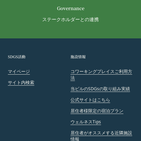
たは不利益等を与えないものとします。
Governance
第10条（会員が提供する提供物に関する知的財産権
等）
ステークホルダーとの連携
当社所定の方法により会員が提供する商品レビュ
ー、画像データその他一切の提供物（以下、これら
をまとめて「提供物」といいます。）に関する知的
財産権等の権利は、従前どおり会員が保持するもの
SDGS活動
施設情報
とし、当社がかかる権利を取得することはありませ
ん。
マイページ
コワーキングプレイスご利用方
前項にかかわらず、会員は当社に対し、提供物に関
法
し、無償、地域無限定、非独占的、サブライセンス
サイト内検索
当ビルのSDGsの取り組み実績
可能かつ譲渡可能な使用、複製、配布、派生著作物
の作成、表示および実行（以下「使用等」といいま
公式サイトはこちら
す。）に関する権利を付与するものとします。
居住者様限定の宿泊プラン
会員は、提供物について、自らが使用等についての
適法な権利を有していることおよび提供物が第三者
ウェルネスTips
の権利を侵害していないことについて保証するもの
居住者がオススメする近隣施設
とします。
情報