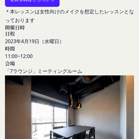
防ぐため、セキュリティーの維持に努めます。ま
なします。
＊本レッスンは女性向けのメイクを想定したレッスンとな
た、当社は、当社の通常の事業運営に照らして当社
当社が提供する本サービス以外のサービス又は提携
っております
が不要と判断した場合、お客様から取得したお客様
パートナーが提供するサービスについては、各サー
開催日時
情報を安全かつ合理的な方法で消去します。
ビスに定められる利用規約等に従ってご利用くださ
日程
第三者への提供等
い。
2023年4
月19
日（水曜日）
当社は、以下の場合、お客様情報を第三者と共有す
本契約において使用される以下の各用語は各々以下
時間
ることがあります。（以下、当社がお客様情報を提
に定める意味を有します。
11:00~12:00
供した相手方を「提供先」といいます。）
第3条（提供されるサービス）
会場
お客様の同意を得た場合
当社が提供する本サービスは、次の各号に掲げるサ
「7ラウンジ」
ミーティングルーム
当社は、お客様の同意を得た場合、お客様情報（個
ービスとします。
人情報の場合もあります。）を第三者である会社、
コミュニティポータルサイトが提供する情報サ
組織、個人に提供することがあります。
ービス
第三者サービス提供者との共有
前各号に付随する各種サービス
支払処理、データ分析、メール送信、ホスティング
当社は、前項各号に定めるサービスの内容を変更す
サービス、カスタマーサービスなどを当社の代理で
ることができるものとします。
第4条（会員登録）
行うサービスを提供する第三者、または、当社のマ
会員登録手続きは、本サービスの会員登録ページか
ーケティングのサポートを行う第三者に対して、お
ら当社の指定する方法に従い、会員登録を希望する
客様情報を提供することがあります。