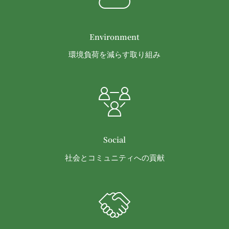
る義務及び当該措置により会員に生じた損害を賠償
する義務並びにその他一切の義務を負わないものと
します。
Environment
第9条（当社が提供するコンテンツに関する知的財
産権等）
環境負荷を減らす取り組み
本サービスを通じて会員に提供する文章、イラス
ト、デザイン、写真、画像、ロゴ、アイコン、映
像、プログラム等（以下「コンテンツ」といいま
す。）の著作権、商標権およびその他の知的財産権
は全て当社または当社にコンテンツの使用を許諾す
る者に帰属するものであり、会員はこれらの権利を
侵害する行為を行わないものとします。
Social
目的の如何を問わず、本サービスのコンテンツその
社会とコミュニティへの貢献
他掲載内容の全部または一部を権利者の許可なく使
用（複製、改変、転用、転送、配布、掲示、販売、
出版など）する行為は固く禁止します。
会員は、前2項の規定に違反して第三者との間で問
題が生じた場合、自己の責任と費用においてかかる
問題を解決するとともに当社に何等の損害、損失ま