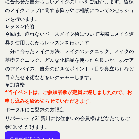
に合わせた自分らしいメイクのTipsをご紹介します。皆様
に定める方法により本サービスに関するルール等を
ー」といいます。これに類似の技術を含みます。)
のメイクアップに関する悩みやご相談についてのセッショ
発信する場合、それらは本規約の一部を構成するも
を使用することがあります。
のとし、個別規定、追加規定又はルール等が本規約
ンを行います。
クッキーは、ウェブサイトを利用されたときにご利
レッスン内容
と抵触する場合には、当該個別規定、追加規定又は
用のパソコンや携帯端末に一時的にデータを保存さ
今回は、崩れないベースメイク術について実際にメイク道
ルール等が優先されるものとします。
せるもので、これを利用することにより当社のサー
当社は、本規約を変更する必要が生じた場合には、
具を使用しながらレッスンを行います。
バに、当社サイト内におけるお客様の行動履歴(ア
会員の明示の承諾を得ることなく、本規約を変更す
自分に合ったメイク方法、メイクのテクニック、メイクの
クセスしたURL、コンテンツ、参照順序等)や、年
ることができるものとします。
基礎テクニック、どんな化粧品を使ったら良いか、肌ケア
齢や性別、職業、居住地域、位置情報等個人が特定
前項による本規約の変更をするときは、その効力発
できない属性情報(それらの組み合わせによっても
のアドバイス、自分の好きなポイント（目や鼻立ち）など
生日を定め、かつ、本規約を変更する旨及び変更後
個人が特定できないもの)を取得することがありま
目立たせる術などをレクチャーします。
の本規約の内容並びにその効力発生日を、会員に対
す。
参加資格
し、本規約変更の効力発生日前に、第11条に定め
お客様がご自身に関する情報の取得を望まれない場
*当イベントは、ご参加者数が定員に達しましたので、お
る方法により通知するものとします。ただし、文言
合は、ブラウザや携帯端末の設定により、クッキー
申し込みを締め切らせていただきます。
の修正等、会員に不利益を与えるものではない軽微
の受け取りを拒否することも可能です。なお、クッ
ポータルにご登録の方限定
な変更の場合には、当該通知を省略することができ
キーの受け取りを拒否された場合、当社のサービス
リバーシティ21新川にお住まいの会員様はどなたでもご
ます。
の一部がご利用できなくなることがあります。
参加いただけます。
本規約変更の効力発生日後に本サービスの利用を行
適正管理
当社は、お客様情報への不正なアクセスや漏洩等を
った場合、会員は本規約の変更に同意したものとみ
会員登録はこちらから