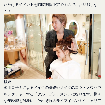
いいます。
ことがあります。
ただけるイベントを随時開催予定ですので、お見逃しな
お客様のアクションに関する情報
「アカウント」
く！
お客様が、当社のサービスを利用する際、直接当社
各会員が保有する、本サービスの利用に関する権利
に提供した情報および当社のサービスを提供してい
の総体をいいます。
る第三者サービス提供者を通じて提供した情報を、
「パスワード」
当社は取得・保管することがあります。お客様のサ
登録情報と組み合わせて、会員とその他の者とを識
ービスご利用状況、他の利用者との交流に関する情
別するために用いられる符号をいいます。
報も取得することがあります。
「提携パートナー」
外部サービスとの連携により取得する情報
当社との間で締結する契約に基づき、本サービスと
外部サービスでお客様が利用するIDおよびその他
提携するサービス（以下「提携サービス」といいま
外部サービスのプライバシー設定によりお客様が提
す。）を提供し、又はその運営を行う者をいいま
携先に開示を認めた情報を取得することがありま
す。
す。
第2条（総則・適用範囲）
取得した個人情報等の利用目的
本規約は、会員と当社間において本サービスの利用
当社は、お客様からご提供いただいたお客様情報
概要
に関し適用され、登録手続き完了後の本サービスの
を、当社各サービスの利用規約において定める利用
諌山直子氏によるメイクの基礎やメイクのコツ・ノウハウ
提供条件及び当社と会員との権利義務関係を定める
目的の範囲内で利用します。
ものです。
をレクチャーする「グループレッスン」になります。様々
Cookie（クッキー）について
当社が、当社ウェブサイト上に本サービスに関する
な年齢層を対象に、それぞれのライフイベントやキャリア
当社は、お客様にとってより使いやすく、より価値