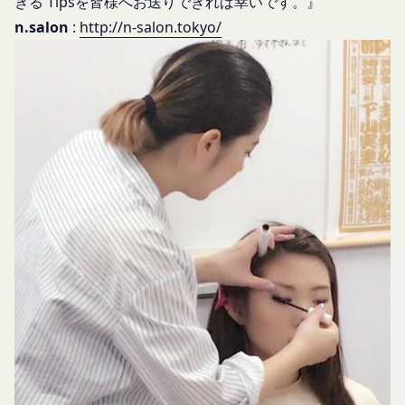
きる Tipsを皆様へお送りできれば幸いです。』
効なものとすることをあらかじめ承諾します。
開示等のご希望、ご意見、ご質問、苦情のお申し出
会員が本条第１項に定める変更手続きを行わなかっ
n.salon
:
http://n-salon.tokyo/
その他個人情報の取り扱いに関するお問い合わせ
たことにより生じた損害について、当社は一切責任
は、下記の窓口までお願いいたします。
を負いません。
メールによるお問い合わせ
第6条（IDおよびパスワードの管理）
営業時間内に順次回答いたします。
会員は、会員登録等の際に会員本人が設定し、承
お問い合わせ内容によっては回答にお時間をいただ
認・登録されたお客様IDおよびパスワードの利
く場合や、ご返答できない場合がございます。あら
用、管理について一切の責任を負うものとします。
かじめご了承いただきますようお願い致します。
会員は、お客様IDおよびパスワードの第三者への
「@goyoh.jp」を含むメールアドレスから受信でき
譲渡、承継、名義変更、貸与、開示又は漏洩しては
るよう、あらかじめご設定ください。
ならないものとします。
メールによるお問い合わせについて、お客さまの個
会員のお客様IDおよびパスワードの使用上の過失
人情報保護のため、SSL通信を使用しております。
または第三者による不正使用等に起因する損害につ
お客さまがお使いのブラウザがSSL通信非対応の場
いて、当社は一切責任を負わないものとします。
合には、このお問い合わせフォームは利用できませ
会員のお客様IDおよびパスワードの失念に起因す
んので、その場合にはお電話でのお問い合わせをお
る損害について、当社は一切の責任を負わないもの
願いいたします。
とします。
組織・体制
当社は、当社所定の方法により会員のお客様IDお
当社は、管理担当役員を利用者情報管理責任者と