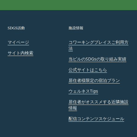
とします。
会員は、当社および当社から提供物の権利を承継し
または使用許諾を受けた第三者に対して、著作者人
格権を行使しないことをあらかじめ承諾するものと
SDGS活動
施設情報
します。
第11条（通知・連絡）
マイページ
コワーキングプレイスご利用方
当社は、本サービスの利用に関して、書面の送付、
法
サイト内検索
電子メールの送信、当社ウェブサイト上における掲
当ビルのSDGsの取り組み実績
示その他当社が適当と認める方法により会員に通知
を行うことができるものとし、会員はこれに同意す
公式サイトはこちら
るものとします。
居住者様限定の宿泊プラン
当社は、前項に定める通知を書面の送付、電子メー
ウェルネスTips
ルの送信によって行う場合、会員が申込時（変更手
続きを行った場合は、当該変更時とします。）に届
居住者がオススメする近隣施設
け出た連絡先に対して通知を行えば足りるものと
情報
し、当該通知は通常到達すべき時に会員に到達した
配信コンテンツスケジュール
ものとみなします。
当社は、本条第１項の通知を当社ウェブサイト上に