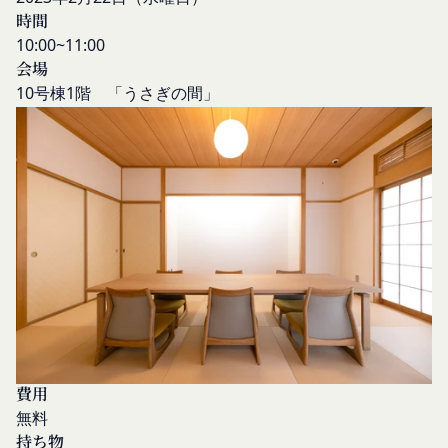
客様情報を提供することがあります。
時間
本人が行うものとします。当社に対して会員登録の
外部サービスとの連携のための共有
10:00~11:00
申し込みが行われた場合には、登録手続きにおいて
当社は、Facebook、Googleアカウント、Twitter
会場
氏名等を入力された本人が当該申し込みを行ったも
その他の外部サービスとの連携または外部サービス
10号棟1階 「うさぎの間」
のとみなします。
を利用した認証にあたり、当該外部サービス運営会
当社は、会員登録を申請した者が以下の各号のいず
社にお客様情報を提供することがあります。
れかの事由に該当する場合は、登録を拒否すること
法律上の理由
があります。
お客様の居住国内外において、法律、規則、法的手
当社に提供された登録情報の全部又は一部につ
段または公的もしくは政府機関からの要求により、
き虚偽、誤記又は記載漏れがあった場合
当社がお客様情報の全部または一部を開示すること
当該登録希望者が、本サービス又は当社が提供
が必要になる場合があります。
するその他のサービスの利用に際して、過去に
当社は、国家安全保障、法の執行またはその他の交
アカウント削除等の利用停止措置を受けたこと
易の実現のために必要または適切であると判断した
があり、又は現在受けている場合
場合、お客様情報の全部または一部を公開すること
未成年者、成年被後見人、被保佐人又は被補助
があります。
人のいずれかであって、法定代理人、後見人､保
当社は、当社の利用規約の執行、当社の運営または
費用
佐人又は補助人の同意等を得ていなかった場合
お客様の保護のために、開示が合理的に必要である
無料
会員登録の申請に虚偽の事項が含まれている場
と判断する場合、お客様情報の全部または一部を開
持ち物