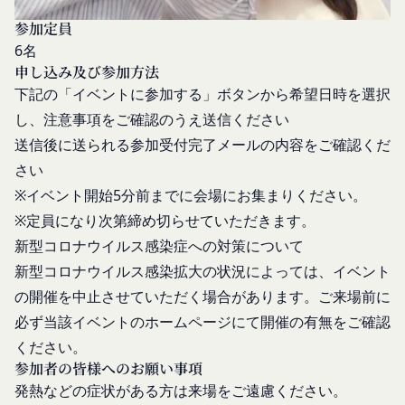
よびパスワードの一致を確認した場合、当該お客様
し、利用者情報の適正な管理及び継続的な改善を実
IDおよびパスワードに基づく会員が、本サービス
参加定員
施します。
を利用したものとみなし、その場合の責任は全て当
6名
免責
該会員に帰属するものとします。
申し込み及び参加方法
当社は、以下の場合には、何らの責任を負いませ
第7条（会員の退会）
下記の「イベントに参加する」ボタンから希望日時を選択
ん。
会員は、当社所定の退会手続の完了により、会員登
お客様ご本人が本サービスの機能又は別の手段を用
し、注意事項をご確認のうえ送信ください
録を抹消することができます。
いて第三者に利用者情報を明らかにした場合
送信後に送られる参加受付完了メールの内容をご確認くだ
第8条（禁止事項）
お客様が自ら本サービス上に入力した情報等によ
さい
会員は、本サービスの利用に際して、以下の各号の
り、個人を識別し得る状態に至った場合
いずれかに該当する行為または該当するおそれのあ
※イベント開始5分前までに会場にお集まりください。
改善
る行為を行ってはならないものとします。
※定員になり次第締め切らせていただきます。
当社は、利用者情報の取扱いに関する運用状況を適
本規約および法令に違反する行為、犯罪に結び
新型コロナウイルス感染症への対策について
宜見直し、継続的な改善に努めるものとし、必要に
つく行為または公序良俗に反する行為
新型コロナウイルス感染拡大の状況によっては、イベント
応じて、本ポリシーをお客様の事前の了承を得るこ
会員登録または登録内容の変更の際に虚偽の会
となく変更することがあります。変更後の本ポリシ
の開催を中止させていただく場合があります。ご来場前に
員情報を入力する行為
ーについては、当社が別途定める場合を除いて、当
必ず当該イベントのホームページにて開催の有無をご確認
本サービスの運営を妨害するおそれのある行為
社ウェブサイトでの公示後、すぐに効力が発生する
ください。
または本サービスに支障を生じさせるおそれの
ものとします。但し、法令上お客様の同意が必要と
参加者の皆様へのお願い事項
ある行為
なるような内容の変更を行うときは、当社が定める
発熱などの症状がある方は来場をご遠慮ください。
当社または第三者の財産権、プライバシー権、