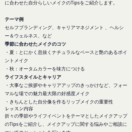
個別規定や追加規定を掲載する場合、又は第11条
に合わせた自分らしいメイクのTipsをご紹介します。
ある情報を提供するためにCookie(以下「クッキ
に定める方法により本サービスに関するルール等を
ー」といいます。これに類似の技術を含みます。)
発信する場合、それらは本規約の一部を構成するも
を使用することがあります。
テーマ例
のとし、個別規定、追加規定又はルール等が本規約
クッキーは、ウェブサイトを利用されたときにご利
セルフブランディング、キャリアマネジメント 、ヘルシ
と抵触する場合には、当該個別規定、追加規定又は
用のパソコンや携帯端末に一時的にデータを保存さ
ー＆ウェルネス、など
ルール等が優先されるものとします。
せるもので、これを利用することにより当社のサー
季節に合わせたメイクのコツ
当社は、本規約を変更する必要が生じた場合には、
バに、当社サイト内におけるお客様の行動履歴(ア
・夏：とにかく息抜くナチュラルなベースと艶のあるポイ
会員の明示の承諾を得ることなく、本規約を変更す
クセスしたURL、コンテンツ、参照順序等)や、年
ることができるものとします。
ントメイク
齢や性別、職業、居住地域、位置情報等個人が特定
前項による本規約の変更をするときは、その効力発
・秋：オータムカラーを味方につける
できない属性情報(それらの組み合わせによっても
生日を定め、かつ、本規約を変更する旨及び変更後
ライフスタイルとキャリア
個人が特定できないもの)を取得することがありま
の本規約の内容並びにその効力発生日を、会員に対
す。
・大事なご挨拶やキャリアアップのきっかけなど、フォー
し、本規約変更の効力発生日前に、第11条に定め
お客様がご自身に関する情報の取得を望まれない場
マルな場での魅力最大限の好感度メイク
る方法により通知するものとします。ただし、文言
合は、ブラウザや携帯端末の設定により、クッキー
・きちんとした自分像を作るリップメイクの重要性
の修正等、会員に不利益を与えるものではない軽微
の受け取りを拒否することも可能です。なお、クッ
レッスン内容
な変更の場合には、当該通知を省略することができ
キーの受け取りを拒否された場合、当社のサービス
折々の季節やライフイベントをテーマとしたメイクアップ
ます。
の一部がご利用できなくなることがあります。
のTipsをご紹介し、メイクアップに関する悩みやご相談に
本規約変更の効力発生日後に本サービスの利用を行
適正管理