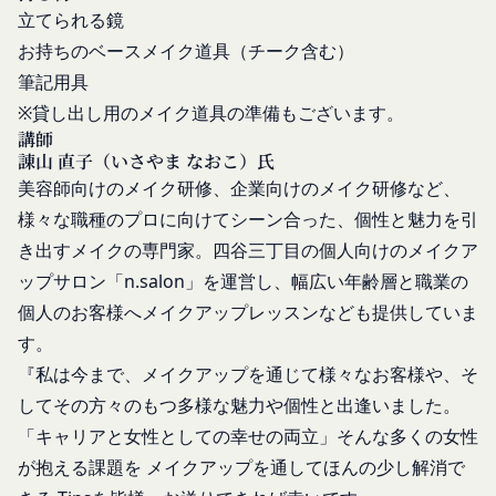
合
示することがあります。
立てられる鏡
過去に当社との契約に違反した者またはその関
売却または合併
お持ちのベースメイク道具（チーク含む）
係者であると当社が判断した場合
組織再編、合併または譲渡に際し、当社が取得した
筆記用具
反社会的勢力等（暴力団、暴力団員、右翼団
個人情報の全部または一部を関係者に移転すること
※貸し出し用のメイク道具の準備もございます。
体、反社会的勢力、その他これに準ずるものを
があります。
講師
意味します。以下同じ。）であるまたは資金提
委託先等の管理
諌山 直子（いさやま なおこ）氏
当社は、業務を委託するため委託先にお客様情報を
供その他を通じて反社会的勢力等の維持、運営
美容師向けのメイク研修、企業向けのメイク研修など、
提供または開示する場合、当該委託先に対し、適切
もしくは経営に協力もしくは関与する等反社会
様々な職種のプロに向けてシーン合った、個性と魅力を引
な取扱いおよび保護を行わせ、第三者への開示・提
的勢力等との何らかの交流もしくは関係を行っ
き出すメイクの専門家。四谷三丁目の個人向けのメイクア
供および当社の提供目的以外の目的での利用を行わ
ていると当社が判断した場合
ップサロン「n.salon」を運営し、幅広い年齢層と職業の
ないよう適切に管理および監督します。
その他会員登録が適当でないと当社が判断した
開示・訂正等
個人のお客様へメイクアップレッスンなども提供していま
場合
お客様がご自身の個人情報の内容を確認、訂正また
第5条（登録内容の変更）
す。
は利用停止を希望される場合には、個人情報保護法
会員は、登録情報の内容の全部または一部に関して
『私は今まで、メイクアップを通じて様々なお客様や、そ
その他の法令により当社が義務を負う範囲におい
変更が生じた場合、直ちに当社所定の方法により登
してその方々のもつ多様な魅力や個性と出逢いました。
て、速やかに対応させていただきます。
録内容を変更する手続きを行うものとします。
「キャリアと女性としての幸せの両立」そんな多くの女性
なお、かかる場合には、本人確認をさせていただく
会員が前項に定める変更手続きを行わなかった場合
が抱える課題を メイクアップを通してほんの少し解消で
場合があります。
には、既に登録済みの情報に基づく処理を適正・有
お問い合わせ