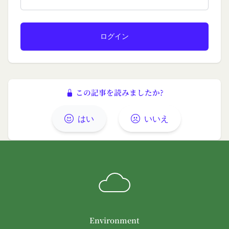
る義務及び当該措置により会員に生じた損害を賠償
する義務並びにその他一切の義務を負わないものと
します。
第9条（当社が提供するコンテンツに関する知的財
産権等）
本サービスを通じて会員に提供する文章、イラス
ト、デザイン、写真、画像、ロゴ、アイコン、映
この記事を読みましたか?
像、プログラム等（以下「コンテンツ」といいま
す。）の著作権、商標権およびその他の知的財産権
はい
いいえ
は全て当社または当社にコンテンツの使用を許諾す
る者に帰属するものであり、会員はこれらの権利を
侵害する行為を行わないものとします。
目的の如何を問わず、本サービスのコンテンツその
他掲載内容の全部または一部を権利者の許可なく使
用（複製、改変、転用、転送、配布、掲示、販売、
出版など）する行為は固く禁止します。
会員は、前2項の規定に違反して第三者との間で問
Environment
題が生じた場合、自己の責任と費用においてかかる