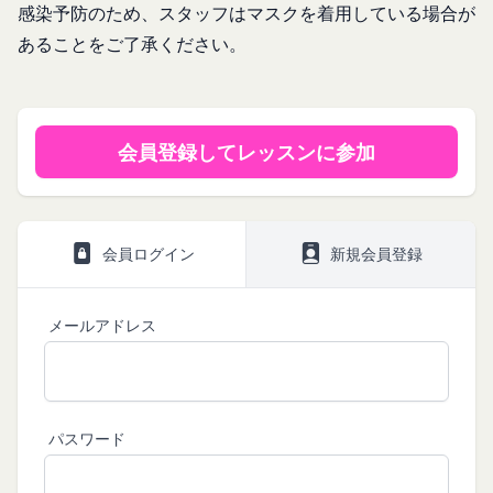
方法により、お客様の同意を取得するものとしま
感染予防のため、スタッフはマスクを着用している場合が
著作権等の知的財産権、その他の権利または利
す。
あることをご了承ください。
益を侵害する行為
その他の注意事項
当社または第三者を誹謗、中傷する行為
当社が提供するサービスは、当社が管理するサービ
当社もしくは第三者に対して、迷惑、不利益ま
ス以外のサービスへのリンクを含む場合があり、こ
たは損害を与える行為
れら外部サービスにおける内容や利用者情報の保護
会員登録してレッスンに参加
お客様IDおよびパスワードを不正に使用する行
については、当社は一切責任を負いません。
為
発効日：2021年9月1日
同業者の再販など、営利目的で商品等を購入す
る行為
閉じる
会員ログイン
新規会員登録
その他、当社が不適切と判断する行為
会員の行為が本規約に違反すると当社が判断した場
合、当社は、通知または催告をすることなく、当該
メールアドレス
会員の登録の抹消、当社が提供する一切のサービス
の利用禁止、停止、本サービス上に公開した提供物
（本規約第10条3項で定義します。）の削除その他
の必要な措置を講じることができるものとします。
パスワード
当社が前項に定める措置を講じた場合において、当
社は、会員に対し、当該措置を講じた理由を開示す