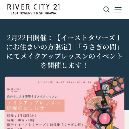
コンテンツへスキップ
2月22日開催：【イーストタワーズⅠ
にお住まいの方限定】「うさぎの間」
にてメイクアップレッスンのイベント
を開催します！
プライバシーポリシー
利用規約
Amazonギフト券
株式会社GOYOH（以下「当社」といいます。）
株式会社GOYOHが運営するコミュニティポータル
Amazon.co.jpで使えるデジタル商品券です。