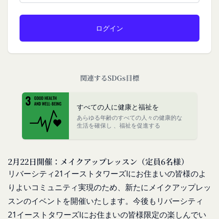
入力フォームその他当社が定める方法を通じてお客
す。なお、利用者は契約者の事業のために本サービ
様が入力または送信する情報
スを利用されているものとみなします。
当社が各サービスにおいて取得すると定めた情報
「会員」
端末情報
本規約の内容の全てを承認いただいた上、本サービ
お客様が、端末または携帯端末上で当社のサービス
ス所定の手続きに従い会員登録を申請し、当社がこ
を利用する場合、当社は、端末識別子およびIPアド
れを承認した特定の法人、団体、個人をいいます。
関連するSDGs目標
レスを取得する場合があります。また、当社は、お
「登録希望者」
客様が端末に関連付けた名前、端末の種類、電話番
本サービスの利用を希望する法人、団体、個人をい
号、国、およびユーザー名、もしくはメールアドレ
すべての人に健康と福祉を
います。
スなど、お客様が提供することを選択したその他の
あらゆる年齢のすべての人々の健康的な
「会員登録」
生活を確保し 、福祉を促進する
あらゆる情報を取得する場合があります。
第4条に規定する方法に従って、登録希望者が行う
位置情報
本サービスの利用登録をいいます。
お客様が、端末または携帯端末上で当社のサービス
「登録情報」
2月22日開催：メイクアップレッスン（定員6名様）
を利用し、そこで位置情報を提供することを認めた
登録希望者及び利用者が会員登録時に登録した当社
リバーシティ21イーストタワーズⅠにお住まいの皆様のよ
場合、当社は、お客様の位置情報を取得することが
が定める情報、本サービス利用中に当社が必要と判
あります。通常はお客様のブラウザや端末の設定に
りよいコミュニティ実現のため、
新たにメイクアップレッ
断して登録を求めた情報及びこれらの情報について
より無効にすることができますが、無効にした場合
スンのイベントを開催いたします。今後もリバーシティ
利用者自身が追加、変更を行った場合の当該情報を
には当社のサービスの一部が利用できなくなくなる
21イーストタワーズⅠにお住まいの皆様限定の楽しんでい