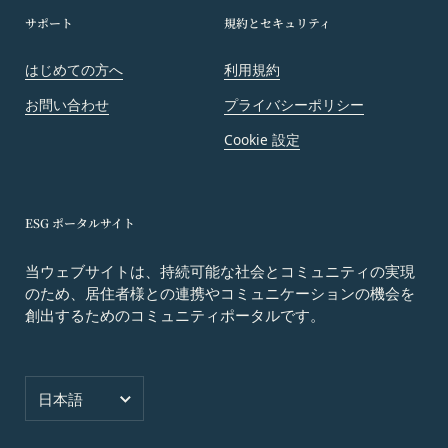
おける掲示の方法によって行う場合、当該通知が当
サポート
規約とセキュリティ
社ウェブサイト上に掲示され、会員が当社ウェブサ
イトにアクセスすることによって当該通知を閲覧す
はじめての方へ
利用規約
ることが可能となったときをもって会員への通知が
完了したものとみなします。
お問い合わせ
プライバシーポリシー
第12条（取得情報の取り扱い）
Cookie 設定
当社は、会員が本サービスの登録その他一切の利用
の過程において、当社が取得した情報の取り扱い
は、プライバシーポリシーの定めによるものとし、
会員は、プライバシーポリシーの定めに従い、当社
ESG ポータルサイト
が会員から取得した情報を取り扱うことについて、
当ウェブサイトは、持続可能な社会とコミュニティの実現
承諾したものとします。
のため、居住者様との連携やコミュニケーションの機会を
当社は取得した会員情報を下記の目的に利用するこ
創出するためのコミュニティポータルです。
とがあります。
本サービスへのログイン時における本人確認
メールマガジンおよび広告等の情報配信並びに
言語
日本語
その成果確認
利用上の注意およびその他当社から会員に対す