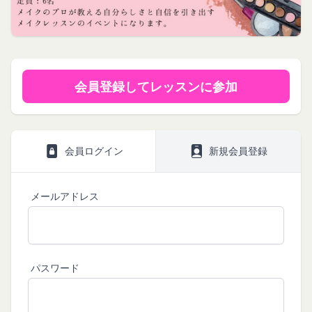
は、当社が運営する各サービスにおいて、個人情報
サイトサービス（以下「本サービス」といいま
会員情報に登録されているメールアドレス宛にギフ
の保護に関する法律、その他関連する法令等を遵守
す。）のご利用規約（以下「本規約」といいま
ト券番号を贈ります。
するとともに、以下の方針に沿ってお客様からお預
す。）を下記の通り定めます。
有効期限は発行から10年です。
ギフト券を適用する方法:
かりした情報を取り扱い、正確性および機密性の保
本サービスをご利用される方は、ご登録される前に
会員登録してレッスンに参加
持に努めます。
本規約を必ずお読みになり、本規約に同意いただく
メールに記載されたギフト券番号をご用意くださ
本文中の用語の定義は、個人情報保護法および関連
必要があります。
い。
第1条（定義）
法令によります。
ギフト券を適用する
に移動します。
本規約において、次の各号に掲げる用語の意義は、
当社が取得する情報および取得方法
ギフト券番号を入力し、
ここに適用
を選択します。
お客様から直接取得する情報
会員ログイン
新規会員登録
当該各号に定めるところによるものとします。
Amazonギフト券の利用方法に関しましては、Amazon の
当社は、お客様が当社のサービスの登録手続を行う
「本サービス」
カスタマーサポート(0120-999-373 / 24時間対応) までお
場合、以下の情報（以下「お客様情報」といいま
問い合わせください。Amazonギフト券細則については、
当社が提供するコミュニティポータルサイト及び連
メールアドレス
こちら
をご確認ください。
す。）をご提供いただく場合があります。
携により利用できるすべてのサービスをいいます。
氏名、生年月日、性別、職業等プロフィールに関す
「契約者」
閉じる
る情報
本利用規約に基づく利用契約を当社と締結している
メールアドレス、電話番号、住所等連絡先に関する
方をいいます。
パスワード
情報
「利用者」
アカウントへのアクセス者の本人確認に必要なパス
本利用規約に基づき、契約者が本サービスの利用を
ワード等のその他の情報
認めた特定の法人、団体、個人の第三者をいいま