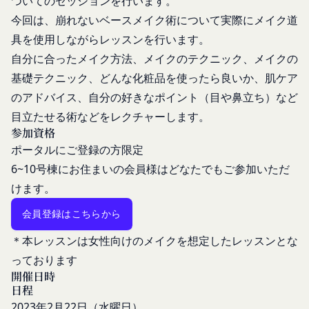
ついてのセッションを行います。
当社は、お客様情報への不正なアクセスや漏洩等を
った場合、会員は本規約の変更に同意したものとみ
今回は、崩れないベースメイク術について実際にメイク道
防ぐため、セキュリティーの維持に努めます。ま
なします。
具を使用しながらレッスンを行います。
た、当社は、当社の通常の事業運営に照らして当社
当社が提供する本サービス以外のサービス又は提携
が不要と判断した場合、お客様から取得したお客様
パートナーが提供するサービスについては、各サー
自分に合ったメイク方法、メイクのテクニック、メイクの
情報を安全かつ合理的な方法で消去します。
ビスに定められる利用規約等に従ってご利用くださ
基礎テクニック、どんな化粧品を使ったら良いか、肌ケア
第三者への提供等
い。
のアドバイス、自分の好きなポイント（目や鼻立ち）など
当社は、以下の場合、お客様情報を第三者と共有す
本契約において使用される以下の各用語は各々以下
目立たせる術などをレクチャーします。
ることがあります。（以下、当社がお客様情報を提
に定める意味を有します。
参加資格
供した相手方を「提供先」といいます。）
第3条（提供されるサービス）
ポータルにご登録の方限定
お客様の同意を得た場合
当社が提供する本サービスは、次の各号に掲げるサ
6~10号棟にお住まいの会員様はどなたでもご参加いただ
当社は、お客様の同意を得た場合、お客様情報（個
ービスとします。
けます。
人情報の場合もあります。）を第三者である会社、
コミュニティポータルサイトが提供する情報サ
組織、個人に提供することがあります。
ービス
会員登録はこちらから
第三者サービス提供者との共有
前各号に付随する各種サービス
＊本レッスンは女性向けのメイクを想定したレッスンとな
支払処理、データ分析、メール送信、ホスティング
当社は、前項各号に定めるサービスの内容を変更す
っております
サービス、カスタマーサービスなどを当社の代理で
ることができるものとします。
開催日時
第4条（会員登録）
行うサービスを提供する第三者、または、当社のマ
日程
会員登録手続きは、本サービスの会員登録ページか
ーケティングのサポートを行う第三者に対して、お
2023年2
月22
日（水曜日）
ら当社の指定する方法に従い、会員登録を希望する