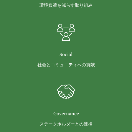
問題を解決するとともに当社に何等の損害、損失ま
環境負荷を減らす取り組み
たは不利益等を与えないものとします。
第10条（会員が提供する提供物に関する知的財産権
等）
当社所定の方法により会員が提供する商品レビュ
ー、画像データその他一切の提供物（以下、これら
をまとめて「提供物」といいます。）に関する知的
財産権等の権利は、従前どおり会員が保持するもの
Social
とし、当社がかかる権利を取得することはありませ
社会とコミュニティへの貢献
ん。
前項にかかわらず、会員は当社に対し、提供物に関
し、無償、地域無限定、非独占的、サブライセンス
可能かつ譲渡可能な使用、複製、配布、派生著作物
の作成、表示および実行（以下「使用等」といいま
す。）に関する権利を付与するものとします。
会員は、提供物について、自らが使用等についての
Governance
適法な権利を有していることおよび提供物が第三者
ステークホルダーとの連携
の権利を侵害していないことについて保証するもの