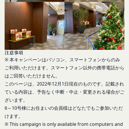
出版など）する行為は固く禁止します。
会員は、前2項の規定に違反して第三者との間で問
題が生じた場合、自己の責任と費用においてかかる
問題を解決するとともに当社に何等の損害、損失ま
たは不利益等を与えないものとします。
第10条（会員が提供する提供物に関する知的財産権
等）
当社所定の方法により会員が提供する商品レビュ
注意事項
ー、画像データその他一切の提供物（以下、これら
※ 本キャンペーンはパソコン、スマートフォンからのみ
をまとめて「提供物」といいます。）に関する知的
ご利用いただけます。スマートフォン以外の携帯電話から
財産権等の権利は、従前どおり会員が保持するもの
はご回答いただけません。
とし、当社がかかる権利を取得することはありませ
このページは、2022年12月1日現在のものです。記載され
ん。
ている内容は、予告なく中断・中止・変更される場合がご
前項にかかわらず、会員は当社に対し、提供物に関
ざいます。
し、無償、地域無限定、非独占的、サブライセンス
6～10号棟にお住まいの会員様はどなたでもご参加いただ
可能かつ譲渡可能な使用、複製、配布、派生著作物
けます。
の作成、表示および実行（以下「使用等」といいま
※ This campaign is only available from computers and
す。）に関する権利を付与するものとします。