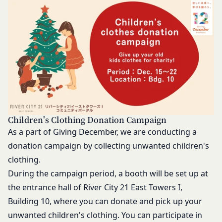
人のいずれかであって、法定代理人、後見人､保
当社は、当社の利用規約の執行、当社の運営または
佐人又は補助人の同意等を得ていなかった場合
お客様の保護のために、開示が合理的に必要である
会員登録の申請に虚偽の事項が含まれている場
と判断する場合、お客様情報の全部または一部を開
合
示することがあります。
過去に当社との契約に違反した者またはその関
売却または合併
係者であると当社が判断した場合
組織再編、合併または譲渡に際し、当社が取得した
反社会的勢力等（暴力団、暴力団員、右翼団
個人情報の全部または一部を関係者に移転すること
体、反社会的勢力、その他これに準ずるものを
があります。
意味します。以下同じ。）であるまたは資金提
委託先等の管理
当社は、業務を委託するため委託先にお客様情報を
供その他を通じて反社会的勢力等の維持、運営
Children's Clothing Donation Campaign
提供または開示する場合、当該委託先に対し、適切
もしくは経営に協力もしくは関与する等反社会
As a part of Giving December, we are conducting a
な取扱いおよび保護を行わせ、第三者への開示・提
的勢力等との何らかの交流もしくは関係を行っ
donation campaign by collecting unwanted children's
供および当社の提供目的以外の目的での利用を行わ
ていると当社が判断した場合
clothing.
ないよう適切に管理および監督します。
その他会員登録が適当でないと当社が判断した
During the campaign period, a booth will be set up at
開示・訂正等
場合
the entrance hall of River City 21 East Towers I,
お客様がご自身の個人情報の内容を確認、訂正また
第5条（登録内容の変更）
は利用停止を希望される場合には、個人情報保護法
会員は、登録情報の内容の全部または一部に関して
Building 10, where you can donate and pick up your
その他の法令により当社が義務を負う範囲におい
変更が生じた場合、直ちに当社所定の方法により登
unwanted children's clothing. You can participate in