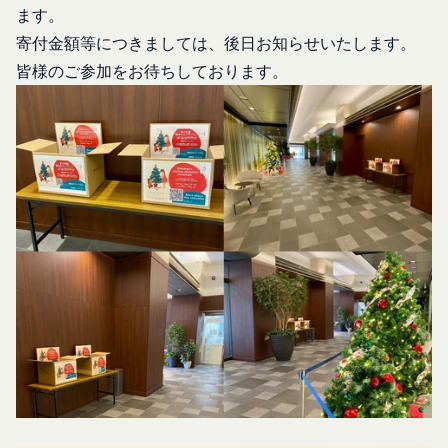
サービス、カスタマーサービスなどを当社の代理で
ることができるものとします。
ます。
第4条（会員登録）
行うサービスを提供する第三者、または、当社のマ
寄付金額等につきましては、後日お知らせいたします。
会員登録手続きは、本サービスの会員登録ページか
ーケティングのサポートを行う第三者に対して、お
皆様のご参加をお待ちしております。
ら当社の指定する方法に従い、会員登録を希望する
客様情報を提供することがあります。
本人が行うものとします。当社に対して会員登録の
外部サービスとの連携のための共有
申し込みが行われた場合には、登録手続きにおいて
当社は、Facebook、Googleアカウント、Twitter
氏名等を入力された本人が当該申し込みを行ったも
その他の外部サービスとの連携または外部サービス
のとみなします。
を利用した認証にあたり、当該外部サービス運営会
当社は、会員登録を申請した者が以下の各号のいず
社にお客様情報を提供することがあります。
れかの事由に該当する場合は、登録を拒否すること
法律上の理由
があります。
お客様の居住国内外において、法律、規則、法的手
当社に提供された登録情報の全部又は一部につ
段または公的もしくは政府機関からの要求により、
き虚偽、誤記又は記載漏れがあった場合
当社がお客様情報の全部または一部を開示すること
当該登録希望者が、本サービス又は当社が提供
が必要になる場合があります。
するその他のサービスの利用に際して、過去に
当社は、国家安全保障、法の執行またはその他の交
アカウント削除等の利用停止措置を受けたこと
易の実現のために必要または適切であると判断した
があり、又は現在受けている場合
場合、お客様情報の全部または一部を公開すること
未成年者、成年被後見人、被保佐人又は被補助
があります。