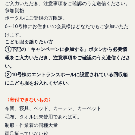
提供条件及び当社と会員との権利義務関係を定める
ご入力いただき、注意事項をご確認のうえ送信ください。
目的の範囲内で利用します。
ものです。
参加資格
Cookie（クッキー）について
当社が、当社ウェブサイト上に本サービスに関する
ポータルにご登録の方限定。
当社は、お客様にとってより使いやすく、より価値
個別規定や追加規定を掲載する場合、又は第11条
6～10号棟にお住まいの会員様はどなたでもご参加いただ
ある情報を提供するためにCookie(以下「クッキ
に定める方法により本サービスに関するルール等を
ー」といいます。これに類似の技術を含みます。)
けます。
発信する場合、それらは本規約の一部を構成するも
こども服を譲りたい方
を使用することがあります。
のとし、個別規定、追加規定又はルール等が本規約
①下記の「キャンペーンに参加する」ボタンから必要情
クッキーは、ウェブサイトを利用されたときにご利
と抵触する場合には、当該個別規定、追加規定又は
用のパソコンや携帯端末に一時的にデータを保存さ
報をご入力いただき、注意事項をご確認のうえ送信くださ
ルール等が優先されるものとします。
せるもので、これを利用することにより当社のサー
い。
当社は、本規約を変更する必要が生じた場合には、
バに、当社サイト内におけるお客様の行動履歴(ア
②10号棟のエントランスホールに設置されている回収箱
会員の明示の承諾を得ることなく、本規約を変更す
クセスしたURL、コンテンツ、参照順序等)や、年
にこども服をお入れください。
ることができるものとします。
齢や性別、職業、居住地域、位置情報等個人が特定
前項による本規約の変更をするときは、その効力発
できない属性情報(それらの組み合わせによっても
〈寄付できないもの〉
生日を定め、かつ、本規約を変更する旨及び変更後
個人が特定できないもの)を取得することがありま
の本規約の内容並びにその効力発生日を、会員に対
布団、寝具、ベッド、カーテン、カーペット
す。
し、本規約変更の効力発生日前に、第11条に定め
毛布、タオルは未使用であれば可。
お客様がご自身に関する情報の取得を望まれない場
る方法により通知するものとします。ただし、文言
制服・作業着の同種大量
合は、ブラウザや携帯端末の設定により、クッキー
の修正等、会員に不利益を与えるものではない軽微
の受け取りを拒否することも可能です。なお、クッ
両足揃っていない靴