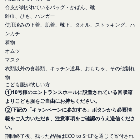
な変更の場合には、当該通知を省略することができ
キーの受け取りを拒否された場合、当社のサービス
合皮が剥がれているバッグ・かばん、靴
ます。
の一部がご利用できなくなることがあります。
雑巾、ひも、ハンガー
本規約変更の効力発生日後に本サービスの利用を行
適正管理
使用済みの下着、肌着、靴下、タオル、ストッキング、ハ
当社は、お客様情報への不正なアクセスや漏洩等を
った場合、会員は本規約の変更に同意したものとみ
ンカチ
防ぐため、セキュリティーの維持に努めます。ま
なします。
着物
た、当社は、当社の通常の事業運営に照らして当社
当社が提供する本サービス以外のサービス又は提携
が不要と判断した場合、お客様から取得したお客様
パートナーが提供するサービスについては、各サー
オムツ
情報を安全かつ合理的な方法で消去します。
ビスに定められる利用規約等に従ってご利用くださ
マスク
第三者への提供等
い。
衣類以外の食器類、キッチン道具、おもちゃ、その他割れ
当社は、以下の場合、お客様情報を第三者と共有す
本契約において使用される以下の各用語は各々以下
物
ることがあります。（以下、当社がお客様情報を提
に定める意味を有します。
こども服が欲しい方
供した相手方を「提供先」といいます。）
第3条（提供されるサービス）
①10号棟のエントランスホールに設置されている回収箱
お客様の同意を得た場合
当社が提供する本サービスは、次の各号に掲げるサ
よりこども服をご自由にお持ちください。
当社は、お客様の同意を得た場合、お客様情報（個
ービスとします。
②下記の「キャンペーンに参加する」ボタンから必要情
人情報の場合もあります。）を第三者である会社、
コミュニティポータルサイトが提供する情報サ
報をご入力いただき、注意事項をご確認のうえ送信くださ
組織、個人に提供することがあります。
ービス
い。
第三者サービス提供者との共有
前各号に付随する各種サービス
支払処理、データ分析、メール送信、ホスティング
当社は、前項各号に定めるサービスの内容を変更す
期間終了後、残った品物はECO to SHIPを通じて寄付され