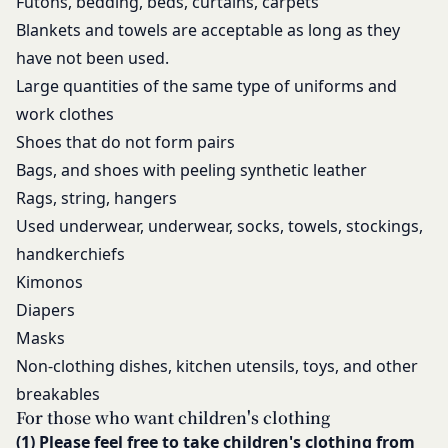
Futons, bedding, beds, curtains, carpets
社ウェブサイトでの公示後、すぐに効力が発生する
または本サービスに支障を生じさせるおそれの
Blankets and towels are acceptable as long as they
ものとします。但し、法令上お客様の同意が必要と
ある行為
なるような内容の変更を行うときは、当社が定める
have not been used.
当社または第三者の財産権、プライバシー権、
方法により、お客様の同意を取得するものとしま
Large quantities of the same type of uniforms and
著作権等の知的財産権、その他の権利または利
す。
work clothes
益を侵害する行為
その他の注意事項
Shoes that do not form pairs
当社または第三者を誹謗、中傷する行為
当社が提供するサービスは、当社が管理するサービ
Bags, and shoes with peeling synthetic leather
当社もしくは第三者に対して、迷惑、不利益ま
ス以外のサービスへのリンクを含む場合があり、こ
たは損害を与える行為
Rags, string, hangers
れら外部サービスにおける内容や利用者情報の保護
お客様IDおよびパスワードを不正に使用する行
Used underwear, underwear, socks, towels, stockings,
については、当社は一切責任を負いません。
為
発効日：2021年9月1日
handkerchiefs
同業者の再販など、営利目的で商品等を購入す
Kimonos
る行為
閉じる
Diapers
その他、当社が不適切と判断する行為
Masks
会員の行為が本規約に違反すると当社が判断した場
Non-clothing dishes, kitchen utensils, toys, and other
合、当社は、通知または催告をすることなく、当該
breakables
会員の登録の抹消、当社が提供する一切のサービス
For those who want children's clothing
の利用禁止、停止、本サービス上に公開した提供物
(1) Please feel free to take children's clothing from