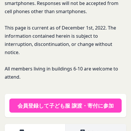
会員は、提供物について、自らが使用等についての
smartphones. Responses will not be accepted from
適法な権利を有していることおよび提供物が第三者
cell phones other than smartphones.
の権利を侵害していないことについて保証するもの
とします。
This page is current as of December 1st, 2022. The
会員は、当社および当社から提供物の権利を承継し
information contained herein is subject to
または使用許諾を受けた第三者に対して、著作者人
interruption, discontinuation, or change without
格権を行使しないことをあらかじめ承諾するものと
notice.
します。
第11条（通知・連絡）
当社は、本サービスの利用に関して、書面の送付、
All members living in buildings 6-10 are welcome to
電子メールの送信、当社ウェブサイト上における掲
attend.
示その他当社が適当と認める方法により会員に通知
を行うことができるものとし、会員はこれに同意す
るものとします。
当社は、前項に定める通知を書面の送付、電子メー
会員登録して子ども服 譲渡・寄付に参加
ルの送信によって行う場合、会員が申込時（変更手
続きを行った場合は、当該変更時とします。）に届
け出た連絡先に対して通知を行えば足りるものと