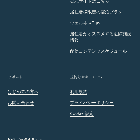
会員は、当社の事前の書面による承諾なくして、本
公式サイトはこちら
規約に基づく権利もしくは義務につき、第三者に対
居住者様限定の宿泊プラン
し、譲渡、移転、担保設定、その他の処分をするこ
ウェルネスTips
とはできません。
当社は本サービスにかかる事業を第三者に譲渡した
居住者がオススメする近隣施設
場合には、当該事業譲渡に伴い本規約に基づく権利
情報
および義務並びに会員の登録事項その他の情報を当
配信コンテンツスケジュール
該事業譲渡の譲受人に譲渡することができるものと
し、会員は、かかる譲渡につき本項においてあらか
じめ同意したものとします。なお、本項に定める事
サポート
規約とセキュリティ
業譲渡には、通常の事業譲渡のみならず、会社分割
その他事業が移転するあらゆる場合を含むものとし
はじめての方へ
利用規約
ます。
第15条（第三者への委託）
お問い合わせ
プライバシーポリシー
当社は、本サービスの提供に必要な業務を第三者に
Cookie 設定
委託することができるものとし、会員はこれを承諾
します。ただし、当社は、これにより、会員に対す
る義務を免れることはできないものとします。
第16条（免責事項）
ESG ポータルサイト