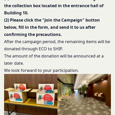
（本規約第10条3項で定義します。）の削除その他
the collection box located in the entrance hall of
の必要な措置を講じることができるものとします。
Building 10.
当社が前項に定める措置を講じた場合において、当
社は、会員に対し、当該措置を講じた理由を開示す
(2) Please click the "Join the Campaign" button
る義務及び当該措置により会員に生じた損害を賠償
below, fill in the form, and send it to us after
する義務並びにその他一切の義務を負わないものと
confirming the precautions.
します。
After the campaign period, the remaining items will be
第9条（当社が提供するコンテンツに関する知的財
donated through ECO to SHIP.
産権等）
本サービスを通じて会員に提供する文章、イラス
The amount of the donation will be announced at a
ト、デザイン、写真、画像、ロゴ、アイコン、映
later date.
像、プログラム等（以下「コンテンツ」といいま
We look forward to your participation.
す。）の著作権、商標権およびその他の知的財産権
は全て当社または当社にコンテンツの使用を許諾す
る者に帰属するものであり、会員はこれらの権利を
侵害する行為を行わないものとします。
目的の如何を問わず、本サービスのコンテンツその
他掲載内容の全部または一部を権利者の許可なく使
用（複製、改変、転用、転送、配布、掲示、販売、