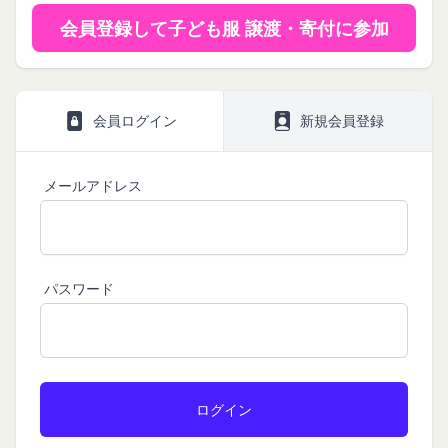
プライバシーポリシー
利用規約
Amazonギフト券
会員登録して子ども服 譲渡・寄付に参加
株式会社GOYOH（以下「当社」といいます。）
株式会社GOYOHが運営するコミュニティポータル
Amazon.co.jpで使えるデジタル商品券です。
は、当社が運営する各サービスにおいて、個人情報
サイトサービス（以下「本サービス」といいま
会員情報に登録されているメールアドレス宛にギフ
会員ログイン
新規会員登録
の保護に関する法律、その他関連する法令等を遵守
す。）のご利用規約（以下「本規約」といいま
ト券番号を贈ります。
するとともに、以下の方針に沿ってお客様からお預
す。）を下記の通り定めます。
有効期限は発行から10年です。
ギフト券を適用する方法:
かりした情報を取り扱い、正確性および機密性の保
本サービスをご利用される方は、ご登録される前に
メールアドレス
持に努めます。
本規約を必ずお読みになり、本規約に同意いただく
メールに記載されたギフト券番号をご用意くださ
本文中の用語の定義は、個人情報保護法および関連
必要があります。
い。
第1条（定義）
法令によります。
ギフト券を適用する
に移動します。
本規約において、次の各号に掲げる用語の意義は、
当社が取得する情報および取得方法
ギフト券番号を入力し、
ここに適用
を選択します。
パスワード
お客様から直接取得する情報
当該各号に定めるところによるものとします。
Amazonギフト券の利用方法に関しましては、Amazon の
当社は、お客様が当社のサービスの登録手続を行う
「本サービス」
カスタマーサポート(0120-999-373 / 24時間対応) までお
場合、以下の情報（以下「お客様情報」といいま
問い合わせください。Amazonギフト券細則については、
当社が提供するコミュニティポータルサイト及び連
こちら
をご確認ください。
す。）をご提供いただく場合があります。
携により利用できるすべてのサービスをいいます。
氏名、生年月日、性別、職業等プロフィールに関す
「契約者」
閉じる
る情報
本利用規約に基づく利用契約を当社と締結している
メールアドレス、電話番号、住所等連絡先に関する