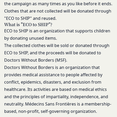
て、速やかに対応させていただきます。
録内容を変更する手続きを行うものとします。
the campaign as many times as you like before it ends.
なお、かかる場合には、本人確認をさせていただく
会員が前項に定める変更手続きを行わなかった場合
Clothes that are not collected will be donated through
場合があります。
には、既に登録済みの情報に基づく処理を適正・有
"ECO to SHIP" and reused.
お問い合わせ
効なものとすることをあらかじめ承諾します。
What is "ECO to SHIP"?
開示等のご希望、ご意見、ご質問、苦情のお申し出
会員が本条第１項に定める変更手続きを行わなかっ
ECO to SHIP is an organization that supports children
その他個人情報の取り扱いに関するお問い合わせ
たことにより生じた損害について、当社は一切責任
by donating unused items.
は、下記の窓口までお願いいたします。
を負いません。
メールによるお問い合わせ
The collected clothes will be sold or donated through
第6条（IDおよびパスワードの管理）
営業時間内に順次回答いたします。
会員は、会員登録等の際に会員本人が設定し、承
ECO to SHIP, and the proceeds will be donated to
お問い合わせ内容によっては回答にお時間をいただ
認・登録されたお客様IDおよびパスワードの利
Doctors Without Borders (MSF).
く場合や、ご返答できない場合がございます。あら
用、管理について一切の責任を負うものとします。
Doctors Without Borders is an organization that
かじめご了承いただきますようお願い致します。
会員は、お客様IDおよびパスワードの第三者への
provides medical assistance to people affected by
「@goyoh.jp」を含むメールアドレスから受信でき
譲渡、承継、名義変更、貸与、開示又は漏洩しては
conflict, epidemics, disasters, and exclusion from
るよう、あらかじめご設定ください。
ならないものとします。
healthcare. Its activities are based on medical ethics
メールによるお問い合わせについて、お客さまの個
会員のお客様IDおよびパスワードの使用上の過失
and the principles of impartiality, independence, and
人情報保護のため、SSL通信を使用しております。
または第三者による不正使用等に起因する損害につ
お客さまがお使いのブラウザがSSL通信非対応の場
neutrality. Médecins Sans Frontières is a membership-
いて、当社は一切責任を負わないものとします。
合には、このお問い合わせフォームは利用できませ
based, non-profit, self-governing organization.
会員のお客様IDおよびパスワードの失念に起因す
んので、その場合にはお電話でのお問い合わせをお