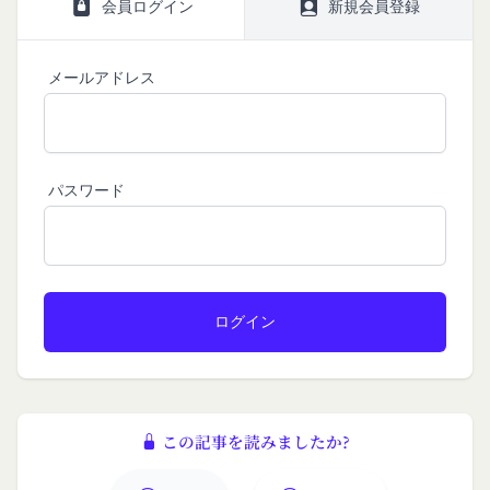
会員ログイン
新規会員登録
し、当該通知は通常到達すべき時に会員に到達した
ものとみなします。
当社は、本条第１項の通知を当社ウェブサイト上に
メールアドレス
おける掲示の方法によって行う場合、当該通知が当
社ウェブサイト上に掲示され、会員が当社ウェブサ
イトにアクセスすることによって当該通知を閲覧す
ることが可能となったときをもって会員への通知が
パスワード
完了したものとみなします。
第12条（取得情報の取り扱い）
当社は、会員が本サービスの登録その他一切の利用
の過程において、当社が取得した情報の取り扱い
は、プライバシーポリシーの定めによるものとし、
会員は、プライバシーポリシーの定めに従い、当社
が会員から取得した情報を取り扱うことについて、
承諾したものとします。
当社は取得した会員情報を下記の目的に利用するこ
この記事を読みましたか?
とがあります。
本サービスへのログイン時における本人確認