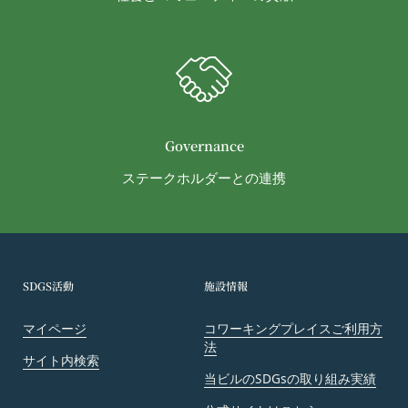
当社は、本サービスの運営管理にあたって、以下各
号のいずれかの場合には、会員へ事前の通知、承諾
なく、本サービスを変更・停止または中止できるも
のとします。また、サービスが中止、変更等された
ことにより利用者が被った損害について、当社は責
任を負わないものとします。
本サービス設備等のコンピュータシステム(以下
Governance
「システム」といいます)のトラブル等で緊急な保
ステークホルダーとの連携
守点検が必要になった場合
火災、停電、天災その他不可抗力によりシステムの
運用が困難になった場合
人為的災害（戦争､暴動､騒乱､労働争議等）により
システムの運用が困難になった場合
SDGS活動
施設情報
第三者による妨害行為等により、システムの運用が
困難になった場合
マイページ
コワーキングプレイスご利用方
法
その他、やむを得ずシステムの停止が必要と当社が
サイト内検索
判断した場合
当ビルのSDGsの取り組み実績
第14条（契約上の地位の譲渡等）