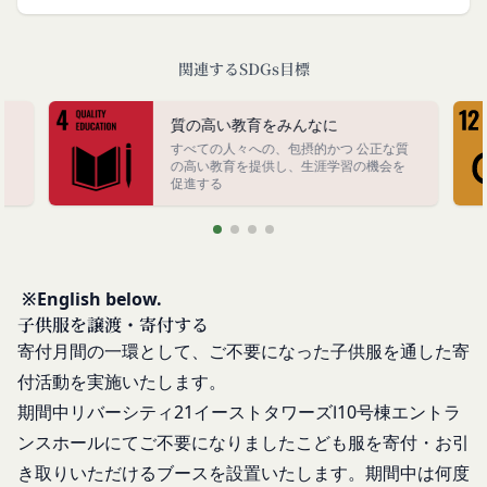
方をいいます。
情報
「利用者」
アカウントへのアクセス者の本人確認に必要なパス
本利用規約に基づき、契約者が本サービスの利用を
関連するSDGs目標
ワード等のその他の情報
認めた特定の法人、団体、個人の第三者をいいま
入力フォームその他当社が定める方法を通じてお客
す。なお、利用者は契約者の事業のために本サービ
質の高い教育をみんなに
様が入力または送信する情報
スを利用されているものとみなします。
すべての人々への、包摂的かつ 公正な質
当社が各サービスにおいて取得すると定めた情報
終
「会員」
の高い教育を提供し、生涯学習の機会を
端末情報
促進する
本規約の内容の全てを承認いただいた上、本サービ
お客様が、端末または携帯端末上で当社のサービス
ス所定の手続きに従い会員登録を申請し、当社がこ
を利用する場合、当社は、端末識別子およびIPアド
れを承認した特定の法人、団体、個人をいいます。
レスを取得する場合があります。また、当社は、お
「登録希望者」
客様が端末に関連付けた名前、端末の種類、電話番
※English below.
本サービスの利用を希望する法人、団体、個人をい
号、国、およびユーザー名、もしくはメールアドレ
子供服を譲渡・寄付する
います。
スなど、お客様が提供することを選択したその他の
寄付月間の一環として、ご不要になった子供服を通した寄
「会員登録」
あらゆる情報を取得する場合があります。
付活動を実施いたします。
第4条に規定する方法に従って、登録希望者が行う
位置情報
期間中リバーシティ21イーストタワーズⅠ10号棟エントラ
本サービスの利用登録をいいます。
お客様が、端末または携帯端末上で当社のサービス
「登録情報」
ンスホールにてご不要になりましたこども服を寄付・お引
を利用し、そこで位置情報を提供することを認めた
登録希望者及び利用者が会員登録時に登録した当社
場合、当社は、お客様の位置情報を取得することが
き取りいただけるブースを設置いたします。期間中は何度