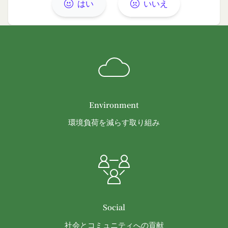
メールマガジンおよび広告等の情報配信並びに
はい
いいえ
その成果確認
利用上の注意およびその他当社から会員に対す
る連絡事項等の通知
当社の商品、サービス、ウェブサイト、コンテ
ンツおよび広告の開発、提供、メンテナンスお
よび向上
個人を識別できない形式に加工した上での統計
Environment
データの作成
お客さまアンケートの実施
環境負荷を減らす取り組み
ポイント加算およびポイント交換
マーケティング調査、統計、分析
システムメンテナンス、不具合への対応
技術サポートの提供、会員からの問い合わせ対
応
本規約その他当社が会員との間で定める規約に
Social
違反する行為に対する対応
第13条（サービスの変更・廃止）
社会とコミュニティへの貢献