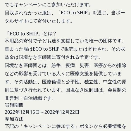
が定める情報、本サービス利用中に当社が必要と判
あります。通常はお客様のブラウザや端末の設定に
でもキャンペーンにご参加いただけます。
断して登録を求めた情報及びこれらの情報について
より無効にすることができますが、無効にした場合
回収されなかった服は、「ECO to SHIP」を通じ、当ポー
利用者自身が追加、変更を行った場合の当該情報を
には当社のサービスの一部が利用できなくなくなる
タルサイトにて寄付いたします。
いいます。
ことがあります。
お客様のアクションに関する情報
「アカウント」
「ECO to SHIP」とは？
お客様が、当社のサービスを利用する際、直接当社
各会員が保有する、本サービスの利用に関する権利
不用品の寄付で子ども達を支援している唯一の団体です。
に提供した情報および当社のサービスを提供してい
の総体をいいます。
集まった服はECO to SHIPで販売または寄付され、その収
る第三者サービス提供者を通じて提供した情報を、
「パスワード」
益金は国境なき医師団に寄付される予定です。
当社は取得・保管することがあります。お客様のサ
登録情報と組み合わせて、会員とその他の者とを識
国境なき医師団とは、紛争、疫病、災害、医療からの排除
ービスご利用状況、他の利用者との交流に関する情
別するために用いられる符号をいいます。
などの影響を受けている人々に医療支援を提供していま
報も取得することがあります。
「提携パートナー」
外部サービスとの連携により取得する情報
す。その活動は、医療倫理と公平性、独立性、中立性の原
当社との間で締結する契約に基づき、本サービスと
外部サービスでお客様が利用するIDおよびその他
則に基づき行われています。国境なき医師団は、会員制の
提携するサービス（以下「提携サービス」といいま
外部サービスのプライバシー設定によりお客様が提
す。）を提供し、又はその運営を行う者をいいま
非営利・自治組織です。
携先に開示を認めた情報を取得することがありま
実施期間
す。
す。
第2条（総則・適用範囲）
2022年12月15日～2022年12月22日
取得した個人情報等の利用目的
本規約は、会員と当社間において本サービスの利用
参加方法
当社は、お客様からご提供いただいたお客様情報
に関し適用され、登録手続き完了後の本サービスの
下記の「キャンペーンに参加する」ボタンから必要情報を
を、当社各サービスの利用規約において定める利用