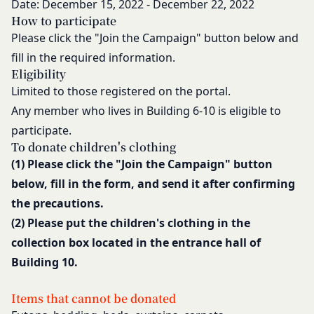
る損害について、当社は一切の責任を負わないもの
Date: December 15, 2022 - December 22, 2022
願いいたします。
How to participate
とします。
組織・体制
Please click the "Join the Campaign" button below and
当社は、当社所定の方法により会員のお客様IDお
当社は、管理担当役員を利用者情報管理責任者と
よびパスワードの一致を確認した場合、当該お客様
fill in the required information.
し、利用者情報の適正な管理及び継続的な改善を実
Eligibility
IDおよびパスワードに基づく会員が、本サービス
施します。
Limited to those registered on the portal.
を利用したものとみなし、その場合の責任は全て当
免責
該会員に帰属するものとします。
Any member who lives in Building 6-10 is eligible to
当社は、以下の場合には、何らの責任を負いませ
第7条（会員の退会）
ん。
participate.
会員は、当社所定の退会手続の完了により、会員登
To donate children's clothing
お客様ご本人が本サービスの機能又は別の手段を用
録を抹消することができます。
(1) Please click the "Join the Campaign" button
いて第三者に利用者情報を明らかにした場合
第8条（禁止事項）
お客様が自ら本サービス上に入力した情報等によ
below, fill in the form, and send it after confirming
会員は、本サービスの利用に際して、以下の各号の
り、個人を識別し得る状態に至った場合
the precautions.
いずれかに該当する行為または該当するおそれのあ
改善
(2) Please put the children's clothing in the
る行為を行ってはならないものとします。
当社は、利用者情報の取扱いに関する運用状況を適
本規約および法令に違反する行為、犯罪に結び
collection box located in the entrance hall of
宜見直し、継続的な改善に努めるものとし、必要に
つく行為または公序良俗に反する行為
Building 10.
応じて、本ポリシーをお客様の事前の了承を得るこ
会員登録または登録内容の変更の際に虚偽の会
となく変更することがあります。変更後の本ポリシ
員情報を入力する行為
Items that cannot be donated
ーについては、当社が別途定める場合を除いて、当
本サービスの運営を妨害するおそれのある行為