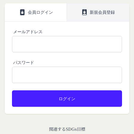
株式会社GOYOH（以下「当社」といいます。）
株式会社GOYOHが運営するコミュニティポータル
Amazon.co.jpで使えるデジタル商品券です。
は、当社が運営する各サービスにおいて、個人情報
サイトサービス（以下「本サービス」といいま
会員情報に登録されているメールアドレス宛にギフ
会員ログイン
新規会員登録
の保護に関する法律、その他関連する法令等を遵守
す。）のご利用規約（以下「本規約」といいま
ト券番号を贈ります。
するとともに、以下の方針に沿ってお客様からお預
す。）を下記の通り定めます。
有効期限は発行から10年です。
ギフト券を適用する方法:
メールアドレス
かりした情報を取り扱い、正確性および機密性の保
本サービスをご利用される方は、ご登録される前に
持に努めます。
本規約を必ずお読みになり、本規約に同意いただく
メールに記載されたギフト券番号をご用意くださ
本文中の用語の定義は、個人情報保護法および関連
必要があります。
い。
第1条（定義）
法令によります。
ギフト券を適用する
に移動します。
本規約において、次の各号に掲げる用語の意義は、
当社が取得する情報および取得方法
パスワード
ギフト券番号を入力し、
ここに適用
を選択します。
お客様から直接取得する情報
当該各号に定めるところによるものとします。
Amazonギフト券の利用方法に関しましては、Amazon の
当社は、お客様が当社のサービスの登録手続を行う
「本サービス」
カスタマーサポート(0120-999-373 / 24時間対応) までお
場合、以下の情報（以下「お客様情報」といいま
問い合わせください。Amazonギフト券細則については、
当社が提供するコミュニティポータルサイト及び連
こちら
をご確認ください。
す。）をご提供いただく場合があります。
携により利用できるすべてのサービスをいいます。
氏名、生年月日、性別、職業等プロフィールに関す
「契約者」
閉じる
る情報
本利用規約に基づく利用契約を当社と締結している
メールアドレス、電話番号、住所等連絡先に関する
方をいいます。
情報
「利用者」
アカウントへのアクセス者の本人確認に必要なパス
本利用規約に基づき、契約者が本サービスの利用を
関連するSDGs目標
ワード等のその他の情報