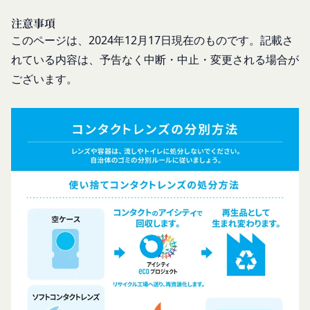
よびパスワードの一致を確認した場合、当該お客様
し、利用者情報の適正な管理及び継続的な改善を実
注意事項
IDおよびパスワードに基づく会員が、本サービス
施します。
このページは、2024年12月17日現在のものです。記載さ
を利用したものとみなし、その場合の責任は全て当
免責
該会員に帰属するものとします。
れている内容は、予告なく中断・中止・変更される場合が
当社は、以下の場合には、何らの責任を負いませ
第7条（会員の退会）
ん。
ございます。
会員は、当社所定の退会手続の完了により、会員登
お客様ご本人が本サービスの機能又は別の手段を用
録を抹消することができます。
いて第三者に利用者情報を明らかにした場合
第8条（禁止事項）
お客様が自ら本サービス上に入力した情報等によ
会員は、本サービスの利用に際して、以下の各号の
り、個人を識別し得る状態に至った場合
いずれかに該当する行為または該当するおそれのあ
改善
る行為を行ってはならないものとします。
当社は、利用者情報の取扱いに関する運用状況を適
本規約および法令に違反する行為、犯罪に結び
宜見直し、継続的な改善に努めるものとし、必要に
つく行為または公序良俗に反する行為
応じて、本ポリシーをお客様の事前の了承を得るこ
会員登録または登録内容の変更の際に虚偽の会
となく変更することがあります。変更後の本ポリシ
員情報を入力する行為
ーについては、当社が別途定める場合を除いて、当
本サービスの運営を妨害するおそれのある行為
社ウェブサイトでの公示後、すぐに効力が発生する
または本サービスに支障を生じさせるおそれの
ものとします。但し、法令上お客様の同意が必要と
ある行為
なるような内容の変更を行うときは、当社が定める
当社または第三者の財産権、プライバシー権、