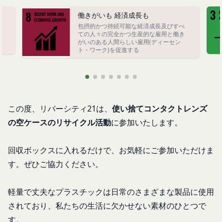
認めた特定の法人、団体、個人の第三者をいいま
入力フォームその他当社が定める方法を通じてお客
す。なお、利用者は契約者の事業のために本サービ
働きがいも 経済成長も
様が入力または送信する情報
包摂的かつ持続可能な経済成長及びすべ
スを利用されているものとみなします。
終
ての人々の完全かつ生産的な雇用と働き
当社が各サービスにおいて取得すると定めた情報
「会員」
がいのある人間らしい雇用(ディーセン
端末情報
ト・ワーク)を促進する
本規約の内容の全てを承認いただいた上、本サービ
お客様が、端末または携帯端末上で当社のサービス
ス所定の手続きに従い会員登録を申請し、当社がこ
を利用する場合、当社は、端末識別子およびIPアド
れを承認した特定の法人、団体、個人をいいます。
レスを取得する場合があります。また、当社は、お
「登録希望者」
客様が端末に関連付けた名前、端末の種類、電話番
本サービスの利用を希望する法人、団体、個人をい
号、国、およびユーザー名、もしくはメールアドレ
この度、リバーシティ21は、
使い捨てコンタクトレンズ
います。
スなど、お客様が提供することを選択したその他の
の空ケースのリサイクル活動
に参加いたします。
「会員登録」
あらゆる情報を取得する場合があります。
第4条に規定する方法に従って、登録希望者が行う
位置情報
回収ボックス
に入れるだけで、
お気軽にご参加いただけま
本サービスの利用登録をいいます。
お客様が、端末または携帯端末上で当社のサービス
す。ぜひご協力ください。
「登録情報」
を利用し、そこで位置情報を提供することを認めた
登録希望者及び利用者が会員登録時に登録した当社
場合、当社は、お客様の位置情報を取得することが
が定める情報、本サービス利用中に当社が必要と判
軽量で丈夫なプラスチックは日常のさまざまな製品に使用
あります。通常はお客様のブラウザや端末の設定に
断して登録を求めた情報及びこれらの情報について
より無効にすることができますが、無効にした場合
されており、私たちの生活に欠かせない素材のひとつで
利用者自身が追加、変更を行った場合の当該情報を
には当社のサービスの一部が利用できなくなくなる
す。