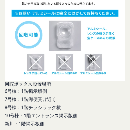
当社は、お客様情報への不正なアクセスや漏洩等を
った場合、会員は本規約の変更に同意したものとみ
防ぐため、セキュリティーの維持に努めます。ま
なします。
た、当社は、当社の通常の事業運営に照らして当社
当社が提供する本サービス以外のサービス又は提携
が不要と判断した場合、お客様から取得したお客様
パートナーが提供するサービスについては、各サー
情報を安全かつ合理的な方法で消去します。
ビスに定められる利用規約等に従ってご利用くださ
第三者への提供等
い。
当社は、以下の場合、お客様情報を第三者と共有す
本契約において使用される以下の各用語は各々以下
ることがあります。（以下、当社がお客様情報を提
に定める意味を有します。
供した相手方を「提供先」といいます。）
第3条（提供されるサービス）
お客様の同意を得た場合
当社が提供する本サービスは、次の各号に掲げるサ
当社は、お客様の同意を得た場合、お客様情報（個
ービスとします。
人情報の場合もあります。）を第三者である会社、
コミュニティポータルサイトが提供する情報サ
回収ボックス設置場所
組織、個人に提供することがあります。
ービス
6号棟：1階掲示版側
第三者サービス提供者との共有
前各号に付随する各種サービス
7号棟：1階郵便受け近く
支払処理、データ分析、メール送信、ホスティング
当社は、前項各号に定めるサービスの内容を変更す
8号棟：1階チラシラック横
サービス、カスタマーサービスなどを当社の代理で
ることができるものとします。
10号棟：1階エントランス掲示版側
第4条（会員登録）
行うサービスを提供する第三者、または、当社のマ
新川：1階掲示板側
会員登録手続きは、本サービスの会員登録ページか
ーケティングのサポートを行う第三者に対して、お