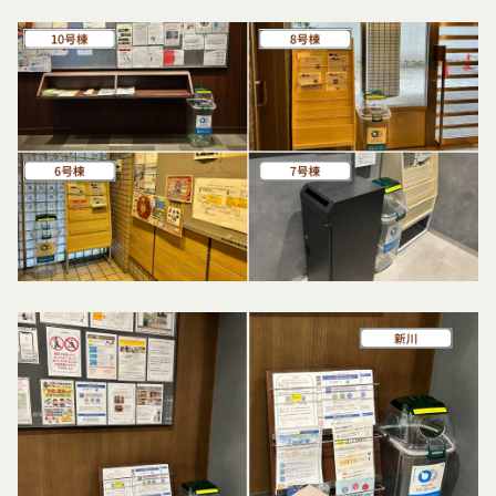
ら当社の指定する方法に従い、会員登録を希望する
客様情報を提供することがあります。
本人が行うものとします。当社に対して会員登録の
外部サービスとの連携のための共有
申し込みが行われた場合には、登録手続きにおいて
当社は、Facebook、Googleアカウント、Twitter
氏名等を入力された本人が当該申し込みを行ったも
その他の外部サービスとの連携または外部サービス
のとみなします。
を利用した認証にあたり、当該外部サービス運営会
当社は、会員登録を申請した者が以下の各号のいず
社にお客様情報を提供することがあります。
れかの事由に該当する場合は、登録を拒否すること
法律上の理由
があります。
お客様の居住国内外において、法律、規則、法的手
当社に提供された登録情報の全部又は一部につ
段または公的もしくは政府機関からの要求により、
き虚偽、誤記又は記載漏れがあった場合
当社がお客様情報の全部または一部を開示すること
当該登録希望者が、本サービス又は当社が提供
が必要になる場合があります。
するその他のサービスの利用に際して、過去に
当社は、国家安全保障、法の執行またはその他の交
アカウント削除等の利用停止措置を受けたこと
易の実現のために必要または適切であると判断した
があり、又は現在受けている場合
場合、お客様情報の全部または一部を公開すること
未成年者、成年被後見人、被保佐人又は被補助
があります。
人のいずれかであって、法定代理人、後見人､保
当社は、当社の利用規約の執行、当社の運営または
佐人又は補助人の同意等を得ていなかった場合
お客様の保護のために、開示が合理的に必要である
会員登録の申請に虚偽の事項が含まれている場
と判断する場合、お客様情報の全部または一部を開