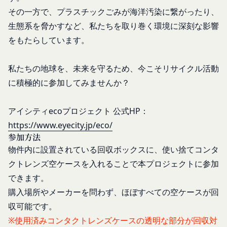
いいます。
ことがあります。
その一方で、プラスチックごみが海洋汚染に繋がったり、
お客様のアクションに関する情報
「アカウント」
生態系を脅かすなど、私たちを取り巻く環境に深刻な影響
お客様が、当社のサービスを利用する際、直接当社
各会員が保有する、本サービスの利用に関する権利
を
もたらしています。
に提供した情報および当社のサービスを提供してい
の総体をいいます。
る第三者サービス提供者を通じて提供した情報を、
「パスワード」
当社は取得・保管することがあります。お客様のサ
私たちの地球を、未来を守るため、今こそリサイクル活動
登録情報と組み合わせて、会員とその他の者とを識
ービスご利用状況、他の利用者との交流に関する情
別するために用いられる符号をいいます。
に積極的に参加してみませんか？
報も取得することがあります。
「提携パートナー」
外部サービスとの連携により取得する情報
当社との間で締結する契約に基づき、本サービスと
アイシティecoプロジェクト 公式HP：
外部サービスでお客様が利用するIDおよびその他
提携するサービス（以下「提携サービス」といいま
https://www.eyecity.jp/eco/
外部サービスのプライバシー設定によりお客様が提
す。）を提供し、又はその運営を行う者をいいま
参加方法
携先に開示を認めた情報を取得することがありま
す。
物件内に設置されている回収ボックスに、使い捨てコンタ
す。
第2条（総則・適用範囲）
クトレンズ空ケースを入れることで本プロジェクトに参加
取得した個人情報等の利用目的
本規約は、会員と当社間において本サービスの利用
当社は、お客様からご提供いただいたお客様情報
できます。
に関し適用され、登録手続き完了後の本サービスの
を、当社各サービスの利用規約において定める利用
購入場所やメーカーを問わず、ほぼすべての空ケースが回
提供条件及び当社と会員との権利義務関係を定める
目的の範囲内で利用します。
収可能です。
ものです。
Cookie（クッキー）について
当社が、当社ウェブサイト上に本サービスに関する
※使用済みコンタクトレンズケースの透明な部分が回収対
当社は、お客様にとってより使いやすく、より価値