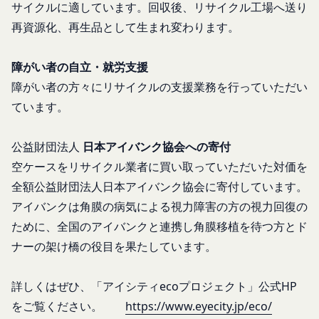
お問い合わせ
サイクルに適しています。回収後、リサイクル工場へ送り
効なものとすることをあらかじめ承諾します。
開示等のご希望、ご意見、ご質問、苦情のお申し出
会員が本条第１項に定める変更手続きを行わなかっ
再資源化、再生品として生まれ変わります。
その他個人情報の取り扱いに関するお問い合わせ
たことにより生じた損害について、当社は一切責任
は、下記の窓口までお願いいたします。
を負いません。
障がい者の自立・就労支援
メールによるお問い合わせ
第6条（IDおよびパスワードの管理）
障がい者の方々にリサイクルの支援業務を行っていただい
営業時間内に順次回答いたします。
会員は、会員登録等の際に会員本人が設定し、承
お問い合わせ内容によっては回答にお時間をいただ
ています。
認・登録されたお客様IDおよびパスワードの利
く場合や、ご返答できない場合がございます。あら
用、管理について一切の責任を負うものとします。
かじめご了承いただきますようお願い致します。
会員は、お客様IDおよびパスワードの第三者への
公益財団法人
日本アイバンク協会への寄付
「@goyoh.jp」を含むメールアドレスから受信でき
譲渡、承継、名義変更、貸与、開示又は漏洩しては
空ケースをリサイクル業者に買い取っていただいた対価を
るよう、あらかじめご設定ください。
ならないものとします。
全額公益財団法人日本アイバンク協会に寄付しています。
メールによるお問い合わせについて、お客さまの個
会員のお客様IDおよびパスワードの使用上の過失
アイバンクは角膜の病気による視力障害の方の視力回復の
人情報保護のため、SSL通信を使用しております。
または第三者による不正使用等に起因する損害につ
ために、全国のアイバンクと連携し角膜移植を待つ方とド
お客さまがお使いのブラウザがSSL通信非対応の場
いて、当社は一切責任を負わないものとします。
ナーの架け橋の役目を果たしています。
合には、このお問い合わせフォームは利用できませ
会員のお客様IDおよびパスワードの失念に起因す
んので、その場合にはお電話でのお問い合わせをお
る損害について、当社は一切の責任を負わないもの
願いいたします。
詳しくはぜひ、「アイシティecoプロジェクト」公式HP
とします。
組織・体制
をご覧ください。
https://www.eyecity.jp/eco/
当社は、当社所定の方法により会員のお客様IDお
当社は、管理担当役員を利用者情報管理責任者と