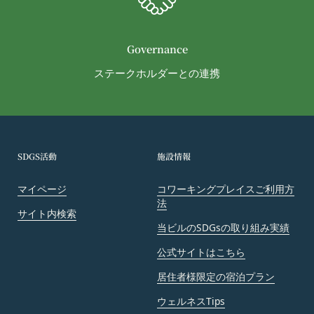
とします。
会員は、当社および当社から提供物の権利を承継し
または使用許諾を受けた第三者に対して、著作者人
Governance
格権を行使しないことをあらかじめ承諾するものと
ステークホルダーとの連携
します。
第11条（通知・連絡）
当社は、本サービスの利用に関して、書面の送付、
電子メールの送信、当社ウェブサイト上における掲
示その他当社が適当と認める方法により会員に通知
SDGS活動
施設情報
を行うことができるものとし、会員はこれに同意す
るものとします。
マイページ
コワーキングプレイスご利用方
当社は、前項に定める通知を書面の送付、電子メー
法
サイト内検索
ルの送信によって行う場合、会員が申込時（変更手
当ビルのSDGsの取り組み実績
続きを行った場合は、当該変更時とします。）に届
け出た連絡先に対して通知を行えば足りるものと
公式サイトはこちら
し、当該通知は通常到達すべき時に会員に到達した
居住者様限定の宿泊プラン
ものとみなします。
ウェルネスTips
当社は、本条第１項の通知を当社ウェブサイト上に