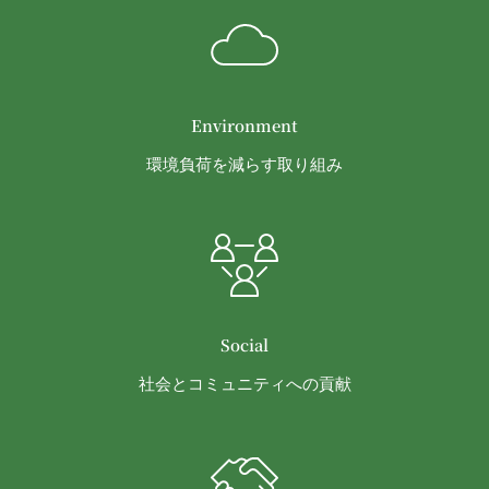
問題を解決するとともに当社に何等の損害、損失ま
たは不利益等を与えないものとします。
第10条（会員が提供する提供物に関する知的財産権
等）
当社所定の方法により会員が提供する商品レビュ
Environment
ー、画像データその他一切の提供物（以下、これら
環境負荷を減らす取り組み
をまとめて「提供物」といいます。）に関する知的
財産権等の権利は、従前どおり会員が保持するもの
とし、当社がかかる権利を取得することはありませ
ん。
前項にかかわらず、会員は当社に対し、提供物に関
し、無償、地域無限定、非独占的、サブライセンス
可能かつ譲渡可能な使用、複製、配布、派生著作物
Social
の作成、表示および実行（以下「使用等」といいま
社会とコミュニティへの貢献
す。）に関する権利を付与するものとします。
会員は、提供物について、自らが使用等についての
適法な権利を有していることおよび提供物が第三者
の権利を侵害していないことについて保証するもの