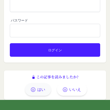
社は、会員に対し、当該措置を講じた理由を開示す
る義務及び当該措置により会員に生じた損害を賠償
する義務並びにその他一切の義務を負わないものと
します。
パスワード
第9条（当社が提供するコンテンツに関する知的財
産権等）
本サービスを通じて会員に提供する文章、イラス
ト、デザイン、写真、画像、ロゴ、アイコン、映
像、プログラム等（以下「コンテンツ」といいま
す。）の著作権、商標権およびその他の知的財産権
は全て当社または当社にコンテンツの使用を許諾す
る者に帰属するものであり、会員はこれらの権利を
侵害する行為を行わないものとします。
この記事を読みましたか?
目的の如何を問わず、本サービスのコンテンツその
他掲載内容の全部または一部を権利者の許可なく使
はい
いいえ
用（複製、改変、転用、転送、配布、掲示、販売、
出版など）する行為は固く禁止します。
会員は、前2項の規定に違反して第三者との間で問
題が生じた場合、自己の責任と費用においてかかる