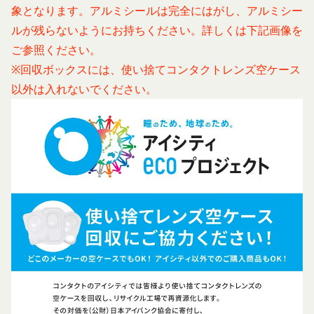
個別規定や追加規定を掲載する場合、又は第11条
象となります。
アルミシール
は完全にはがし、
アルミシー
ある情報を提供するためにCookie(以下「クッキ
に定める方法により本サービスに関するルール等を
ー」といいます。これに類似の技術を含みます。)
ル
が残らないようにお持ちください。詳しくは下記画像を
発信する場合、それらは本規約の一部を構成するも
を使用することがあります。
ご参照ください。
のとし、個別規定、追加規定又はルール等が本規約
クッキーは、ウェブサイトを利用されたときにご利
※回収ボックスには、使い捨てコンタクトレンズ空ケース
と抵触する場合には、当該個別規定、追加規定又は
用のパソコンや携帯端末に一時的にデータを保存さ
以外は入れないでください。
ルール等が優先されるものとします。
せるもので、これを利用することにより当社のサー
当社は、本規約を変更する必要が生じた場合には、
バに、当社サイト内におけるお客様の行動履歴(ア
会員の明示の承諾を得ることなく、本規約を変更す
クセスしたURL、コンテンツ、参照順序等)や、年
ることができるものとします。
齢や性別、職業、居住地域、位置情報等個人が特定
前項による本規約の変更をするときは、その効力発
できない属性情報(それらの組み合わせによっても
生日を定め、かつ、本規約を変更する旨及び変更後
個人が特定できないもの)を取得することがありま
の本規約の内容並びにその効力発生日を、会員に対
す。
し、本規約変更の効力発生日前に、第11条に定め
お客様がご自身に関する情報の取得を望まれない場
る方法により通知するものとします。ただし、文言
合は、ブラウザや携帯端末の設定により、クッキー
の修正等、会員に不利益を与えるものではない軽微
の受け取りを拒否することも可能です。なお、クッ
な変更の場合には、当該通知を省略することができ
キーの受け取りを拒否された場合、当社のサービス
ます。
の一部がご利用できなくなることがあります。
本規約変更の効力発生日後に本サービスの利用を行
適正管理