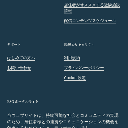
おける掲示の方法によって行う場合、当該通知が当
居住者がオススメする近隣施設
社ウェブサイト上に掲示され、会員が当社ウェブサ
情報
イトにアクセスすることによって当該通知を閲覧す
配信コンテンツスケジュール
ることが可能となったときをもって会員への通知が
完了したものとみなします。
第12条（取得情報の取り扱い）
当社は、会員が本サービスの登録その他一切の利用
サポート
規約とセキュリティ
の過程において、当社が取得した情報の取り扱い
はじめての方へ
利用規約
は、プライバシーポリシーの定めによるものとし、
会員は、プライバシーポリシーの定めに従い、当社
お問い合わせ
プライバシーポリシー
が会員から取得した情報を取り扱うことについて、
Cookie 設定
承諾したものとします。
当社は取得した会員情報を下記の目的に利用するこ
とがあります。
本サービスへのログイン時における本人確認
ESG ポータルサイト
メールマガジンおよび広告等の情報配信並びに
当ウェブサイトは、持続可能な社会とコミュニティの実現
その成果確認
のため、居住者様との連携やコミュニケーションの機会を
利用上の注意およびその他当社から会員に対す
創出するためのコミュニティポータルです。