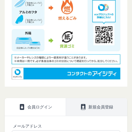
方法により、お客様の同意を取得するものとしま
著作権等の知的財産権、その他の権利または利
す。
益を侵害する行為
その他の注意事項
当社または第三者を誹謗、中傷する行為
当社が提供するサービスは、当社が管理するサービ
当社もしくは第三者に対して、迷惑、不利益ま
ス以外のサービスへのリンクを含む場合があり、こ
たは損害を与える行為
れら外部サービスにおける内容や利用者情報の保護
お客様IDおよびパスワードを不正に使用する行
については、当社は一切責任を負いません。
為
発効日：2021年9月1日
同業者の再販など、営利目的で商品等を購入す
る行為
閉じる
その他、当社が不適切と判断する行為
会員の行為が本規約に違反すると当社が判断した場
合、当社は、通知または催告をすることなく、当該
会員の登録の抹消、当社が提供する一切のサービス
の利用禁止、停止、本サービス上に公開した提供物
会員ログイン
新規会員登録
（本規約第10条3項で定義します。）の削除その他
の必要な措置を講じることができるものとします。
当社が前項に定める措置を講じた場合において、当
メールアドレス