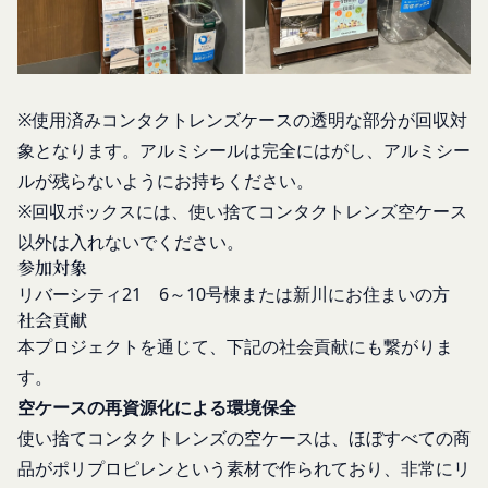
合
示することがあります。
過去に当社との契約に違反した者またはその関
売却または合併
係者であると当社が判断した場合
組織再編、合併または譲渡に際し、当社が取得した
反社会的勢力等（暴力団、暴力団員、右翼団
個人情報の全部または一部を関係者に移転すること
※使用済みコンタクトレンズケースの透明な部分が回収対
体、反社会的勢力、その他これに準ずるものを
があります。
象となります。アルミシールは完全にはがし、アルミシー
意味します。以下同じ。）であるまたは資金提
委託先等の管理
当社は、業務を委託するため委託先にお客様情報を
供その他を通じて反社会的勢力等の維持、運営
ルが残らないようにお持ちください。
提供または開示する場合、当該委託先に対し、適切
もしくは経営に協力もしくは関与する等反社会
※回収ボックスには、使い捨てコンタクトレンズ空ケース
な取扱いおよび保護を行わせ、第三者への開示・提
的勢力等との何らかの交流もしくは関係を行っ
以外は入れないでください。
供および当社の提供目的以外の目的での利用を行わ
ていると当社が判断した場合
参加対象
ないよう適切に管理および監督します。
その他会員登録が適当でないと当社が判断した
リバーシティ21 6～10号棟または新川にお住まいの方
開示・訂正等
場合
社会貢献
お客様がご自身の個人情報の内容を確認、訂正また
第5条（登録内容の変更）
本プロジェクトを通じて、下記の社会貢献にも繋がりま
は利用停止を希望される場合には、個人情報保護法
会員は、登録情報の内容の全部または一部に関して
す。
その他の法令により当社が義務を負う範囲におい
変更が生じた場合、直ちに当社所定の方法により登
空ケースの再資源化による環境保全
て、速やかに対応させていただきます。
録内容を変更する手続きを行うものとします。
使い捨てコンタクトレンズの空ケースは、ほぼすべての商
なお、かかる場合には、本人確認をさせていただく
会員が前項に定める変更手続きを行わなかった場合
品がポリプロピレンという素材で作られており、非常にリ
場合があります。
には、既に登録済みの情報に基づく処理を適正・有