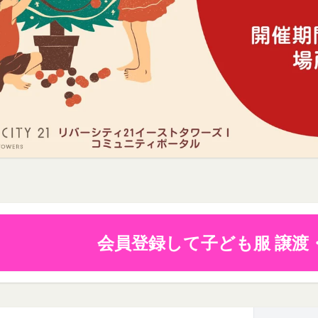
の各号に掲げる用語の意義は、当該各号に定めるところによるものとし
に移動します。
社のサービスの登録手続を行う場合、以下の情報（以下「お客様情報」
し、
ここに適用
を選択します。
ります。
ュニティポータルサイト及び連携により利用できるすべてのサービスを
法に関しましては、Amazon のカスタマーサポート(0120-999-373 / 24時
別、職業等プロフィールに関する情報
ト券細則については、
こちら
をご確認ください。
話番号、住所等連絡先に関する情報
利用契約を当社と締結している方をいいます。
セス者の本人確認に必要なパスワード等のその他の情報
閉じる
当社が定める方法を通じてお客様が入力または送信する情報
、契約者が本サービスの利用を認めた特定の法人、団体、個人の第三者
おいて取得すると定めた情報
のために本サービスを利用されているものとみなします。
携帯端末上で当社のサービスを利用する場合、当社は、端末識別子お
を承認いただいた上、本サービス所定の手続きに従い会員登録を申請し
。また、当社は、お客様が端末に関連付けた名前、端末の種類、電話番
、個人をいいます。
ルアドレスなど、お客様が提供することを選択したその他のあらゆる情
希望する法人、団体、個人をいいます。
は携帯端末上で当社のサービスを利用し、そこで位置情報を提供するこ
会員登録して子ども服 譲渡
に従って、登録希望者が行う本サービスの利用登録をいいます。
報を取得することがあります。通常はお客様のブラウザや端末の設定に
した場合には当社のサービスの一部が利用できなくなくなることがあり
に関する情報
者が会員登録時に登録した当社が定める情報、本サービス利用中に当社
ービスを利用する際、直接当社に提供した情報および当社のサービスを
れらの情報について利用者自身が追加、変更を行った場合の当該情報を