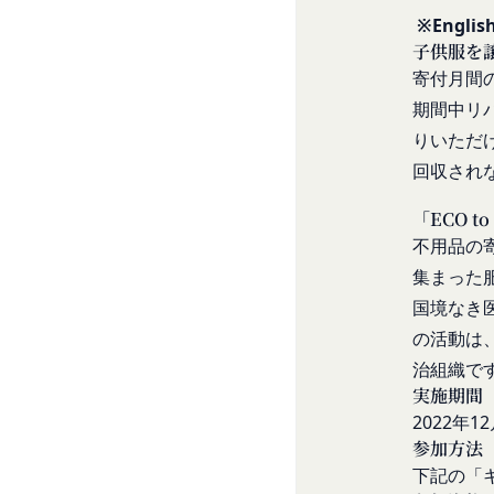
当社は、お客様情報
ものとします。ただ
※English
当社の通常の事業運
略することができま
子供服を
方法で消去します。
本規約変更の効力発
寄付月間
第三者への提供等
当社が提供する本サ
期間中リ
当社は、以下の場合
られる利用規約等に
方を「提供先」とい
りいただ
本契約において使用
お客様の同意を得た
第3条（提供されるサ
回収されな
当社は、お客様の同
当社が提供する本サ
「ECO t
に提供することがあ
コミュニティポー
不用品の
第三者サービス提供
前各号に付随する
支払処理、データ分
当社は、前項各号に
集まった服
第4条（会員登録）
スを提供する第三者
国境なき
会員登録手続きは、
とがあります。
の活動は
ものとします。当社
外部サービスとの連
治組織で
人が当該申し込みを
当社は、Faceboo
実施期間
当社は、会員登録を
認証にあたり、当該
2022年1
す。
法律上の理由
参加方法
当社に提供された
お客様の居住国内外
下記の「
当該登録希望者が