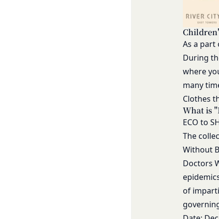
するとともに当社に
第10条（会員が提供
当社所定の方法によ
Children
「提供物」といいま
As a part
利を取得することは
During the
前項にかかわらず、
where you
渡可能な使用、複製
付与するものとしま
many time
会員は、提供物につ
Clothes t
害していないことに
What is 
会員は、当社および
ECO to SH
しないことをあらか
The colle
第11条（通知・連絡）
Without B
当社は、本サービス
Doctors W
社が適当と認める方
epidemics
当社は、前項に定め
of impart
た場合は、当該変更
すべき時に会員に到
governing
当社は、本条第１項
Date: Dec