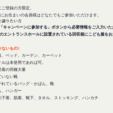
一部を開示することが必要になる場合があります。
を受けたことがあり、又は現在受けている場合
障、法の執行またはその他の交易の実現のために必要または適切である
にご登録の方限定。
後見人、被保佐人又は被補助人のいずれかであって、法定代理人、後見
一部を公開することがあります。
号棟にお住まいの会員様はどなたでもご参加いただけます。
なかった場合
規約の執行、当社の運営またはお客様の保護のために、開示が合理的に
を譲りたい方
虚偽の事項が含まれている場合
全部または一部を開示することがあります。
「キャンペーンに参加する」ボタンから必要情報をご入力いた
約に違反した者またはその関係者であると当社が判断した場合
棟のエントランスホールに設置されている回収箱にこども服をお
暴力団、暴力団員、右翼団体、反社会的勢力、その他これに準ずるも
は譲渡に際し、当社が取得した個人情報の全部または一部を関係者に移
たは資金提供その他を通じて反社会的勢力等の維持、運営もしくは経
きないもの〉
力等との何らかの交流もしくは関係を行っていると当社が判断した場
具、ベッド、カーテン、カーペット
するため委託先にお客様情報を提供または開示する場合、当該委託先に
適当でないと当社が判断した場合
更）
オルは未使用であれば可。
第三者への開示・提供および当社の提供目的以外の目的での利用を行わ
内容の全部または一部に関して変更が生じた場合、直ちに当社所定の方
業着の同種大量
ものとします。
ていない靴
人情報の内容を確認、訂正または利用停止を希望される場合には、個人
変更手続きを行わなかった場合には、既に登録済みの情報に基づく処理
がれているバッグ・かばん、靴
を負う範囲において、速やかに対応させていただきます。
め承諾します。
も、ハンガー
は、本人確認をさせていただく場合があります。
定める変更手続きを行わなかったことにより生じた損害について、当社
の下着、肌着、靴下、タオル、ストッキング、ハンカチ
意見、ご質問、苦情のお申し出その他個人情報の取り扱いに関するお問
スワードの管理）
ます。
際に会員本人が設定し、承認・登録されたお客様IDおよびパスワー