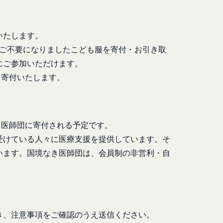
ます。また、当社は、
合には、当該通知を省
報を安全かつ合理的な
たものとみなします。
いたします。
は、各サービスに定め
てご不要になりましたこども服を寄付・お引き取
様情報を提供した相手
にご参加いただけます。
にて寄付いたします。
ある会社、組織、個人
社の代理で行うサービ
なき医師団に寄付される予定です。
客様情報を提供するこ
受けている人々に医療支援を提供しています。そ
を希望する本人が行う
います。国境なき医師団は、会員制の非営利・自
氏名等を入力された本
は外部サービスを利用した
否することがありま
求により、当社がお客
き、注意事項をご確認のうえ送信ください。
過去にアカウント削除