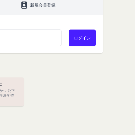
ービスご利用状況、他
新規会員登録
お客様が提携先に開示
。
」といいます。）を提
める利用目的の範囲内
サービスの提供条件及
下「クッキー」といいま
は第11条に定める方
タを保存させるもの
のとし、個別規定、追
に
クセスしたURL、コ
優先されるものとしま
かつ 公正
性情報(それらの組み
生涯学習
約を変更することがで
、クッキーの受け取り
の一部がご利用できな
及び変更後の本規約の
る方法により通知する