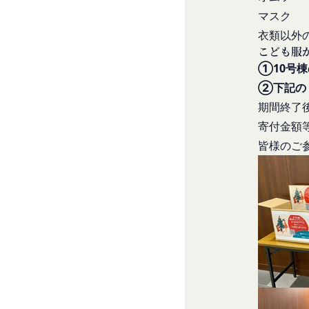
メールによるお問い
て一切の責任を負う
マスク
営業時間内に順次回
会員は、お客様IDお
衣類以外
お問い合わせ内容に
のとします。
こども服
承いただきますよう
会員のお客様IDおよ
①10号
「@goyoh.jp
は一切責任を負わない
②下記の
メールによるお問い合
一切の責任を負わな
期間終了後
お使いのブラウザがS
当社は、当社所定の方
お電話でのお問い合
寄付金額
スワードに基づく会
組織・体制
皆様のご
します。
当社は、管理担当役
第7条（会員の退会）
免責
会員は、当社所定の
当社は、以下の場合
第8条（禁止事項）
お客様ご本人が本サ
会員は、本サービス
お客様が自ら本サー
ってはならないもの
改善
本規約および法令
当社は、利用者情報
会員登録または登
ポリシーをお客様の
本サービスの運営
別途定める場合を除
当社または第三者
様の同意が必要とな