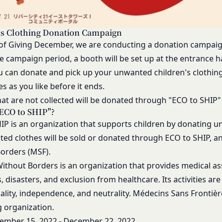
何等の損害、損失または不利益等を与えないものとします。
する提供物に関する知的財産権等）
り会員が提供する商品レビュー、画像データその他一切の提供物（以下
's Clothing Donation Campaign
す。）に関する知的財産権等の権利は、従前どおり会員が保持するもの
 of Giving December, we are conducting a donation campaign
ありません。
 campaign period, a booth will be set up at the entrance hall
会員は当社に対し、提供物に関し、無償、地域無限定、非独占的、サブ
 can donate and pick up your unwanted children's clothing.
、配布、派生著作物の作成、表示および実行（以下「使用等」といいま
す。
s as you like before it ends.
いて、自らが使用等についての適法な権利を有していることおよび提供
hat are not collected will be donated through "ECO to SHIP
ついて保証するものとします。
"ECO to SHIP"?
当社から提供物の権利を承継しまたは使用許諾を受けた第三者に対して
IP is an organization that supports children by donating u
じめ承諾するものとします。
cted clothes will be sold or donated through ECO to SHIP, a
orders (MSF).
の利用に関して、書面の送付、電子メールの送信、当社ウェブサイト上
ithout Borders is an organization that provides medical ass
法により会員に通知を行うことができるものとし、会員はこれに同意す
, disasters, and exclusion from healthcare. Its activities ar
る通知を書面の送付、電子メールの送信によって行う場合、会員が申込
iality, independence, and neutrality. Médecins Sans Frontièr
時とします。）に届け出た連絡先に対して通知を行えば足りるものとし
達したものとみなします。
 organization.
の通知を当社ウェブサイト上における掲示の方法によって行う場合、当
ember 15, 2022 - December 22, 2022