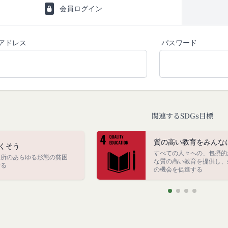
て提供した情報を、当社は取得・保管することがあります。お客様のサ
会員ログイン
関する情報も取得することがあります。
本サービスの利用に関する権利の総体をいいます。
携により取得する情報
が利用するIDおよびその他外部サービスのプライバシー設定により
せて、会員とその他の者とを識別するために用いられる符号をいいます
アドレス
パスワード
することがあります。
の利用目的
る契約に基づき、本サービスと提携するサービス（以下「提携サービス
ご提供いただいたお客様情報を、当社各サービスの利用規約において定
を行う者をいいます。
囲）
）について
社間において本サービスの利用に関し適用され、登録手続き完了後の本
てより使いやすく、より価値ある情報を提供するためにCookie(以
利義務関係を定めるものです。
関連するSDGs目標
を含みます。)を使用することがあります。
イト上に本サービスに関する個別規定や追加規定を掲載する場合、又
サイトを利用されたときにご利用のパソコンや携帯端末に一時的にデー
に関するルール等を発信する場合、それらは本規約の一部を構成するも
質の高い教育をみんな
とにより当社のサーバに、当社サイト内におけるお客様の行動履歴(ア
くそう
が本規約と抵触する場合には、当該個別規定、追加規定又はルール等が
すべての人々への、包摂的
)や、年齢や性別、職業、居住地域、位置情報等個人が特定できない属
場所のあらゆる形態の貧困
な質の高い教育を提供し、
せる
が特定できないもの)を取得することがあります。
の機会を促進する
更する必要が生じた場合には、会員の明示の承諾を得ることなく、本規
する情報の取得を望まれない場合は、ブラウザや携帯端末の設定により
能です。なお、クッキーの受け取りを拒否された場合、当社のサービス
変更をするときは、その効力発生日を定め、かつ、本規約を変更する旨
す。
生日を、会員に対し、本規約変更の効力発生日前に、第11条に定め