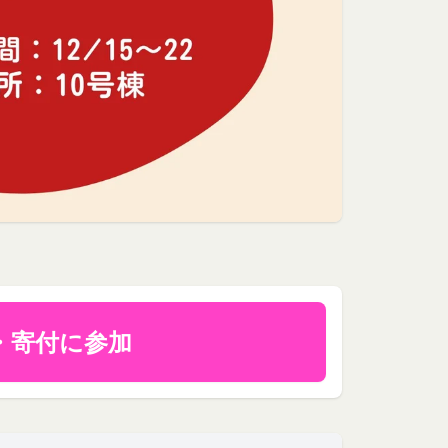
ます。
といいます。）をご提
いいます。
間対応) までお問い合わせく
をいいます。なお、利
よびIPアドレスを取得
、当社がこれを承認し
号、国、およびユーザ
報を取得する場合があ
とを認めた場合、当社
・寄付に参加
より無効にすることが
ます。
が必要と判断して登録
提供している第三者サ
いいます。