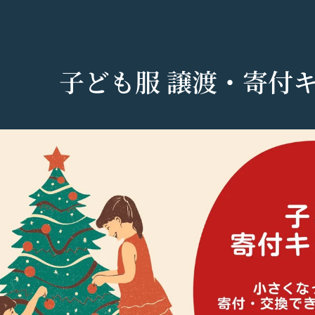
子ども服 譲渡・寄付
シー
以下「当社」といいます。）は、当社が運営する各サービスにおいて、
運営するコミュニティポータルサイトサービス（以下「本サービス」と
で使えるデジタル商品券です。
する法令等を遵守するとともに、以下の方針に沿ってお客様からお預か
」といいます。）を下記の通り定めます。
ているメールアドレス宛にギフト券番号を贈ります。
密性の保持に努めます。
される方は、ご登録される前に本規約を必ずお読みになり、本規約に同
0年です。
法:
は、個人情報保護法および関連法令によります。
および取得方法
ギフト券番号をご用意ください。
する情報