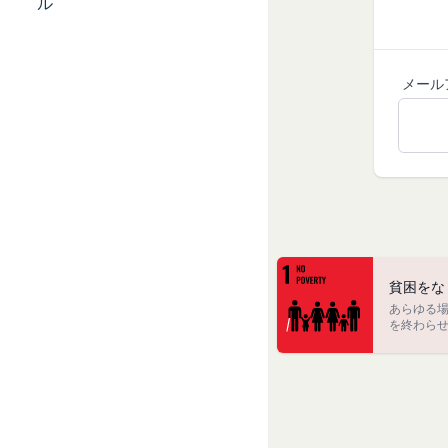
ービス提供者を通じ
ル
「アカウント」
の利用者との交流に
各会員が保有する、
外部サービスとの連
「パスワード」
外部サービスでお客様
登録情報と組み合わ
メール
を認めた情報を取得
「提携パートナー」
取得した個人情報等
当社との間で締結す
当社は、お客様から
供し、又はその運営
で利用します。
第2条（総則・適用範
Cookie（クッキー
本規約は、会員と当
当社は、お客様にとっ
び当社と会員との権
す。これに類似の技術
当社が、当社ウェブサ
クッキーは、ウェブ
法により本サービス
で、これを利用するこ
人や国の不平等をなくそう
貧困をな
加規定又はルール等
ンテンツ、参照順序等
各国内及び各国間の不平等を是正す
あらゆる
る
を終わら
す。
合わせによっても個人
当社は、本規約を変
お客様がご自身に関
きるものとします。
を拒否することも可
前項による本規約の
くなることがありま
内容並びにその効力発
適正管理