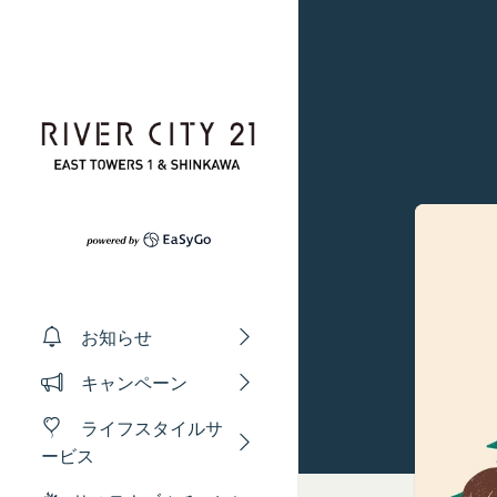
コンテンツへスキップ
プライバシーポリ
利用規約
Amazonギフト券
お知らせ
株式会社GOYOH（
株式会社GOYOHが
Amazon.co.jp
キャンペーン
る法律、その他関連
規約（以下「本規約
会員情報に登録され
い、正確性および機
本サービスをご利用
有効期限は発行から1
ライフスタイルサ
ギフト券を適用する方
本文中の用語の定義
ます。
ービス
当社が取得する情報
第1条（定義）
メールに記載された
お客様から直接取得