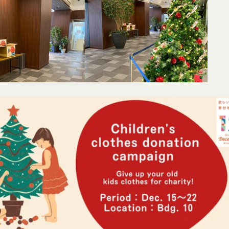
を誹謗、中傷する行為
者に対して、迷惑、不利益または損害を与える行為
ビスは、当社が管理するサービス以外のサービスへのリンクを含む場合
スワードを不正に使用する行為
や利用者情報の保護については、当社は一切責任を負いません。
、営利目的で商品等を購入する行為
日
適切と判断する行為
に違反すると当社が判断した場合、当社は、通知または催告をすること
閉じる
る一切のサービスの利用禁止、停止、本サービス上に公開した提供物（
除その他の必要な措置を講じることができるものとします。
措置を講じた場合において、当社は、会員に対し、当該措置を講じた理
に生じた損害を賠償する義務並びにその他一切の義務を負わないものと
るコンテンツに関する知的財産権等）
会員に提供する文章、イラスト、デザイン、写真、画像、ロゴ、アイコ
ツ」といいます。）の著作権、商標権およびその他の知的財産権は全て
する者に帰属するものであり、会員はこれらの権利を侵害する行為を行
、本サービスのコンテンツその他掲載内容の全部または一部を権利者の
配布、掲示、販売、出版など）する行為は固く禁止します。
に違反して第三者との間で問題が生じた場合、自己の責任と費用にお