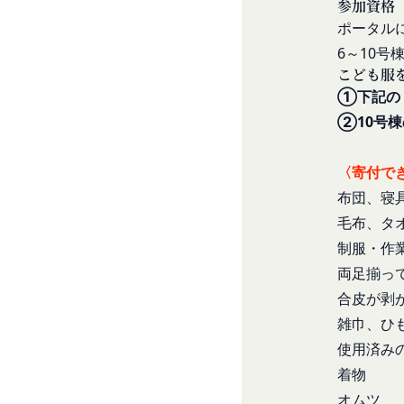
様情報の全部または
参加資格
等の利用停止措置
当社は、国家安全保
ポータル
未成年者、成年被
様情報の全部または
6～10
の同意等を得てい
当社は、当社の利用
こども服
会員登録の申請に
場合、お客様情報の
①下記の
過去に当社との契
売却または合併
②10号
反社会的勢力等（
組織再編、合併また
同じ。）であるま
す。
〈寄付で
する等反社会的勢
委託先等の管理
布団、寝
当社は、業務を委託
その他会員登録が
第5条（登録内容の変
毛布、タ
よび保護を行わせ、
会員は、登録情報の
よび監督します。
制服・作
更する手続きを行う
開示・訂正等
両足揃っ
お客様がご自身の個
会員が前項に定める
合皮が剥
令により当社が義務
することをあらかじ
雑巾、ひ
なお、かかる場合に
会員が本条第１項に
使用済み
お問い合わせ
ん。
開示等のご希望、ご
第6条（IDおよびパ
着物
口までお願いいたし
会員は、会員登録等の
オムツ