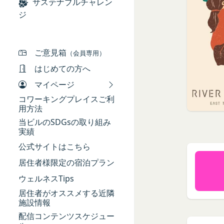
本規約において、次
サステナブルチャレン
ギフト券を適用する
当社は、お客様が当
「本サービス」
ジ
ギフト券番号を入力
供いただく場合があ
当社が提供するコミ
Amazonギフト券の利用方
氏名、生年月日、性
「契約者」
ださい。Amazonギフ
メールアドレス、電
本利用規約に基づく
ご意見箱
（会員専用）
アカウントへのアク
「利用者」
はじめての方へ
入力フォームその他
本利用規約に基づき
マイページ
当社が各サービスに
用者は契約者の事業
端末情報
コワーキングプレイスご利
「会員」
お客様が、端末または
用方法
本規約の内容の全て
する場合があります
当ビルのSDGsの取り組み
た特定の法人、団体
実績
ー名、もしくはメー
「登録希望者」
ります。
公式サイトはこちら
本サービスの利用を
位置情報
居住者様限定の宿泊プラン
「会員登録」
お客様が、端末また
第4条に規定する方法
ウェルネスTips
は、お客様の位置情
「登録情報」
できますが、無効に
居住者がオススメする近隣
お客様のアクション
登録希望者及び利用
施設情報
お客様が、当社のサ
を求めた情報及びこ
配信コンテンツスケジュー