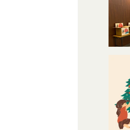
為
します。
当社または第三者
その他の注意事項
当社もしくは第三
当社が提供するサー
お客様IDおよびパ
ービスにおける内容
同業者の再販など
発効日：2021年9月1
その他、当社が不
会員の行為が本規約
の抹消、当社が提供す
定義します。）の削
当社が前項に定める
当該措置により会員
第9条（当社が提供す
本サービスを通じて
等（以下「コンテン
テンツの使用を許諾
目的の如何を問わず
改変、転用、転送、
会員は、前2項の規定