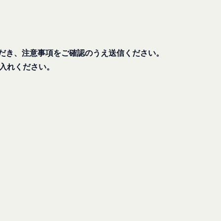
と判断した場合、お客
人､保佐人又は補助人
必要であると判断する
だき、注意事項をご確認のうえ送信ください。
入れください。
のを意味します。以下
転することがありま
営に協力もしくは関与
合
対し、適切な取扱いお
ないよう適切に管理お
法により登録内容を変
情報保護法その他の法
を適正・有効なものと
は一切責任を負いませ
い合わせは、下記の窓
ドの利用、管理につい