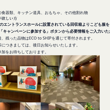
合わせ
ものとします。
答いたします。
よびパスワードの第三者への譲渡、承継、名義変更、貸与、開示又は
の食器類、キッチン道具、おもちゃ、その他割れ物
よっては回答にお時間をいただく場合や、ご返答できない場合がござい
が欲しい方
お願い致します。
びパスワードの使用上の過失または第三者による不正使用等に起因す
棟のエントランスホールに設置されている回収箱よりこども服
」を含むメールアドレスから受信できるよう、あらかじめご設定ください。
ものとします。 会員のお客様IDおよびパスワードの失念に起因する
「キャンペーンに参加する」ボタンから必要情報をご入力いた
わせについて、お客さまの個人情報保護のため、SSL通信を使用して
いものとします。
、残った品物はECO to SHIPを通じて寄付されます。
SL通信非対応の場合には、このお問い合わせフォームは利用できませ
法により会員のお客様IDおよびパスワードの一致を確認した場合、当
わせをお願いいたします。
等につきましては、後日お知らせいたします。
員が、本サービスを利用したものとみなし、その場合の責任は全て当該
参加をお待ちしております。
員を利用者情報管理責任者とし、利用者情報の適正な管理及び継続的な
退会手続の完了により、会員登録を抹消することができます。
には、何らの責任を負いません。
ービスの機能又は別の手段を用いて第三者に利用者情報を明らかにした
の利用に際して、以下の各号のいずれかに該当する行為または該当する
ビス上に入力した情報等により、個人を識別し得る状態に至った場合
とします。
に違反する行為、犯罪に結びつく行為または公序良俗に反する行為
の取扱いに関する運用状況を適宜見直し、継続的な改善に努めるものと
録内容の変更の際に虚偽の会員情報を入力する行為
事前の了承を得ることなく変更することがあります。変更後の本ポリシ
を妨害するおそれのある行為または本サービスに支障を生じさせるお
いて、当社ウェブサイトでの公示後、すぐに効力が発生するものとしま
の財産権、プライバシー権、著作権等の知的財産権、その他の権利ま
るような内容の変更を行うときは、当社が定める方法により、お客様の