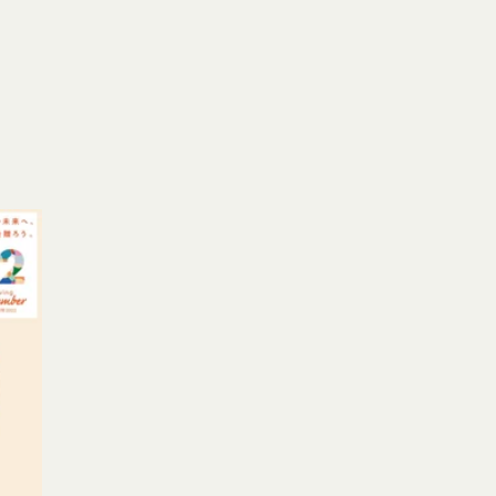
があり、これら外部サ
なく、当該会員の登録
本規約第10条3項で
由を開示する義務及び
します。
ン、映像、プログラム
当社または当社にコン
わないものとします。
許可なく使用（複製、
いてかかる問題を解決