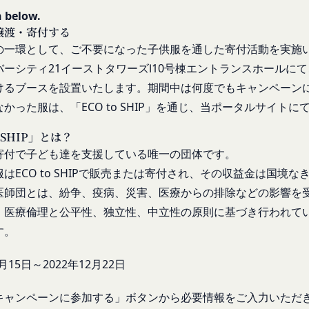
への不正なアクセスや漏洩等を防ぐため、セキュリティーの維持に努め
し、文言の修正等、会員に不利益を与えるものではない軽微な変更の場
 below.
営に照らして当社が不要と判断した場合、お客様から取得したお客様情
す。
譲渡・寄付する
生日後に本サービスの利用を行った場合、会員は本規約の変更に同意し
の一環として、ご不要になった子供服を通した寄付活動を実施
ービス以外のサービス又は提携パートナーが提供するサービスについて
バーシティ21イーストタワーズⅠ10号棟エントランスホールに
、お客様情報を第三者と共有することがあります。（以下、当社がお客
従ってご利用ください。
います。）
けるブースを設置いたします。期間中は何度でもキャンペーン
される以下の各用語は各々以下に定める意味を有します。
場合
ービス）
かった服は、「ECO to SHIP」を通じ、当ポータルサイト
意を得た場合、お客様情報（個人情報の場合もあります。）を第三者で
ービスは、次の各号に掲げるサービスとします。
o SHIP」とは？
ります。
タルサイトが提供する情報サービス
寄付で子ども達を支援している唯一の団体です。
者との共有
各種サービス
析、メール送信、ホスティングサービス、カスタマーサービスなどを当
定めるサービスの内容を変更することができるものとします。
はECO to SHIPで販売または寄付され、その収益金は国境
、または、当社のマーケティングのサポートを行う第三者に対して、お
医師団とは、紛争、疫病、災害、医療からの排除などの影響を
本サービスの会員登録ページから当社の指定する方法に従い、会員登録
、医療倫理と公平性、独立性、中立性の原則に基づき行われて
に対して会員登録の申し込みが行われた場合には、登録手続きにおいて
携のための共有
す。
行ったものとみなします。
k、Googleアカウント、Twitterその他の外部サービスとの連携また
申請した者が以下の各号のいずれかの事由に該当する場合は、登録を拒
外部サービス運営会社にお客様情報を提供することがあります。
2月15日～2022年12月22日
登録情報の全部又は一部につき虚偽、誤記又は記載漏れがあった場合
において、法律、規則、法的手段または公的もしくは政府機関からの要
キャンペーンに参加する」ボタンから必要情報をご入力いただ
、本サービス又は当社が提供するその他のサービスの利用に際して、