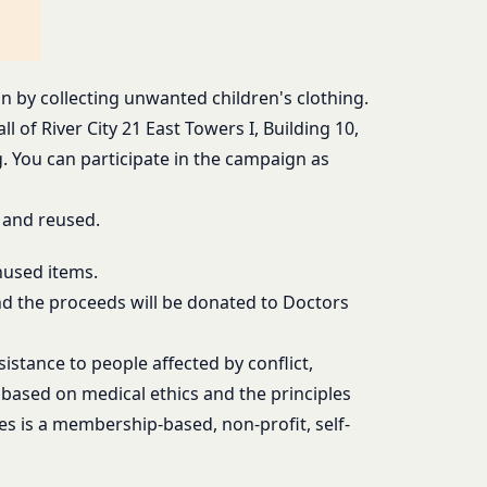
、これらをまとめて
とし、当社がかかる権
 by collecting unwanted children's clothing.
 of River City 21 East Towers I, Building 10,
ライセンス可能かつ譲
 You can participate in the campaign as
す。）に関する権利を
物が第三者の権利を侵
" and reused.
、著作者人格権を行使
nused items.
nd the proceeds will be donated to Doctors
における掲示その他当
istance to people affected by conflict,
るものとします。
e based on medical ethics and the principles
時（変更手続きを行っ
es is a membership-based, non-profit, self-
、当該通知は通常到達
該通知が当社ウェブサ