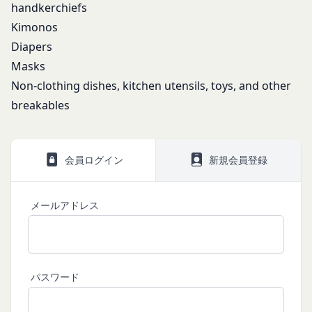
handkerchiefs
適法な権利を有していることおよび提供物が第三者
Kimonos
の権利を侵害していないことについて保証するもの
Diapers
とします。
Masks
会員は、当社および当社から提供物の権利を承継し
Non-clothing dishes, kitchen utensils, toys, and other
または使用許諾を受けた第三者に対して、著作者人
格権を行使しないことをあらかじめ承諾するものと
breakables
します。
第11条（通知・連絡）
当社は、本サービスの利用に関して、書面の送付、
会員ログイン
新規会員登録
電子メールの送信、当社ウェブサイト上における掲
示その他当社が適当と認める方法により会員に通知
を行うことができるものとし、会員はこれに同意す
メールアドレス
るものとします。
当社は、前項に定める通知を書面の送付、電子メー
ルの送信によって行う場合、会員が申込時（変更手
続きを行った場合は、当該変更時とします。）に届
パスワード
け出た連絡先に対して通知を行えば足りるものと
し、当該通知は通常到達すべき時に会員に到達した