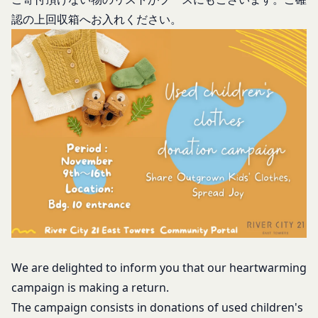
なお、かかる場合には、本人確認をさせていただく
会員が前項に定める変更手続きを行わなかった場合
認の上回収箱へお入れください。
場合があります。
には、既に登録済みの情報に基づく処理を適正・有
お問い合わせ
効なものとすることをあらかじめ承諾します。
開示等のご希望、ご意見、ご質問、苦情のお申し出
会員が本条第１項に定める変更手続きを行わなかっ
その他個人情報の取り扱いに関するお問い合わせ
たことにより生じた損害について、当社は一切責任
は、下記の窓口までお願いいたします。
を負いません。
メールによるお問い合わせ
第6条（IDおよびパスワードの管理）
営業時間内に順次回答いたします。
会員は、会員登録等の際に会員本人が設定し、承
お問い合わせ内容によっては回答にお時間をいただ
認・登録されたお客様IDおよびパスワードの利
く場合や、ご返答できない場合がございます。あら
用、管理について一切の責任を負うものとします。
かじめご了承いただきますようお願い致します。
会員は、お客様IDおよびパスワードの第三者への
「@goyoh.jp」を含むメールアドレスから受信でき
譲渡、承継、名義変更、貸与、開示又は漏洩しては
るよう、あらかじめご設定ください。
ならないものとします。
メールによるお問い合わせについて、お客さまの個
会員のお客様IDおよびパスワードの使用上の過失
人情報保護のため、SSL通信を使用しております。
または第三者による不正使用等に起因する損害につ
We are delighted to inform you that our heartwarming
お客さまがお使いのブラウザがSSL通信非対応の場
いて、当社は一切責任を負わないものとします。
campaign is making a return.
合には、このお問い合わせフォームは利用できませ
会員のお客様IDおよびパスワードの失念に起因す
The campaign consists in donations of used children's
んので、その場合にはお電話でのお問い合わせをお
る損害について、当社は一切の責任を負わないもの