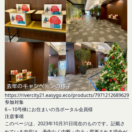
第4条（会員登録）
行うサービスを提供する第三者、または、当社のマ
会員登録手続きは、本サービスの会員登録ページか
ーケティングのサポートを行う第三者に対して、お
ら当社の指定する方法に従い、会員登録を希望する
客様情報を提供することがあります。
本人が行うものとします。当社に対して会員登録の
外部サービスとの連携のための共有
申し込みが行われた場合には、登録手続きにおいて
当社は、Facebook、Googleアカウント、Twitter
氏名等を入力された本人が当該申し込みを行ったも
その他の外部サービスとの連携または外部サービス
のとみなします。
を利用した認証にあたり、当該外部サービス運営会
当社は、会員登録を申請した者が以下の各号のいず
社にお客様情報を提供することがあります。
れかの事由に該当する場合は、登録を拒否すること
法律上の理由
があります。
お客様の居住国内外において、法律、規則、法的手
当社に提供された登録情報の全部又は一部につ
段または公的もしくは政府機関からの要求により、
き虚偽、誤記又は記載漏れがあった場合
当社がお客様情報の全部または一部を開示すること
当該登録希望者が、本サービス又は当社が提供
https://rivercity21.easygo.eco/products/7971212689629
が必要になる場合があります。
するその他のサービスの利用に際して、過去に
参加対象
当社は、国家安全保障、法の執行またはその他の交
アカウント削除等の利用停止措置を受けたこと
6～10号棟にお住まいの当
ポータル
会員様
易の実現のために必要または適切であると判断した
注意事項
があり、又は現在受けている場合
場合、お客様情報の全部または一部を公開すること
このページは、2023年10月31日現在のものです。記載さ
未成年者、成年被後見人、被保佐人又は被補助
があります。
人のいずれかであって、法定代理人、後見人､保
れている内容は、予告なく中断・中止・変更される場合が