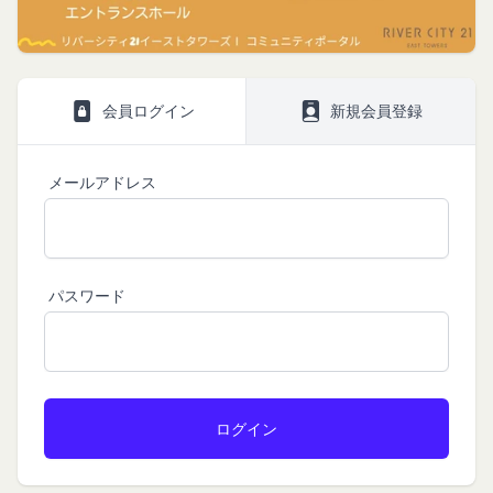
プライバシーポリシー
利用規約
Amazonギフト券
株式会社GOYOH（以下「当社」といいます。）
株式会社GOYOHが運営するコミュニティポータル
Amazon.co.jpで使えるデジタル商品券です。
は、当社が運営する各サービスにおいて、個人情報
サイトサービス（以下「本サービス」といいま
会員情報に登録されているメールアドレス宛にギフ
会員ログイン
新規会員登録
の保護に関する法律、その他関連する法令等を遵守
す。）のご利用規約（以下「本規約」といいま
ト券番号を贈ります。
するとともに、以下の方針に沿ってお客様からお預
す。）を下記の通り定めます。
有効期限は発行から10年です。
ギフト券を適用する方法:
メールアドレス
かりした情報を取り扱い、正確性および機密性の保
本サービスをご利用される方は、ご登録される前に
持に努めます。
本規約を必ずお読みになり、本規約に同意いただく
メールに記載されたギフト券番号をご用意くださ
本文中の用語の定義は、個人情報保護法および関連
必要があります。
い。
第1条（定義）
法令によります。
ギフト券を適用する
に移動します。
本規約において、次の各号に掲げる用語の意義は、
当社が取得する情報および取得方法
パスワード
ギフト券番号を入力し、
ここに適用
を選択します。
お客様から直接取得する情報
当該各号に定めるところによるものとします。
Amazonギフト券の利用方法に関しましては、Amazon の
当社は、お客様が当社のサービスの登録手続を行う
「本サービス」
カスタマーサポート(0120-999-373 / 24時間対応) までお
場合、以下の情報（以下「お客様情報」といいま
問い合わせください。Amazonギフト券細則については、
当社が提供するコミュニティポータルサイト及び連
こちら
をご確認ください。
す。）をご提供いただく場合があります。
携により利用できるすべてのサービスをいいます。
氏名、生年月日、性別、職業等プロフィールに関す
「契約者」
閉じる
る情報
本利用規約に基づく利用契約を当社と締結している
メールアドレス、電話番号、住所等連絡先に関する
方をいいます。