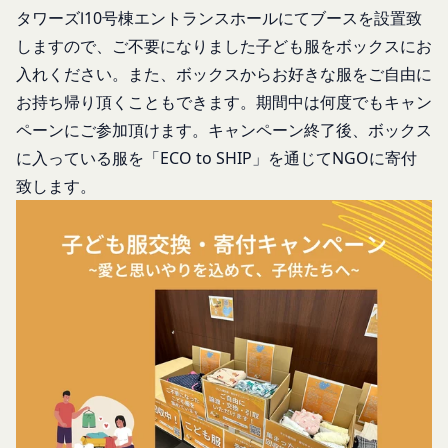
タワーズⅠ10号棟エントランスホールにてブースを設置致
断して登録を求めた情報及びこれらの情報について
より無効にすることができますが、無効にした場合
しますので、
ご不要になりました子ども服をボックスにお
利用者自身が追加、変更を行った場合の当該情報を
には当社のサービスの一部が利用できなくなくなる
いいます。
入れください。
また、ボックスからお好きな服をご自由に
ことがあります。
お客様のアクションに関する情報
「アカウント」
お持ち帰り頂くこともできます。期間中は何度でもキャン
お客様が、当社のサービスを利用する際、直接当社
各会員が保有する、本サービスの利用に関する権利
ペーンにご参加頂けます。
キャンペーン終了後、ボックス
に提供した情報および当社のサービスを提供してい
の総体をいいます。
に入っている服を「ECO to SHIP」を通じてNGOに寄付
る第三者サービス提供者を通じて提供した情報を、
「パスワード」
致します。
当社は取得・保管することがあります。お客様のサ
登録情報と組み合わせて、会員とその他の者とを識
ービスご利用状況、他の利用者との交流に関する情
別するために用いられる符号をいいます。
報も取得することがあります。
「提携パートナー」
外部サービスとの連携により取得する情報
当社との間で締結する契約に基づき、本サービスと
外部サービスでお客様が利用するIDおよびその他
提携するサービス（以下「提携サービス」といいま
外部サービスのプライバシー設定によりお客様が提
す。）を提供し、又はその運営を行う者をいいま
携先に開示を認めた情報を取得することがありま
す。
す。
第2条（総則・適用範囲）
取得した個人情報等の利用目的
本規約は、会員と当社間において本サービスの利用
当社は、お客様からご提供いただいたお客様情報
に関し適用され、登録手続き完了後の本サービスの
を、当社各サービスの利用規約において定める利用
提供条件及び当社と会員との権利義務関係を定める