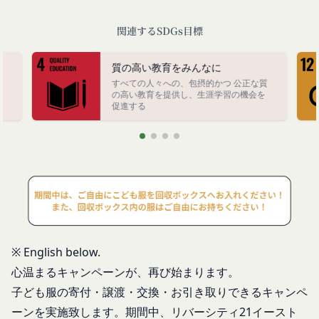
情報
「利用者」
アカウントへのアクセス者の本人確認に必要なパス
本利用規約に基づき、契約者が本サービスの利用を
関連するSDGs目標
ワード等のその他の情報
認めた特定の法人、団体、個人の第三者をいいま
入力フォームその他当社が定める方法を通じてお客
す。なお、利用者は契約者の事業のために本サービ
質の高い教育をみんなに
様が入力または送信する情報
スを利用されているものとみなします。
すべての人々への、包摂的かつ 公正な質
終
当社が各サービスにおいて取得すると定めた情報
の高い教育を提供し、生涯学習の機会を
「会員」
促進する
端末情報
本規約の内容の全てを承認いただいた上、本サービ
お客様が、端末または携帯端末上で当社のサービス
ス所定の手続きに従い会員登録を申請し、当社がこ
を利用する場合、当社は、端末識別子およびIPアド
れを承認した特定の法人、団体、個人をいいます。
レスを取得する場合があります。また、当社は、お
「登録希望者」
客様が端末に関連付けた名前、端末の種類、電話番
本サービスの利用を希望する法人、団体、個人をい
号、国、およびユーザー名、もしくはメールアドレ
います。
スなど、お客様が提供することを選択したその他の
「会員登録」
あらゆる情報を取得する場合があります。
第4条に規定する方法に従って、登録希望者が行う
位置情報
※ English below.
本サービスの利用登録をいいます。
お客様が、端末または携帯端末上で当社のサービス
心温まるキャンペーンが、再び始まります。
「登録情報」
を利用し、そこで位置情報を提供することを認めた
子ども服の寄付・譲渡・交換・お引き取りできるキャンペ
登録希望者及び利用者が会員登録時に登録した当社
場合、当社は、お客様の位置情報を取得することが
ーンを実施致します。
期間中、
リバーシティ21イースト
が定める情報、本サービス利用中に当社が必要と判
あります。通常はお客様のブラウザや端末の設定に