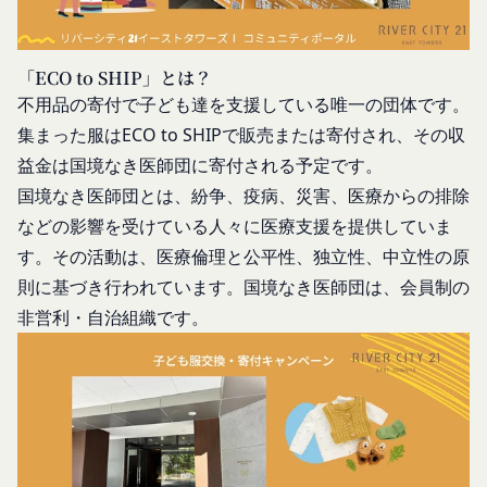
目的の範囲内で利用します。
ものです。
Cookie（クッキー）について
当社が、当社ウェブサイト上に本サービスに関する
当社は、お客様にとってより使いやすく、より価値
個別規定や追加規定を掲載する場合、又は第11条
「ECO to SHIP」とは？
ある情報を提供するためにCookie(以下「クッキ
に定める方法により本サービスに関するルール等を
不用品の寄付で子ども達を支援している唯一の団体です。
ー」といいます。これに類似の技術を含みます。)
発信する場合、それらは本規約の一部を構成するも
集まった服はECO to SHIPで販売または寄付され、その収
を使用することがあります。
のとし、個別規定、追加規定又はルール等が本規約
益金は国境なき医師団に寄付される予定です。
クッキーは、ウェブサイトを利用されたときにご利
と抵触する場合には、当該個別規定、追加規定又は
用のパソコンや携帯端末に一時的にデータを保存さ
国境なき医師団とは、紛争、疫病、災害、医療からの排除
ルール等が優先されるものとします。
せるもので、これを利用することにより当社のサー
などの影響を受けている人々に医療支援を提供していま
当社は、本規約を変更する必要が生じた場合には、
バに、当社サイト内におけるお客様の行動履歴(ア
す。その活動は、医療倫理と公平性、独立性、中立性の原
会員の明示の承諾を得ることなく、本規約を変更す
クセスしたURL、コンテンツ、参照順序等)や、年
則に基づき行われています。国境なき医師団は、会員制の
ることができるものとします。
齢や性別、職業、居住地域、位置情報等個人が特定
非営利・自治組織です。
前項による本規約の変更をするときは、その効力発
できない属性情報(それらの組み合わせによっても
生日を定め、かつ、本規約を変更する旨及び変更後
個人が特定できないもの)を取得することがありま
の本規約の内容並びにその効力発生日を、会員に対
す。
し、本規約変更の効力発生日前に、第11条に定め
お客様がご自身に関する情報の取得を望まれない場
る方法により通知するものとします。ただし、文言
合は、ブラウザや携帯端末の設定により、クッキー
の修正等、会員に不利益を与えるものではない軽微
の受け取りを拒否することも可能です。なお、クッ
な変更の場合には、当該通知を省略することができ