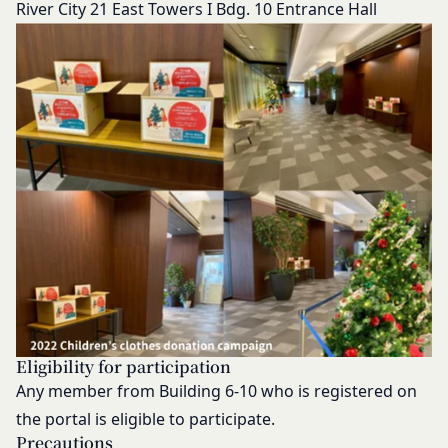
River City 21 East Towers I Bdg. 10 Entrance Hall
の必要な措置を講じることができるものとします。
当社が前項に定める措置を講じた場合において、当
社は、会員に対し、当該措置を講じた理由を開示す
る義務及び当該措置により会員に生じた損害を賠償
する義務並びにその他一切の義務を負わないものと
します。
第9条（当社が提供するコンテンツに関する知的財
産権等）
本サービスを通じて会員に提供する文章、イラス
ト、デザイン、写真、画像、ロゴ、アイコン、映
像、プログラム等（以下「コンテンツ」といいま
す。）の著作権、商標権およびその他の知的財産権
は全て当社または当社にコンテンツの使用を許諾す
る者に帰属するものであり、会員はこれらの権利を
侵害する行為を行わないものとします。
Eligibility for participation
目的の如何を問わず、本サービスのコンテンツその
Any member from Building 6-10
who is registered on
他掲載内容の全部または一部を権利者の許可なく使
the portal is eligible to participate.
用（複製、改変、転用、転送、配布、掲示、販売、
Precautions