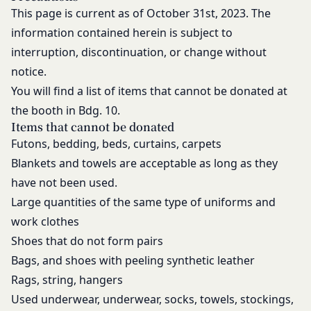
出版など）する行為は固く禁止します。
This page is current as of October 31st, 2023. The
会員は、前2項の規定に違反して第三者との間で問
information contained herein is subject to
題が生じた場合、自己の責任と費用においてかかる
interruption, discontinuation, or change without
問題を解決するとともに当社に何等の損害、損失ま
notice.
たは不利益等を与えないものとします。
第10条（会員が提供する提供物に関する知的財産権
You will find a list of items that cannot be donated at
等）
the booth in Bdg. 10.
当社所定の方法により会員が提供する商品レビュ
Items that cannot be donated
ー、画像データその他一切の提供物（以下、これら
Futons, bedding, beds, curtains, carpets
をまとめて「提供物」といいます。）に関する知的
Blankets and towels are acceptable as long as they
財産権等の権利は、従前どおり会員が保持するもの
have not been used.
とし、当社がかかる権利を取得することはありませ
Large quantities of the same type of uniforms and
ん。
work clothes
前項にかかわらず、会員は当社に対し、提供物に関
し、無償、地域無限定、非独占的、サブライセンス
Shoes that do not form pairs
可能かつ譲渡可能な使用、複製、配布、派生著作物
Bags, and shoes with peeling synthetic leather
の作成、表示および実行（以下「使用等」といいま
Rags, string, hangers
す。）に関する権利を付与するものとします。
Used underwear, underwear, socks, towels, stockings,
会員は、提供物について、自らが使用等についての