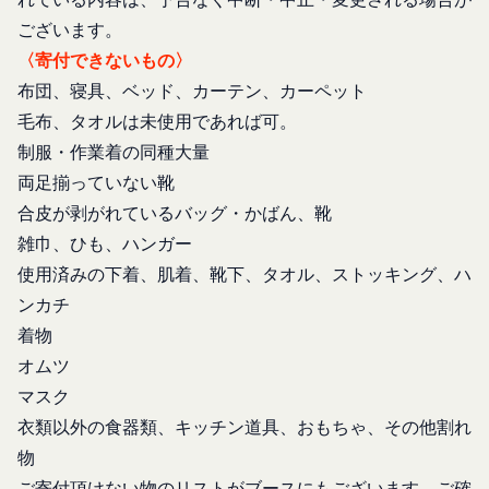
当社は、当社の利用規約の執行、当社の運営または
佐人又は補助人の同意等を得ていなかった場合
ございます。
お客様の保護のために、開示が合理的に必要である
会員登録の申請に虚偽の事項が含まれている場
と判断する場合、お客様情報の全部または一部を開
〈寄付できないもの〉
合
示することがあります。
布団、寝具、ベッド、カーテン、カーペット
過去に当社との契約に違反した者またはその関
売却または合併
毛布、タオルは未使用であれば可。
係者であると当社が判断した場合
組織再編、合併または譲渡に際し、当社が取得した
制服・作業着の同種大量
反社会的勢力等（暴力団、暴力団員、右翼団
個人情報の全部または一部を関係者に移転すること
両足揃っていない靴
体、反社会的勢力、その他これに準ずるものを
があります。
合皮が剥がれているバッグ・かばん、靴
意味します。以下同じ。）であるまたは資金提
委託先等の管理
雑巾、ひも、ハンガー
当社は、業務を委託するため委託先にお客様情報を
供その他を通じて反社会的勢力等の維持、運営
提供または開示する場合、当該委託先に対し、適切
もしくは経営に協力もしくは関与する等反社会
使用済みの下着、肌着、靴下、タオル、ストッキング、ハ
な取扱いおよび保護を行わせ、第三者への開示・提
的勢力等との何らかの交流もしくは関係を行っ
ンカチ
供および当社の提供目的以外の目的での利用を行わ
ていると当社が判断した場合
着物
ないよう適切に管理および監督します。
その他会員登録が適当でないと当社が判断した
オムツ
開示・訂正等
場合
マスク
お客様がご自身の個人情報の内容を確認、訂正また
第5条（登録内容の変更）
衣類以外の食器類、キッチン道具、おもちゃ、その他割れ
は利用停止を希望される場合には、個人情報保護法
会員は、登録情報の内容の全部または一部に関して
その他の法令により当社が義務を負う範囲におい
変更が生じた場合、直ちに当社所定の方法により登
物
て、速やかに対応させていただきます。
録内容を変更する手続きを行うものとします。
ご寄付頂けない物のリストがブースにもございます。ご確