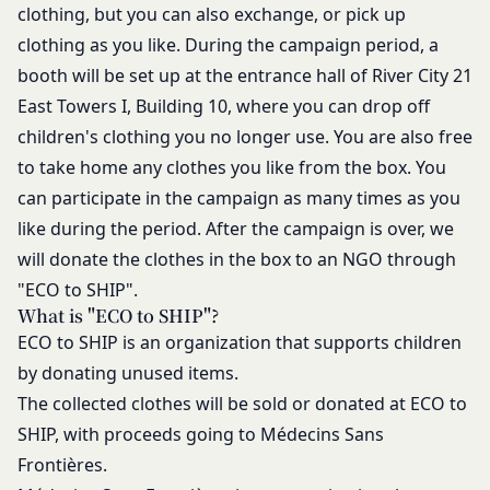
願いいたします。
clothing, but you can also exchange, or pick up
とします。
組織・体制
clothing as you like. During the campaign period, a
当社は、当社所定の方法により会員のお客様IDお
当社は、管理担当役員を利用者情報管理責任者と
booth will be set up at the entrance hall of River City 21
よびパスワードの一致を確認した場合、当該お客様
し、利用者情報の適正な管理及び継続的な改善を実
IDおよびパスワードに基づく会員が、本サービス
East Towers I, Building 10, where you can drop off
施します。
を利用したものとみなし、その場合の責任は全て当
children's clothing you no longer use. You are also free
免責
該会員に帰属するものとします。
当社は、以下の場合には、何らの責任を負いませ
to take home any clothes you like from the box. You
第7条（会員の退会）
ん。
can participate in the campaign as many times as you
会員は、当社所定の退会手続の完了により、会員登
お客様ご本人が本サービスの機能又は別の手段を用
like during the period. After the campaign is over, we
録を抹消することができます。
いて第三者に利用者情報を明らかにした場合
第8条（禁止事項）
will donate the clothes in the box to an NGO through
お客様が自ら本サービス上に入力した情報等によ
会員は、本サービスの利用に際して、以下の各号の
"ECO to SHIP".
り、個人を識別し得る状態に至った場合
いずれかに該当する行為または該当するおそれのあ
What is "ECO to SHIP"?
改善
る行為を行ってはならないものとします。
ECO to SHIP is an organization that supports children
当社は、利用者情報の取扱いに関する運用状況を適
本規約および法令に違反する行為、犯罪に結び
by donating unused items.
宜見直し、継続的な改善に努めるものとし、必要に
つく行為または公序良俗に反する行為
応じて、本ポリシーをお客様の事前の了承を得るこ
The collected clothes will be sold or donated at ECO to
会員登録または登録内容の変更の際に虚偽の会
となく変更することがあります。変更後の本ポリシ
SHIP, with proceeds going to Médecins Sans
員情報を入力する行為
ーについては、当社が別途定める場合を除いて、当
Frontières.
本サービスの運営を妨害するおそれのある行為
社ウェブサイトでの公示後、すぐに効力が発生する