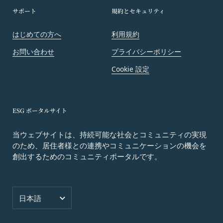
規約に基づく権利もしくは義務につき、第三者に対
サポート
規約とセキュリティ
し、譲渡、移転、担保設定、その他の処分をするこ
とはできません。
はじめての方へ
利用規約
当社は本サービスにかかる事業を第三者に譲渡した
お問い合わせ
プライバシーポリシー
場合には、当該事業譲渡に伴い本規約に基づく権利
Cookie 設定
および義務並びに会員の登録事項その他の情報を当
該事業譲渡の譲受人に譲渡することができるものと
し、会員は、かかる譲渡につき本項においてあらか
じめ同意したものとします。なお、本項に定める事
ESG ポータルサイト
業譲渡には、通常の事業譲渡のみならず、会社分割
その他事業が移転するあらゆる場合を含むものとし
当ウェブサイトは、持続可能な社会とコミュニティの実現
のため、居住者様との連携やコミュニケーションの機会を
ます。
第15条（第三者への委託）
創出するためのコミュニティポータルです。
当社は、本サービスの提供に必要な業務を第三者に
委託することができるものとし、会員はこれを承諾
言語
します。ただし、当社は、これにより、会員に対す
日本語
る義務を免れることはできないものとします。
第16条（免責事項）