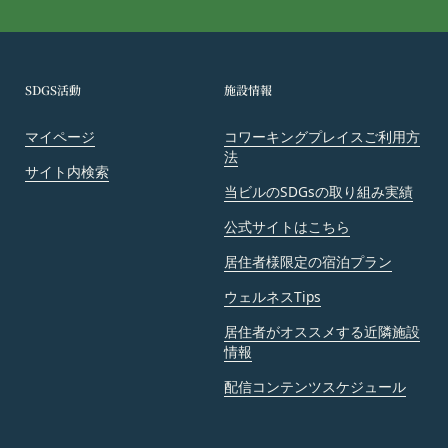
号のいずれかの場合には、会員へ事前の通知、承諾
なく、本サービスを変更・停止または中止できるも
のとします。また、サービスが中止、変更等された
SDGS活動
施設情報
ことにより利用者が被った損害について、当社は責
任を負わないものとします。
マイページ
コワーキングプレイスご利用方
本サービス設備等のコンピュータシステム(以下
法
「システム」といいます)のトラブル等で緊急な保
サイト内検索
当ビルのSDGsの取り組み実績
守点検が必要になった場合
火災、停電、天災その他不可抗力によりシステムの
公式サイトはこちら
運用が困難になった場合
居住者様限定の宿泊プラン
人為的災害（戦争､暴動､騒乱､労働争議等）により
システムの運用が困難になった場合
ウェルネスTips
第三者による妨害行為等により、システムの運用が
居住者がオススメする近隣施設
困難になった場合
情報
その他、やむを得ずシステムの停止が必要と当社が
配信コンテンツスケジュール
判断した場合
第14条（契約上の地位の譲渡等）
会員は、当社の事前の書面による承諾なくして、本