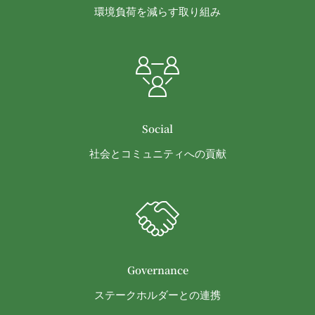
環境負荷を減らす取り組み
その成果確認
利用上の注意およびその他当社から会員に対す
る連絡事項等の通知
当社の商品、サービス、ウェブサイト、コンテ
ンツおよび広告の開発、提供、メンテナンスお
よび向上
個人を識別できない形式に加工した上での統計
Social
データの作成
社会とコミュニティへの貢献
お客さまアンケートの実施
ポイント加算およびポイント交換
マーケティング調査、統計、分析
システムメンテナンス、不具合への対応
技術サポートの提供、会員からの問い合わせ対
応
本規約その他当社が会員との間で定める規約に
Governance
違反する行為に対する対応
第13条（サービスの変更・廃止）
ステークホルダーとの連携
当社は、本サービスの運営管理にあたって、以下各