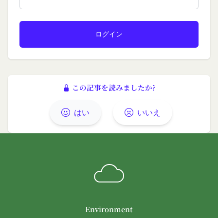
ものとみなします。
当社は、本条第１項の通知を当社ウェブサイト上に
おける掲示の方法によって行う場合、当該通知が当
社ウェブサイト上に掲示され、会員が当社ウェブサ
イトにアクセスすることによって当該通知を閲覧す
ることが可能となったときをもって会員への通知が
完了したものとみなします。
この記事を読みましたか?
第12条（取得情報の取り扱い）
当社は、会員が本サービスの登録その他一切の利用
はい
いいえ
の過程において、当社が取得した情報の取り扱い
は、プライバシーポリシーの定めによるものとし、
会員は、プライバシーポリシーの定めに従い、当社
が会員から取得した情報を取り扱うことについて、
承諾したものとします。
当社は取得した会員情報を下記の目的に利用するこ
とがあります。
本サービスへのログイン時における本人確認
Environment
メールマガジンおよび広告等の情報配信並びに