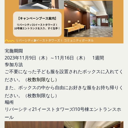
キーの受け取りを拒否された場合、当社のサービス
ます。
の一部がご利用できなくなることがあります。
本規約変更の効力発生日後に本サービスの利用を行
適正管理
当社は、お客様情報への不正なアクセスや漏洩等を
った場合、会員は本規約の変更に同意したものとみ
防ぐため、セキュリティーの維持に努めます。ま
なします。
た、当社は、当社の通常の事業運営に照らして当社
当社が提供する本サービス以外のサービス又は提携
が不要と判断した場合、お客様から取得したお客様
パートナーが提供するサービスについては、各サー
情報を安全かつ合理的な方法で消去します。
ビスに定められる利用規約等に従ってご利用くださ
実施期間
第三者への提供等
い。
2023年
11月9
日（木）～
11月16日（木） 1週間
当社は、以下の場合、お客様情報を第三者と共有す
参加方法
本契約において使用される以下の各用語は各々以下
ることがあります。（以下、当社がお客様情報を提
ご不要になった子ども服を設置されたボックスに入れてく
に定める意味を有します。
供した相手方を「提供先」といいます。）
第3条（提供されるサービス）
ださい。（
枚数制限なし）
お客様の同意を得た場合
当社が提供する本サービスは、次の各号に掲げるサ
また、ボックスの中から自由にお好きな服をお持ち帰りく
当社は、お客様の同意を得た場合、お客様情報（個
ービスとします。
ださい。
（枚数制限なし）
人情報の場合もあります。）を第三者である会社、
コミュニティポータルサイトが提供する情報サ
場所
組織、個人に提供することがあります。
ービス
リバーシティ21イーストタワーズⅠ10号棟エントランスホ
第三者サービス提供者との共有
前各号に付随する各種サービス
ール
支払処理、データ分析、メール送信、ホスティング
当社は、前項各号に定めるサービスの内容を変更す
サービス、カスタマーサービスなどを当社の代理で
ることができるものとします。