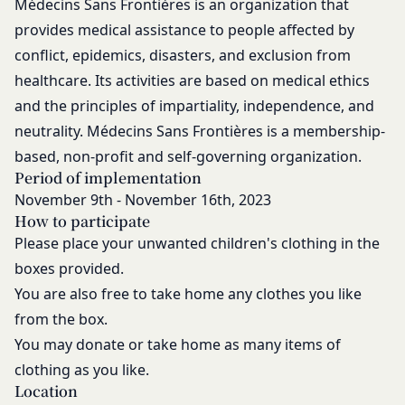
Médecins Sans Frontières is an organization that
または本サービスに支障を生じさせるおそれの
ものとします。但し、法令上お客様の同意が必要と
provides medical assistance to people affected by
ある行為
なるような内容の変更を行うときは、当社が定める
当社または第三者の財産権、プライバシー権、
conflict, epidemics, disasters, and exclusion from
方法により、お客様の同意を取得するものとしま
著作権等の知的財産権、その他の権利または利
healthcare. Its activities are based on medical ethics
す。
益を侵害する行為
and the principles of impartiality, independence, and
その他の注意事項
当社または第三者を誹謗、中傷する行為
当社が提供するサービスは、当社が管理するサービ
neutrality. Médecins Sans Frontières is a membership-
当社もしくは第三者に対して、迷惑、不利益ま
ス以外のサービスへのリンクを含む場合があり、こ
based, non-profit and self-governing organization.
たは損害を与える行為
れら外部サービスにおける内容や利用者情報の保護
Period of implementation
お客様IDおよびパスワードを不正に使用する行
については、当社は一切責任を負いません。
November 9th - November 16th, 2023
為
発効日：2021年9月1日
How to participate
同業者の再販など、営利目的で商品等を購入す
Please place your unwanted children's clothing in the
る行為
閉じる
boxes provided.
その他、当社が不適切と判断する行為
You are also free to take home any clothes you like
会員の行為が本規約に違反すると当社が判断した場
from the box.
合、当社は、通知または催告をすることなく、当該
You may donate or take home as many items of
会員の登録の抹消、当社が提供する一切のサービス
clothing as you like.
の利用禁止、停止、本サービス上に公開した提供物
Location
（本規約第10条3項で定義します。）の削除その他