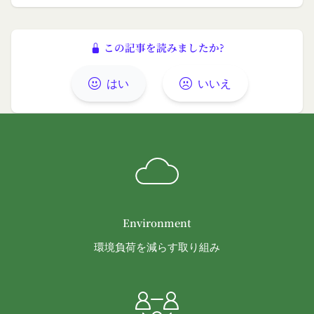
会員の明示の承諾を得ることなく、本規約を変更す
クセスしたURL、コンテンツ、参照順序等)や、年
ることができるものとします。
齢や性別、職業、居住地域、位置情報等個人が特定
前項による本規約の変更をするときは、その効力発
この記事を読みましたか?
できない属性情報(それらの組み合わせによっても
生日を定め、かつ、本規約を変更する旨及び変更後
個人が特定できないもの)を取得することがありま
の本規約の内容並びにその効力発生日を、会員に対
はい
いいえ
す。
し、本規約変更の効力発生日前に、第11条に定め
お客様がご自身に関する情報の取得を望まれない場
る方法により通知するものとします。ただし、文言
合は、ブラウザや携帯端末の設定により、クッキー
の修正等、会員に不利益を与えるものではない軽微
の受け取りを拒否することも可能です。なお、クッ
な変更の場合には、当該通知を省略することができ
キーの受け取りを拒否された場合、当社のサービス
ます。
の一部がご利用できなくなることがあります。
本規約変更の効力発生日後に本サービスの利用を行
適正管理
当社は、お客様情報への不正なアクセスや漏洩等を
った場合、会員は本規約の変更に同意したものとみ
Environment
防ぐため、セキュリティーの維持に努めます。ま
なします。
た、当社は、当社の通常の事業運営に照らして当社
当社が提供する本サービス以外のサービス又は提携
環境負荷を減らす取り組み
が不要と判断した場合、お客様から取得したお客様
パートナーが提供するサービスについては、各サー
情報を安全かつ合理的な方法で消去します。
ビスに定められる利用規約等に従ってご利用くださ
第三者への提供等
い。
当社は、以下の場合、お客様情報を第三者と共有す
本契約において使用される以下の各用語は各々以下