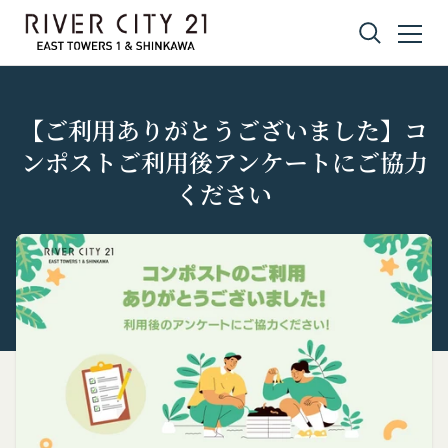
コンテンツへスキップ
【ご利用ありがとうございました】コ
ンポストご利用後アンケートにご協力
ください
プライバシーポリシー
利用規約
Amazonギフト券
株式会社GOYOH（以下「当社」といいます。）
株式会社GOYOHが運営するコミュニティポータル
Amazon.co.jpで使えるデジタル商品券です。
は、当社が運営する各サービスにおいて、個人情報
サイトサービス（以下「本サービス」といいま
会員情報に登録されているメールアドレス宛にギフ
の保護に関する法律、その他関連する法令等を遵守
す。）のご利用規約（以下「本規約」といいま
ト券番号を贈ります。
するとともに、以下の方針に沿ってお客様からお預
す。）を下記の通り定めます。
有効期限は発行から10年です。
ギフト券を適用する方法:
かりした情報を取り扱い、正確性および機密性の保
本サービスをご利用される方は、ご登録される前に
持に努めます。
本規約を必ずお読みになり、本規約に同意いただく
メールに記載されたギフト券番号をご用意くださ
本文中の用語の定義は、個人情報保護法および関連
必要があります。
い。