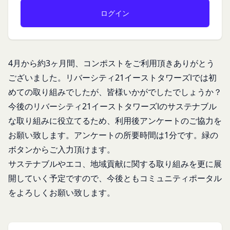
「登録希望者」
客様が端末に関連付けた名前、端末の種類、電話番
本サービスの利用を希望する法人、団体、個人をい
号、国、およびユーザー名、もしくはメールアドレ
います。
スなど、お客様が提供することを選択したその他の
「会員登録」
あらゆる情報を取得する場合があります。
第4条に規定する方法に従って、登録希望者が行う
位置情報
4月から約3ヶ月間、
コンポストをご利用頂きありがとう
本サービスの利用登録をいいます。
お客様が、端末または携帯端末上で当社のサービス
ございました。
リバーシティ21イーストタワーズⅠでは初
「登録情報」
を利用し、そこで位置情報を提供することを認めた
めての取り組みでしたが、皆様いかがでしたでしょうか？
登録希望者及び利用者が会員登録時に登録した当社
場合、当社は、お客様の位置情報を取得することが
今後の
リバーシティ21イーストタワーズⅠのサステナブル
が定める情報、本サービス利用中に当社が必要と判
あります。通常はお客様のブラウザや端末の設定に
な取り組みに役立てるため、利用後アンケートのご協力を
断して登録を求めた情報及びこれらの情報について
より無効にすることができますが、無効にした場合
お願い致します。アンケートの所要時間は1分です。
緑の
利用者自身が追加、変更を行った場合の当該情報を
には当社のサービスの一部が利用できなくなくなる
いいます。
ボタンからご入力頂けます。
ことがあります。
お客様のアクションに関する情報
「アカウント」
サステナブルやエコ、地域貢献に関する取り組みを更に展
お客様が、当社のサービスを利用する際、直接当社
各会員が保有する、本サービスの利用に関する権利
開していく予定ですので、今後ともコミュニティポータル
に提供した情報および当社のサービスを提供してい
の総体をいいます。
をよろしくお願い致します。
る第三者サービス提供者を通じて提供した情報を、
「パスワード」
当社は取得・保管することがあります。お客様のサ
登録情報と組み合わせて、会員とその他の者とを識
ービスご利用状況、他の利用者との交流に関する情
別するために用いられる符号をいいます。