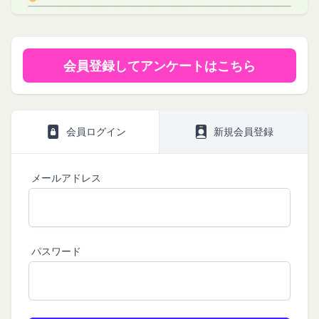
第1条（定義）
法令によります。
ギフト券を適用する
に移動します。
本規約において、次の各号に掲げる用語の意義は、
当社が取得する情報および取得方法
ギフト券番号を入力し、
ここに適用
を選択します。
お客様から直接取得する情報
当該各号に定めるところによるものとします。
Amazonギフト券の利用方法に関しましては、Amazon の
当社は、お客様が当社のサービスの登録手続を行う
「本サービス」
カスタマーサポート(0120-999-373 / 24時間対応) までお
会員登録してアンケートはこちら
場合、以下の情報（以下「お客様情報」といいま
問い合わせください。Amazonギフト券細則については、
当社が提供するコミュニティポータルサイト及び連
こちら
をご確認ください。
す。）をご提供いただく場合があります。
携により利用できるすべてのサービスをいいます。
氏名、生年月日、性別、職業等プロフィールに関す
「契約者」
閉じる
る情報
本利用規約に基づく利用契約を当社と締結している
会員ログイン
新規会員登録
メールアドレス、電話番号、住所等連絡先に関する
方をいいます。
情報
「利用者」
メールアドレス
アカウントへのアクセス者の本人確認に必要なパス
本利用規約に基づき、契約者が本サービスの利用を
ワード等のその他の情報
認めた特定の法人、団体、個人の第三者をいいま
入力フォームその他当社が定める方法を通じてお客
す。なお、利用者は契約者の事業のために本サービ
様が入力または送信する情報
スを利用されているものとみなします。
当社が各サービスにおいて取得すると定めた情報
パスワード
「会員」
端末情報
本規約の内容の全てを承認いただいた上、本サービ
お客様が、端末または携帯端末上で当社のサービス
ス所定の手続きに従い会員登録を申請し、当社がこ
を利用する場合、当社は、端末識別子およびIPアド
れを承認した特定の法人、団体、個人をいいます。
レスを取得する場合があります。また、当社は、お