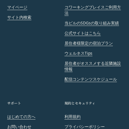
があります。
お客様の居住国内外において、法律、規則、法的手
マイページ
コワーキングプレイスご利用方
当社に提供された登録情報の全部又は一部につ
段または公的もしくは政府機関からの要求により、
法
サイト内検索
き虚偽、誤記又は記載漏れがあった場合
当社がお客様情報の全部または一部を開示すること
当ビルのSDGsの取り組み実績
当該登録希望者が、本サービス又は当社が提供
が必要になる場合があります。
するその他のサービスの利用に際して、過去に
公式サイトはこちら
当社は、国家安全保障、法の執行またはその他の交
アカウント削除等の利用停止措置を受けたこと
易の実現のために必要または適切であると判断した
居住者様限定の宿泊プラン
があり、又は現在受けている場合
場合、お客様情報の全部または一部を公開すること
ウェルネスTips
未成年者、成年被後見人、被保佐人又は被補助
があります。
人のいずれかであって、法定代理人、後見人､保
居住者がオススメする近隣施設
当社は、当社の利用規約の執行、当社の運営または
佐人又は補助人の同意等を得ていなかった場合
情報
お客様の保護のために、開示が合理的に必要である
会員登録の申請に虚偽の事項が含まれている場
と判断する場合、お客様情報の全部または一部を開
配信コンテンツスケジュール
合
示することがあります。
過去に当社との契約に違反した者またはその関
売却または合併
係者であると当社が判断した場合
組織再編、合併または譲渡に際し、当社が取得した
サポート
規約とセキュリティ
反社会的勢力等（暴力団、暴力団員、右翼団
個人情報の全部または一部を関係者に移転すること
体、反社会的勢力、その他これに準ずるものを
があります。
はじめての方へ
利用規約
意味します。以下同じ。）であるまたは資金提
委託先等の管理
お問い合わせ
プライバシーポリシー
当社は、業務を委託するため委託先にお客様情報を
供その他を通じて反社会的勢力等の維持、運営