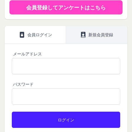
報も取得することがあります。
「提携パートナー」
会員登録してアンケートはこちら
外部サービスとの連携により取得する情報
当社との間で締結する契約に基づき、本サービスと
外部サービスでお客様が利用するIDおよびその他
提携するサービス（以下「提携サービス」といいま
外部サービスのプライバシー設定によりお客様が提
す。）を提供し、又はその運営を行う者をいいま
携先に開示を認めた情報を取得することがありま
会員ログイン
新規会員登録
す。
す。
第2条（総則・適用範囲）
取得した個人情報等の利用目的
本規約は、会員と当社間において本サービスの利用
当社は、お客様からご提供いただいたお客様情報
メールアドレス
に関し適用され、登録手続き完了後の本サービスの
を、当社各サービスの利用規約において定める利用
提供条件及び当社と会員との権利義務関係を定める
目的の範囲内で利用します。
ものです。
Cookie（クッキー）について
当社が、当社ウェブサイト上に本サービスに関する
当社は、お客様にとってより使いやすく、より価値
パスワード
個別規定や追加規定を掲載する場合、又は第11条
ある情報を提供するためにCookie(以下「クッキ
に定める方法により本サービスに関するルール等を
ー」といいます。これに類似の技術を含みます。)
発信する場合、それらは本規約の一部を構成するも
を使用することがあります。
のとし、個別規定、追加規定又はルール等が本規約
クッキーは、ウェブサイトを利用されたときにご利
と抵触する場合には、当該個別規定、追加規定又は
用のパソコンや携帯端末に一時的にデータを保存さ
ルール等が優先されるものとします。
せるもので、これを利用することにより当社のサー
当社は、本規約を変更する必要が生じた場合には、
バに、当社サイト内におけるお客様の行動履歴(ア