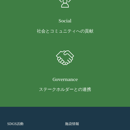
ることがあります。（以下、当社がお客様情報を提
に定める意味を有します。
供した相手方を「提供先」といいます。）
第3条（提供されるサービス）
お客様の同意を得た場合
当社が提供する本サービスは、次の各号に掲げるサ
Social
当社は、お客様の同意を得た場合、お客様情報（個
ービスとします。
社会とコミュニティへの貢献
人情報の場合もあります。）を第三者である会社、
コミュニティポータルサイトが提供する情報サ
組織、個人に提供することがあります。
ービス
第三者サービス提供者との共有
前各号に付随する各種サービス
支払処理、データ分析、メール送信、ホスティング
当社は、前項各号に定めるサービスの内容を変更す
サービス、カスタマーサービスなどを当社の代理で
ることができるものとします。
第4条（会員登録）
行うサービスを提供する第三者、または、当社のマ
会員登録手続きは、本サービスの会員登録ページか
ーケティングのサポートを行う第三者に対して、お
Governance
ら当社の指定する方法に従い、会員登録を希望する
客様情報を提供することがあります。
ステークホルダーとの連携
本人が行うものとします。当社に対して会員登録の
外部サービスとの連携のための共有
申し込みが行われた場合には、登録手続きにおいて
当社は、Facebook、Googleアカウント、Twitter
氏名等を入力された本人が当該申し込みを行ったも
その他の外部サービスとの連携または外部サービス
のとみなします。
を利用した認証にあたり、当該外部サービス運営会
当社は、会員登録を申請した者が以下の各号のいず
社にお客様情報を提供することがあります。
SDGS活動
施設情報
れかの事由に該当する場合は、登録を拒否すること
法律上の理由