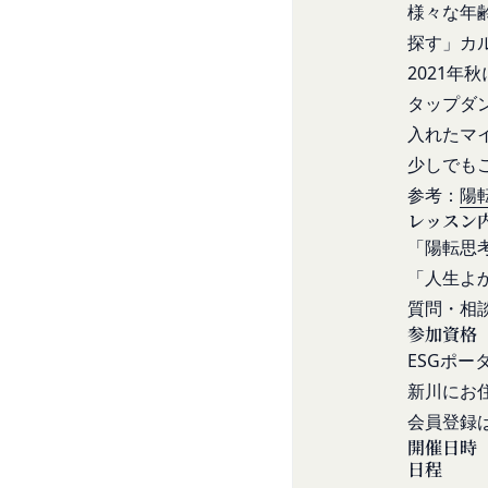
当社は、お客様情報
ものとします。ただ
様々な年
当社の通常の事業運
略することができま
探す」カ
方法で消去します。
本規約変更の効力発
2021
第三者への提供等
当社が提供する本サ
タップダ
当社は、以下の場合
られる利用規約等に
入れたマ
方を「提供先」とい
本契約において使用
お客様の同意を得た
少しでも
第3条（提供されるサ
当社は、お客様の同
当社が提供する本サ
参考：
陽
に提供することがあ
コミュニティポー
レッスン
第三者サービス提供
前各号に付随する
「陽転思
支払処理、データ分
当社は、前項各号に
「人生よ
第4条（会員登録）
スを提供する第三者
質問・相
会員登録手続きは、
とがあります。
参加資格
ものとします。当社
外部サービスとの連
ESGポ
人が当該申し込みを
当社は、Faceboo
新川にお
当社は、会員登録を
認証にあたり、当該
会員登録
す。
法律上の理由
開催日時
当社に提供された
お客様の居住国内外
日程
当該登録希望者が