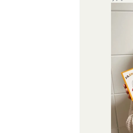
メールによるお問い
て一切の責任を負う
営業時間内に順次回
会員は、お客様IDお
お問い合わせ内容に
のとします。
承いただきますよう
会員のお客様IDおよ
「@goyoh.jp
は一切責任を負わない
メールによるお問い合
一切の責任を負わな
お使いのブラウザがS
当社は、当社所定の方
お電話でのお問い合
スワードに基づく会
組織・体制
します。
当社は、管理担当役
第7条（会員の退会）
免責
会員は、当社所定の
当社は、以下の場合
第8条（禁止事項）
お客様ご本人が本サ
会員は、本サービス
お客様が自ら本サー
ってはならないもの
改善
本規約および法令
当社は、利用者情報
会員登録または登
ポリシーをお客様の
本サービスの運営
別途定める場合を除
当社または第三者
様の同意が必要とな