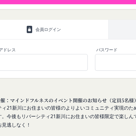
て提供した情報を、当社は取得・保管することがあります。お客様のサ
関する情報も取得することがあります。
本サービスの利用に関する権利の総体をいいます。
携により取得する情報
が利用するIDおよびその他外部サービスのプライバシー設定により
せて、会員とその他の者とを識別するために用いられる符号をいいます
することがあります。
会員ログイン
の利用目的
る契約に基づき、本サービスと提携するサービス（以下「提携サービス
ご提供いただいたお客様情報を、当社各サービスの利用規約において定
を行う者をいいます。
アドレス
パスワード
囲）
）について
社間において本サービスの利用に関し適用され、登録手続き完了後の本
てより使いやすく、より価値ある情報を提供するためにCookie(以
利義務関係を定めるものです。
を含みます。)を使用することがあります。
イト上に本サービスに関する個別規定や追加規定を掲載する場合、又
サイトを利用されたときにご利用のパソコンや携帯端末に一時的にデー
に関するルール等を発信する場合、それらは本規約の一部を構成するも
とにより当社のサーバに、当社サイト内におけるお客様の行動履歴(ア
が本規約と抵触する場合には、当該個別規定、追加規定又はルール等が
)や、年齢や性別、職業、居住地域、位置情報等個人が特定できない属
日開催：マインドフルネスのイベント開催のお知らせ（定員5名様
が特定できないもの)を取得することがあります。
更する必要が生じた場合には、会員の明示の承諾を得ることなく、本規
ティ21新川にお住まいの皆様のよりよいコミュニティ実現のた
する情報の取得を望まれない場合は、ブラウザや携帯端末の設定により
す。
今後もリバーシティ21新川にお住まいの皆様限定で楽しん
能です。なお、クッキーの受け取りを拒否された場合、当社のサービス
変更をするときは、その効力発生日を定め、かつ、本規約を変更する旨
す。
お見逃しなく！
生日を、会員に対し、本規約変更の効力発生日前に、第11条に定め