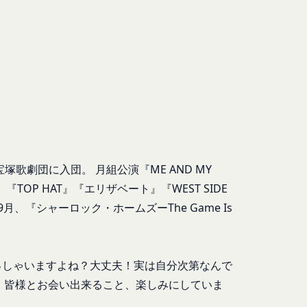
と判断した場合、お客
人､保佐人又は補助人
必要であると判断する
のを意味します。以下
転することがありま
営に協力もしくは関与
合
対し、適切な取扱いお
塚歌劇団に入団。 月組公演『ME AND MY
ないよう適切に管理お
法により登録内容を変
OP HAT』『エリザベート』『WEST SIDE
、『シャーロック・ホームズーThe Game Is
情報保護法その他の法
を適正・有効なものと
は一切責任を負いませ
っしゃいますよね？大丈夫！実は自分次第なんで
い合わせは、下記の窓
！皆様とお会い出来ること、楽しみにしていま
ドの利用、管理につい