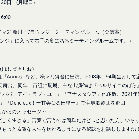
一部を開示することが必要になる場合があります。
20
日 (月曜日）
を受けたことがあり、又は現在受けている場合
障、法の執行またはその他の交易の実現のために必要または適切である
後見人、被保佐人又は被補助人のいずれかであって、法定代理人、後見
一部を公開することがあります。
6:00
なかった場合
規約の執行、当社の運営またはお客様の保護のために、開示が合理的に
虚偽の事項が含まれている場合
ティ21新川「7ラウンジ」ミーティングルーム（会議室）
全部または一部を開示することがあります。
約に違反した者またはその関係者であると当社が判断した場合
ウンジ」に入って右手の奥にあるミーティングルームです。）
暴力団、暴力団員、右翼団体、反社会的勢力、その他これに準ずるも
は譲渡に際し、当社が取得した個人情報の全部または一部を関係者に移
たは資金提供その他を通じて反社会的勢力等の維持、運営もしくは経
力等との何らかの交流もしくは関係を行っていると当社が判断した場
（ほしづきりお）
するため委託先にお客様情報を提供または開示する場合、当該委託先に
適当でないと当社が判断した場合
更）
『Annie』など、様々な舞台に出演。2008年、94期生として宝
第三者への開示・提供および当社の提供目的以外の目的での利用を行わ
内容の全部または一部に関して変更が生じた場合、直ちに当社所定の方
で初舞台。同年、宙組に配属。主な出演作は『ベルサイユのばら』『T
ものとします。
』『パパ・アイ・ラブ・ユー』『アナスタシア』他多数。2021年9月
人情報の内容を確認、訂正または利用停止を希望される場合には、個人
変更手続きを行わなかった場合には、既に登録済みの情報に基づく処理
！ー』『Délicieux！ー甘美なる巴里ー』で宝塚歌劇団を退団。
を負う範囲において、速やかに対応させていただきます。
め承諾します。
んからのメッセージ～
は、本人確認をさせていただく場合があります。
定める変更手続きを行わなかったことにより生じた損害について、当社
楽しく生きる」言葉で言うのは簡単だけど…と思った方、いら
意見、ご質問、苦情のお申し出その他個人情報の取り扱いに関するお問
スワードの管理）
りもっと素敵な人生を送れるようになる秘訣をお話ししますね
ます。
際に会員本人が設定し、承認・登録されたお客様IDおよびパスワー