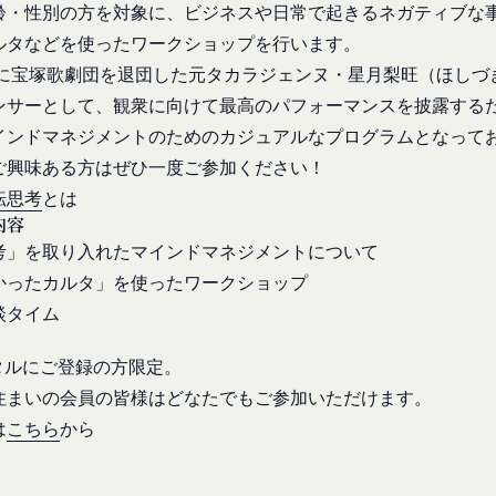
への不正なアクセスや漏洩等を防ぐため、セキュリティーの維持に努め
し、文言の修正等、会員に不利益を与えるものではない軽微な変更の場
齢・性別の方を対象に、ビジネスや日常で起きるネガティブな
営に照らして当社が不要と判断した場合、お客様から取得したお客様情
す。
ルタなどを使ったワークショップを行います。
生日後に本サービスの利用を行った場合、会員は本規約の変更に同意し
年秋に宝塚歌劇団を退団した元タカラジェンヌ・星月梨旺（ほし
ービス以外のサービス又は提携パートナーが提供するサービスについて
ンサーとして、観衆に向けて最高のパフォーマンスを披露する
、お客様情報を第三者と共有することがあります。（以下、当社がお客
従ってご利用ください。
インドマネジメントのためのカジュアルなプログラムとなって
います。）
される以下の各用語は各々以下に定める意味を有します。
場合
ご興味ある方はぜひ一度ご参加ください！
ービス）
意を得た場合、お客様情報（個人情報の場合もあります。）を第三者で
ービスは、次の各号に掲げるサービスとします。
転思考
とは
ります。
タルサイトが提供する情報サービス
内容
者との共有
各種サービス
考」を取り入れたマインドマネジメントについて
析、メール送信、ホスティングサービス、カスタマーサービスなどを当
定めるサービスの内容を変更することができるものとします。
かったカルタ」を使ったワークショップ
、または、当社のマーケティングのサポートを行う第三者に対して、お
談タイム
本サービスの会員登録ページから当社の指定する方法に従い、会員登録
に対して会員登録の申し込みが行われた場合には、登録手続きにおいて
携のための共有
ータルにご登録の方限定。
行ったものとみなします。
k、Googleアカウント、Twitterその他の外部サービスとの連携また
住まいの会員の皆様はどなたでもご参加いただけます。
申請した者が以下の各号のいずれかの事由に該当する場合は、登録を拒
外部サービス運営会社にお客様情報を提供することがあります。
は
こちら
から
登録情報の全部又は一部につき虚偽、誤記又は記載漏れがあった場合
において、法律、規則、法的手段または公的もしくは政府機関からの要
、本サービス又は当社が提供するその他のサービスの利用に際して、