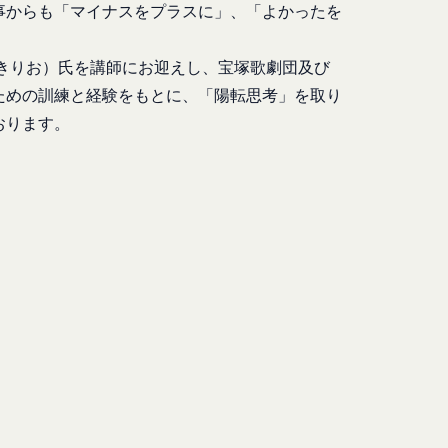
ます。また、当社は、
合には、当該通知を省
事からも「マイナスをプラスに」、「よかったを
報を安全かつ合理的な
たものとみなします。
づきりお）氏を講師にお迎えし、宝塚歌劇団及び
は、各サービスに定め
ための訓練と経験をもとに、「陽転思考」を取り
様情報を提供した相手
おります。
ある会社、組織、個人
社の代理で行うサービ
客様情報を提供するこ
を希望する本人が行う
氏名等を入力された本
は外部サービスを利用した
否することがありま
求により、当社がお客
過去にアカウント削除