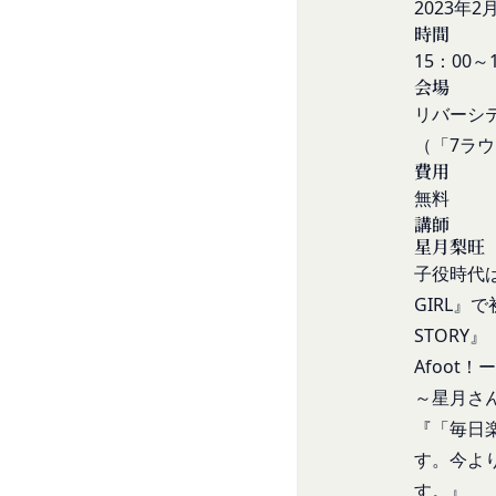
様情報の全部または
2023年2
月
等の利用停止措置
当社は、国家安全保
時間
未成年者、成年被
様情報の全部または
15：00～1
の同意等を得てい
会場
当社は、当社の利用
会員登録の申請に
リバーシ
場合、お客様情報の
過去に当社との契
売却または合併
（「7ラ
反社会的勢力等（
費用
組織再編、合併また
同じ。）であるま
無料
す。
する等反社会的勢
委託先等の管理
講師
星月梨旺
当社は、業務を委託
その他会員登録が
第5条（登録内容の変
子役時代は
よび保護を行わせ、
会員は、登録情報の
よび監督します。
GIRL』
更する手続きを行う
開示・訂正等
STORY
お客様がご自身の個
会員が前項に定める
Afoot
令により当社が義務
することをあらかじ
～星月さ
なお、かかる場合に
会員が本条第１項に
『「毎日
お問い合わせ
ん。
開示等のご希望、ご
第6条（IDおよびパ
す。今よ
口までお願いいたし
会員は、会員登録等の
す。』