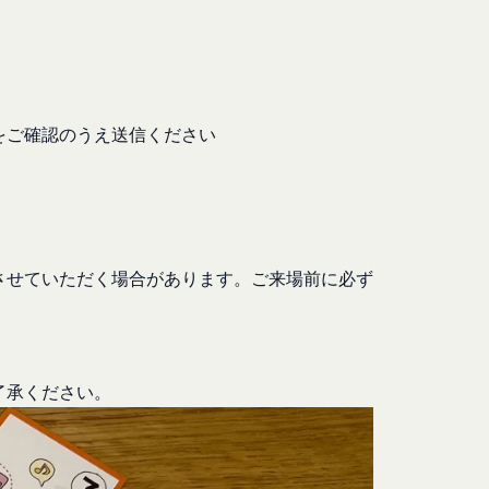
があり、これら外部サ
をご確認のうえ送信ください
なく、当該会員の登録
本規約第10条3項で
由を開示する義務及び
させていただく場合があります。ご来場前に必ず
します。
ン、映像、プログラム
当社または当社にコン
わないものとします。
了承ください。
許可なく使用（複製、
いてかかる問題を解決