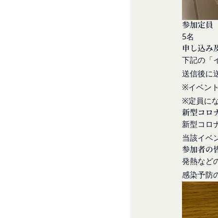
為
します。
当社または第三者
その他の注意事項
参加定員
当社もしくは第三
当社が提供するサー
5名
お客様IDおよびパ
ービスにおける内容
申し込み
同業者の再販など
発効日：2021年9月1
下記の「
その他、当社が不
送信後に
会員の行為が本規約
※イベン
の抹消、当社が提供す
定義します。）の削
※定員に
新型コロ
当社が前項に定める
新型コロ
当該措置により会員
第9条（当社が提供す
当該イベ
本サービスを通じて
参加者の
等（以下「コンテン
発熱など
テンツの使用を許諾
感染予防
目的の如何を問わず
改変、転用、転送、
会員は、前2項の規定