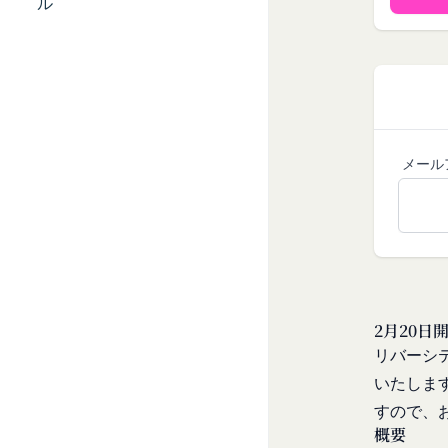
ービス提供者を通じ
ル
「アカウント」
の利用者との交流に
各会員が保有する、
外部サービスとの連
「パスワード」
外部サービスでお客様
登録情報と組み合わ
を認めた情報を取得
「提携パートナー」
取得した個人情報等
当社との間で締結す
当社は、お客様から
供し、又はその運営
メール
で利用します。
第2条（総則・適用範
Cookie（クッキー
本規約は、会員と当
当社は、お客様にとっ
び当社と会員との権
す。これに類似の技術
当社が、当社ウェブサ
クッキーは、ウェブ
法により本サービス
で、これを利用するこ
加規定又はルール等
ンテンツ、参照順序等
す。
2月20
合わせによっても個人
当社は、本規約を変
リバーシ
お客様がご自身に関
きるものとします。
いたしま
を拒否することも可
前項による本規約の
くなることがありま
すので、
内容並びにその効力発
適正管理
概要