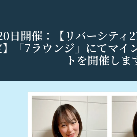
20日開催：【リバーシティ
定】「7ラウンジ」にてマイ
トを開催しま
シー
以下「当社」といいます。）は、当社が運営する各サービスにおいて、
運営するコミュニティポータルサイトサービス（以下「本サービス」と
で使えるデジタル商品券です。
する法令等を遵守するとともに、以下の方針に沿ってお客様からお預か
」といいます。）を下記の通り定めます。
ているメールアドレス宛にギフト券番号を贈ります。
密性の保持に努めます。
される方は、ご登録される前に本規約を必ずお読みになり、本規約に同
0年です。
法:
は、個人情報保護法および関連法令によります。
および取得方法
ギフト券番号をご用意ください。
する情報