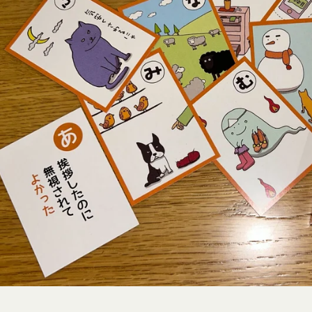
何等の損害、損失または不利益等を与えないものとします。
する提供物に関する知的財産権等）
り会員が提供する商品レビュー、画像データその他一切の提供物（以下
す。）に関する知的財産権等の権利は、従前どおり会員が保持するもの
ありません。
会員は当社に対し、提供物に関し、無償、地域無限定、非独占的、サブ
、配布、派生著作物の作成、表示および実行（以下「使用等」といいま
す。
いて、自らが使用等についての適法な権利を有していることおよび提供
ついて保証するものとします。
当社から提供物の権利を承継しまたは使用許諾を受けた第三者に対して
じめ承諾するものとします。
の利用に関して、書面の送付、電子メールの送信、当社ウェブサイト上
法により会員に通知を行うことができるものとし、会員はこれに同意す
る通知を書面の送付、電子メールの送信によって行う場合、会員が申込
時とします。）に届け出た連絡先に対して通知を行えば足りるものとし
達したものとみなします。
の通知を当社ウェブサイト上における掲示の方法によって行う場合、当