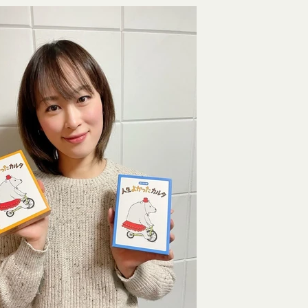
合わせ
ものとします。
答いたします。
よびパスワードの第三者への譲渡、承継、名義変更、貸与、開示又は
よっては回答にお時間をいただく場合や、ご返答できない場合がござい
お願い致します。
びパスワードの使用上の過失または第三者による不正使用等に起因す
」を含むメールアドレスから受信できるよう、あらかじめご設定ください。
ものとします。 会員のお客様IDおよびパスワードの失念に起因する
わせについて、お客さまの個人情報保護のため、SSL通信を使用して
いものとします。
SL通信非対応の場合には、このお問い合わせフォームは利用できませ
法により会員のお客様IDおよびパスワードの一致を確認した場合、当
わせをお願いいたします。
員が、本サービスを利用したものとみなし、その場合の責任は全て当該
員を利用者情報管理責任者とし、利用者情報の適正な管理及び継続的な
退会手続の完了により、会員登録を抹消することができます。
には、何らの責任を負いません。
ービスの機能又は別の手段を用いて第三者に利用者情報を明らかにした
の利用に際して、以下の各号のいずれかに該当する行為または該当する
ビス上に入力した情報等により、個人を識別し得る状態に至った場合
とします。
に違反する行為、犯罪に結びつく行為または公序良俗に反する行為
の取扱いに関する運用状況を適宜見直し、継続的な改善に努めるものと
録内容の変更の際に虚偽の会員情報を入力する行為
事前の了承を得ることなく変更することがあります。変更後の本ポリシ
を妨害するおそれのある行為または本サービスに支障を生じさせるお
いて、当社ウェブサイトでの公示後、すぐに効力が発生するものとしま
の財産権、プライバシー権、著作権等の知的財産権、その他の権利ま
るような内容の変更を行うときは、当社が定める方法により、お客様の