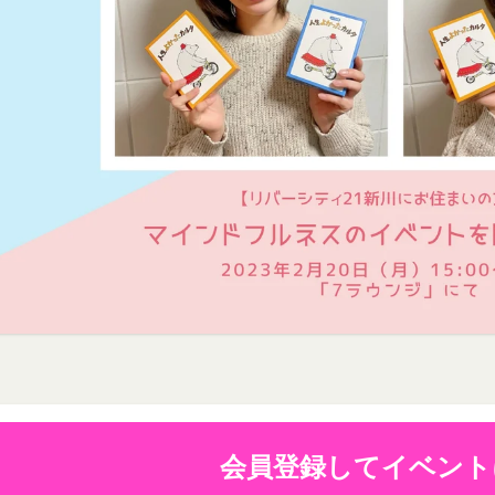
の各号に掲げる用語の意義は、当該各号に定めるところによるものとし
に移動します。
社のサービスの登録手続を行う場合、以下の情報（以下「お客様情報」
し、
ここに適用
を選択します。
ります。
ュニティポータルサイト及び連携により利用できるすべてのサービスを
法に関しましては、Amazon のカスタマーサポート(0120-999-373 / 24時
別、職業等プロフィールに関する情報
ト券細則については、
こちら
をご確認ください。
話番号、住所等連絡先に関する情報
利用契約を当社と締結している方をいいます。
セス者の本人確認に必要なパスワード等のその他の情報
閉じる
当社が定める方法を通じてお客様が入力または送信する情報
、契約者が本サービスの利用を認めた特定の法人、団体、個人の第三者
おいて取得すると定めた情報
のために本サービスを利用されているものとみなします。
携帯端末上で当社のサービスを利用する場合、当社は、端末識別子お
を承認いただいた上、本サービス所定の手続きに従い会員登録を申請し
。また、当社は、お客様が端末に関連付けた名前、端末の種類、電話番
、個人をいいます。
ルアドレスなど、お客様が提供することを選択したその他のあらゆる情
希望する法人、団体、個人をいいます。
は携帯端末上で当社のサービスを利用し、そこで位置情報を提供するこ
に従って、登録希望者が行う本サービスの利用登録をいいます。
報を取得することがあります。通常はお客様のブラウザや端末の設定に
した場合には当社のサービスの一部が利用できなくなくなることがあり
に関する情報
者が会員登録時に登録した当社が定める情報、本サービス利用中に当社
会員登録してイベント
ービスを利用する際、直接当社に提供した情報および当社のサービスを
れらの情報について利用者自身が追加、変更を行った場合の当該情報を