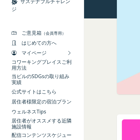
本規約において、次
サステナブルチャレン
ギフト券を適用する
当社は、お客様が当
「本サービス」
ジ
ギフト券番号を入力
供いただく場合があ
当社が提供するコミ
Amazonギフト券の利用方
氏名、生年月日、性
「契約者」
ださい。Amazonギフ
メールアドレス、電
本利用規約に基づく
ご意見箱
（会員専用）
アカウントへのアク
「利用者」
はじめての方へ
入力フォームその他
本利用規約に基づき
マイページ
当社が各サービスに
用者は契約者の事業
端末情報
コワーキングプレイスご利
「会員」
お客様が、端末または
用方法
本規約の内容の全て
する場合があります
当ビルのSDGsの取り組み
た特定の法人、団体
実績
ー名、もしくはメー
「登録希望者」
ります。
公式サイトはこちら
本サービスの利用を
位置情報
居住者様限定の宿泊プラン
「会員登録」
お客様が、端末また
第4条に規定する方法
ウェルネスTips
は、お客様の位置情
「登録情報」
できますが、無効に
居住者がオススメする近隣
お客様のアクション
登録希望者及び利用
施設情報
お客様が、当社のサ
を求めた情報及びこ
配信コンテンツスケジュー