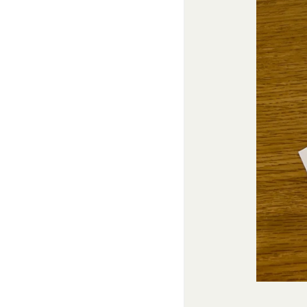
するとともに当社に
第10条（会員が提供
当社所定の方法によ
「提供物」といいま
利を取得することは
前項にかかわらず、
渡可能な使用、複製
付与するものとしま
会員は、提供物につ
害していないことに
会員は、当社および
しないことをあらか
第11条（通知・連絡）
当社は、本サービス
社が適当と認める方
当社は、前項に定め
た場合は、当該変更
すべき時に会員に到
当社は、本条第１項