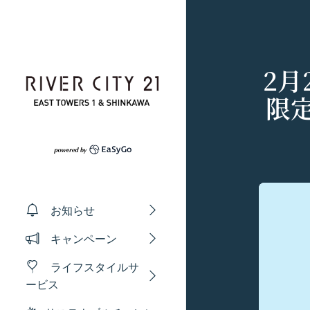
コンテンツへスキップ
2月
限
プライバシーポリ
利用規約
Amazonギフト券
お知らせ
株式会社GOYOH（
株式会社GOYOHが
Amazon.co.jp
キャンペーン
る法律、その他関連
規約（以下「本規約
会員情報に登録され
い、正確性および機
本サービスをご利用
有効期限は発行から1
ライフスタイルサ
ギフト券を適用する方
本文中の用語の定義
ます。
ービス
当社が取得する情報
第1条（定義）
メールに記載された
お客様から直接取得