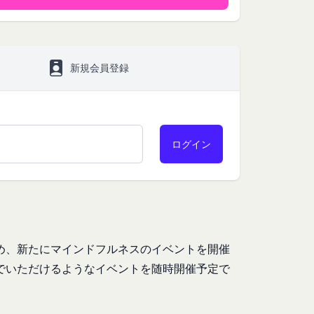
ービスご利用状況、他
お客様が提携先に開示
。
新規会員登録
」といいます。）を提
める利用目的の範囲内
サービスの提供条件及
下「クッキー」といいま
は第11条に定める方
タを保存させるもの
のとし、個別規定、追
クセスしたURL、コ
優先されるものとしま
性情報(それらの組み
）
約を変更することがで
め、
新たにマインドフルネスのイベントを開催
、クッキーの受け取り
でいただけるようなイベントを随時開催予定で
の一部がご利用できな
及び変更後の本規約の
る方法により通知する