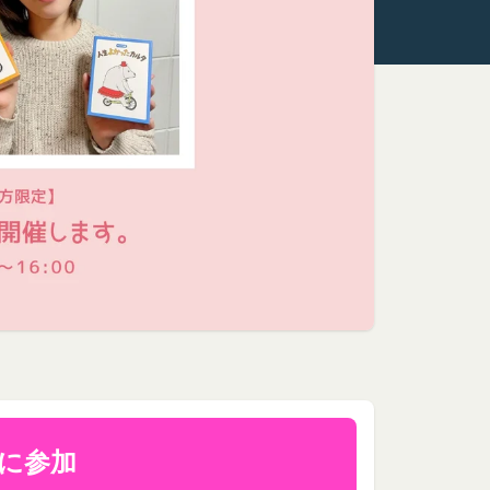
ます。
といいます。）をご提
いいます。
間対応) までお問い合わせく
をいいます。なお、利
よびIPアドレスを取得
、当社がこれを承認し
号、国、およびユーザ
報を取得する場合があ
とを認めた場合、当社
より無効にすることが
ます。
が必要と判断して登録
に参加
提供している第三者サ
いいます。