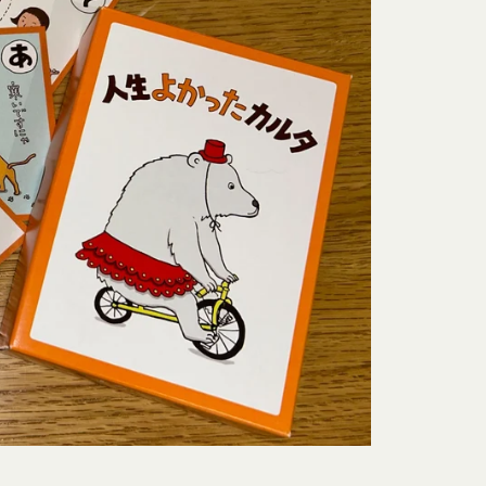
、これらをまとめて
とし、当社がかかる権
ライセンス可能かつ譲
す。）に関する権利を
物が第三者の権利を侵
、著作者人格権を行使
における掲示その他当
るものとします。
時（変更手続きを行っ
、当該通知は通常到達
該通知が当社ウェブサ