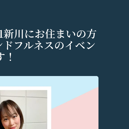
21新川にお住まいの方
ンドフルネスのイベン
す！
個人情報の保護に関す
いいます。）のご利用
りした情報を取り扱
意いただく必要があり