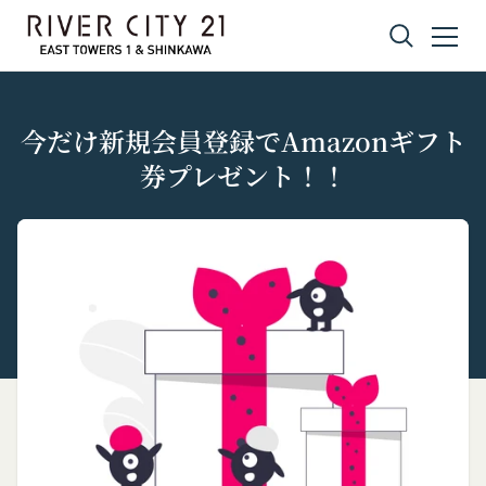
コンテンツへスキップ
今だけ新規会員登録でAmazonギフト
券プレゼント！！
プライバシーポリシー
利用規約
Amazonギフト券
株式会社GOYOH（以下「当社」といいます。）
株式会社GOYOHが運営するコミュニティポータル
Amazon.co.jpで使えるデジタル商品券です。
は、当社が運営する各サービスにおいて、個人情報
サイトサービス（以下「本サービス」といいま
会員情報に登録されているメールアドレス宛にギフ
の保護に関する法律、その他関連する法令等を遵守
す。）のご利用規約（以下「本規約」といいま
ト券番号を贈ります。
するとともに、以下の方針に沿ってお客様からお預
す。）を下記の通り定めます。
有効期限は発行から10年です。
ギフト券を適用する方法:
かりした情報を取り扱い、正確性および機密性の保
本サービスをご利用される方は、ご登録される前に
持に努めます。
本規約を必ずお読みになり、本規約に同意いただく
メールに記載されたギフト券番号をご用意くださ
本文中の用語の定義は、個人情報保護法および関連
必要があります。