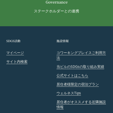
法律上の理由
Governance
があります。
お客様の居住国内外において、法律、規則、法的手
ステークホルダーとの連携
当社に提供された登録情報の全部又は一部につ
段または公的もしくは政府機関からの要求により、
き虚偽、誤記又は記載漏れがあった場合
当社がお客様情報の全部または一部を開示すること
当該登録希望者が、本サービス又は当社が提供
が必要になる場合があります。
するその他のサービスの利用に際して、過去に
当社は、国家安全保障、法の執行またはその他の交
アカウント削除等の利用停止措置を受けたこと
易の実現のために必要または適切であると判断した
SDGS活動
施設情報
があり、又は現在受けている場合
場合、お客様情報の全部または一部を公開すること
未成年者、成年被後見人、被保佐人又は被補助
があります。
マイページ
コワーキングプレイスご利用方
人のいずれかであって、法定代理人、後見人､保
法
当社は、当社の利用規約の執行、当社の運営または
サイト内検索
佐人又は補助人の同意等を得ていなかった場合
お客様の保護のために、開示が合理的に必要である
当ビルのSDGsの取り組み実績
会員登録の申請に虚偽の事項が含まれている場
と判断する場合、お客様情報の全部または一部を開
公式サイトはこちら
合
示することがあります。
過去に当社との契約に違反した者またはその関
売却または合併
居住者様限定の宿泊プラン
係者であると当社が判断した場合
組織再編、合併または譲渡に際し、当社が取得した
ウェルネスTips
反社会的勢力等（暴力団、暴力団員、右翼団
個人情報の全部または一部を関係者に移転すること
体、反社会的勢力、その他これに準ずるものを
居住者がオススメする近隣施設
があります。
情報
意味します。以下同じ。）であるまたは資金提
委託先等の管理