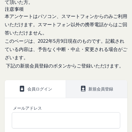
別するために用いられる符号をいいます。
て頂いた方。
報も取得することがあります。
「提携パートナー」
注意事項
外部サービスとの連携により取得する情報
当社との間で締結する契約に基づき、本サービスと
本アンケートはパソコン、スマートフォンからのみご利用
外部サービスでお客様が利用するIDおよびその他
提携するサービス（以下「提携サービス」といいま
いただけます。スマートフォン以外の携帯電話からはご回
外部サービスのプライバシー設定によりお客様が提
す。）を提供し、又はその運営を行う者をいいま
答いただけません。
携先に開示を認めた情報を取得することがありま
す。
このページは、2022年5月9日現在のものです。記載され
す。
第2条（総則・適用範囲）
取得した個人情報等の利用目的
ている内容は、予告なく中断・中止・変更される場合がご
本規約は、会員と当社間において本サービスの利用
当社は、お客様からご提供いただいたお客様情報
ざいます。
に関し適用され、登録手続き完了後の本サービスの
を、当社各サービスの利用規約において定める利用
提供条件及び当社と会員との権利義務関係を定める
下記の新規会員登録のボタンからご登録いただけます。
目的の範囲内で利用します。
ものです。
Cookie（クッキー）について
当社が、当社ウェブサイト上に本サービスに関する
当社は、お客様にとってより使いやすく、より価値
個別規定や追加規定を掲載する場合、又は第11条
会員ログイン
新規会員登録
ある情報を提供するためにCookie(以下「クッキ
に定める方法により本サービスに関するルール等を
ー」といいます。これに類似の技術を含みます。)
発信する場合、それらは本規約の一部を構成するも
を使用することがあります。
メールアドレス
のとし、個別規定、追加規定又はルール等が本規約
クッキーは、ウェブサイトを利用されたときにご利
と抵触する場合には、当該個別規定、追加規定又は
用のパソコンや携帯端末に一時的にデータを保存さ
ルール等が優先されるものとします。
せるもので、これを利用することにより当社のサー
当社は、本規約を変更する必要が生じた場合には、