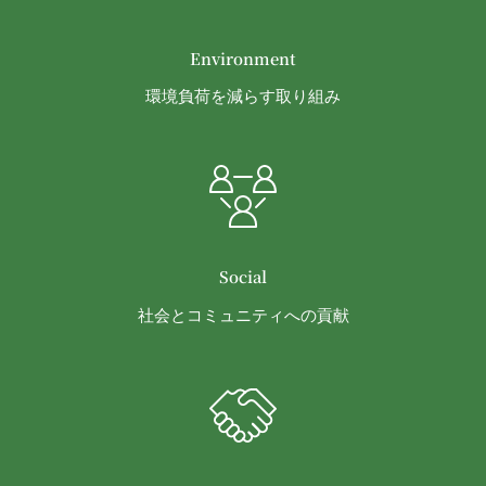
本契約において使用される以下の各用語は各々以下
ることがあります。（以下、当社がお客様情報を提
に定める意味を有します。
供した相手方を「提供先」といいます。）
第3条（提供されるサービス）
Environment
お客様の同意を得た場合
当社が提供する本サービスは、次の各号に掲げるサ
環境負荷を減らす取り組み
当社は、お客様の同意を得た場合、お客様情報（個
ービスとします。
人情報の場合もあります。）を第三者である会社、
コミュニティポータルサイトが提供する情報サ
組織、個人に提供することがあります。
ービス
第三者サービス提供者との共有
前各号に付随する各種サービス
支払処理、データ分析、メール送信、ホスティング
当社は、前項各号に定めるサービスの内容を変更す
サービス、カスタマーサービスなどを当社の代理で
ることができるものとします。
第4条（会員登録）
行うサービスを提供する第三者、または、当社のマ
Social
会員登録手続きは、本サービスの会員登録ページか
ーケティングのサポートを行う第三者に対して、お
社会とコミュニティへの貢献
ら当社の指定する方法に従い、会員登録を希望する
客様情報を提供することがあります。
本人が行うものとします。当社に対して会員登録の
外部サービスとの連携のための共有
申し込みが行われた場合には、登録手続きにおいて
当社は、Facebook、Googleアカウント、Twitter
氏名等を入力された本人が当該申し込みを行ったも
その他の外部サービスとの連携または外部サービス
のとみなします。
を利用した認証にあたり、当該外部サービス運営会
当社は、会員登録を申請した者が以下の各号のいず
社にお客様情報を提供することがあります。
れかの事由に該当する場合は、登録を拒否すること