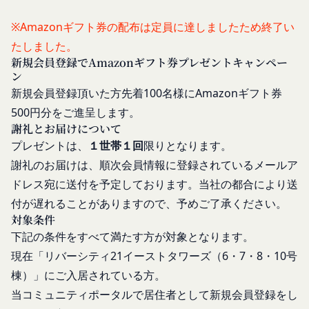
レスを取得する場合があります。また、当社は、お
「登録希望者」
客様が端末に関連付けた名前、端末の種類、電話番
※Amazonギフト券の配布は定員に達しましたため終了い
本サービスの利用を希望する法人、団体、個人をい
号、国、およびユーザー名、もしくはメールアドレ
たしました。
います。
スなど、お客様が提供することを選択したその他の
新規会員登録でAmazonギフト券プレゼントキャンペー
「会員登録」
あらゆる情報を取得する場合があります。
ン
第4条に規定する方法に従って、登録希望者が行う
位置情報
新規会員登録頂いた方先着100名様にAmazonギフト券
本サービスの利用登録をいいます。
お客様が、端末または携帯端末上で当社のサービス
500円分をご進呈します。
「登録情報」
を利用し、そこで位置情報を提供することを認めた
謝礼とお届けについて
登録希望者及び利用者が会員登録時に登録した当社
場合、当社は、お客様の位置情報を取得することが
プレゼントは、
１世帯１回
限りとなります。
が定める情報、本サービス利用中に当社が必要と判
あります。通常はお客様のブラウザや端末の設定に
謝礼のお届けは、順次会員情報に登録されているメールア
断して登録を求めた情報及びこれらの情報について
より無効にすることができますが、無効にした場合
ドレス宛に送付を予定しております。当社の都合により送
利用者自身が追加、変更を行った場合の当該情報を
には当社のサービスの一部が利用できなくなくなる
付が遅れることがありますので、予めご了承ください。
いいます。
ことがあります。
対象条件
お客様のアクションに関する情報
「アカウント」
下記の条件をすべて満たす方が対象となります。
お客様が、当社のサービスを利用する際、直接当社
各会員が保有する、本サービスの利用に関する権利
現在「
リバーシティ21
イーストタワーズ（6・7・8・10号
に提供した情報および当社のサービスを提供してい
の総体をいいます。
る第三者サービス提供者を通じて提供した情報を、
棟）
」にご入居されている方。
「パスワード」
当社は取得・保管することがあります。お客様のサ
登録情報と組み合わせて、会員とその他の者とを識
当
コミュニティポータル
で居住者として新規会員登録をし
ービスご利用状況、他の利用者との交流に関する情