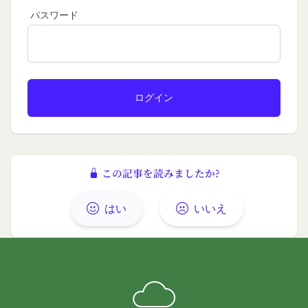
バに、当社サイト内におけるお客様の行動履歴(ア
パスワード
会員の明示の承諾を得ることなく、本規約を変更す
クセスしたURL、コンテンツ、参照順序等)や、年
ることができるものとします。
齢や性別、職業、居住地域、位置情報等個人が特定
前項による本規約の変更をするときは、その効力発
できない属性情報(それらの組み合わせによっても
生日を定め、かつ、本規約を変更する旨及び変更後
個人が特定できないもの)を取得することがありま
の本規約の内容並びにその効力発生日を、会員に対
す。
し、本規約変更の効力発生日前に、第11条に定め
お客様がご自身に関する情報の取得を望まれない場
る方法により通知するものとします。ただし、文言
合は、ブラウザや携帯端末の設定により、クッキー
の修正等、会員に不利益を与えるものではない軽微
の受け取りを拒否することも可能です。なお、クッ
な変更の場合には、当該通知を省略することができ
キーの受け取りを拒否された場合、当社のサービス
この記事を読みましたか?
ます。
の一部がご利用できなくなることがあります。
本規約変更の効力発生日後に本サービスの利用を行
適正管理
はい
いいえ
当社は、お客様情報への不正なアクセスや漏洩等を
った場合、会員は本規約の変更に同意したものとみ
防ぐため、セキュリティーの維持に努めます。ま
なします。
た、当社は、当社の通常の事業運営に照らして当社
当社が提供する本サービス以外のサービス又は提携
が不要と判断した場合、お客様から取得したお客様
パートナーが提供するサービスについては、各サー
情報を安全かつ合理的な方法で消去します。
ビスに定められる利用規約等に従ってご利用くださ
第三者への提供等
い。
当社は、以下の場合、お客様情報を第三者と共有す