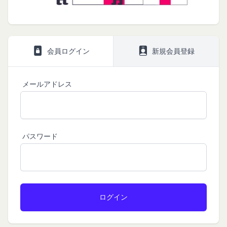
い。
第1条（定義）
法令によります。
ギフト券を適用する
に移動します。
本規約において、次の各号に掲げる用語の意義は、
当社が取得する情報および取得方法
ギフト券番号を入力し、
ここに適用
を選択します。
お客様から直接取得する情報
当該各号に定めるところによるものとします。
Amazonギフト券の利用方法に関しましては、Amazon の
当社は、お客様が当社のサービスの登録手続を行う
「本サービス」
カスタマーサポート(0120-999-373 / 24時間対応) までお
会員ログイン
新規会員登録
場合、以下の情報（以下「お客様情報」といいま
問い合わせください。Amazonギフト券細則については、
当社が提供するコミュニティポータルサイト及び連
こちら
をご確認ください。
す。）をご提供いただく場合があります。
携により利用できるすべてのサービスをいいます。
氏名、生年月日、性別、職業等プロフィールに関す
メールアドレス
「契約者」
閉じる
る情報
本利用規約に基づく利用契約を当社と締結している
メールアドレス、電話番号、住所等連絡先に関する
方をいいます。
情報
「利用者」
アカウントへのアクセス者の本人確認に必要なパス
本利用規約に基づき、契約者が本サービスの利用を
パスワード
ワード等のその他の情報
認めた特定の法人、団体、個人の第三者をいいま
入力フォームその他当社が定める方法を通じてお客
す。なお、利用者は契約者の事業のために本サービ
様が入力または送信する情報
スを利用されているものとみなします。
当社が各サービスにおいて取得すると定めた情報
「会員」
端末情報
本規約の内容の全てを承認いただいた上、本サービ
お客様が、端末または携帯端末上で当社のサービス
ス所定の手続きに従い会員登録を申請し、当社がこ
を利用する場合、当社は、端末識別子およびIPアド
れを承認した特定の法人、団体、個人をいいます。