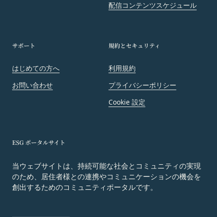
当社は、業務を委託するため委託先にお客様情報を
供その他を通じて反社会的勢力等の維持、運営
配信コンテンツスケジュール
提供または開示する場合、当該委託先に対し、適切
もしくは経営に協力もしくは関与する等反社会
な取扱いおよび保護を行わせ、第三者への開示・提
的勢力等との何らかの交流もしくは関係を行っ
供および当社の提供目的以外の目的での利用を行わ
ていると当社が判断した場合
サポート
規約とセキュリティ
ないよう適切に管理および監督します。
その他会員登録が適当でないと当社が判断した
開示・訂正等
場合
はじめての方へ
利用規約
お客様がご自身の個人情報の内容を確認、訂正また
第5条（登録内容の変更）
は利用停止を希望される場合には、個人情報保護法
会員は、登録情報の内容の全部または一部に関して
お問い合わせ
プライバシーポリシー
その他の法令により当社が義務を負う範囲におい
変更が生じた場合、直ちに当社所定の方法により登
Cookie 設定
て、速やかに対応させていただきます。
録内容を変更する手続きを行うものとします。
なお、かかる場合には、本人確認をさせていただく
会員が前項に定める変更手続きを行わなかった場合
場合があります。
には、既に登録済みの情報に基づく処理を適正・有
お問い合わせ
ESG ポータルサイト
効なものとすることをあらかじめ承諾します。
開示等のご希望、ご意見、ご質問、苦情のお申し出
会員が本条第１項に定める変更手続きを行わなかっ
その他個人情報の取り扱いに関するお問い合わせ
当ウェブサイトは、持続可能な社会とコミュニティの実現
たことにより生じた損害について、当社は一切責任
のため、居住者様との連携やコミュニケーションの機会を
は、下記の窓口までお願いいたします。
を負いません。
創出するためのコミュニティポータルです。
メールによるお問い合わせ
第6条（IDおよびパスワードの管理）
営業時間内に順次回答いたします。
会員は、会員登録等の際に会員本人が設定し、承
お問い合わせ内容によっては回答にお時間をいただ
認・登録されたお客様IDおよびパスワードの利