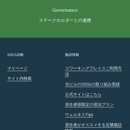
号のいずれかの場合には、会員へ事前の通知、承諾
Governance
なく、本サービスを変更・停止または中止できるも
ステークホルダーとの連携
のとします。また、サービスが中止、変更等された
ことにより利用者が被った損害について、当社は責
任を負わないものとします。
本サービス設備等のコンピュータシステム(以下
「システム」といいます)のトラブル等で緊急な保
SDGS活動
施設情報
守点検が必要になった場合
火災、停電、天災その他不可抗力によりシステムの
マイページ
コワーキングプレイスご利用方
運用が困難になった場合
法
サイト内検索
人為的災害（戦争､暴動､騒乱､労働争議等）により
当ビルのSDGsの取り組み実績
システムの運用が困難になった場合
第三者による妨害行為等により、システムの運用が
公式サイトはこちら
困難になった場合
居住者様限定の宿泊プラン
その他、やむを得ずシステムの停止が必要と当社が
ウェルネスTips
判断した場合
第14条（契約上の地位の譲渡等）
居住者がオススメする近隣施設
会員は、当社の事前の書面による承諾なくして、本