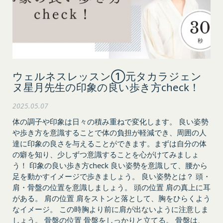
会員は、提供物について、自らが使用等についての
適法な権利を有していることおよび提供物が第三者
の権利を侵害していないことについて保証するもの
とします。
会員は、当社および当社から提供物の権利を承継し
または使用許諾を受けた第三者に対して、著作者人
ウェルネスレッスン①元タカラジェン
格権を行使しないことをあらかじめ承諾するものと
ヌ星月先生の印象の良い歩き方check！
します。
第11条（通知・連絡）
2025.05.07
当社は、本サービスの利用に関して、書面の送付、
体の調子や印象は日々の積み重ねで変化します。 良い姿勢
電子メールの送信、当社ウェブサイト上における掲
や歩き方を意識することで体の負担が軽減でき、周囲の人
示その他当社が適当と認める方法により会員に通知
達に印象の良さを与えることができます。まずは自分の体
を行うことができるものとし、会員はこれに同意す
の癖を知り、少しずつ意識することを心がけてみましょ
るものとします。
う！ 印象の良い歩き方check 良い姿勢を意識して、腰から
当社は、前項に定める通知を書面の送付、電子メー
足を動かすイメージで歩きましょう。 良い姿勢とは？ 頭・
ルの送信によって行う場合、会員が申込時（変更手
肩・骨盤の位置を意識しましょう。 頭の位置 肩の真上に耳
がある。 肩の位置 肩をストンと落として、胸をひらくよう
続きを行った場合は、当該変更時とします。）に届
なイメージ。 この時胸より前に肩が出ないように注意しま
け出た連絡先に対して通知を行えば足りるものと
しょう。 骨盤の位置 骨盤をしっかりと立てる。 骨盤は、