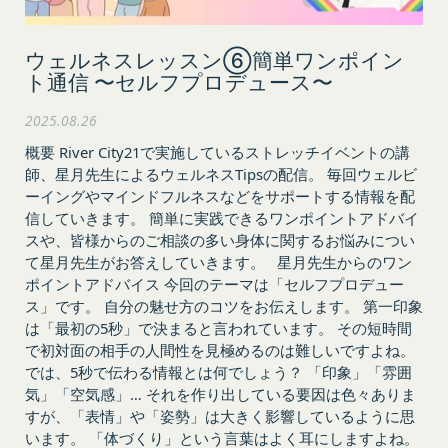
あります。通常はお客様のブラウザや端末の設定に
断して登録を求めた情報及びこれらの情報について
より無効にすることができますが、無効にした場合
利用者自身が追加、変更を行った場合の当該情報を
には当社のサービスの一部が利用できなくなくなる
ウェルネスレッスン⑥簡単ワンポイン
いいます。
ト通信 〜セルフプロデュース〜
ことがあります。
お客様のアクションに関する情報
「アカウント」
2025.08.26
お客様が、当社のサービスを利用する際、直接当社
各会員が保有する、本サービスの利用に関する権利
に提供した情報および当社のサービスを提供してい
の総体をいいます。
概要 River City21で実施しているストレッチイベントの講
る第三者サービス提供者を通じて提供した情報を、
師、星月先生によるウェルネスTipsの配信。 毎回ウェルビ
「パスワード」
ーイングやマインドフルネスなどをサポートする情報を配
当社は取得・保管することがあります。お客様のサ
登録情報と組み合わせて、会員とその他の者とを識
信していきます。 簡単に実践できるワンポイントアドバイ
ービスご利用状況、他の利用者との交流に関する情
別するために用いられる符号をいいます。
スや、皆様からのご相談の多い身体に関するお悩みについ
報も取得することがあります。
「提携パートナー」
て星月先生がお答えしていきます。 星月先生からのワン
外部サービスとの連携により取得する情報
当社との間で締結する契約に基づき、本サービスと
ポイントアドバイス 今回のテーマは「セルフプロデュー
外部サービスでお客様が利用するIDおよびその他
提携するサービス（以下「提携サービス」といいま
ス」です。 自分の魅せ方のコツをお伝えします。 第一印象
外部サービスのプライバシー設定によりお客様が提
は「最初の5秒」で決まると言われています。 その短時間
す。）を提供し、又はその運営を行う者をいいま
携先に開示を認めた情報を取得することがありま
で初対面の相手の人間性を見極めるのは難しいですよね。
す。
す。
では、5秒で伝わる情報とは何でしょう？ 「印象」「雰囲
第2条（総則・適用範囲）
取得した個人情報等の利用目的
気」「空気感」… それを作り出している要因は色々ありま
本規約は、会員と当社間において本サービスの利用
当社は、お客様からご提供いただいたお客様情報
すが、「表情」や「姿勢」は大きく影響しているように思
に関し適用され、登録手続き完了後の本サービスの
を、当社各サービスの利用規約において定める利用
います。 「体づくり」という言葉はよく耳にしますよね。
提供条件及び当社と会員との権利義務関係を定める