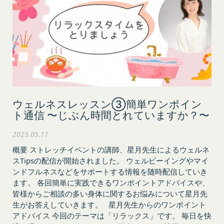
願いいたします。
とします。
組織・体制
当社は、当社所定の方法により会員のお客様IDお
当社は、管理担当役員を利用者情報管理責任者と
よびパスワードの一致を確認した場合、当該お客様
し、利用者情報の適正な管理及び継続的な改善を実
IDおよびパスワードに基づく会員が、本サービス
施します。
を利用したものとみなし、その場合の責任は全て当
免責
該会員に帰属するものとします。
当社は、以下の場合には、何らの責任を負いませ
第7条（会員の退会）
ん。
会員は、当社所定の退会手続の完了により、会員登
お客様ご本人が本サービスの機能又は別の手段を用
ウェルネスレッスン③簡単ワンポイン
録を抹消することができます。
ト通信 〜じぶん時間とれていますか？〜
いて第三者に利用者情報を明らかにした場合
第8条（禁止事項）
お客様が自ら本サービス上に入力した情報等によ
会員は、本サービスの利用に際して、以下の各号の
2025.05.17
り、個人を識別し得る状態に至った場合
いずれかに該当する行為または該当するおそれのあ
改善
概要 ストレッチイベントの講師、星月先生によるウェルネ
る行為を行ってはならないものとします。
スTipsの配信が開始されました。 ウェルビーイングやマイ
当社は、利用者情報の取扱いに関する運用状況を適
本規約および法令に違反する行為、犯罪に結び
ンドフルネスなどをサポートする情報を随時配信していき
宜見直し、継続的な改善に努めるものとし、必要に
つく行為または公序良俗に反する行為
ます。 各回簡単に実践できるワンポイントアドバイスや、
応じて、本ポリシーをお客様の事前の了承を得るこ
会員登録または登録内容の変更の際に虚偽の会
皆様からご相談の多い身体に関するお悩みについて星月先
となく変更することがあります。変更後の本ポリシ
生がお答えしていきます。 星月先生からのワンポイント
員情報を入力する行為
ーについては、当社が別途定める場合を除いて、当
アドバイス 今回のテーマは「リラックス」です。 毎日を快
本サービスの運営を妨害するおそれのある行為
社ウェブサイトでの公示後、すぐに効力が発生する