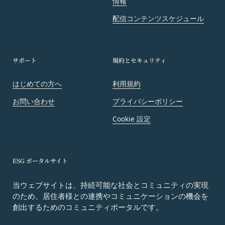
情報
規約に基づく権利もしくは義務につき、第三者に対
配信コンテンツスケジュール
し、譲渡、移転、担保設定、その他の処分をするこ
とはできません。
当社は本サービスにかかる事業を第三者に譲渡した
サポート
規約とセキュリティ
場合には、当該事業譲渡に伴い本規約に基づく権利
および義務並びに会員の登録事項その他の情報を当
はじめての方へ
利用規約
該事業譲渡の譲受人に譲渡することができるものと
し、会員は、かかる譲渡につき本項においてあらか
お問い合わせ
プライバシーポリシー
じめ同意したものとします。なお、本項に定める事
Cookie 設定
業譲渡には、通常の事業譲渡のみならず、会社分割
その他事業が移転するあらゆる場合を含むものとし
ます。
第15条（第三者への委託）
ESG ポータルサイト
当社は、本サービスの提供に必要な業務を第三者に
委託することができるものとし、会員はこれを承諾
当ウェブサイトは、持続可能な社会とコミュニティの実現
のため、居住者様との連携やコミュニケーションの機会を
します。ただし、当社は、これにより、会員に対す
創出するためのコミュニティポータルです。
る義務を免れることはできないものとします。
第16条（免責事項）