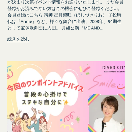
が決まり次第イベント情報をお送りいたします。 まだ会員
情報
「利用者」
登録がお済みでない方はこの機会にぜひご登録ください。
アカウントへのアクセス者の本人確認に必要なパス
本利用規約に基づき、契約者が本サービスの利用を
会員登録はこちら 講師 星月梨旺（ほしづきりお） 子役時
ワード等のその他の情報
認めた特定の法人、団体、個人の第三者をいいま
代は『Annie』など、様々な舞台に出演。2008年、94期生
入力フォームその他当社が定める方法を通じてお客
として宝塚歌劇団に入団。 月組公演『ME AND...
す。なお、利用者は契約者の事業のために本サービ
様が入力または送信する情報
スを利用されているものとみなします。
続きを読む
当社が各サービスにおいて取得すると定めた情報
「会員」
端末情報
本規約の内容の全てを承認いただいた上、本サービ
お客様が、端末または携帯端末上で当社のサービス
ス所定の手続きに従い会員登録を申請し、当社がこ
を利用する場合、当社は、端末識別子およびIPアド
れを承認した特定の法人、団体、個人をいいます。
レスを取得する場合があります。また、当社は、お
「登録希望者」
客様が端末に関連付けた名前、端末の種類、電話番
本サービスの利用を希望する法人、団体、個人をい
号、国、およびユーザー名、もしくはメールアドレ
います。
スなど、お客様が提供することを選択したその他の
「会員登録」
あらゆる情報を取得する場合があります。
第4条に規定する方法に従って、登録希望者が行う
位置情報
本サービスの利用登録をいいます。
お客様が、端末または携帯端末上で当社のサービス
「登録情報」
を利用し、そこで位置情報を提供することを認めた
登録希望者及び利用者が会員登録時に登録した当社
場合、当社は、お客様の位置情報を取得することが
が定める情報、本サービス利用中に当社が必要と判