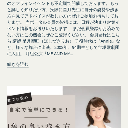
のオフラインイベントも不定期で開催しております。もっ
出版など）する行為は固く禁止します。
と詳しく知りたい方、実際に星月先生に自分の姿勢や歩き
会員は、前2項の規定に違反して第三者との間で問
方を見てアドバイスが欲しい方はぜひご参加お待ちしてお
題が生じた場合、自己の責任と費用においてかかる
ります。 当ポータル会員の皆様には、日程が決まり次第イ
問題を解決するとともに当社に何等の損害、損失ま
ベント情報をお送りいたします。 まだ会員登録がお済みで
たは不利益等を与えないものとします。
ない方はこの機会にぜひご登録ください。 会員登録はこち
第10条（会員が提供する提供物に関する知的財産権
ら 講師 星月梨旺（ほしづきりお） 子役時代は『Annie』な
等）
ど、様々な舞台に出演。2008年、94期生として宝塚歌劇団
当社所定の方法により会員が提供する商品レビュ
に入団。 月組公演『ME AND MY...
ー、画像データその他一切の提供物（以下、これら
をまとめて「提供物」といいます。）に関する知的
続きを読む
財産権等の権利は、従前どおり会員が保持するもの
とし、当社がかかる権利を取得することはありませ
ん。
前項にかかわらず、会員は当社に対し、提供物に関
し、無償、地域無限定、非独占的、サブライセンス
可能かつ譲渡可能な使用、複製、配布、派生著作物
の作成、表示および実行（以下「使用等」といいま
す。）に関する権利を付与するものとします。