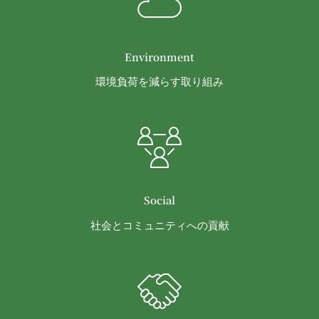
その成果確認
利用上の注意およびその他当社から会員に対す
る連絡事項等の通知
Environment
当社の商品、サービス、ウェブサイト、コンテ
環境負荷を減らす取り組み
ンツおよび広告の開発、提供、メンテナンスお
よび向上
個人を識別できない形式に加工した上での統計
データの作成
お客さまアンケートの実施
ポイント加算およびポイント交換
マーケティング調査、統計、分析
Social
システムメンテナンス、不具合への対応
社会とコミュニティへの貢献
技術サポートの提供、会員からの問い合わせ対
応
本規約その他当社が会員との間で定める規約に
違反する行為に対する対応
第13条（サービスの変更・廃止）
当社は、本サービスの運営管理にあたって、以下各