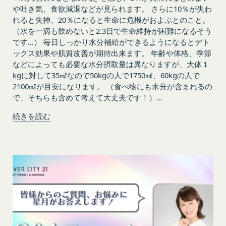
サービス、カスタマーサービスなどを当社の代理で
ることができるものとします。
や吐き気、食欲減退などが見られます。 さらに10％が失わ
第4条（会員登録）
行うサービスを提供する第三者、または、当社のマ
れると失神、20％になると生命に危機がおよぶとのこと。
会員登録手続きは、本サービスの会員登録ページか
ーケティングのサポートを行う第三者に対して、お
（水を一滴も飲めないと2.3日で生命維持が困難になるそう
ら当社の指定する方法に従い、会員登録を希望する
客様情報を提供することがあります。
です…） 毎日しっかり水分補給ができるようになるとデト
本人が行うものとします。当社に対して会員登録の
外部サービスとの連携のための共有
ックス効果や肌質改善が期待出来ます。 年齢や体格、季節
申し込みが行われた場合には、登録手続きにおいて
などによっても必要な水分摂取量は異なりますが、大体１
当社は、Facebook、Googleアカウント、Twitter
氏名等を入力された本人が当該申し込みを行ったも
kgに対して35㎖なので50kgの人で1750㎖、60kgの人で
その他の外部サービスとの連携または外部サービス
2100㎖が目安になります。 （食べ物にも水分が含まれるの
のとみなします。
を利用した認証にあたり、当該外部サービス運営会
で、そちらも含めて考えて大丈夫です！）...
当社は、会員登録を申請した者が以下の各号のいず
社にお客様情報を提供することがあります。
れかの事由に該当する場合は、登録を拒否すること
法律上の理由
続きを読む
があります。
お客様の居住国内外において、法律、規則、法的手
当社に提供された登録情報の全部又は一部につ
段または公的もしくは政府機関からの要求により、
き虚偽、誤記又は記載漏れがあった場合
当社がお客様情報の全部または一部を開示すること
当該登録希望者が、本サービス又は当社が提供
が必要になる場合があります。
するその他のサービスの利用に際して、過去に
当社は、国家安全保障、法の執行またはその他の交
アカウント削除等の利用停止措置を受けたこと
易の実現のために必要または適切であると判断した
があり、又は現在受けている場合
場合、お客様情報の全部または一部を公開すること
未成年者、成年被後見人、被保佐人又は被補助
があります。