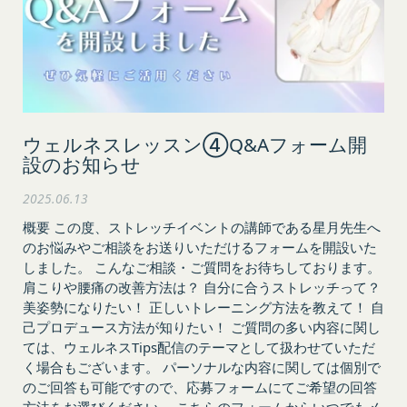
人のいずれかであって、法定代理人、後見人､保
当社は、当社の利用規約の執行、当社の運営または
佐人又は補助人の同意等を得ていなかった場合
お客様の保護のために、開示が合理的に必要である
会員登録の申請に虚偽の事項が含まれている場
と判断する場合、お客様情報の全部または一部を開
合
示することがあります。
過去に当社との契約に違反した者またはその関
売却または合併
係者であると当社が判断した場合
組織再編、合併または譲渡に際し、当社が取得した
反社会的勢力等（暴力団、暴力団員、右翼団
ウェルネスレッスン④Q&Aフォーム開
個人情報の全部または一部を関係者に移転すること
設のお知らせ
体、反社会的勢力、その他これに準ずるものを
があります。
意味します。以下同じ。）であるまたは資金提
委託先等の管理
2025.06.13
当社は、業務を委託するため委託先にお客様情報を
供その他を通じて反社会的勢力等の維持、運営
概要 この度、ストレッチイベントの講師である星月先生へ
提供または開示する場合、当該委託先に対し、適切
もしくは経営に協力もしくは関与する等反社会
のお悩みやご相談をお送りいただけるフォームを開設いた
な取扱いおよび保護を行わせ、第三者への開示・提
的勢力等との何らかの交流もしくは関係を行っ
しました。 こんなご相談・ご質問をお待ちしております。
供および当社の提供目的以外の目的での利用を行わ
ていると当社が判断した場合
肩こりや腰痛の改善方法は？ 自分に合うストレッチって？
ないよう適切に管理および監督します。
その他会員登録が適当でないと当社が判断した
美姿勢になりたい！ 正しいトレーニング方法を教えて！ 自
開示・訂正等
場合
己プロデュース方法が知りたい！ ご質問の多い内容に関し
お客様がご自身の個人情報の内容を確認、訂正また
第5条（登録内容の変更）
ては、ウェルネスTips配信のテーマとして扱わせていただ
は利用停止を希望される場合には、個人情報保護法
会員は、登録情報の内容の全部または一部に関して
く場合もございます。 パーソナルな内容に関しては個別で
その他の法令により当社が義務を負う範囲におい
変更が生じた場合、直ちに当社所定の方法により登
のご回答も可能ですので、応募フォームにてご希望の回答
て、速やかに対応させていただきます。
録内容を変更する手続きを行うものとします。