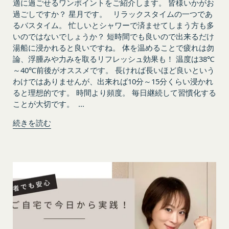
適に過ごせるワンポイントをご紹介します。 皆様いかがお
または本サービスに支障を生じさせるおそれの
ものとします。但し、法令上お客様の同意が必要と
過ごしですか？ 星月です。 リラックスタイムの一つであ
ある行為
るバスタイム。 忙しいとシャワーで済ませてしまう方も多
なるような内容の変更を行うときは、当社が定める
当社または第三者の財産権、プライバシー権、
いのではないでしょうか？ 短時間でも良いので出来るだけ
方法により、お客様の同意を取得するものとしま
著作権等の知的財産権、その他の権利または利
湯船に浸かれると良いですね。 体を温めることで疲れは勿
す。
益を侵害する行為
論、浮腫みや力みを取るリフレッシュ効果も！ 温度は38℃
その他の注意事項
～40℃前後がオススメです。 長ければ長いほど良いという
当社または第三者を誹謗、中傷する行為
当社が提供するサービスは、当社が管理するサービ
わけではありませんが、出来れば10分～15分くらい浸かれ
当社もしくは第三者に対して、迷惑、不利益ま
ス以外のサービスへのリンクを含む場合があり、こ
ると理想的です。 時間より頻度。 毎日継続して習慣化する
たは損害を与える行為
れら外部サービスにおける内容や利用者情報の保護
ことが大切です。 ...
お客様IDおよびパスワードを不正に使用する行
については、当社は一切責任を負いません。
続きを読む
為
発効日：2021年9月1日
同業者の再販など、営利目的で商品等を購入す
る行為
閉じる
その他、当社が不適切と判断する行為
会員の行為が本規約に違反すると当社が判断した場
合、当社は、通知または催告をすることなく、当該
会員の登録の抹消、当社が提供する一切のサービス
の利用禁止、停止、本サービス上に公開した提供物
（本規約第10条3項で定義します。）の削除その他