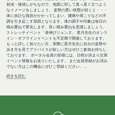
し、当該通知は通常到達すべき時に会員に到達した
前傾・後傾しがちなので、地面に対して真っ直ぐ立つよう
ものとみなします。
なイメージをしましょう。 姿勢の悪い状態が続くと・・・
当社は、本条第１項の通知を当社ウェブサイト上に
体に余計な負担がかかってしまい、腰痛や肩こりなどの不
おける掲示の方法によって行う場合、当該通知が当
調を引き起こす原因となります。体の調子や印象は毎日の
社ウェブサイト上に掲示され、会員が当社ウェブサ
積み重ねで変化します。良い積み重ねを意識しましょう。
ストレッチイベント「昼伸びジェンヌ」 星月先生のオンラ
イトにアクセスすることによって当該通知を閲覧す
イン・オフラインイベントも不定期で開催しております。
ることが可能となったときをもって会員への通知が
もっと詳しく知りたい方、実際に星月先生に自分の姿勢や
完了したものとみなします。
歩き方を見てアドバイスが欲しい方はぜひご参加お待ちし
第12条（取得情報の取り扱い）
ております。 ポータル会員の皆様には、日程が決まり次第
当社は、会員が本サービスの登録その他一切の利用
イベント情報をお送りいたします。 まだ会員登録がお済み
の過程において、当社が取得した情報の取り扱い
でない方はこの機会にぜひご登録ください。...
は、プライバシーポリシーの定めによるものとし、
続きを読む
会員は、プライバシーポリシーの定めに従い、当社
が会員から取得した情報を取り扱うことについて、
承諾したものとします。
当社は取得した会員情報を下記の目的に利用するこ
とがあります。
本サービスへのログイン時における本人確認
メールマガジンおよび広告等の情報配信並びに