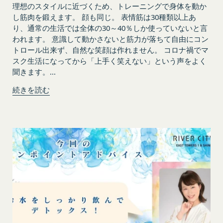
理想のスタイルに近づくため、トレーニングで身体を動か
目的の範囲内で利用します。
ものです。
Cookie（クッキー）について
し筋肉を鍛えます。 顔も同じ。 表情筋は30種類以上あ
当社が、当社ウェブサイト上に本サービスに関する
り、通常の生活では全体の30～40％しか使っていないと言
当社は、お客様にとってより使いやすく、より価値
個別規定や追加規定を掲載する場合、又は第11条
われます。 意識して動かさないと筋力が落ちて自由にコン
ある情報を提供するためにCookie(以下「クッキ
に定める方法により本サービスに関するルール等を
トロール出来ず、自然な笑顔は作れません。 コロナ禍でマ
ー」といいます。これに類似の技術を含みます。)
スク生活になってから「上手く笑えない」という声をよく
発信する場合、それらは本規約の一部を構成するも
を使用することがあります。
聞きます。...
のとし、個別規定、追加規定又はルール等が本規約
クッキーは、ウェブサイトを利用されたときにご利
と抵触する場合には、当該個別規定、追加規定又は
続きを読む
用のパソコンや携帯端末に一時的にデータを保存さ
ルール等が優先されるものとします。
せるもので、これを利用することにより当社のサー
当社は、本規約を変更する必要が生じた場合には、
バに、当社サイト内におけるお客様の行動履歴(ア
会員の明示の承諾を得ることなく、本規約を変更す
クセスしたURL、コンテンツ、参照順序等)や、年
ることができるものとします。
齢や性別、職業、居住地域、位置情報等個人が特定
前項による本規約の変更をするときは、その効力発
できない属性情報(それらの組み合わせによっても
生日を定め、かつ、本規約を変更する旨及び変更後
個人が特定できないもの)を取得することがありま
の本規約の内容並びにその効力発生日を、会員に対
す。
し、本規約変更の効力発生日前に、第11条に定め
お客様がご自身に関する情報の取得を望まれない場
る方法により通知するものとします。ただし、文言
合は、ブラウザや携帯端末の設定により、クッキー
の修正等、会員に不利益を与えるものではない軽微
の受け取りを拒否することも可能です。なお、クッ