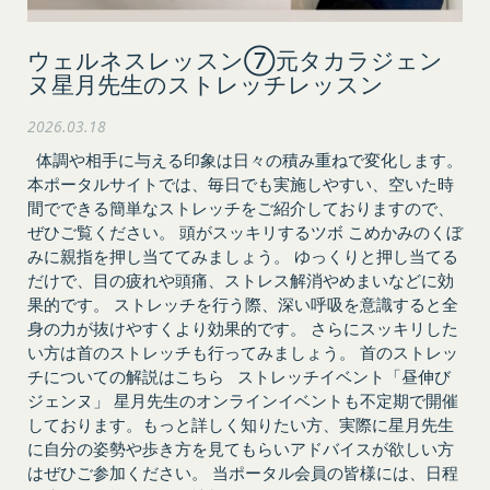
プライバシーポリシー
利用規約
Amazonギフト券
ウェルネスレッスン⑦元タカラジェン
株式会社GOYOH（以下「当社」といいます。）
株式会社GOYOHが運営するコミュニティポータル
Amazon.co.jpで使えるデジタル商品券です。
ヌ星月先生のストレッチレッスン
は、当社が運営する各サービスにおいて、個人情報
サイトサービス（以下「本サービス」といいま
会員情報に登録されているメールアドレス宛にギフ
2026.03.18
の保護に関する法律、その他関連する法令等を遵守
す。）のご利用規約（以下「本規約」といいま
ト券番号を贈ります。
体調や相手に与える印象は日々の積み重ねで変化します。
するとともに、以下の方針に沿ってお客様からお預
す。）を下記の通り定めます。
有効期限は発行から10年です。
ギフト券を適用する方法:
本ポータルサイトでは、毎日でも実施しやすい、空いた時
かりした情報を取り扱い、正確性および機密性の保
本サービスをご利用される方は、ご登録される前に
間でできる簡単なストレッチをご紹介しておりますので、
持に努めます。
本規約を必ずお読みになり、本規約に同意いただく
メールに記載されたギフト券番号をご用意くださ
ぜひご覧ください。 頭がスッキリするツボ こめかみのくぼ
本文中の用語の定義は、個人情報保護法および関連
必要があります。
い。
みに親指を押し当ててみましょう。 ゆっくりと押し当てる
第1条（定義）
法令によります。
ギフト券を適用する
に移動します。
だけで、目の疲れや頭痛、ストレス解消やめまいなどに効
本規約において、次の各号に掲げる用語の意義は、
当社が取得する情報および取得方法
果的です。 ストレッチを行う際、深い呼吸を意識すると全
ギフト券番号を入力し、
ここに適用
を選択します。
お客様から直接取得する情報
当該各号に定めるところによるものとします。
身の力が抜けやすくより効果的です。 さらにスッキリした
Amazonギフト券の利用方法に関しましては、Amazon の
当社は、お客様が当社のサービスの登録手続を行う
「本サービス」
カスタマーサポート(0120-999-373 / 24時間対応) までお
い方は首のストレッチも行ってみましょう。 首のストレッ
場合、以下の情報（以下「お客様情報」といいま
問い合わせください。Amazonギフト券細則については、
当社が提供するコミュニティポータルサイト及び連
チについての解説はこちら ストレッチイベント「昼伸び
こちら
をご確認ください。
す。）をご提供いただく場合があります。
ジェンヌ」 星月先生のオンラインイベントも不定期で開催
携により利用できるすべてのサービスをいいます。
氏名、生年月日、性別、職業等プロフィールに関す
しております。もっと詳しく知りたい方、実際に星月先生
「契約者」
閉じる
る情報
に自分の姿勢や歩き方を見てもらいアドバイスが欲しい方
本利用規約に基づく利用契約を当社と締結している
はぜひご参加ください。 当ポータル会員の皆様には、日程
メールアドレス、電話番号、住所等連絡先に関する
方をいいます。