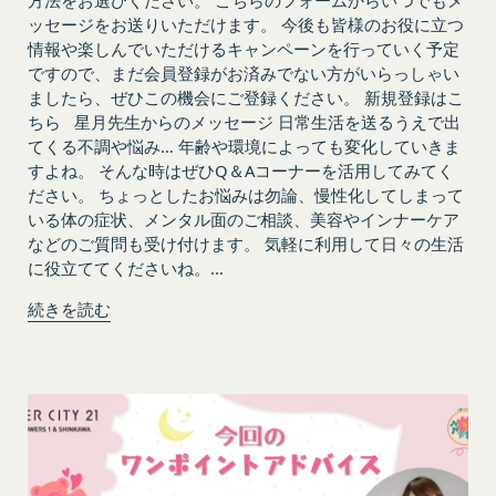
方法をお選びください。 こちらのフォームからいつでもメ
ッセージをお送りいただけます。 今後も皆様のお役に立つ
なお、かかる場合には、本人確認をさせていただく
会員が前項に定める変更手続きを行わなかった場合
情報や楽しんでいただけるキャンペーンを行っていく予定
場合があります。
には、既に登録済みの情報に基づく処理を適正・有
ですので、まだ会員登録がお済みでない方がいらっしゃい
お問い合わせ
効なものとすることをあらかじめ承諾します。
ましたら、ぜひこの機会にご登録ください。 新規登録はこ
開示等のご希望、ご意見、ご質問、苦情のお申し出
会員が本条第１項に定める変更手続きを行わなかっ
ちら 星月先生からのメッセージ 日常生活を送るうえで出
その他個人情報の取り扱いに関するお問い合わせ
たことにより生じた損害について、当社は一切責任
てくる不調や悩み… 年齢や環境によっても変化していきま
は、下記の窓口までお願いいたします。
を負いません。
すよね。 そんな時はぜひQ＆Aコーナーを活用してみてく
メールによるお問い合わせ
第6条（IDおよびパスワードの管理）
ださい。 ちょっとしたお悩みは勿論、慢性化してしまって
営業時間内に順次回答いたします。
会員は、会員登録等の際に会員本人が設定し、承
いる体の症状、メンタル面のご相談、美容やインナーケア
お問い合わせ内容によっては回答にお時間をいただ
認・登録されたお客様IDおよびパスワードの利
などのご質問も受け付けます。 気軽に利用して日々の生活
く場合や、ご返答できない場合がございます。あら
に役立ててくださいね。...
用、管理について一切の責任を負うものとします。
かじめご了承いただきますようお願い致します。
会員は、お客様IDおよびパスワードの第三者への
続きを読む
「@goyoh.jp」を含むメールアドレスから受信でき
譲渡、承継、名義変更、貸与、開示又は漏洩しては
るよう、あらかじめご設定ください。
ならないものとします。
メールによるお問い合わせについて、お客さまの個
会員のお客様IDおよびパスワードの使用上の過失
人情報保護のため、SSL通信を使用しております。
または第三者による不正使用等に起因する損害につ
お客さまがお使いのブラウザがSSL通信非対応の場
いて、当社は一切責任を負わないものとします。
合には、このお問い合わせフォームは利用できませ
会員のお客様IDおよびパスワードの失念に起因す
んので、その場合にはお電話でのお問い合わせをお
る損害について、当社は一切の責任を負わないもの