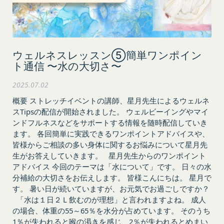
な変更の場合には、当該通知を省略することができ
キーの受け取りを拒否された場合、当社のサービス
ます。
の一部がご利用できなくなることがあります。
本規約変更の効力発生日後に本サービスの利用を行
適正管理
当社は、お客様情報への不正なアクセスや漏洩等を
った場合、会員は本規約の変更に同意したものとみ
防ぐため、セキュリティーの維持に努めます。ま
なします。
ウェルネスレッスン⑤簡単ワンポイン
ト通信 〜水の大切さ〜
た、当社は、当社の通常の事業運営に照らして当社
当社が提供する本サービス以外のサービス又は提携
が不要と判断した場合、お客様から取得したお客様
パートナーが提供するサービスについては、各サー
2025.07.02
情報を安全かつ合理的な方法で消去します。
ビスに定められる利用規約等に従ってご利用くださ
概要 ストレッチイベントの講師、星月先生によるウェルネ
第三者への提供等
い。
スTipsの配信が開始されました。 ウェルビーイングやマイ
当社は、以下の場合、お客様情報を第三者と共有す
本契約において使用される以下の各用語は各々以下
ンドフルネスなどをサポートする情報を随時配信していき
ることがあります。（以下、当社がお客様情報を提
に定める意味を有します。
ます。 各回簡単に実践できるワンポイントアドバイスや、
供した相手方を「提供先」といいます。）
第3条（提供されるサービス）
皆様からご相談の多い身体に関するお悩みについて星月先
お客様の同意を得た場合
当社が提供する本サービスは、次の各号に掲げるサ
生がお答えしていきます。 星月先生からのワンポイント
当社は、お客様の同意を得た場合、お客様情報（個
ービスとします。
アドバイス 今回のテーマは「水について」です。 日々の水
人情報の場合もあります。）を第三者である会社、
コミュニティポータルサイトが提供する情報サ
分補給の大切さをお伝えします。 皆様こんにちは。 星月で
組織、個人に提供することがあります。
ービス
す。 暑い日が続いていますが、お元気でお過ごしですか？
「水は１日２Ｌ飲むのが理想」と言われますよね。 成人
第三者サービス提供者との共有
前各号に付随する各種サービス
の場合、体重の55～65％を水分が占めています。 そのうち
支払処理、データ分析、メール送信、ホスティング
当社は、前項各号に定めるサービスの内容を変更す
1％が失われると喉の渇きを感じ、2％が失われるとめまい