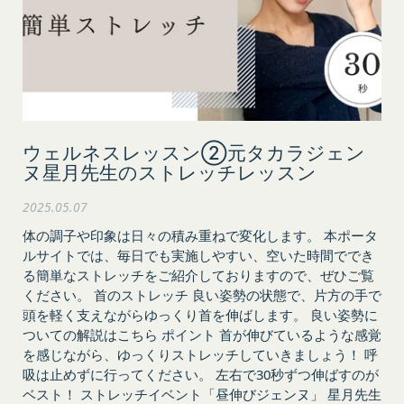
の必要な措置を講じることができるものとします。
当社が前項に定める措置を講じた場合において、当
社は、会員に対し、当該措置を講じた理由を開示す
る義務及び当該措置により会員に生じた損害を賠償
する義務並びにその他一切の義務を負わないものと
します。
ウェルネスレッスン②元タカラジェン
第9条（当社が提供するコンテンツに関する知的財
産権等）
ヌ星月先生のストレッチレッスン
本サービスを通じて会員に提供する文章、イラス
2025.05.07
ト、デザイン、写真、画像、ロゴ、アイコン、映
像、プログラム等（以下「コンテンツ」といいま
体の調子や印象は日々の積み重ねで変化します。 本ポータ
す。）の著作権、商標権およびその他の知的財産権
ルサイトでは、毎日でも実施しやすい、空いた時間ででき
る簡単なストレッチをご紹介しておりますので、ぜひご覧
は全て当社または当社にコンテンツの使用を許諾す
ください。 首のストレッチ 良い姿勢の状態で、片方の手で
る者に帰属するものであり、会員はこれらの権利を
頭を軽く支えながらゆっくり首を伸ばします。 良い姿勢に
侵害する行為を行わないものとします。
ついての解説はこちら ポイント 首が伸びているような感覚
目的の如何を問わず、本サービスのコンテンツその
を感じながら、ゆっくりストレッチしていきましょう！ 呼
他掲載内容の全部または一部を権利者の許可なく使
吸は止めずに行ってください。 左右で30秒ずつ伸ばすのが
用（複製、改変、転用、転送、配布、掲示、販売、
ベスト！ ストレッチイベント「昼伸びジェンヌ」 星月先生