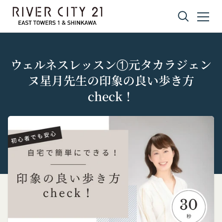
コンテンツへスキップ
ウェルネスレッスン①元タカラジェン
ヌ星月先生の印象の良い歩き方
check！
プライバシーポリシー
利用規約
Amazonギフト券
株式会社GOYOH（以下「当社」といいます。）
株式会社GOYOHが運営するコミュニティポータル
Amazon.co.jpで使えるデジタル商品券です。
は、当社が運営する各サービスにおいて、個人情報
サイトサービス（以下「本サービス」といいま
会員情報に登録されているメールアドレス宛にギフ