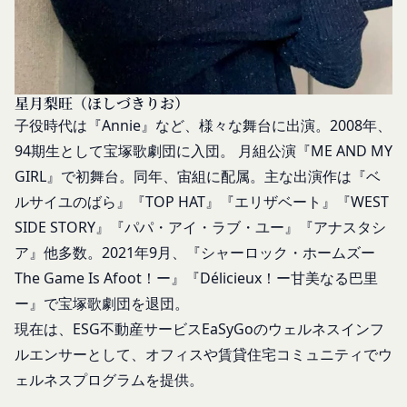
申し込みが行われた場合には、登録手続きにおいて
当社は、Facebook、Googleアカウント、Twitter
氏名等を入力された本人が当該申し込みを行ったも
その他の外部サービスとの連携または外部サービス
のとみなします。
を利用した認証にあたり、当該外部サービス運営会
当社は、会員登録を申請した者が以下の各号のいず
社にお客様情報を提供することがあります。
れかの事由に該当する場合は、登録を拒否すること
法律上の理由
星月梨旺（ほしづきりお）
があります。
お客様の居住国内外において、法律、規則、法的手
子役時代は『Annie』など、様々な舞台に出演。2008年、
当社に提供された登録情報の全部又は一部につ
段または公的もしくは政府機関からの要求により、
94期生として宝塚歌劇団に入団。 月組公演『ME AND MY
き虚偽、誤記又は記載漏れがあった場合
当社がお客様情報の全部または一部を開示すること
GIRL』で初舞台。同年、宙組に配属。
主な出演作は『ベ
当該登録希望者が、本サービス又は当社が提供
が必要になる場合があります。
ルサイユのばら』『TOP HAT』『エリザベート』『WEST
するその他のサービスの利用に際して、過去に
当社は、国家安全保障、法の執行またはその他の交
SIDE STORY』『パパ・アイ・ラブ・ユー』『アナスタシ
アカウント削除等の利用停止措置を受けたこと
易の実現のために必要または適切であると判断した
ア』他多数。2021年9月、『シャーロック・ホームズー
があり、又は現在受けている場合
場合、お客様情報の全部または一部を公開すること
未成年者、成年被後見人、被保佐人又は被補助
The Game Is Afoot！ー』『Délicieux！ー甘美なる巴里
があります。
人のいずれかであって、法定代理人、後見人､保
ー』で宝塚歌劇団を退団。
当社は、当社の利用規約の執行、当社の運営または
佐人又は補助人の同意等を得ていなかった場合
お客様の保護のために、開示が合理的に必要である
現在は、ESG不動産サービスEaSyGoのウェルネスインフ
会員登録の申請に虚偽の事項が含まれている場
と判断する場合、お客様情報の全部または一部を開
ルエンサーとして、オフィスや賃貸住宅コミュニティでウ
合
示することがあります。
ェルネスプログラムを提供。
過去に当社との契約に違反した者またはその関
売却または合併