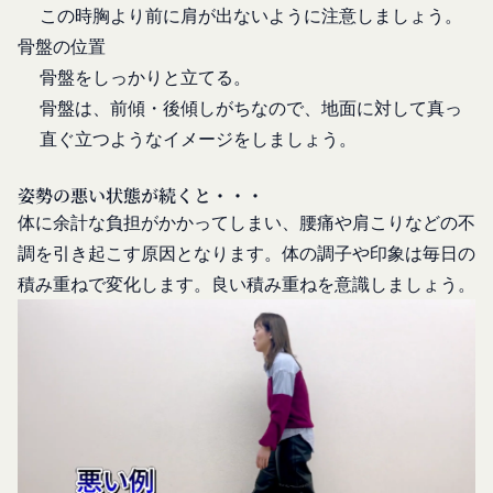
お客様が、当社のサービスを利用する際、直接当社
各会員が保有する、本サービスの利用に関する権利
この時胸より前に肩が出ないように注意しましょう。
に提供した情報および当社のサービスを提供してい
の総体をいいます。
骨盤の位置
る第三者サービス提供者を通じて提供した情報を、
「パスワード」
骨盤をしっかりと立てる。
当社は取得・保管することがあります。お客様のサ
登録情報と組み合わせて、会員とその他の者とを識
骨盤は、前傾・後傾しがちなので、地面に対して真っ
ービスご利用状況、他の利用者との交流に関する情
別するために用いられる符号をいいます。
直ぐ立つようなイメージをしましょう。
報も取得することがあります。
「提携パートナー」
外部サービスとの連携により取得する情報
当社との間で締結する契約に基づき、本サービスと
外部サービスでお客様が利用するIDおよびその他
姿勢の悪い状態が続くと・・・
提携するサービス（以下「提携サービス」といいま
外部サービスのプライバシー設定によりお客様が提
体に余計な負担がかかってしまい、腰痛や肩こりなどの不
す。）を提供し、又はその運営を行う者をいいま
携先に開示を認めた情報を取得することがありま
調を引き起こす原因となります。体の調子や印象は毎日の
す。
す。
第2条（総則・適用範囲）
積み重ねで変化します。良い積み重ねを意識しましょう。
取得した個人情報等の利用目的
本規約は、会員と当社間において本サービスの利用
当社は、お客様からご提供いただいたお客様情報
に関し適用され、登録手続き完了後の本サービスの
を、当社各サービスの利用規約において定める利用
提供条件及び当社と会員との権利義務関係を定める
目的の範囲内で利用します。
ものです。
Cookie（クッキー）について
当社が、当社ウェブサイト上に本サービスに関する
当社は、お客様にとってより使いやすく、より価値
個別規定や追加規定を掲載する場合、又は第11条
ある情報を提供するためにCookie(以下「クッキ
に定める方法により本サービスに関するルール等を
ー」といいます。これに類似の技術を含みます。)