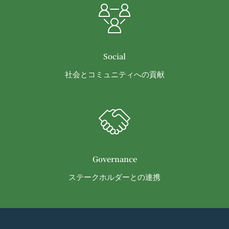
その他の注意事項
当社または第三者を誹謗、中傷する行為
当社が提供するサービスは、当社が管理するサービ
当社もしくは第三者に対して、迷惑、不利益ま
ス以外のサービスへのリンクを含む場合があり、こ
たは損害を与える行為
れら外部サービスにおける内容や利用者情報の保護
お客様IDおよびパスワードを不正に使用する行
については、当社は一切責任を負いません。
Social
為
発効日：2021年9月1日
社会とコミュニティへの貢献
同業者の再販など、営利目的で商品等を購入す
る行為
閉じる
その他、当社が不適切と判断する行為
会員の行為が本規約に違反すると当社が判断した場
合、当社は、通知または催告をすることなく、当該
会員の登録の抹消、当社が提供する一切のサービス
の利用禁止、停止、本サービス上に公開した提供物
Governance
（本規約第10条3項で定義します。）の削除その他
ステークホルダーとの連携
の必要な措置を講じることができるものとします。
当社が前項に定める措置を講じた場合において、当
社は、会員に対し、当該措置を講じた理由を開示す
る義務及び当該措置により会員に生じた損害を賠償
する義務並びにその他一切の義務を負わないものと