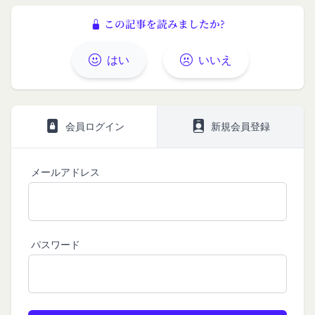
たことにより生じた損害について、当社は一切責任
は、下記の窓口までお願いいたします。
を負いません。
この記事を読みましたか?
メールによるお問い合わせ
第6条（IDおよびパスワードの管理）
営業時間内に順次回答いたします。
会員は、会員登録等の際に会員本人が設定し、承
はい
いいえ
お問い合わせ内容によっては回答にお時間をいただ
認・登録されたお客様IDおよびパスワードの利
く場合や、ご返答できない場合がございます。あら
用、管理について一切の責任を負うものとします。
かじめご了承いただきますようお願い致します。
会員は、お客様IDおよびパスワードの第三者への
「@goyoh.jp」を含むメールアドレスから受信でき
譲渡、承継、名義変更、貸与、開示又は漏洩しては
会員ログイン
新規会員登録
るよう、あらかじめご設定ください。
ならないものとします。
メールによるお問い合わせについて、お客さまの個
会員のお客様IDおよびパスワードの使用上の過失
人情報保護のため、SSL通信を使用しております。
メールアドレス
または第三者による不正使用等に起因する損害につ
お客さまがお使いのブラウザがSSL通信非対応の場
いて、当社は一切責任を負わないものとします。
合には、このお問い合わせフォームは利用できませ
会員のお客様IDおよびパスワードの失念に起因す
んので、その場合にはお電話でのお問い合わせをお
る損害について、当社は一切の責任を負わないもの
願いいたします。
パスワード
とします。
組織・体制
当社は、当社所定の方法により会員のお客様IDお
当社は、管理担当役員を利用者情報管理責任者と
よびパスワードの一致を確認した場合、当該お客様
し、利用者情報の適正な管理及び継続的な改善を実
IDおよびパスワードに基づく会員が、本サービス
施します。