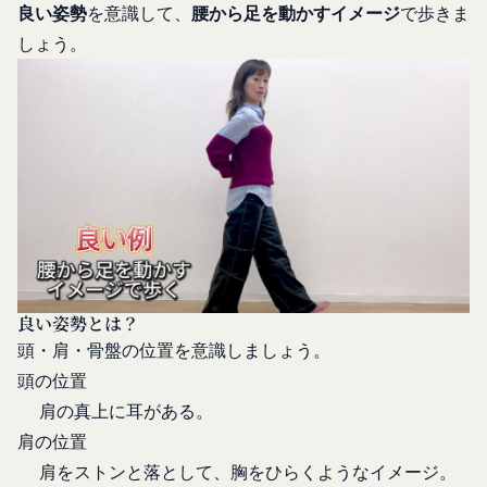
良い姿勢
を意識して、
腰から足を動かすイメージ
で歩きま
当社が各サービスにおいて取得すると定めた情報
「会員」
端末情報
しょう。
本規約の内容の全てを承認いただいた上、本サービ
お客様が、端末または携帯端末上で当社のサービス
ス所定の手続きに従い会員登録を申請し、当社がこ
を利用する場合、当社は、端末識別子およびIPアド
れを承認した特定の法人、団体、個人をいいます。
レスを取得する場合があります。また、当社は、お
「登録希望者」
客様が端末に関連付けた名前、端末の種類、電話番
本サービスの利用を希望する法人、団体、個人をい
号、国、およびユーザー名、もしくはメールアドレ
います。
スなど、お客様が提供することを選択したその他の
「会員登録」
あらゆる情報を取得する場合があります。
第4条に規定する方法に従って、登録希望者が行う
位置情報
本サービスの利用登録をいいます。
お客様が、端末または携帯端末上で当社のサービス
「登録情報」
を利用し、そこで位置情報を提供することを認めた
良い姿勢とは？
登録希望者及び利用者が会員登録時に登録した当社
場合、当社は、お客様の位置情報を取得することが
頭・肩・骨盤の位置を意識しましょう。
が定める情報、本サービス利用中に当社が必要と判
あります。通常はお客様のブラウザや端末の設定に
頭の位置
断して登録を求めた情報及びこれらの情報について
より無効にすることができますが、無効にした場合
肩の真上に耳がある。
利用者自身が追加、変更を行った場合の当該情報を
には当社のサービスの一部が利用できなくなくなる
いいます。
肩の位置
ことがあります。
お客様のアクションに関する情報
「アカウント」
肩をストンと落として、胸をひらくようなイメージ。