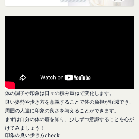
の保護に関する法律、その他関連する法令等を遵守
す。）のご利用規約（以下「本規約」といいま
ト券番号を贈ります。
するとともに、以下の方針に沿ってお客様からお預
す。）を下記の通り定めます。
有効期限は発行から10年です。
ギフト券を適用する方法:
かりした情報を取り扱い、正確性および機密性の保
本サービスをご利用される方は、ご登録される前に
持に努めます。
本規約を必ずお読みになり、本規約に同意いただく
メールに記載されたギフト券番号をご用意くださ
本文中の用語の定義は、個人情報保護法および関連
必要があります。
い。
第1条（定義）
法令によります。
ギフト券を適用する
に移動します。
本規約において、次の各号に掲げる用語の意義は、
当社が取得する情報および取得方法
ギフト券番号を入力し、
ここに適用
を選択します。
お客様から直接取得する情報
当該各号に定めるところによるものとします。
Amazonギフト券の利用方法に関しましては、Amazon の
当社は、お客様が当社のサービスの登録手続を行う
「本サービス」
カスタマーサポート(0120-999-373 / 24時間対応) までお
場合、以下の情報（以下「お客様情報」といいま
問い合わせください。Amazonギフト券細則については、
当社が提供するコミュニティポータルサイト及び連
こちら
をご確認ください。
す。）をご提供いただく場合があります。
携により利用できるすべてのサービスをいいます。
氏名、生年月日、性別、職業等プロフィールに関す
「契約者」
閉じる
る情報
本利用規約に基づく利用契約を当社と締結している
体の調子や印象は日々の積み重ねで変化します。
メールアドレス、電話番号、住所等連絡先に関する
方をいいます。
良い姿勢や歩き方を意識することで体の負担が軽減でき、
情報
「利用者」
周囲の人達に印象の良さを与えることができます。
アカウントへのアクセス者の本人確認に必要なパス
本利用規約に基づき、契約者が本サービスの利用を
まずは自分の体の癖を知り、少しずつ意識することを心が
ワード等のその他の情報
認めた特定の法人、団体、個人の第三者をいいま
けてみましょう！
入力フォームその他当社が定める方法を通じてお客
す。なお、利用者は契約者の事業のために本サービ
印象の良い歩き方check
様が入力または送信する情報
スを利用されているものとみなします。