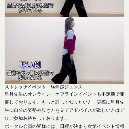
発信する場合、それらは本規約の一部を構成するも
を使用することがあります。
のとし、個別規定、追加規定又はルール等が本規約
クッキーは、ウェブサイトを利用されたときにご利
と抵触する場合には、当該個別規定、追加規定又は
用のパソコンや携帯端末に一時的にデータを保存さ
ルール等が優先されるものとします。
せるもので、これを利用することにより当社のサー
当社は、本規約を変更する必要が生じた場合には、
バに、当社サイト内におけるお客様の行動履歴(ア
会員の明示の承諾を得ることなく、本規約を変更す
クセスしたURL、コンテンツ、参照順序等)や、年
ることができるものとします。
齢や性別、職業、居住地域、位置情報等個人が特定
前項による本規約の変更をするときは、その効力発
できない属性情報(それらの組み合わせによっても
生日を定め、かつ、本規約を変更する旨及び変更後
個人が特定できないもの)を取得することがありま
の本規約の内容並びにその効力発生日を、会員に対
す。
し、本規約変更の効力発生日前に、第11条に定め
お客様がご自身に関する情報の取得を望まれない場
る方法により通知するものとします。ただし、文言
合は、ブラウザや携帯端末の設定により、クッキー
ストレッチイベント「昼伸びジェンヌ」
の修正等、会員に不利益を与えるものではない軽微
の受け取りを拒否することも可能です。なお、クッ
星月先生のオンライン・オフラインイベントも不定期で開
な変更の場合には、当該通知を省略することができ
キーの受け取りを拒否された場合、当社のサービス
催しております。もっと詳しく知りたい方、実際に星月先
ます。
の一部がご利用できなくなることがあります。
生に自分の姿勢や歩き方を見てアドバイスが欲しい方はぜ
本規約変更の効力発生日後に本サービスの利用を行
適正管理
当社は、お客様情報への不正なアクセスや漏洩等を
った場合、会員は本規約の変更に同意したものとみ
ひご参加お待ちしております。
防ぐため、セキュリティーの維持に努めます。ま
なします。
ポータル会員の皆様には、日程が決まり次第イベント情報