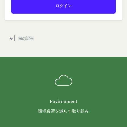
を利用したものとみなし、その場合の責任は全て当
免責
該会員に帰属するものとします。
当社は、以下の場合には、何らの責任を負いませ
第7条（会員の退会）
ん。
会員は、当社所定の退会手続の完了により、会員登
お客様ご本人が本サービスの機能又は別の手段を用
録を抹消することができます。
いて第三者に利用者情報を明らかにした場合
第8条（禁止事項）
お客様が自ら本サービス上に入力した情報等によ
前の記事
会員は、本サービスの利用に際して、以下の各号の
り、個人を識別し得る状態に至った場合
いずれかに該当する行為または該当するおそれのあ
改善
る行為を行ってはならないものとします。
当社は、利用者情報の取扱いに関する運用状況を適
本規約および法令に違反する行為、犯罪に結び
宜見直し、継続的な改善に努めるものとし、必要に
つく行為または公序良俗に反する行為
応じて、本ポリシーをお客様の事前の了承を得るこ
会員登録または登録内容の変更の際に虚偽の会
となく変更することがあります。変更後の本ポリシ
員情報を入力する行為
ーについては、当社が別途定める場合を除いて、当
本サービスの運営を妨害するおそれのある行為
社ウェブサイトでの公示後、すぐに効力が発生する
または本サービスに支障を生じさせるおそれの
ものとします。但し、法令上お客様の同意が必要と
Environment
ある行為
なるような内容の変更を行うときは、当社が定める
環境負荷を減らす取り組み
当社または第三者の財産権、プライバシー権、
方法により、お客様の同意を取得するものとしま
著作権等の知的財産権、その他の権利または利
す。
益を侵害する行為