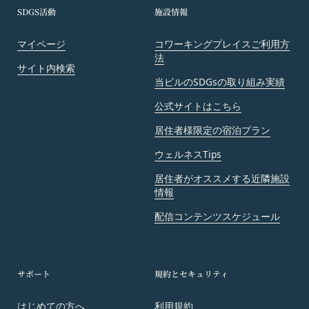
SDGS活動
施設情報
します。
第9条（当社が提供するコンテンツに関する知的財
産権等）
マイページ
コワーキングプレイスご利用方
法
本サービスを通じて会員に提供する文章、イラス
サイト内検索
ト、デザイン、写真、画像、ロゴ、アイコン、映
当ビルのSDGsの取り組み実績
像、プログラム等（以下「コンテンツ」といいま
公式サイトはこちら
す。）の著作権、商標権およびその他の知的財産権
は全て当社または当社にコンテンツの使用を許諾す
居住者様限定の宿泊プラン
る者に帰属するものであり、会員はこれらの権利を
ウェルネスTips
侵害する行為を行わないものとします。
居住者がオススメする近隣施設
目的の如何を問わず、本サービスのコンテンツその
情報
他掲載内容の全部または一部を権利者の許可なく使
用（複製、改変、転用、転送、配布、掲示、販売、
配信コンテンツスケジュール
出版など）する行為は固く禁止します。
会員は、前2項の規定に違反して第三者との間で問
題が生じた場合、自己の責任と費用においてかかる
サポート
規約とセキュリティ
問題を解決するとともに当社に何等の損害、損失ま
たは不利益等を与えないものとします。
はじめての方へ
利用規約