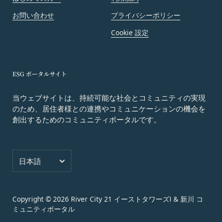
第10条（会員が提供する提供物に関する知的財産権
等）
お問い合わせ
プライバシーポリシー
当社所定の方法により会員が提供する商品レビュ
Cookie 設定
ー、画像データその他一切の提供物（以下、これら
をまとめて「提供物」といいます。）に関する知的
財産権等の権利は、従前どおり会員が保持するもの
ESG ポータルサイト
とし、当社がかかる権利を取得することはありませ
ん。
当ウェブサイトは、持続可能な社会とコミュニティの実現
前項にかかわらず、会員は当社に対し、提供物に関
のため、居住者様との連携やコミュニケーションの機会を
し、無償、地域無限定、非独占的、サブライセンス
創出するためのコミュニティポータルです。
可能かつ譲渡可能な使用、複製、配布、派生著作物
の作成、表示および実行（以下「使用等」といいま
す。）に関する権利を付与するものとします。
言語
日本語
会員は、提供物について、自らが使用等についての
適法な権利を有していることおよび提供物が第三者
の権利を侵害していないことについて保証するもの
Copyright © 2026
River City 21 イーストタワーズⅠ & 新川 コ
とします。
ミュニティポータル
会員は、当社および当社から提供物の権利を承継し