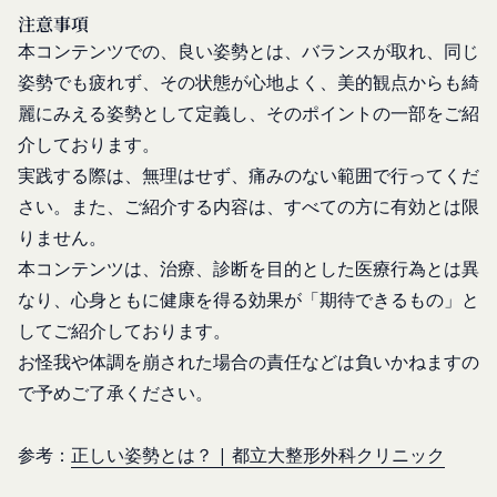
係者であると当社が判断した場合
組織再編、合併または譲渡に際し、当社が取得した
注意事項
反社会的勢力等（暴力団、暴力団員、右翼団
個人情報の全部または一部を関係者に移転すること
本コンテンツでの、良い姿勢とは、バランスが取れ、同じ
体、反社会的勢力、その他これに準ずるものを
があります。
姿勢でも疲れず、その状態が心地よく、美的観点からも綺
意味します。以下同じ。）であるまたは資金提
委託先等の管理
麗にみえる姿勢として定義し、そのポイントの一部をご紹
当社は、業務を委託するため委託先にお客様情報を
供その他を通じて反社会的勢力等の維持、運営
介しております。
提供または開示する場合、当該委託先に対し、適切
もしくは経営に協力もしくは関与する等反社会
実践する際は、無理はせず、痛みのない範囲で行ってくだ
な取扱いおよび保護を行わせ、第三者への開示・提
的勢力等との何らかの交流もしくは関係を行っ
供および当社の提供目的以外の目的での利用を行わ
ていると当社が判断した場合
さい。また、ご紹介する内容は、すべての方に有効とは限
ないよう適切に管理および監督します。
その他会員登録が適当でないと当社が判断した
りません。
開示・訂正等
場合
本コンテンツは、治療、診断を目的とした医療行為とは異
お客様がご自身の個人情報の内容を確認、訂正また
第5条（登録内容の変更）
なり、心身ともに健康を得る効果が「期待できるもの」と
は利用停止を希望される場合には、個人情報保護法
会員は、登録情報の内容の全部または一部に関して
してご紹介しております。
その他の法令により当社が義務を負う範囲におい
変更が生じた場合、直ちに当社所定の方法により登
お怪我や体調を崩された場合の責任などは負いかねますの
て、速やかに対応させていただきます。
録内容を変更する手続きを行うものとします。
なお、かかる場合には、本人確認をさせていただく
会員が前項に定める変更手続きを行わなかった場合
で予めご了承ください。
場合があります。
には、既に登録済みの情報に基づく処理を適正・有
お問い合わせ
効なものとすることをあらかじめ承諾します。
参考：
正しい姿勢とは？ | 都立大整形外科クリニック
開示等のご希望、ご意見、ご質問、苦情のお申し出
会員が本条第１項に定める変更手続きを行わなかっ
その他個人情報の取り扱いに関するお問い合わせ