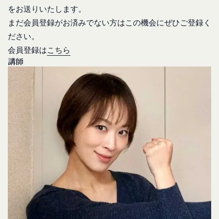
た、当社は、当社の通常の事業運営に照らして当社
当社が提供する本サービス以外のサービス又は提携
をお送りいたします。
が不要と判断した場合、お客様から取得したお客様
パートナーが提供するサービスについては、各サー
まだ会員登録がお済みでない方はこの機会にぜひご登録く
情報を安全かつ合理的な方法で消去します。
ビスに定められる利用規約等に従ってご利用くださ
ださい。
第三者への提供等
い。
会員登録は
こちら
当社は、以下の場合、お客様情報を第三者と共有す
本契約において使用される以下の各用語は各々以下
講師
ることがあります。（以下、当社がお客様情報を提
に定める意味を有します。
供した相手方を「提供先」といいます。）
第3条（提供されるサービス）
お客様の同意を得た場合
当社が提供する本サービスは、次の各号に掲げるサ
当社は、お客様の同意を得た場合、お客様情報（個
ービスとします。
人情報の場合もあります。）を第三者である会社、
コミュニティポータルサイトが提供する情報サ
組織、個人に提供することがあります。
ービス
第三者サービス提供者との共有
前各号に付随する各種サービス
支払処理、データ分析、メール送信、ホスティング
当社は、前項各号に定めるサービスの内容を変更す
サービス、カスタマーサービスなどを当社の代理で
ることができるものとします。
第4条（会員登録）
行うサービスを提供する第三者、または、当社のマ
会員登録手続きは、本サービスの会員登録ページか
ーケティングのサポートを行う第三者に対して、お
ら当社の指定する方法に従い、会員登録を希望する
客様情報を提供することがあります。
本人が行うものとします。当社に対して会員登録の
外部サービスとの連携のための共有