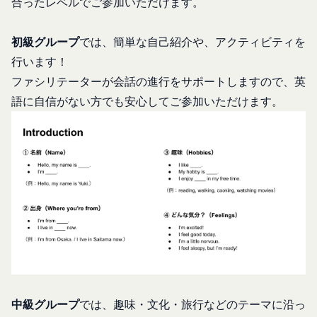
合ったレベルでご参加いただけます。
利用者自身が追加、変更を行った場合の当該情報を
には当社のサービスの一部が利用できなくなくなる
いいます。
ことがあります。
お客様のアクションに関する情報
「アカウント」
初級グループ
では、簡単な自己紹介や、アクティビティを
お客様が、当社のサービスを利用する際、直接当社
各会員が保有する、本サービスの利用に関する権利
行います！
に提供した情報および当社のサービスを提供してい
の総体をいいます。
ファシリテーターが会話の進行をサポートしますので、英
る第三者サービス提供者を通じて提供した情報を、
「パスワード」
語に自信がない方でも安心してご参加いただけます。
当社は取得・保管することがあります。お客様のサ
登録情報と組み合わせて、会員とその他の者とを識
ービスご利用状況、他の利用者との交流に関する情
別するために用いられる符号をいいます。
報も取得することがあります。
「提携パートナー」
外部サービスとの連携により取得する情報
当社との間で締結する契約に基づき、本サービスと
外部サービスでお客様が利用するIDおよびその他
提携するサービス（以下「提携サービス」といいま
外部サービスのプライバシー設定によりお客様が提
す。）を提供し、又はその運営を行う者をいいま
携先に開示を認めた情報を取得することがありま
す。
す。
第2条（総則・適用範囲）
取得した個人情報等の利用目的
本規約は、会員と当社間において本サービスの利用
当社は、お客様からご提供いただいたお客様情報
に関し適用され、登録手続き完了後の本サービスの
を、当社各サービスの利用規約において定める利用
提供条件及び当社と会員との権利義務関係を定める
目的の範囲内で利用します。
ものです。
中級グループ
では、趣味・文化・旅行などのテーマに沿っ
Cookie（クッキー）について