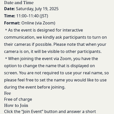
Date and Time
当社は、管理担当役員を利用者情報管理責任者と
よびパスワードの一致を確認した場合、当該お客様
Date:
Saturday, July 19, 2025
し、利用者情報の適正な管理及び継続的な改善を実
IDおよびパスワードに基づく会員が、本サービス
施します。
Time:
11:00–11:40 (JST)
を利用したものとみなし、その場合の責任は全て当
免責
Format:
Online (via Zoom)
該会員に帰属するものとします。
当社は、以下の場合には、何らの責任を負いませ
＊
As the event is designed for interactive
第7条（会員の退会）
ん。
会員は、当社所定の退会手続の完了により、会員登
communication, we kindly ask participants to turn on
お客様ご本人が本サービスの機能又は別の手段を用
録を抹消することができます。
their cameras if possible. Please note that when your
いて第三者に利用者情報を明らかにした場合
第8条（禁止事項）
camera is on, it will be visible to other participants.
お客様が自ら本サービス上に入力した情報等によ
会員は、本サービスの利用に際して、以下の各号の
＊When joining the event via Zoom, you have the
り、個人を識別し得る状態に至った場合
いずれかに該当する行為または該当するおそれのあ
改善
option to change the name that is displayed on
る行為を行ってはならないものとします。
当社は、利用者情報の取扱いに関する運用状況を適
screen. You are not required to use your real name, so
本規約および法令に違反する行為、犯罪に結び
宜見直し、継続的な改善に努めるものとし、必要に
つく行為または公序良俗に反する行為
please feel free to set the name you would like to use
応じて、本ポリシーをお客様の事前の了承を得るこ
会員登録または登録内容の変更の際に虚偽の会
during the event before joining.
となく変更することがあります。変更後の本ポリシ
員情報を入力する行為
Fee
ーについては、当社が別途定める場合を除いて、当
本サービスの運営を妨害するおそれのある行為
Free of charge
社ウェブサイトでの公示後、すぐに効力が発生する
How to Join
または本サービスに支障を生じさせるおそれの
ものとします。但し、法令上お客様の同意が必要と
Click the “Join Event” button and answer a short
ある行為