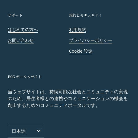
利用上の注意およびその他当社から会員に対す
る連絡事項等の通知
サポート
規約とセキュリティ
当社の商品、サービス、ウェブサイト、コンテ
ンツおよび広告の開発、提供、メンテナンスお
はじめての方へ
利用規約
よび向上
個人を識別できない形式に加工した上での統計
お問い合わせ
プライバシーポリシー
データの作成
Cookie 設定
お客さまアンケートの実施
ポイント加算およびポイント交換
マーケティング調査、統計、分析
ESG ポータルサイト
システムメンテナンス、不具合への対応
技術サポートの提供、会員からの問い合わせ対
当ウェブサイトは、持続可能な社会とコミュニティの実現
応
のため、居住者様との連携やコミュニケーションの機会を
本規約その他当社が会員との間で定める規約に
創出するためのコミュニティポータルです。
違反する行為に対する対応
第13条（サービスの変更・廃止）
当社は、本サービスの運営管理にあたって、以下各
言語
号のいずれかの場合には、会員へ事前の通知、承諾
日本語
なく、本サービスを変更・停止または中止できるも