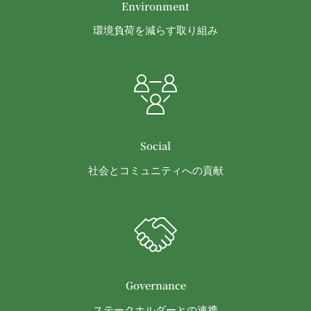
の権利を侵害していないことについて保証するもの
Environment
とします。
環境負荷を減らす取り組み
会員は、当社および当社から提供物の権利を承継し
または使用許諾を受けた第三者に対して、著作者人
格権を行使しないことをあらかじめ承諾するものと
します。
第11条（通知・連絡）
当社は、本サービスの利用に関して、書面の送付、
電子メールの送信、当社ウェブサイト上における掲
Social
示その他当社が適当と認める方法により会員に通知
社会とコミュニティへの貢献
を行うことができるものとし、会員はこれに同意す
るものとします。
当社は、前項に定める通知を書面の送付、電子メー
ルの送信によって行う場合、会員が申込時（変更手
続きを行った場合は、当該変更時とします。）に届
け出た連絡先に対して通知を行えば足りるものと
し、当該通知は通常到達すべき時に会員に到達した
Governance
ものとみなします。
ステークホルダーとの連携