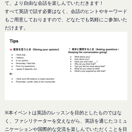
当社が、当社ウェブサイト上に本サービスに関する
当社は、お客様にとってより使いやすく、より価値
て、より自由な会話を楽しんでいただきます！
個別規定や追加規定を掲載する場合、又は第11条
ある情報を提供するためにCookie(以下「クッキ
すべて英語で話す必要はなく、会話のヒントやキーワード
に定める方法により本サービスに関するルール等を
ー」といいます。これに類似の技術を含みます。)
もご用意しておりますので、どなたでも気軽にご参加いた
発信する場合、それらは本規約の一部を構成するも
を使用することがあります。
だけます。
のとし、個別規定、追加規定又はルール等が本規約
クッキーは、ウェブサイトを利用されたときにご利
と抵触する場合には、当該個別規定、追加規定又は
用のパソコンや携帯端末に一時的にデータを保存さ
ルール等が優先されるものとします。
せるもので、これを利用することにより当社のサー
当社は、本規約を変更する必要が生じた場合には、
バに、当社サイト内におけるお客様の行動履歴(ア
会員の明示の承諾を得ることなく、本規約を変更す
クセスしたURL、コンテンツ、参照順序等)や、年
ることができるものとします。
齢や性別、職業、居住地域、位置情報等個人が特定
前項による本規約の変更をするときは、その効力発
できない属性情報(それらの組み合わせによっても
生日を定め、かつ、本規約を変更する旨及び変更後
個人が特定できないもの)を取得することがありま
の本規約の内容並びにその効力発生日を、会員に対
す。
し、本規約変更の効力発生日前に、第11条に定め
お客様がご自身に関する情報の取得を望まれない場
る方法により通知するものとします。ただし、文言
合は、ブラウザや携帯端末の設定により、クッキー
の修正等、会員に不利益を与えるものではない軽微
※本イベントは英語のレッスンを目的としたものではな
の受け取りを拒否することも可能です。なお、クッ
な変更の場合には、当該通知を省略することができ
く、ファシリテーターを交えながら、英語を通じたコミュ
キーの受け取りを拒否された場合、当社のサービス
ます。
の一部がご利用できなくなることがあります。
ニケーションや国際的な交流を楽しんでいただくことを目