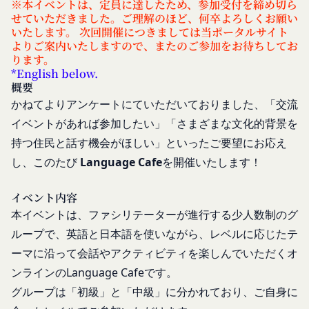
※本イベントは、定員に達したため、参加受付を締め切ら
ワード等のその他の情報
認めた特定の法人、団体、個人の第三者をいいま
せていただきました。ご理解のほど、何卒よろしくお願い
入力フォームその他当社が定める方法を通じてお客
いたします。
次回開催につきましては当ポータルサイト
す。なお、利用者は契約者の事業のために本サービ
様が入力または送信する情報
よりご案内いたしますので、またのご参加をお待ちしてお
スを利用されているものとみなします。
ります。
当社が各サービスにおいて取得すると定めた情報
「会員」
*English below.
端末情報
本規約の内容の全てを承認いただいた上、本サービ
概要
お客様が、端末または携帯端末上で当社のサービス
ス所定の手続きに従い会員登録を申請し、当社がこ
かねてよりアンケートにていただいておりました、「交流
を利用する場合、当社は、端末識別子およびIPアド
れを承認した特定の法人、団体、個人をいいます。
イベントがあれば参加したい」「さまざまな文化的背景を
レスを取得する場合があります。また、当社は、お
「登録希望者」
持つ住民と話す機会がほしい」といったご要望にお応え
客様が端末に関連付けた名前、端末の種類、電話番
本サービスの利用を希望する法人、団体、個人をい
し、このたび
Language Cafe
を開催いたします！
号、国、およびユーザー名、もしくはメールアドレ
います。
スなど、お客様が提供することを選択したその他の
「会員登録」
あらゆる情報を取得する場合があります。
イベント内容
第4条に規定する方法に従って、登録希望者が行う
位置情報
本イベントは、ファシリテーターが進行する少人数制のグ
本サービスの利用登録をいいます。
お客様が、端末または携帯端末上で当社のサービス
ループで、英語と日本語を使いながら、レベルに応じたテ
「登録情報」
を利用し、そこで位置情報を提供することを認めた
ーマに沿って会話やアクティビティを楽しんでいただくオ
登録希望者及び利用者が会員登録時に登録した当社
場合、当社は、お客様の位置情報を取得することが
ンラインのLanguage Cafeです。
が定める情報、本サービス利用中に当社が必要と判
あります。通常はお客様のブラウザや端末の設定に
グループは「初級」と「中級」に分かれており、ご自身に
断して登録を求めた情報及びこれらの情報について
より無効にすることができますが、無効にした場合