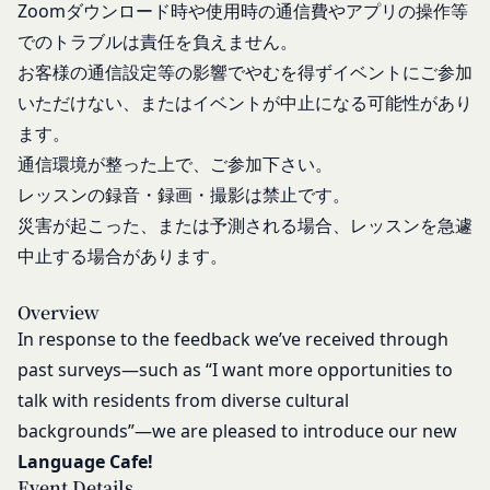
会員登録の申請に虚偽の事項が含まれている場
Zoomダウンロード時や使用時の通信費やアプリの操作等
と判断する場合、お客様情報の全部または一部を開
合
示することがあります。
でのトラブルは責任を負えません。
過去に当社との契約に違反した者またはその関
売却または合併
お客様の通信設定等の影響でやむを得ずイベントにご参加
係者であると当社が判断した場合
組織再編、合併または譲渡に際し、当社が取得した
いただけない、またはイベントが中止になる可能性があり
反社会的勢力等（暴力団、暴力団員、右翼団
個人情報の全部または一部を関係者に移転すること
ます。
体、反社会的勢力、その他これに準ずるものを
があります。
通信環境が整った上で、ご参加下さい。
意味します。以下同じ。）であるまたは資金提
委託先等の管理
レッスンの録音・録画・撮影は禁止です。
当社は、業務を委託するため委託先にお客様情報を
供その他を通じて反社会的勢力等の維持、運営
提供または開示する場合、当該委託先に対し、適切
もしくは経営に協力もしくは関与する等反社会
災害が起こった、または予測される場合、レッスンを急遽
な取扱いおよび保護を行わせ、第三者への開示・提
的勢力等との何らかの交流もしくは関係を行っ
中止する場合があります。
供および当社の提供目的以外の目的での利用を行わ
ていると当社が判断した場合
ないよう適切に管理および監督します。
その他会員登録が適当でないと当社が判断した
Overview
開示・訂正等
場合
In response to the feedback we’ve received through
お客様がご自身の個人情報の内容を確認、訂正また
第5条（登録内容の変更）
past surveys—such as “I want more opportunities to
は利用停止を希望される場合には、個人情報保護法
会員は、登録情報の内容の全部または一部に関して
talk with residents from diverse cultural
その他の法令により当社が義務を負う範囲におい
変更が生じた場合、直ちに当社所定の方法により登
backgrounds”—we are pleased to introduce our new
て、速やかに対応させていただきます。
録内容を変更する手続きを行うものとします。
Language Cafe!
なお、かかる場合には、本人確認をさせていただく
会員が前項に定める変更手続きを行わなかった場合
Event Details