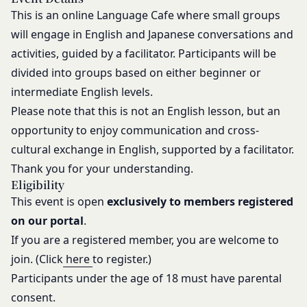
場合があります。
には、既に登録済みの情報に基づく処理を適正・有
This is an online Language Cafe where small groups
お問い合わせ
効なものとすることをあらかじめ承諾します。
開示等のご希望、ご意見、ご質問、苦情のお申し出
will engage in English and Japanese conversations and
会員が本条第１項に定める変更手続きを行わなかっ
その他個人情報の取り扱いに関するお問い合わせ
たことにより生じた損害について、当社は一切責任
activities, guided by a facilitator. Participants will be
は、下記の窓口までお願いいたします。
を負いません。
divided into groups based on either beginner or
メールによるお問い合わせ
第6条（IDおよびパスワードの管理）
intermediate English levels.
営業時間内に順次回答いたします。
会員は、会員登録等の際に会員本人が設定し、承
Please note that this is not an English lesson, but an
お問い合わせ内容によっては回答にお時間をいただ
認・登録されたお客様IDおよびパスワードの利
く場合や、ご返答できない場合がございます。あら
opportunity to enjoy communication and cross-
用、管理について一切の責任を負うものとします。
かじめご了承いただきますようお願い致します。
cultural exchange in English, supported by a facilitator.
会員は、お客様IDおよびパスワードの第三者への
「@goyoh.jp」を含むメールアドレスから受信でき
Thank you for your understanding.
譲渡、承継、名義変更、貸与、開示又は漏洩しては
るよう、あらかじめご設定ください。
Eligibility
ならないものとします。
メールによるお問い合わせについて、お客さまの個
This event is open
exclusively to members registered
会員のお客様IDおよびパスワードの使用上の過失
人情報保護のため、SSL通信を使用しております。
on our portal
.
または第三者による不正使用等に起因する損害につ
お客さまがお使いのブラウザがSSL通信非対応の場
いて、当社は一切責任を負わないものとします。
If you are a registered member, you are welcome to
合には、このお問い合わせフォームは利用できませ
会員のお客様IDおよびパスワードの失念に起因す
join. (Click
here
to register.)
んので、その場合にはお電話でのお問い合わせをお
る損害について、当社は一切の責任を負わないもの
Participants under the age of 18 must have parental
願いいたします。
とします。
consent.
組織・体制
当社は、当社所定の方法により会員のお客様IDお