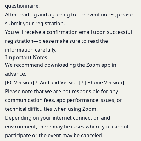
なるような内容の変更を行うときは、当社が定める
当社または第三者の財産権、プライバシー権、
questionnaire.
方法により、お客様の同意を取得するものとしま
著作権等の知的財産権、その他の権利または利
After reading and agreeing to the event notes, please
す。
益を侵害する行為
その他の注意事項
submit your registration.
当社または第三者を誹謗、中傷する行為
当社が提供するサービスは、当社が管理するサービ
You will receive a confirmation email upon successful
当社もしくは第三者に対して、迷惑、不利益ま
ス以外のサービスへのリンクを含む場合があり、こ
registration—please make sure to read the
たは損害を与える行為
れら外部サービスにおける内容や利用者情報の保護
information carefully.
お客様IDおよびパスワードを不正に使用する行
については、当社は一切責任を負いません。
Important Notes
為
発効日：2021年9月1日
We recommend downloading the Zoom app in
同業者の再販など、営利目的で商品等を購入す
advance.
る行為
閉じる
[
PC Version
] / [
Android Version
] / [
iPhone Version
]
その他、当社が不適切と判断する行為
Please note that we are not responsible for any
会員の行為が本規約に違反すると当社が判断した場
communication fees, app performance issues, or
合、当社は、通知または催告をすることなく、当該
会員の登録の抹消、当社が提供する一切のサービス
technical difficulties when using Zoom.
の利用禁止、停止、本サービス上に公開した提供物
Depending on your internet connection and
（本規約第10条3項で定義します。）の削除その他
environment, there may be cases where you cannot
の必要な措置を講じることができるものとします。
participate or the event may be canceled.
当社が前項に定める措置を講じた場合において、当