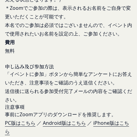
ーケティングのサポートを行う第三者に対して、お
ら当社の指定する方法に従い、会員登録を希望する
＊
Zoomでご参加の際は、表示されるお名前をご自身で変
客様情報を提供することがあります。
本人が行うものとします。当社に対して会員登録の
更いただくことが可能です。
外部サービスとの連携のための共有
申し込みが行われた場合には、登録手続きにおいて
当社は、Facebook、Googleアカウント、Twitter
本名でのご参加は必須ではございませんので、イベント内
氏名等を入力された本人が当該申し込みを行ったも
その他の外部サービスとの連携または外部サービス
で使用されたいお名前を設定の上、ご参加ください。
のとみなします。
を利用した認証にあたり、当該外部サービス運営会
費用
当社は、会員登録を申請した者が以下の各号のいず
社にお客様情報を提供することがあります。
無料
れかの事由に該当する場合は、登録を拒否すること
法律上の理由
があります。
お客様の居住国内外において、法律、規則、法的手
申し込み及び参加方法
当社に提供された登録情報の全部又は一部につ
段または公的もしくは政府機関からの要求により、
「イベントに参加」ボタンから簡単なアンケートにお答え
き虚偽、誤記又は記載漏れがあった場合
当社がお客様情報の全部または一部を開示すること
いただき、注意事項をご確認のうえ送信ください。
当該登録希望者が、本サービス又は当社が提供
が必要になる場合があります。
送信後に送られる参加受付完了メールの内容をご確認くだ
するその他のサービスの利用に際して、過去に
当社は、国家安全保障、法の執行またはその他の交
アカウント削除等の利用停止措置を受けたこと
さい。
易の実現のために必要または適切であると判断した
注意事項
があり、又は現在受けている場合
場合、お客様情報の全部または一部を公開すること
事前にZoomアプリのダウンロードを推奨します。
未成年者、成年被後見人、被保佐人又は被補助
があります。
人のいずれかであって、法定代理人、後見人､保
PC版はこちら
／
Android版はこちら
／
iPhone版はこち
当社は、当社の利用規約の執行、当社の運営または
佐人又は補助人の同意等を得ていなかった場合
ら
お客様の保護のために、開示が合理的に必要である