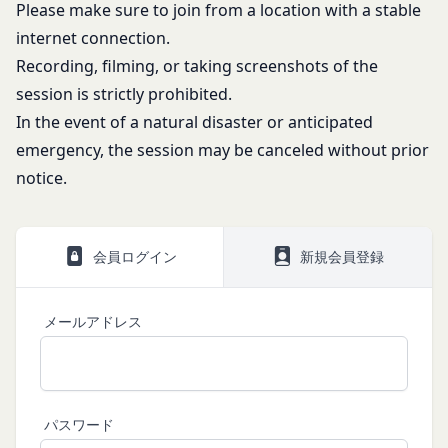
Please make sure to join from a location with a stable
社は、会員に対し、当該措置を講じた理由を開示す
internet connection.
る義務及び当該措置により会員に生じた損害を賠償
Recording, filming, or taking screenshots of the
する義務並びにその他一切の義務を負わないものと
session is strictly prohibited.
します。
第9条（当社が提供するコンテンツに関する知的財
In the event of a natural disaster or anticipated
産権等）
emergency, the session may be canceled without prior
本サービスを通じて会員に提供する文章、イラス
notice.
ト、デザイン、写真、画像、ロゴ、アイコン、映
像、プログラム等（以下「コンテンツ」といいま
す。）の著作権、商標権およびその他の知的財産権
会員ログイン
新規会員登録
は全て当社または当社にコンテンツの使用を許諾す
る者に帰属するものであり、会員はこれらの権利を
侵害する行為を行わないものとします。
メールアドレス
目的の如何を問わず、本サービスのコンテンツその
他掲載内容の全部または一部を権利者の許可なく使
用（複製、改変、転用、転送、配布、掲示、販売、
出版など）する行為は固く禁止します。
パスワード
会員は、前2項の規定に違反して第三者との間で問