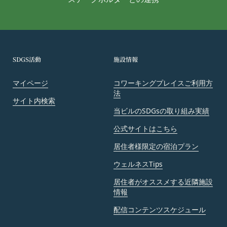
当社は、本条第１項の通知を当社ウェブサイト上に
おける掲示の方法によって行う場合、当該通知が当
社ウェブサイト上に掲示され、会員が当社ウェブサ
イトにアクセスすることによって当該通知を閲覧す
ることが可能となったときをもって会員への通知が
SDGS活動
施設情報
完了したものとみなします。
第12条（取得情報の取り扱い）
マイページ
コワーキングプレイスご利用方
当社は、会員が本サービスの登録その他一切の利用
法
の過程において、当社が取得した情報の取り扱い
サイト内検索
当ビルのSDGsの取り組み実績
は、プライバシーポリシーの定めによるものとし、
会員は、プライバシーポリシーの定めに従い、当社
公式サイトはこちら
が会員から取得した情報を取り扱うことについて、
居住者様限定の宿泊プラン
承諾したものとします。
当社は取得した会員情報を下記の目的に利用するこ
ウェルネスTips
とがあります。
居住者がオススメする近隣施設
本サービスへのログイン時における本人確認
情報
メールマガジンおよび広告等の情報配信並びに
配信コンテンツスケジュール
その成果確認