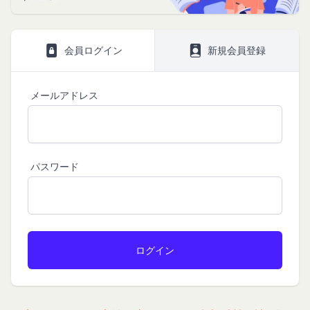
株式会社GOYOH（以下「当社」といいます。）
株式会社GOYOHが運営するコミュニティポータル
Amazon.co.jpで使えるデジタル商品券です。
は、当社が運営する各サービスにおいて、個人情報
サイトサービス（以下「本サービス」といいま
会員情報に登録されているメールアドレス宛にギフ
会員ログイン
新規会員登録
の保護に関する法律、その他関連する法令等を遵守
す。）のご利用規約（以下「本規約」といいま
ト券番号を贈ります。
するとともに、以下の方針に沿ってお客様からお預
す。）を下記の通り定めます。
有効期限は発行から10年です。
ギフト券を適用する方法:
かりした情報を取り扱い、正確性および機密性の保
本サービスをご利用される方は、ご登録される前に
メールアドレス
持に努めます。
本規約を必ずお読みになり、本規約に同意いただく
メールに記載されたギフト券番号をご用意くださ
本文中の用語の定義は、個人情報保護法および関連
必要があります。
い。
第1条（定義）
法令によります。
ギフト券を適用する
に移動します。
本規約において、次の各号に掲げる用語の意義は、
当社が取得する情報および取得方法
ギフト券番号を入力し、
ここに適用
を選択します。
お客様から直接取得する情報
パスワード
当該各号に定めるところによるものとします。
Amazonギフト券の利用方法に関しましては、Amazon の
当社は、お客様が当社のサービスの登録手続を行う
「本サービス」
カスタマーサポート(0120-999-373 / 24時間対応) までお
場合、以下の情報（以下「お客様情報」といいま
問い合わせください。Amazonギフト券細則については、
当社が提供するコミュニティポータルサイト及び連
こちら
をご確認ください。
す。）をご提供いただく場合があります。
携により利用できるすべてのサービスをいいます。
氏名、生年月日、性別、職業等プロフィールに関す
「契約者」
閉じる
る情報
本利用規約に基づく利用契約を当社と締結している
メールアドレス、電話番号、住所等連絡先に関する
方をいいます。
情報
「利用者」
アカウントへのアクセス者の本人確認に必要なパス
本利用規約に基づき、契約者が本サービスの利用を