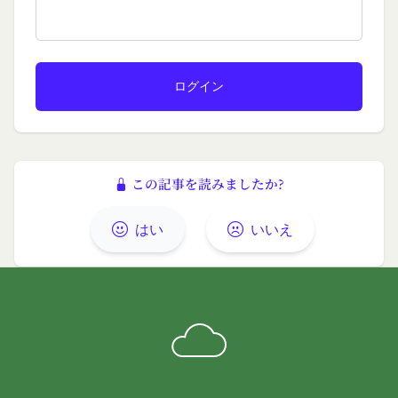
題が生じた場合、自己の責任と費用においてかかる
問題を解決するとともに当社に何等の損害、損失ま
たは不利益等を与えないものとします。
第10条（会員が提供する提供物に関する知的財産権
等）
当社所定の方法により会員が提供する商品レビュ
ー、画像データその他一切の提供物（以下、これら
をまとめて「提供物」といいます。）に関する知的
財産権等の権利は、従前どおり会員が保持するもの
この記事を読みましたか?
とし、当社がかかる権利を取得することはありませ
ん。
はい
いいえ
前項にかかわらず、会員は当社に対し、提供物に関
し、無償、地域無限定、非独占的、サブライセンス
可能かつ譲渡可能な使用、複製、配布、派生著作物
の作成、表示および実行（以下「使用等」といいま
す。）に関する権利を付与するものとします。
会員は、提供物について、自らが使用等についての
適法な権利を有していることおよび提供物が第三者