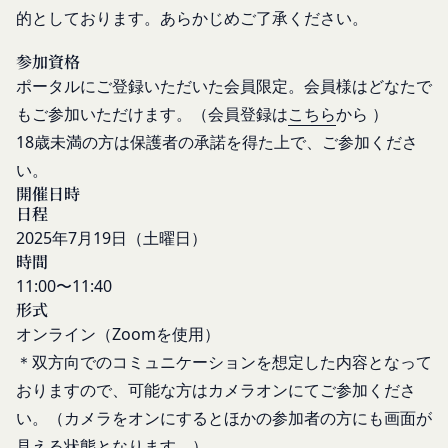
本規約変更の効力発生日後に本サービスの利用を行
適正管理
的としております。あらかじめご了承ください。
当社は、お客様情報への不正なアクセスや漏洩等を
った場合、会員は本規約の変更に同意したものとみ
防ぐため、セキュリティーの維持に努めます。ま
なします。
参加資格
た、当社は、当社の通常の事業運営に照らして当社
当社が提供する本サービス以外のサービス又は提携
ポータルにご登録いただいた会員限定。会員様はどなたで
が不要と判断した場合、お客様から取得したお客様
パートナーが提供するサービスについては、各サー
もご参加いただけます。（会員登録は
こちら
から ）
情報を安全かつ合理的な方法で消去します。
ビスに定められる利用規約等に従ってご利用くださ
18歳未満の方は保護者の承諾を得た上で、ご参加くださ
第三者への提供等
い。
い。
当社は、以下の場合、お客様情報を第三者と共有す
本契約において使用される以下の各用語は各々以下
開催日時
ることがあります。（以下、当社がお客様情報を提
に定める意味を有します。
日程
供した相手方を「提供先」といいます。）
第3条（提供されるサービス）
2025年7月19日（土曜日）
お客様の同意を得た場合
当社が提供する本サービスは、次の各号に掲げるサ
時間
当社は、お客様の同意を得た場合、お客様情報（個
ービスとします。
11:00〜11:40
人情報の場合もあります。）を第三者である会社、
コミュニティポータルサイトが提供する情報サ
形式
組織、個人に提供することがあります。
ービス
オンライン（Zoomを使用）
第三者サービス提供者との共有
前各号に付随する各種サービス
＊双方向でのコミュニケーションを想定した内容となって
支払処理、データ分析、メール送信、ホスティング
当社は、前項各号に定めるサービスの内容を変更す
おりますので、可能な方はカメラオンにてご参加くださ
サービス、カスタマーサービスなどを当社の代理で
ることができるものとします。
い。（カメラをオンにするとほかの参加者の方にも画面が
第4条（会員登録）
行うサービスを提供する第三者、または、当社のマ
見える状態となります。）
会員登録手続きは、本サービスの会員登録ページか