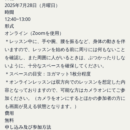
申し込みが行われた場合には、登録手続きにおいて
2025年7月28日（月曜日）
当社は、Facebook、Googleアカウント、Twitter
氏名等を入力された本人が当該申し込みを行ったも
時間
その他の外部サービスとの連携または外部サービス
のとみなします。
12:40~13:00
を利用した認証にあたり、当該外部サービス運営会
形式
当社は、会員登録を申請した者が以下の各号のいず
社にお客様情報を提供することがあります。
オンライン（Zoomを使用）
れかの事由に該当する場合は、登録を拒否すること
法律上の理由
があります。
＊レッスン中に、手や腕、腰を振るなど、身体の動きを伴
お客様の居住国内外において、法律、規則、法的手
当社に提供された登録情報の全部又は一部につ
いますので、レッスンを始める前に周りには何もないこと
段または公的もしくは政府機関からの要求により、
き虚偽、誤記又は記載漏れがあった場合
を確認し、また周囲に人がいるときは、ぶつかったりしな
当社がお客様情報の全部または一部を開示すること
当該登録希望者が、本サービス又は当社が提供
が必要になる場合があります。
いように、十分なスペースを確保してください。
するその他のサービスの利用に際して、過去に
当社は、国家安全保障、法の執行またはその他の交
＊スペースの目安：ヨガマット1枚分程度
アカウント削除等の利用停止措置を受けたこと
易の実現のために必要または適切であると判断した
＊オンラインレッスンは双方向でのレッスンを想定した内
があり、又は現在受けている場合
場合、お客様情報の全部または一部を公開すること
容となっておりますので、可能な方はカメラオンにてご参
未成年者、成年被後見人、被保佐人又は被補助
があります。
加ください。（カメラをオンにするとほかの参加者の方に
人のいずれかであって、法定代理人、後見人､保
当社は、当社の利用規約の執行、当社の運営または
も画面が見える状態となります。）
佐人又は補助人の同意等を得ていなかった場合
お客様の保護のために、開示が合理的に必要である
費用
会員登録の申請に虚偽の事項が含まれている場
と判断する場合、お客様情報の全部または一部を開
無料
合
示することがあります。
申し込み及び参加方法
過去に当社との契約に違反した者またはその関