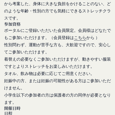
から考案した、身体に大きな負担をかけることのない、ど
た、当社は、当社の通常の事業運営に照らして当社
当社が提供する本サービス以外のサービス又は提携
のような年齢・性別の方でも気軽にできるストレッチクラ
が不要と判断した場合、お客様から取得したお客様
パートナーが提供するサービスについては、各サー
スです。
情報を安全かつ合理的な方法で消去します。
ビスに定められる利用規約等に従ってご利用くださ
参加資格
第三者への提供等
い。
当社は、以下の場合、お客様情報を第三者と共有す
ポータルにご登録いただいた会員限定。会員様はどなたで
本契約において使用される以下の各用語は各々以下
ることがあります。（以下、当社がお客様情報を提
もご参加いただけます。（会員登録は
こちら
から ）
に定める意味を有します。
供した相手方を「提供先」といいます。）
第3条（提供されるサービス）
性別問わず、運動が苦手な方も、大歓迎ですので、安心し
お客様の同意を得た場合
当社が提供する本サービスは、次の各号に掲げるサ
てご参加いただけます。
当社は、お客様の同意を得た場合、お客様情報（個
ービスとします。
着替えの必要なくご参加いただけますが、動きやすい服装
人情報の場合もあります。）を第三者である会社、
コミュニティポータルサイトが提供する情報サ
ですとよりストレッチをお楽しみいただけます。
組織、個人に提供することがあります。
ービス
タオル、飲み物は必要に応じてご用意ください。
第三者サービス提供者との共有
前各号に付随する各種サービス
妊娠中の方、または妊娠の可能性がある方はご参加いただ
支払処理、データ分析、メール送信、ホスティング
当社は、前項各号に定めるサービスの内容を変更す
けません。
サービス、カスタマーサービスなどを当社の代理で
ることができるものとします。
第4条（会員登録）
行うサービスを提供する第三者、または、当社のマ
小学生以下の参加者の方は保護者の方の同伴が必要となり
会員登録手続きは、本サービスの会員登録ページか
ーケティングのサポートを行う第三者に対して、お
ます。
ら当社の指定する方法に従い、会員登録を希望する
客様情報を提供することがあります。
開催日時
本人が行うものとします。当社に対して会員登録の
日程
外部サービスとの連携のための共有