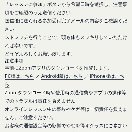
売却または合併
「レッスンに参加」ボタンから希望日時を選択し、注意事
係者であると当社が判断した場合
組織再編、合併または譲渡に際し、当社が取得した
項をご確認のうえ送信ください
反社会的勢力等（暴力団、暴力団員、右翼団
個人情報の全部または一部を関係者に移転すること
送信後に送られる参加受付完了メールの内容をご確認くだ
体、反社会的勢力、その他これに準ずるものを
があります。
意味します。以下同じ。）であるまたは資金提
さい
委託先等の管理
当社は、業務を委託するため委託先にお客様情報を
供その他を通じて反社会的勢力等の維持、運営
ストレッチを行うことで、頭も体もスッキリしていただけ
提供または開示する場合、当該委託先に対し、適切
もしくは経営に協力もしくは関与する等反社会
れば幸いです。
な取扱いおよび保護を行わせ、第三者への開示・提
的勢力等との何らかの交流もしくは関係を行っ
どうぞよろしくお願い致します。
供および当社の提供目的以外の目的での利用を行わ
ていると当社が判断した場合
注意事項
ないよう適切に管理および監督します。
その他会員登録が適当でないと当社が判断した
事前にZoomアプリのダウンロードを推奨します。
開示・訂正等
場合
PC版はこちら
／
Android版はこちら
／
iPhone版はこち
お客様がご自身の個人情報の内容を確認、訂正また
第5条（登録内容の変更）
ら
は利用停止を希望される場合には、個人情報保護法
会員は、登録情報の内容の全部または一部に関して
Zoomダウンロード時や使用時の通信費やアプリの操作等
その他の法令により当社が義務を負う範囲におい
変更が生じた場合、直ちに当社所定の方法により登
て、速やかに対応させていただきます。
録内容を変更する手続きを行うものとします。
でのトラブルは責任を負えません。
なお、かかる場合には、本人確認をさせていただく
会員が前項に定める変更手続きを行わなかった場合
オンラインレッスン中の事故やケガ等は一切責任を負えま
場合があります。
には、既に登録済みの情報に基づく処理を適正・有
せん。ご注意ください。
お問い合わせ
効なものとすることをあらかじめ承諾します。
お客様の通信設定等の影響でやむを得ずクラスにご参加い
開示等のご希望、ご意見、ご質問、苦情のお申し出
会員が本条第１項に定める変更手続きを行わなかっ