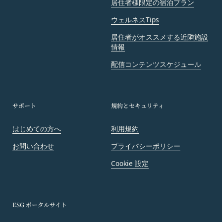
たは不利益等を与えないものとします。
居住者様限定の宿泊プラン
第10条（会員が提供する提供物に関する知的財産権
ウェルネスTips
等）
当社所定の方法により会員が提供する商品レビュ
居住者がオススメする近隣施設
ー、画像データその他一切の提供物（以下、これら
情報
をまとめて「提供物」といいます。）に関する知的
配信コンテンツスケジュール
財産権等の権利は、従前どおり会員が保持するもの
とし、当社がかかる権利を取得することはありませ
ん。
サポート
規約とセキュリティ
前項にかかわらず、会員は当社に対し、提供物に関
し、無償、地域無限定、非独占的、サブライセンス
はじめての方へ
利用規約
可能かつ譲渡可能な使用、複製、配布、派生著作物
の作成、表示および実行（以下「使用等」といいま
お問い合わせ
プライバシーポリシー
す。）に関する権利を付与するものとします。
Cookie 設定
会員は、提供物について、自らが使用等についての
適法な権利を有していることおよび提供物が第三者
の権利を侵害していないことについて保証するもの
ESG ポータルサイト
とします。
会員は、当社および当社から提供物の権利を承継し