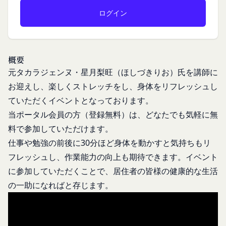
様が入力または送信する情報
スを利用されているものとみなします。
当社が各サービスにおいて取得すると定めた情報
「会員」
端末情報
本規約の内容の全てを承認いただいた上、本サービ
お客様が、端末または携帯端末上で当社のサービス
ス所定の手続きに従い会員登録を申請し、当社がこ
を利用する場合、当社は、端末識別子およびIPアド
れを承認した特定の法人、団体、個人をいいます。
概要
レスを取得する場合があります。また、当社は、お
「登録希望者」
元タカラジェンヌ・星月梨旺（ほしづきりお）氏を講師に
客様が端末に関連付けた名前、端末の種類、電話番
本サービスの利用を希望する法人、団体、個人をい
お迎えし、楽しくストレッチをし、身体をリフレッシュし
号、国、およびユーザー名、もしくはメールアドレ
います。
ていただくイベントとなっております。
スなど、お客様が提供することを選択したその他の
「会員登録」
あらゆる情報を取得する場合があります。
当ポータル会員の方（登録無料）は、どなたでも気軽に無
第4条に規定する方法に従って、登録希望者が行う
位置情報
料で参加していただけます。
本サービスの利用登録をいいます。
お客様が、端末または携帯端末上で当社のサービス
仕事や勉強の前後に30分ほど身体を動かすと気持ちもリ
「登録情報」
を利用し、そこで位置情報を提供することを認めた
フレッシュし、作業能力の向上も期待できます。イベント
登録希望者及び利用者が会員登録時に登録した当社
場合、当社は、お客様の位置情報を取得することが
に参加していただくことで、居住者の皆様の健康的な生活
が定める情報、本サービス利用中に当社が必要と判
あります。通常はお客様のブラウザや端末の設定に
断して登録を求めた情報及びこれらの情報について
の一助になればと存じます。
より無効にすることができますが、無効にした場合
利用者自身が追加、変更を行った場合の当該情報を
には当社のサービスの一部が利用できなくなくなる
いいます。
ことがあります。
お客様のアクションに関する情報
「アカウント」