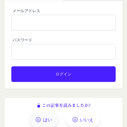
施します。
を利用したものとみなし、その場合の責任は全て当
免責
メールアドレス
該会員に帰属するものとします。
当社は、以下の場合には、何らの責任を負いませ
第7条（会員の退会）
ん。
会員は、当社所定の退会手続の完了により、会員登
お客様ご本人が本サービスの機能又は別の手段を用
録を抹消することができます。
いて第三者に利用者情報を明らかにした場合
第8条（禁止事項）
パスワード
お客様が自ら本サービス上に入力した情報等によ
会員は、本サービスの利用に際して、以下の各号の
り、個人を識別し得る状態に至った場合
いずれかに該当する行為または該当するおそれのあ
改善
る行為を行ってはならないものとします。
当社は、利用者情報の取扱いに関する運用状況を適
本規約および法令に違反する行為、犯罪に結び
宜見直し、継続的な改善に努めるものとし、必要に
つく行為または公序良俗に反する行為
応じて、本ポリシーをお客様の事前の了承を得るこ
会員登録または登録内容の変更の際に虚偽の会
となく変更することがあります。変更後の本ポリシ
員情報を入力する行為
ーについては、当社が別途定める場合を除いて、当
本サービスの運営を妨害するおそれのある行為
社ウェブサイトでの公示後、すぐに効力が発生する
または本サービスに支障を生じさせるおそれの
ものとします。但し、法令上お客様の同意が必要と
この記事を読みましたか?
ある行為
なるような内容の変更を行うときは、当社が定める
当社または第三者の財産権、プライバシー権、
方法により、お客様の同意を取得するものとしま
はい
いいえ
著作権等の知的財産権、その他の権利または利
す。