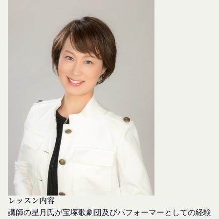
発信する場合、それらは本規約の一部を構成するも
を使用することがあります。
のとし、個別規定、追加規定又はルール等が本規約
クッキーは、ウェブサイトを利用されたときにご利
と抵触する場合には、当該個別規定、追加規定又は
用のパソコンや携帯端末に一時的にデータを保存さ
ルール等が優先されるものとします。
せるもので、これを利用することにより当社のサー
当社は、本規約を変更する必要が生じた場合には、
バに、当社サイト内におけるお客様の行動履歴(ア
会員の明示の承諾を得ることなく、本規約を変更す
クセスしたURL、コンテンツ、参照順序等)や、年
ることができるものとします。
齢や性別、職業、居住地域、位置情報等個人が特定
前項による本規約の変更をするときは、その効力発
できない属性情報(それらの組み合わせによっても
生日を定め、かつ、本規約を変更する旨及び変更後
個人が特定できないもの)を取得することがありま
の本規約の内容並びにその効力発生日を、会員に対
す。
し、本規約変更の効力発生日前に、第11条に定め
お客様がご自身に関する情報の取得を望まれない場
る方法により通知するものとします。ただし、文言
合は、ブラウザや携帯端末の設定により、クッキー
の修正等、会員に不利益を与えるものではない軽微
の受け取りを拒否することも可能です。なお、クッ
な変更の場合には、当該通知を省略することができ
キーの受け取りを拒否された場合、当社のサービス
ます。
の一部がご利用できなくなることがあります。
本規約変更の効力発生日後に本サービスの利用を行
適正管理
レッスン内容
当社は、お客様情報への不正なアクセスや漏洩等を
った場合、会員は本規約の変更に同意したものとみ
講師の星月氏が宝塚歌劇団及びパフォーマーとしての経験
防ぐため、セキュリティーの維持に努めます。ま
なします。