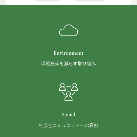
益を侵害する行為
その他の注意事項
当社または第三者を誹謗、中傷する行為
当社が提供するサービスは、当社が管理するサービ
当社もしくは第三者に対して、迷惑、不利益ま
ス以外のサービスへのリンクを含む場合があり、こ
たは損害を与える行為
れら外部サービスにおける内容や利用者情報の保護
お客様IDおよびパスワードを不正に使用する行
については、当社は一切責任を負いません。
為
発効日：2021年9月1日
同業者の再販など、営利目的で商品等を購入す
Environment
る行為
閉じる
環境負荷を減らす取り組み
その他、当社が不適切と判断する行為
会員の行為が本規約に違反すると当社が判断した場
合、当社は、通知または催告をすることなく、当該
会員の登録の抹消、当社が提供する一切のサービス
の利用禁止、停止、本サービス上に公開した提供物
（本規約第10条3項で定義します。）の削除その他
の必要な措置を講じることができるものとします。
Social
当社が前項に定める措置を講じた場合において、当
社会とコミュニティへの貢献
社は、会員に対し、当該措置を講じた理由を開示す
る義務及び当該措置により会員に生じた損害を賠償