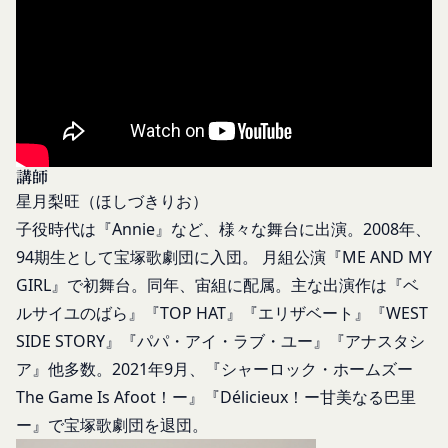
お客様が、当社のサービスを利用する際、直接当社
各会員が保有する、本サービスの利用に関する権利
に提供した情報および当社のサービスを提供してい
の総体をいいます。
る第三者サービス提供者を通じて提供した情報を、
「パスワード」
当社は取得・保管することがあります。お客様のサ
登録情報と組み合わせて、会員とその他の者とを識
ービスご利用状況、他の利用者との交流に関する情
別するために用いられる符号をいいます。
報も取得することがあります。
「提携パートナー」
外部サービスとの連携により取得する情報
当社との間で締結する契約に基づき、本サービスと
講師
外部サービスでお客様が利用するIDおよびその他
提携するサービス（以下「提携サービス」といいま
星月梨旺（ほしづきりお）
外部サービスのプライバシー設定によりお客様が提
す。）を提供し、又はその運営を行う者をいいま
子役時代は『Annie』など、様々な舞台に出演。2008年、
携先に開示を認めた情報を取得することがありま
す。
94期生として宝塚歌劇団に入団。 月組公演『ME AND MY
す。
第2条（総則・適用範囲）
取得した個人情報等の利用目的
GIRL』で初舞台。同年、宙組に配属。主な出演作は『ベ
本規約は、会員と当社間において本サービスの利用
当社は、お客様からご提供いただいたお客様情報
ルサイユのばら』『TOP HAT』『エリザベート』『WEST
に関し適用され、登録手続き完了後の本サービスの
を、当社各サービスの利用規約において定める利用
提供条件及び当社と会員との権利義務関係を定める
SIDE STORY』『パパ・アイ・ラブ・ユー』『アナスタシ
目的の範囲内で利用します。
ものです。
ア』他多数。2021年9月、『シャーロック・ホームズー
Cookie（クッキー）について
当社が、当社ウェブサイト上に本サービスに関する
The Game Is Afoot！ー』『Délicieux！ー甘美なる巴里
当社は、お客様にとってより使いやすく、より価値
個別規定や追加規定を掲載する場合、又は第11条
ある情報を提供するためにCookie(以下「クッキ
ー』で宝塚歌劇団を退団。
に定める方法により本サービスに関するルール等を
ー」といいます。これに類似の技術を含みます。)