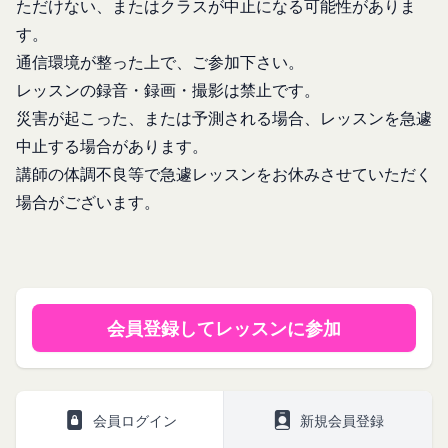
ただけない、またはクラスが中止になる可能性がありま
その他個人情報の取り扱いに関するお問い合わせ
たことにより生じた損害について、当社は一切責任
す。
は、下記の窓口までお願いいたします。
を負いません。
メールによるお問い合わせ
通信環境が整った上で、ご参加下さい。
第6条（IDおよびパスワードの管理）
営業時間内に順次回答いたします。
会員は、会員登録等の際に会員本人が設定し、承
レッスンの録音・録画・撮影は禁止です。
お問い合わせ内容によっては回答にお時間をいただ
認・登録されたお客様IDおよびパスワードの利
災害が起こった、または予測される場合、レッスンを急遽
く場合や、ご返答できない場合がございます。あら
用、管理について一切の責任を負うものとします。
中止する場合があります。
かじめご了承いただきますようお願い致します。
会員は、お客様IDおよびパスワードの第三者への
講師の体調不良等で急遽レッスンをお休みさせていただく
「@goyoh.jp」を含むメールアドレスから受信でき
譲渡、承継、名義変更、貸与、開示又は漏洩しては
場合がございます。
るよう、あらかじめご設定ください。
ならないものとします。
メールによるお問い合わせについて、お客さまの個
会員のお客様IDおよびパスワードの使用上の過失
人情報保護のため、SSL通信を使用しております。
または第三者による不正使用等に起因する損害につ
お客さまがお使いのブラウザがSSL通信非対応の場
いて、当社は一切責任を負わないものとします。
合には、このお問い合わせフォームは利用できませ
会員のお客様IDおよびパスワードの失念に起因す
会員登録してレッスンに参加
んので、その場合にはお電話でのお問い合わせをお
る損害について、当社は一切の責任を負わないもの
願いいたします。
とします。
組織・体制
当社は、当社所定の方法により会員のお客様IDお
当社は、管理担当役員を利用者情報管理責任者と
よびパスワードの一致を確認した場合、当該お客様
会員ログイン
新規会員登録
し、利用者情報の適正な管理及び継続的な改善を実
IDおよびパスワードに基づく会員が、本サービス