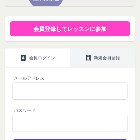
の保護に関する法律、その他関連する法令等を遵守
す。）のご利用規約（以下「本規約」といいま
ト券番号を贈ります。
するとともに、以下の方針に沿ってお客様からお預
す。）を下記の通り定めます。
有効期限は発行から10年です。
ギフト券を適用する方法:
かりした情報を取り扱い、正確性および機密性の保
本サービスをご利用される方は、ご登録される前に
会員登録してレッスンに参加
持に努めます。
本規約を必ずお読みになり、本規約に同意いただく
メールに記載されたギフト券番号をご用意くださ
本文中の用語の定義は、個人情報保護法および関連
必要があります。
い。
第1条（定義）
法令によります。
ギフト券を適用する
に移動します。
本規約において、次の各号に掲げる用語の意義は、
当社が取得する情報および取得方法
ギフト券番号を入力し、
ここに適用
を選択します。
お客様から直接取得する情報
当該各号に定めるところによるものとします。
会員ログイン
新規会員登録
Amazonギフト券の利用方法に関しましては、Amazon の
当社は、お客様が当社のサービスの登録手続を行う
「本サービス」
カスタマーサポート(0120-999-373 / 24時間対応) までお
場合、以下の情報（以下「お客様情報」といいま
問い合わせください。Amazonギフト券細則については、
当社が提供するコミュニティポータルサイト及び連
こちら
をご確認ください。
メールアドレス
す。）をご提供いただく場合があります。
携により利用できるすべてのサービスをいいます。
氏名、生年月日、性別、職業等プロフィールに関す
「契約者」
閉じる
る情報
本利用規約に基づく利用契約を当社と締結している
メールアドレス、電話番号、住所等連絡先に関する
方をいいます。
パスワード
情報
「利用者」
アカウントへのアクセス者の本人確認に必要なパス
本利用規約に基づき、契約者が本サービスの利用を
ワード等のその他の情報
認めた特定の法人、団体、個人の第三者をいいま
入力フォームその他当社が定める方法を通じてお客
す。なお、利用者は契約者の事業のために本サービ