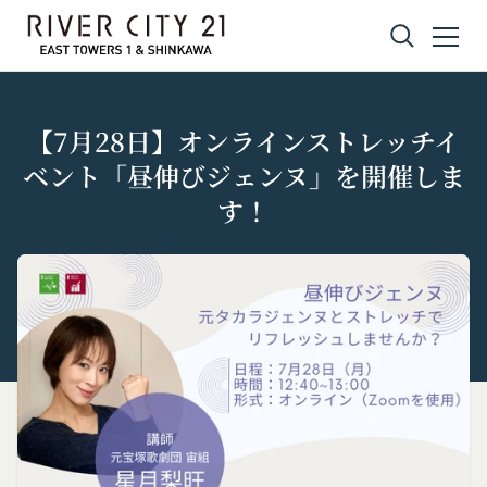
コンテンツへスキップ
【7月28日】オンラインストレッチイ
ベント「昼伸びジェンヌ」を開催しま
す！
プライバシーポリシー
利用規約
Amazonギフト券
株式会社GOYOH（以下「当社」といいます。）
株式会社GOYOHが運営するコミュニティポータル
Amazon.co.jpで使えるデジタル商品券です。
は、当社が運営する各サービスにおいて、個人情報
サイトサービス（以下「本サービス」といいま
会員情報に登録されているメールアドレス宛にギフ