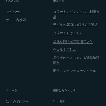
SDGS活動
施設情報
第7条（会員の退会）
ん。
会員は、当社所定の退会手続の完了により、会員登
お客様ご本人が本サービスの機能又は別の手段を用
マイページ
コワーキングプレイスご利用方
録を抹消することができます。
いて第三者に利用者情報を明らかにした場合
法
第8条（禁止事項）
サイト内検索
お客様が自ら本サービス上に入力した情報等によ
会員は、本サービスの利用に際して、以下の各号の
当ビルのSDGsの取り組み実績
り、個人を識別し得る状態に至った場合
いずれかに該当する行為または該当するおそれのあ
改善
公式サイトはこちら
る行為を行ってはならないものとします。
当社は、利用者情報の取扱いに関する運用状況を適
本規約および法令に違反する行為、犯罪に結び
居住者様限定の宿泊プラン
宜見直し、継続的な改善に努めるものとし、必要に
つく行為または公序良俗に反する行為
応じて、本ポリシーをお客様の事前の了承を得るこ
ウェルネスTips
会員登録または登録内容の変更の際に虚偽の会
となく変更することがあります。変更後の本ポリシ
居住者がオススメする近隣施設
員情報を入力する行為
ーについては、当社が別途定める場合を除いて、当
情報
本サービスの運営を妨害するおそれのある行為
社ウェブサイトでの公示後、すぐに効力が発生する
または本サービスに支障を生じさせるおそれの
配信コンテンツスケジュール
ものとします。但し、法令上お客様の同意が必要と
ある行為
なるような内容の変更を行うときは、当社が定める
当社または第三者の財産権、プライバシー権、
方法により、お客様の同意を取得するものとしま
著作権等の知的財産権、その他の権利または利
す。
サポート
規約とセキュリティ
益を侵害する行為
その他の注意事項
当社または第三者を誹謗、中傷する行為
当社が提供するサービスは、当社が管理するサービ
はじめての方へ
利用規約
当社もしくは第三者に対して、迷惑、不利益ま